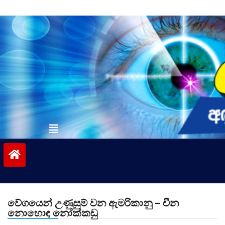
Skip
to
content
vinivida.lk
වේගයෙන් උණුසුම් වන ඇමරිකානු – චීන
නොහොඳ නෝක්කඩු