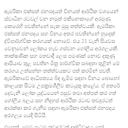
ඇමරිකා එක්සත් ජනපදයත් චීනයත් ආර්ථික වශයෙන්
ස්වාධීන රටවල් වන නමුත් එකිනෙකාගේ අරමුණු
කෙරෙහි පවතින්නේ සැක මුසු තත්ත්වයකි. ඇමරිකා
එක්සත් ජනපදය සහ චීනය අතර පවතින්නේ හුදෙක්
ද්විපාර්ශ්වික තරගයක් නොවේ. එය 21 වැනි සියවස
වෙනුවෙන් ලෝකය හැඩ ගස්වන ගෝලීය අරගලයකි.
තාක්ෂණික සහ මතවාදී ලෙස පමණක් නොව දකුණු
ආසියාව තුළ පවතින මිත්‍ර පාර්ශ්වික සබඳතා තුළින් මේ
තරගය උත්සන්න තත්ත්වයකට පත් කරමින් පවතී.
ඇමරිකාවේ ආධිපත්‍යය බිඳ දැමීම සඳහා චීනය බොහෝ
කාලයක සිටම උපක්‍රමශීලීව කටයුතු කළේය. ඒ අතරේ
දෙවැනි ලෝක යුද්ධයෙන් පසුව තමා අත්පත් කර ගත්
ගෝලීය බලය සහ නිදහස් ආර්ථික රටාව තවදුරටත්
ආරක්ෂා කර ගැනීම සඳහා ඇමරිකා එක්සත් ජනපදය
අරගලය යෙදී සිටියි.
එහෙත්, මෙම ගැටුම තවදුරටත් දෘෂ්ටිවාදය හෝ