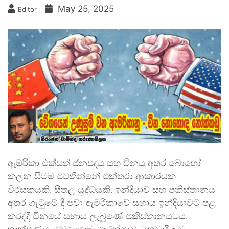
May 25, 2025
Editor
ඇමරිකා එක්සත් ජනපදය සහ චීනය අතර බොහෝ
කලන සිටම පවතින්නේ එක්තරා ආකාරයක
විරසකයකි. සීතල යුද්ධයකි. ඉන්දියාව සහ පකිස්තානය
අතර ගැටුමේ දී පවා ඇමරිකාවේ සහාය ඉන්දියාවට පළ
කරද්දී චීනයේ සහාය ලැබුණේ පකිස්තානයටය.