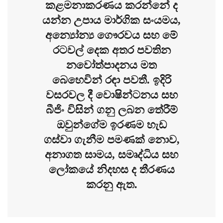
කළමනාකරණය කරන්නේ ද
යන්න උපාය මාර්ගික සංයමය,
අන්‍යෝන්‍ය ගෞරවය සහ මේ
රටවල් දෙක අතර පවතින
නවෝත්පාදනය මත
බෙහෙවින් රඳා පවතී. ඉදිරි
වසරවල දී වොෂින්ටනය සහ
බීජිං විසින් ගනු ලබන තේරීම්
ඔවුන්ගේම ඉරණම හැඩ
ගස්වා ගැනීම පමණක් නොව,
අනාගත සාමය, සමෘද්ධිය සහ
ලෝකයේ නිදහස ද තීරණය
කරනු ඇත.