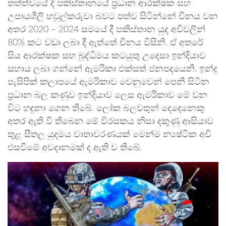
තත්ත්වයේ දී පකිස්තානයේ ප්‍රධාන ආරක්ෂක සහ
උපායශීලී හවුල්කරුවා බවට පත්ව සිටින්නේ චීනය වන
අතර 2020 – 2024 සමයේ දී පකිස්තාන යුද අවිවලින්
80% කට වඩා ලබා දී ඇත්තේ චීනය විසිනි. ඒ අතරේ
සිය ආරක්ෂක සහ බුද්ධිමය කටයුතු උදෙසා ඉන්දියාව
සහාය ලබා ගන්නේ ඇමරිකා එක්සත් ජනපදයෙනි. ඉන්දු
පැසිපික් කලාපයේ ඇමරිකාව වෙනුවෙන් පෙනී සිටින
ප්‍රධාන බල කණුව ඉන්දියාව ලෙස ඇමරිකාව මේ වන
විට හඳුනා ගෙන තිබේ. ලෝක බලවතුන් දෙදෙනෙකු
අතර ඇති වී තිබෙන මේ විරසකය නිසා දකුණු ආසියාව
තුළ සීතල යුදමය වාතාවරණයක් මෙන්ම න්‍යෂ්ටික අවි
එසවීමේ අවදානමක් ද ඇති ව තිබේ.