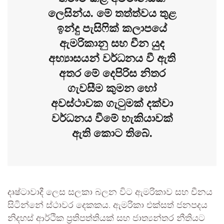
ලෙසින්ය. මේ තත්ත්වය තුළ
ඉන්දු පැසිෆික් කලාපයේ
ඇමරිකානු සහ චීන යුද
අභ්‍යාසයන් වර්ධනය වී ඇති
අතර මේ දෙපිරිස නිතර
ගැවසීම කුමන හෝ
අවස්ථාවක ගැටුමක් දක්වා
වර්ධනය වීමේ හැකියාවක්
ඇති කොට තිබේ.
දෘෂ්ටාවාදී ලෙස සලකා බලන විට ඇමරිකාව සහ චීනය
සිටින්නේ ස්ථාවර දෙකකය. ඇමරිකා එක්සත් ජනපදය
නිදහස් ආර්ථික ප්‍රතිපත්තියක් සහ ජාත්‍යන්තර නීතියට