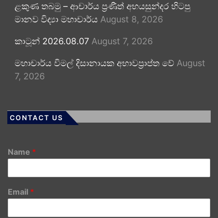
ළකුණ තබමු – ආචාර්ය ප්‍රණීත් අභයසුන්දර හිටපු
මානව විද්‍යා මහාචාර්ය
August 8, 2026
කාටූන් 2026.08.07
August 7, 2026
මහාචාර්ය විමල් දිසානායක අභාවප්‍රාප්ත වේ
August
7, 2026
CONTACT US
Name
*
Email
*