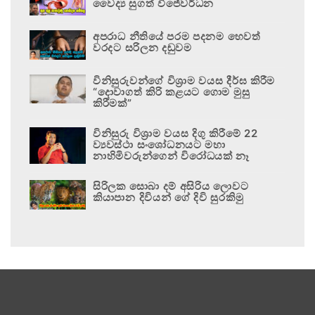
වෛද්‍ය සුගත් විජේවර්ධන
අපරාධ නීතියේ පරම පදනම හෙවත්
වරදට සරිලන දඬුවම
විනිසුරුවන්ගේ විශ්‍රාම වයස දීර්ඝ කිරීම
“දොවාගත් කිරි කළයට ගොම මුසු
කිරීමක්”
විනිසුරු විශ්‍රාම වයස දිගු කිරීමේ 22
ව්‍යවස්ථා සංශෝධනයට මහා
නාහිමිවරුන්ගෙන් විරෝධයක් නෑ
සිරිලක සොබා දම් අසිරිය ලොවට
කියාපාන දිවියන් ගේ දිවි සුරකිමු