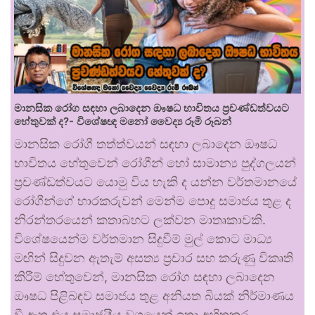
මානසික රෝග සඳහා ලබාදෙන ඖෂධ භාවිතය ප්‍රචණ්ඩත්වයට
හේතුවක් ද?- විශේෂඥ මනෝ වෛද්‍ය රූමි රූබන්
මානසික රෝගී තත්ත්වයන් සඳහා ලබාදෙන ඖෂධ
භාවිතය හේතුවෙන් රෝගීන් හෝ සාමාන්‍ය පුද්ගලයන්
ප්‍රචණ්ඩත්වයට යොමු විය හැකි ද යන්න වර්තමානයේ
රෝගීන්ගේ භාරකරුවන් මෙන්ම පොදු සමාජය තුළ ද
නිරන්තරයෙන් කතාබහට ලක්වන මාතෘකාවකි.
විශේෂයෙන්ම වර්තමාන සිදුවීම් මුල් කොට මාධ්‍ය
මඟින් සිදුවන ඇතැම් අසත්‍ය ප්‍රචාර සහ කරුණු විකෘති
කිරීම් හේතුවෙන්, මානසික රෝග සඳහා ලබාදෙන
ඖෂධ පිළිබඳව සමාජය තුළ අනියත බියක් නිර්මාණය
වී ඇත.එය සමාජයීය වශයෙන් ඉතා අහිතකර