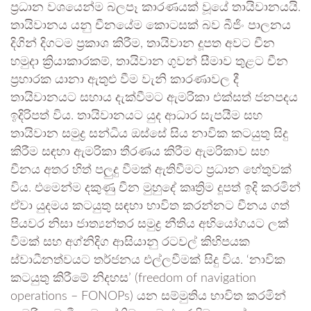
ප්‍රධාන වශයෙන්ම බලපෑ කාරණයක් වූයේ තායිවානයයි.
තායිවානය යනු චීනයේම කොටසක් බව බීජිං පාලනය
දිගින් දිගටම ප්‍රකාශ කිරීම, තායිවාන දූපත අවට චීන
හමුදා ක්‍රියාකාරකම්, තායිවාන ගුවන් සීමාව තුළට චීන
ප්‍රහාරක යානා ඇතුළු වීම වැනි කාරණාවල දී
තායිවානයට සහාය දැක්වීමට ඇමරිකා එක්සත් ජනපදය
ඉදිරිපත් විය. තායිවානයට යුද ආධාර සැපයීම සහ
තායිවාන සමුද්‍ර සන්ධිය ඔස්සේ සිය නාවික කටයුතු සිදු
කිරීම සඳහා ඇමරිකා තීරණය කිරීම ඇමරිකාව සහ
චීනය අතර හිත් පලුදු වීමක් ඇතිවීමට ප්‍රධාන හේතුවක්
විය. එමෙන්ම දකුණු චීන මුහුදේ කෘත්‍රිම දූපත් ඉදි කරමින්
ඒවා යුදමය කටයුතු සඳහා භාවිත කරන්නට චීනය ගත්
පියවර නිසා ජාත්‍යන්තර සමුද්‍ර නීතිය අභියෝගයට ලක්
වීමක් සහ අග්නිදිග ආසියානු රටවල් කිහිපයක
ස්වාධීනත්වයට තර්ජනය එල්ලවීමක් සිදු විය. ‘නාවික
කටයුතු කිරීමේ නිදහස’ (freedom of navigation
operations – FONOPs) යන සම්මුතිය භාවිත කරමින්