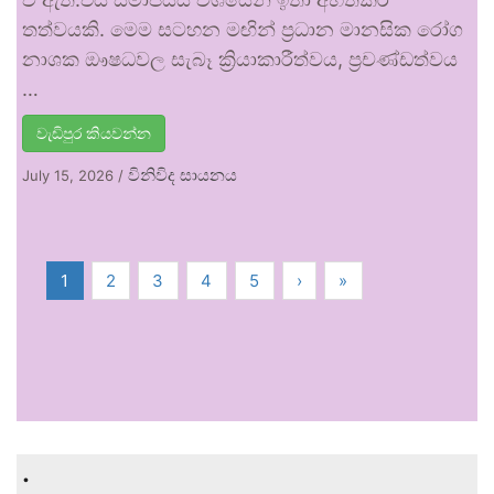
තත්වයකි. මෙම සටහන මඟින් ප්‍රධාන මානසික රෝග
නාශක ඖෂධවල සැබෑ ක්‍රියාකාරීත්වය, ප්‍රචණ්ඩත්වය
…
වැඩිපුර කියවන්න
විනිවිද සායනය
July 15, 2026
/
1
2
3
4
5
›
»
.