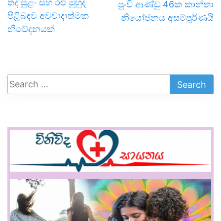
තද සුළං සහ රළු මුහුද
පුංචි ආණ්ඩු 46ක කාන්තා
පිළිබඳව අවවාදාත්මක
නියෝජනය අසම්පූර්ණයි
නිවේදනයක්