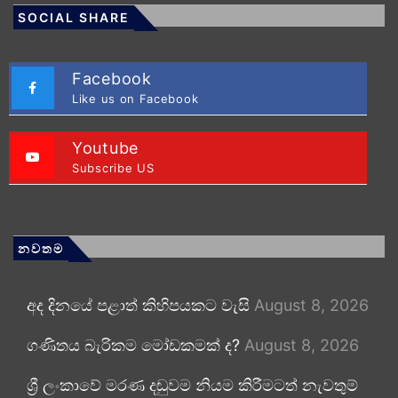
SOCIAL SHARE
Facebook
Like us on Facebook
Youtube
Subscribe US
නවතම
අද දිනයේ පළාත් කිහිපයකට වැසි
August 8, 2026
ගණිතය බැරිකම මෝඩකමක් ද?
August 8, 2026
ශ්‍රී ලංකාවේ මරණ දඬුවම නියම කිරීමටත් නැවතුම්