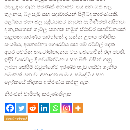
වෙළඳාම ගැන පමණක් නොවේ. එය අනාගත බල
තුලනය, බලපෑම සහ සදාචාරයන් පිළිබඳ කාරණයකි.
ලෝකය මහා බල යුද්ධයකට නැවත පැමිණීමක් දකිනවා
ද නැතහොත් ගැටලු සහගත නමුත් ස්ථාවර සහජීවනයක්
කළමනාකරණය කරන්නේ ද යන්න උපාය මාර්ගික
සංයමය, අන්‍යෝන්‍ය ගෞරවය සහ මේ රටවල් දෙක
අතර පවතින නවෝත්පාදනය මත බෙහෙවින් රඳා පවතී.
ඉදිරි වසරවල දී වොෂින්ටනය සහ බීජිං විසින් ගනු
ලබන තේරීම් ඔවුන්ගේම ඉරණම හැඩ ගස්වා ගැනීම
පමණක් නොව, අනාගත සාමය, සමෘද්ධිය සහ
ලෝකයේ නිදහස ද තීරණය කරනු ඇත.
නිරංජන් චාමින්ද කරුණාතිලක
එතෙර - මෙතෙර