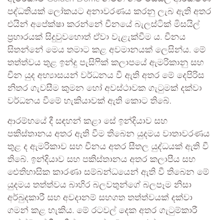
පද්ධතියක් ලෝකයට අනාවරණය කරනු ලැබ ඇති අතර
එයින් අපේක්ෂා කරන්නේ චීනයේ බැලස්ටික් මිසයිල්
ප්‍රහාරයක් සිදුවුවහොත් ඒවා වැළැක්වීම ය. චීනය
සිතන්නේ මෙය තමාට කළ අවමානයක් ලෙසින්ය. මේ
තත්ත්වය තුළ ඉන්දු පැසිෆික් කලාපයේ ඇමරිකානු සහ
චීන යුද අභ්‍යාසයන් වර්ධනය වී ඇති අතර මේ දෙපිරිස
නිතර ගැවසීම කුමන හෝ අවස්ථාවක ගැටුමක් දක්වා
වර්ධනය වීමේ හැකියාවක් ඇති කොට තිබේ.
ආරම්භයේ දී සඳහන් කළා සේ ඉන්දියාව සහ
පකිස්තානය අතර ඇති වීම තිබෙන යුදමය වාතාවරණය
තුළ ද ඇමරිකාව සහ චීනය අතර සීතල යුද්ධයක් ඇති වී
තිබේ. ඉන්දියාව සහ පකිස්තානය අතර කලාපීය සහ
ඓතිහාසික කාරණා සම්බන්ධයෙන් ඇති වී තිබෙන මේ
යුදමය තත්ත්වය බාහිර බලවතුන්ගේ බලපෑම නිසා
අර්බුදකාරී සහ අවදානම් සහගත තත්ත්වයක් දක්වා
ගමන් කළ හැකිය. මේ රටවල් දෙක අතර ගැටුම්කාරී