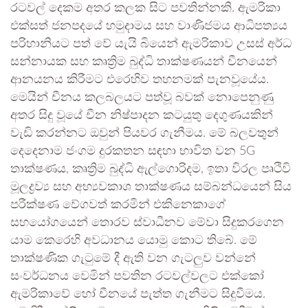
රටවල් දෙකම අතර කලක සිට පවතින්නකි. ඇමරිකා
එක්සත් ජනපදයේ හමුදාමය සහ වාණිජමය ආධිපත්‍යය
පරිහානියට පත් වේ යැයි බියෙන් ඇමරිකාව උසස් අර්ධ
සන්නායක සහ කෘත්‍රිම බුද්ධි තාක්ෂණයන් චීනයෙන්
ආනයනය කිරීමට එරෙහිව තහනමක් පැනවූයේය.
මෙයින් චීනය කලබලයට පත්වූ බවක් නොපෙනුණු
අතර සිදු වූයේ චීන නිෂ්පාදන කටයුතු දෙගුණයකින්
වැඩි කරන්නට ඔවුන් පියවර ගැනීමය. මේ බලවතුන්
දෙදෙනාම ජංගම දුරකතන සඳහා භාවිත වන 5G
තාක්ෂණය, කෘත්‍රිම බුද්ධි ඇල්ගොරිදම, ඉතා විරල පෘථිවි
මූලද්‍රව්‍ය සහ අභ්‍යවකාශ තාක්ෂණය සම්බන්ධයෙන් සිය
පරීක්ෂණ වේගවත් කරමින් එකිනෙකාගේ
සහයෝගයෙන් තොරව ස්වාධීනව මේවා සිදුකරගෙන
යාම කෙරෙහි අවධානය යොමු කොට තිබේ. මේ
තාක්ෂණික ගැටුමේ දී ඇති වන ගැටලුව වන්නේ
සංවර්ධනය වෙමින් පවතින රටවල්වලට එක්කෝ
ඇමරිකාවේ හෝ චීනයේ පැත්ත ගැනීමට සිදුවීමය.