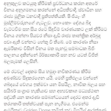
අනුකුලව කටයුතු කිරීමක් ප්‍රවර්ධනය කරන අතරේ
චීනය අනුගමනය කරන්නේ අධිපතිවාදී, ස්වාධීන සහ
රාජ්‍ය මූලික ධනවාදී ප්‍රතිපත්තියකි. ෂිංජියෑං හි
මුස්ලිම්වරුනගේ ගැටලුව, හොංකොං දේශය බිඳ
වැට්ටවීම සහ සිය රටේ සිදුවීම් වාරණයකට ලක් කිරීමට
චීනය ගන්නා පියවර නිසා දැඩි රාජ්‍ය තාන්ත්‍රික අර්බුද
පවා ඇති වන්නට හේකු වී තිබේ. මේ කාරණා නිසා
ඇමරිකාව විසින් චීනය මත පැනවූ සම්බාධක බීජිං
පාලනය දකින්නේ ඊර්ෂ්‍යාකාරී සහ නව යටත් විජිත්
බලපෑමක් ලෙසිනි.
මේ රටවල් දෙකම සිය හමුදා නවීකරණය කිරීම
අඛණ්ඩව සිදුකරගෙන යයි. මෙහි ප්‍රතිඵලය වන්නේ
ශබ්දයේ වේගය ඉක්මවා යන මිසයිල, නාවික බලය සහ
සයිබර් සංග්‍රාම හැකියාව සහ අභ්‍යවකාශ මධ්‍යස්ථාන
පද්ධති යන කාරණා සම්බන්ධයෙන් දෙරට අතර දැඩි
තරගකාරී තත්ත්වයක් පැන නැගීමය. එමෙන්ම
ඇමරිකාව Golden Dome නමින් නව මිසයිල් ආරක්ෂණ