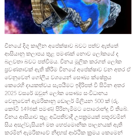
චීනයේ දිගු කාලීන අපේක්ෂාව බවට පත්ව ඇත්තේ
ආසියානු කලාපය තුළ පමණක් නොව ලෝකයේ ද
බලවතා බවට පත්වීමය. චීනය මූලික කරගත් ලෝක
ප්‍රවණතාවක් ඇති කිරීම චීනයේ අපේක්ෂාව වන අතර ඒ
වෙනුවෙන් ගෝලීය වශයෙන් සෞඛ්‍ය ක්ෂේත්‍රය
කෙරෙහි දායකත්වය සැපයීමට ඉදිරිපත් වී සිටින අතර
2025 වසරේ ඔවුන් ලෝක සෞඛ්‍ය සංවිධානය
වෙනුවෙන් ඇමරිකානු ඩොලර් මිලියන 500 ක් (රු.
කෝටි 1496ක් පමණ) පිරිනැමීමට පොරොන්දු වී තිබේ.
චීනය ආසියාව තුළ අධිපතිවාදී උපක්‍රමයක් පතුරවමින්
සිය අසල්වැසියන් මත හෙජමොනික පාලනයක් ඇති
කරමින් ඇමරිකාවේ නිදහස් ආර්ථික ක්‍රමය කෙමෙන්