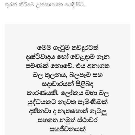
තුරන් කිරීමෙ උත්සාහයක යෙදී සිටී.
මෙම ගැටුම තවදුරටත්
දෘෂ්ටිවාදය හෝ වෙළඳාම ගැන
පමණක් නොවේ. එය අනාගත
බල තුලනය, බලපෑම සහ
සදාචාරයන් පිළිබඳ
කාරණයකි. ලෝකය මහා බල
යුද්ධයකට නැවත පැමිණීමක්
දකිනවා ද නැතහොත් ගැටලු
සහගත නමුත් ස්ථාවර
සහජීවනයක්