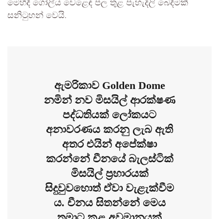
මෙහිදී ගෝලීය වෙළෙඳ පල තුළ පැහැදිලි බෙදීමක්
සනිටුහන් වෙයි.
ඇමරිකාව Golden Dome
නමින් නව මිසයිල් ආරක්ෂණ
පද්ධතියක් ලෝකයට
අනාවරණය කරනු ලැබ ඇති
අතර එයින් අපේක්ෂා
කරන්නේ චීනයේ බැලස්ටික්
මිසයිල් ප්‍රහාරයක්
සිදුවුවහොත් ඒවා වැළැක්වීම
ය. චීනය සිතන්නේ මෙය
තමාට කළ අවමානයක්