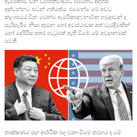
ඇමරිකාව චීන ව්‍යාප්තිවාදයට එරෙහිව අදහස්
දක්වන්නට පටන් ගත්තේය. එමෙන්ම මේ අවට
කලාපයේ චීන මෙන්ම ඇමරිකානු නාවික හමුදාවන් ද
සැරිසැරීම නිසා කුමන හෝ අවස්ථාවක අත් වැරදීමකින්
හෝ දෙපිරිස අතර ගැටුමක් ඇති වීමේ යම් අවදානමක්
පවතී.
තාක්ෂණය සහ ආර්ථික බලවතා වීමේ තරගය ද මේ