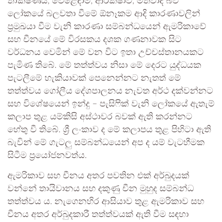
තාක්ෂණය, වෙළෙඳාම, ආරක්ෂාව, මතවාදී බව
ලෝකයේ බලවතා වීමේ ඕනෑකම ආදි කාරණාවලින්
ප්‍රමුඛයා වීම වැනි කාරණා සම්බන්ධයෙන් ඇමරිකාවේ
සහ චීනයේ මේ විරසකය දශක ගණනාවක සිට
වර්ධනය වෙමින් මේ වන විට ඉතා උච්චස්තානයකට
පැමිණ තිබේ. මේ තත්ත්වය නිසා මේ දෙරට යුද්ධයක
පැටලීමේ හැකියාවක් පෙනෙන්නට නැතත් මේ
තත්ත්වය ගෝලීය දේශපාලනය නැවත අර්ථ දක්වන්නට
සහ විශේෂයෙන් ඉන්දු – පැසිෆික් වැනි ලෝකයේ ඇතැම්
කලාප තුළ යම්කිසි අස්ථාවර බවක් ඇති කරන්නට
හේතු වී තිබේ. ශ්‍රී ලංකාව ද මේ කලාපය තුළ පිහිටා ඇති
බැවින් මේ ගැටලු සම්බන්ධයෙන් අප ද යම් වැටහීමක
සිටීම ප්‍රයෝජනවත්ය.
ඇමරිකාව සහ චීනය අතර පවතින එක් අර්බුදයක්
වන්නේ තායිවානය සහ දකුණු චීන මුහුද සම්බන්ධ
තත්ත්වය ය. නැගෙනහිර ආසියාව තුළ ඇමරිකාව සහ
චීනය අතර අර්බුදකාරී තත්ත්වයක් ඇති වීම සඳහා