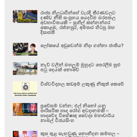
රාජ්‍ය නිලධාරීන්ගේ වැරදි තීරණවලට
දණ්ඩ නීති සංග්‍රහය යෙදවීම බරපතල
අවභාවිතයකි – සුනිල් කන්නන්ගර
කොළඹ, රත්නපුර, අම්පාර හිටපු මහ
දිසාපති
ලෝකයේ අඩුවෙන්ම නිදා ගන්නා ජාතිය?
නැව් වලින් බහලුම් මුහුදට පෙරලීම සුළු
පටු දෙයක් නොවේ
විශ්වවිද්‍යාල කඩඉම් ලකුණු නිකුත් කෙරේ
ප්‍රවේසම් වන්න; එල් නිනෝ යනු
පාරිසරික හෘද රෝග අවදානමකි –
හෘදවේද විශේෂඥ වෛද්‍ය මහාචාර්ය
නාමල් විජයසිංහ
කුස තුළ සැඟවුණු නොනිදන කම්හල –