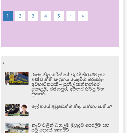
1
2
3
4
5
›
»
.
රාජ්‍ය නිලධාරීන්ගේ වැරදි තීරණවලට
දණ්ඩ නීති සංග්‍රහය යෙදවීම බරපතල
අවභාවිතයකි – සුනිල් කන්නන්ගර
කොළඹ, රත්නපුර, අම්පාර හිටපු මහ
දිසාපති
ලෝකයේ අඩුවෙන්ම නිදා ගන්නා ජාතිය?
නැව් වලින් බහලුම් මුහුදට පෙරලීම සුළු
පටු දෙයක් නොවේ