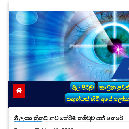
Skip
to
content
vinivida.lk
මුල් පිටුව
කාලීන පුවත
සතුන්ටත් හිමි අපේ ලෝ
ශ්‍රී ලංකා ක්‍රිකට් නව තේරීම් කමිටුව පත් කෙරේ