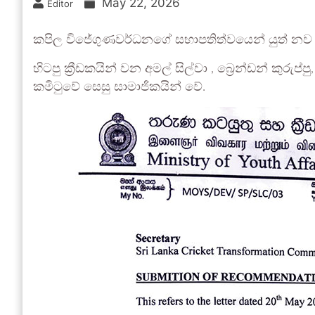
May 22, 2026
Editor
කපිල විජේගුණවර්ධනගේ සභාපතිත්වයෙන් යුත් නව ජාත
හිටපු ක්‍රීඩකයින් වන අමල් සිල්වා , බ්‍රෙන්ඩන් කු
කමිටුවේ සෙසු සාමාජිකයින් වේ.