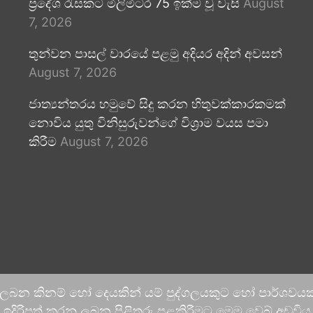
ප්‍රදේශ රැසකට මිලිමීටර 75 ඉක්ම වූ වැසි
August
7, 2026
තුන්වන පාසල් වාරයේ පළමු අදියර අදින් අවසන්
August 7, 2026
ජාත්‍යන්තරය හමුවේ සිදු කරන හිතුවක්කාරකමක්
නොවිය යුතු විනිසුරුවන්ගේ විශ්‍රාම වයස පමා
කිරීම
August 7, 2026
 ලබන කිනම් හෝ දෙයකින් යම් පුද්ගලයකුට හෝ පාර්ශවයකට
දිරිපත් කරනු ලබන පිළිතුරු පළකිරීමට මෙම වෙබ් අඩවිය ආච