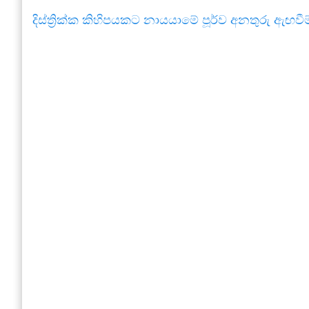
දිස්ත්‍රික්ක කිහිපයකට නායයාමේ පූර්ව අනතුරු ඇඟවීම