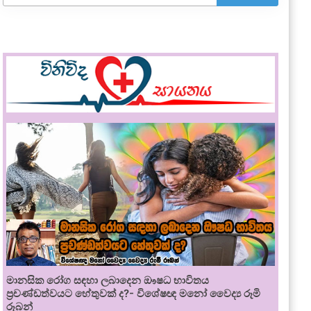
මානසික රෝග සඳහා ලබාදෙන ඖෂධ භාවිතය
ප්‍රචණ්ඩත්වයට හේතුවක් ද?- විශේෂඥ මනෝ වෛද්‍ය රූමි
රූබන්