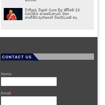
විනිසුරු විශ්‍රාම වයස දිගු කිරීමේ 22
ව්‍යවස්ථා සංශෝධනයට මහා
නාහිමිවරුන්ගෙන් විරෝධයක් නෑ
CONTACT US
Name
*
Email
*