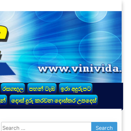
රසගඟුල
පහන් ටැඹ
ඉරා අදුරුපට
න්
දොස් දුරු කරවන දොස්තර උපදෙස්