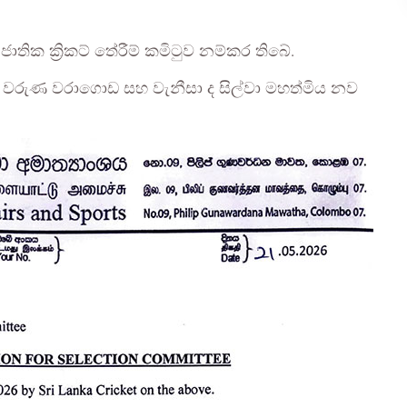
ික ක්‍රිකට් තේරීම් කමිටුව නම්කර තිබේ.
රුප්පු, වරුණ වරාගොඩ සහ වැනීසා ද සිල්වා මහත්මිය නව