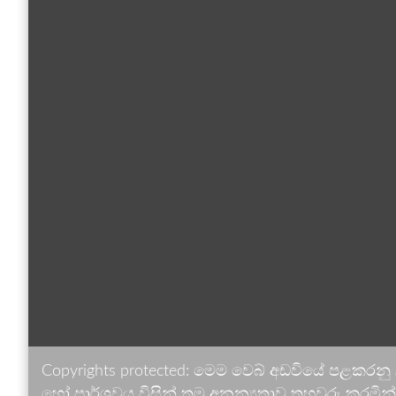
Copyrights protected: මෙම වෙබ් අඩවියේ පළකරනු
හෝ පාර්ශවය විසින් තම අනන්‍යතාව තහවුරු කරමින් ඉ