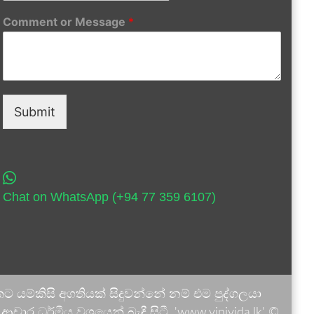
Comment or Message
*
Submit
Chat on WhatsApp (+94 77 359 6107)
 යම්කිසි අගතියක් සිදුවන්නේ නම් එම පුද්ගලයා
ාර ධර්මීය වශයෙන් බැඳී සිටී. 'www.vinivida.lk' ©