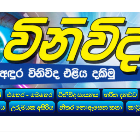
්
එතෙර - මෙතෙර
විනිවිද සායනය
හරිත දනව්ව
කය
උරුමයක අසිරිය
නිතර නොඇසෙන කතා
කාටූ