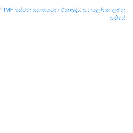
්
IMF පස්වන සහ හයවන ඒකාබද්ධ සමාලෝචන ලබන
සතියේ