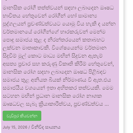
මානසික රෝගී තත්ත්වයන් සඳහා ලබාදෙන ඖෂධ
භාවිතය හේතුවෙන් රෝගීන් හෝ සාමාන්‍ය
පුද්ගලයන් ප්‍රචණ්ඩත්වයට යොමු විය හැකි ද යන්න
වර්තමානයේ රෝගීන්ගේ භාරකරුවන් මෙන්ම
පොදු සමාජය තුළ ද නිරන්තරයෙන් කතාබහට
ලක්වන මාතෘකාවකි. විශේෂයෙන්ම වර්තමාන
සිදුවීම් මුල් කොට මාධ්‍ය මඟින් සිදුවන ඇතැම්
අසත්‍ය ප්‍රචාර සහ කරුණු විකෘති කිරීම් හේතුවෙන්,
මානසික රෝග සඳහා ලබාදෙන ඖෂධ පිළිබඳව
සමාජය තුළ අනියත බියක් නිර්මාණය වී ඇත.එය
සමාජයීය වශයෙන් ඉතා අහිතකර තත්වයකි. මෙම
සටහන මඟින් ප්‍රධාන මානසික රෝග නාශක
ඖෂධවල සැබෑ ක්‍රියාකාරීත්වය, ප්‍රචණ්ඩත්වය …
වැඩිපුර කියවන්න
විනිවිද සායනය
July 15, 2026
/