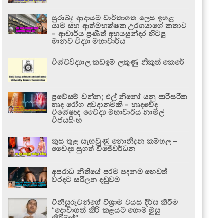
සුරාබදු ආදායම වාර්තාගත ලෙස ඉහළ
යාම සහ ආත්මභක්ෂක උරගයාගේ කතාව
– ආචාර්ය ප්‍රණීත් අභයසුන්දර හිටපු
මානව විද්‍යා මහාචාර්ය
විශ්වවිද්‍යාල කඩඉම් ලකුණු නිකුත් කෙරේ
ප්‍රවේසම් වන්න; එල් නිනෝ යනු පාරිසරික
හෘද රෝග අවදානමකි – හෘදවේද
විශේෂඥ වෛද්‍ය මහාචාර්ය නාමල්
විජයසිංහ
කුස තුළ සැඟවුණු නොනිදන කම්හල –
වෛද්‍ය සුගත් විජේවර්ධන
අපරාධ නීතියේ පරම පදනම හෙවත්
වරදට සරිලන දඬුවම
විනිසුරුවන්ගේ විශ්‍රාම වයස දීර්ඝ කිරීම
“දොවාගත් කිරි කළයට ගොම මුසු
කිරීමක්”