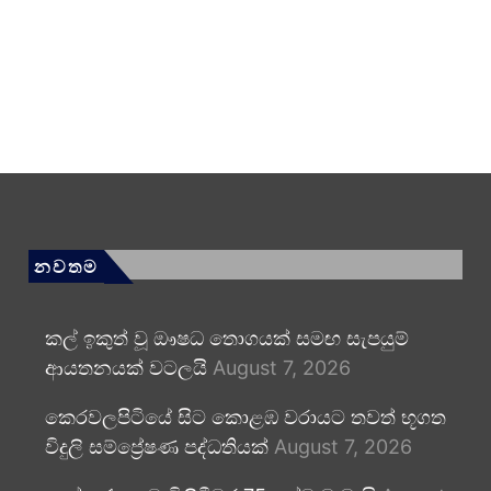
නවතම
කල් ඉකුත් වූ ඖෂධ තොගයක් සමඟ සැපයුම්
ආයතනයක් වටලයි
August 7, 2026
කෙරවලපිටියේ සිට කොළඹ වරායට තවත් භූගත
විදුලි සම්ප්‍රේෂණ පද්ධතියක්
August 7, 2026