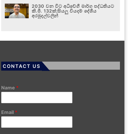
2030 වන විට අධිවේගී මාර්ග පද්ධතියට
කි.මී. 132ක්;සියලු වියදම් දේශීය
අරමුදල්වලින්
CONTACT US
Name
*
Email
*