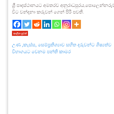
ශ්‍රී පාදස්ථානයට අමතරව අනුරාධපුරය,පොලෙන්නරුව
විට වන්දනා කරුවන් ගෙන් පිරී පවතී.
කාලීන පුවත්
උණ ,කැස්ස, සෙම්ප්‍රතිශ්‍යාව සහිත දරුවන්ට ශිෂ්‍යත්ව
විභාගයට වෙනම පන්ති කාමර