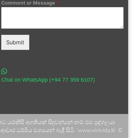
Comment or Message
*
Submit
Chat on WhatsApp (+94 77 359 6107)
 යම්කිසි අගතියක් සිදුවන්නේ නම් එම පුද්ගලයා
ාර ධර්මීය වශයෙන් බැඳී සිටී. 'www.vinivida.lk' ©