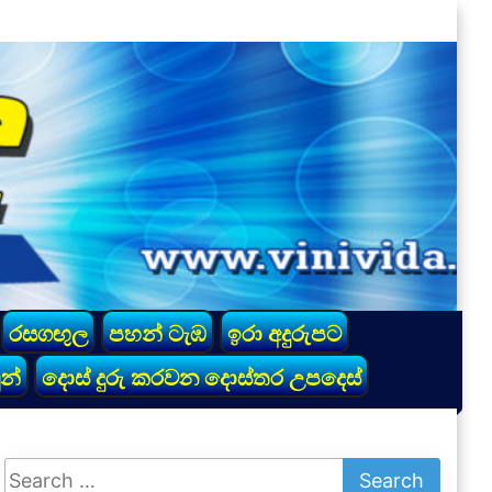
රසගඟුල
පහන් ටැඹ
ඉරා අදුරුපට
න්
දොස් දුරු කරවන දොස්තර උපදෙස්