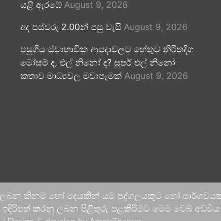
යළි ඇරඹේ
August 9, 2026
අද පස්වරු 2.00න් පසු වැසි
August 9, 2026
පසුගිය ස්වාභාවික ආපදාවලට හේතුව නිරිතදිග
මෝසම් ද, එල් නිනෝ ද? සුපර් එල් නිනෝ
කතාව මාධ්‍යවල මවාපෑමක්
August 9, 2026
 ලබන කිනම් හෝ දෙයකින් යම් පුද්ගලයකුට හෝ පාර්ශවයකට
දිරිපත් කරනු ලබන පිළිතුරු පළකිරීමට මෙම වෙබ් අඩවිය ආච