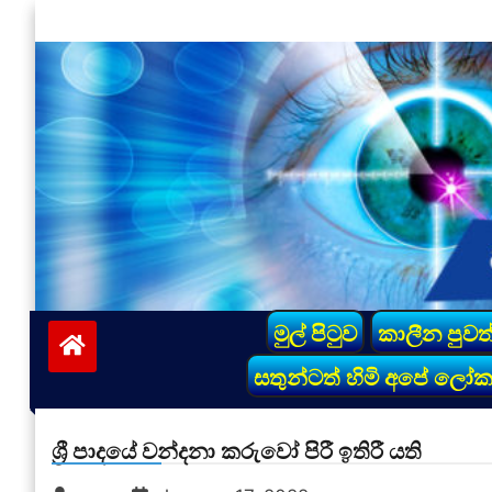
Skip
to
content
vinivida.lk
මුල් පිටුව
කාලීන පුවත
සතුන්ටත් හිමි අපේ ලෝ
ශ්‍රී පාදයේ වන්දනා කරුවෝ පිරී ඉතිරී යති