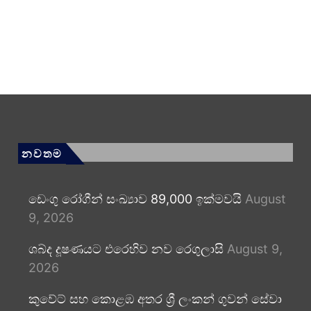
නවතම
ඩෙංගු රෝගීන් සංඛ්‍යාව 89,000 ඉක්මවයි
August
9, 2026
ශබ්ද දූෂණයට එරෙහිව නව රෙගුලාසි
August 9,
2026
කුවේට් සහ කොළඹ අතර ශ්‍රී ලංකන් ගුවන් සේවා