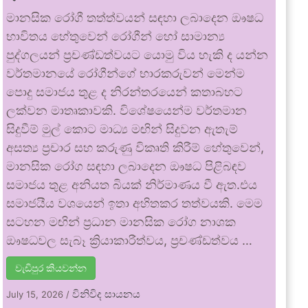
මානසික රෝගී තත්ත්වයන් සඳහා ලබාදෙන ඖෂධ
භාවිතය හේතුවෙන් රෝගීන් හෝ සාමාන්‍ය
පුද්ගලයන් ප්‍රචණ්ඩත්වයට යොමු විය හැකි ද යන්න
වර්තමානයේ රෝගීන්ගේ භාරකරුවන් මෙන්ම
පොදු සමාජය තුළ ද නිරන්තරයෙන් කතාබහට
ලක්වන මාතෘකාවකි. විශේෂයෙන්ම වර්තමාන
සිදුවීම් මුල් කොට මාධ්‍ය මඟින් සිදුවන ඇතැම්
අසත්‍ය ප්‍රචාර සහ කරුණු විකෘති කිරීම් හේතුවෙන්,
මානසික රෝග සඳහා ලබාදෙන ඖෂධ පිළිබඳව
සමාජය තුළ අනියත බියක් නිර්මාණය වී ඇත.එය
සමාජයීය වශයෙන් ඉතා අහිතකර තත්වයකි. මෙම
සටහන මඟින් ප්‍රධාන මානසික රෝග නාශක
ඖෂධවල සැබෑ ක්‍රියාකාරීත්වය, ප්‍රචණ්ඩත්වය …
වැඩිපුර කියවන්න
විනිවිද සායනය
July 15, 2026
/