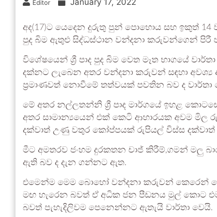
January 17, 2022
Editor
අද(17)ට යෙදෙන දුරුතු පුන් පොහොය සහ ඉකුත් 14 වන
පුද බිම ඇතුළු සිද්ධස්ථාන වන්දනා කරුවන්ගෙන් පිරී
විශේෂයෙන් ශ්‍රී පාද පුද බිම වෙත මෑත භාගයේ වාර්ත
දක්නට ලැබෙන අතර වන්දනා කරුවන් සඳහා අවශ්‍ය ආහ
ප්‍රමාණවත් නොවීමේ තත්වයක් පවතින බව ද වාර්තා 
මේ අතර නල්ලතන්නි ශ්‍රී පාද මාර්ගයේ ඉහළ කොටස
අතර සාමාන්‍යයෙන් එක් කෙටි ආහාරයක අවම මිල රුප
දක්වාත් උණු වතුර කෝප්පයක් රුපියල් විස්ස දක්වා
මීට අමතරව ජංහම දුරකතන චාජ් කිරීම්,ගමන් මලු බා
ඇති බව ද දැන ගන්නට ඇත.
එමෙන්ම මෙම බොහෝ වන්දනා කරුවන් කෙරෙන් කොවි
මඟ හැරෙන බවත් ඒ අධික ජන පීඩනය මුල් කොට එ
බවත් පැහැදිලිවම පෙනෙන්නට ඇතැයි වාර්තා වෙයි.