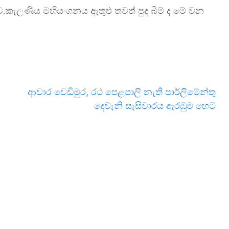
,කැලණිය මහියංගනය ඇතුළු තවත් පුද බිම් ද මේ වන
ආචාර වෙඩිමුර, රථ පෙළපාලි නැති පාර්ලිමේන්තු
දෙවැනි සැසිවාරය ඇරඹුම හෙට