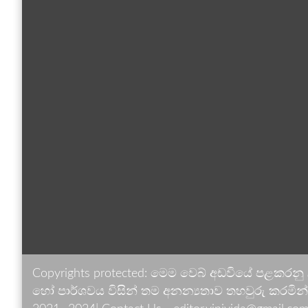
Copyrights protected: මෙම වෙබ් අඩවියේ පළකරනු
හෝ පාර්ශවය විසින් තම අනන්‍යතාව තහවුරු කරමින් ඉ