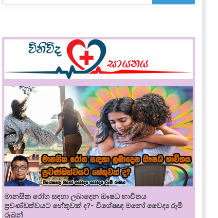
මානසික රෝග සඳහා ලබාදෙන ඖෂධ භාවිතය
ප්‍රචණ්ඩත්වයට හේතුවක් ද?- විශේෂඥ මනෝ වෛද්‍ය රූමි
රූබන්