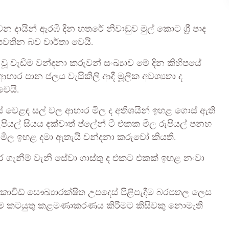
 දායින් ඇරඹි දින හතරේ නිවාඩුව මුල් කොට ශ්‍රී පාද
 පවතින බව වාර්තා වෙයි.
ා වූ වැඩිම වන්දනා කරුවන් සංඛ්‍යාව මේ දින කිහිපයේ
ාර පාන ජලය වැසිකිලි ආදී මූලික අවශ්‍යතා ද
වෙයි.
ේ වෙළඳ සල් වල ආහාර මිල ද අතිශයින් ඉහළ ගොස් ඇති
ියල් සියය දක්වාත් ප්ලේන් ටී එකක මිල රුපියල් පනහ
ත් මිල ඉහළ දමා ඇතැයි වන්දනා කරුවෝ කියති.
ර ගැනීම් වැනි සේවා ගාස්තු ද එකට එකක් ඉහළ නංවා
ඩ් සෞඛ්‍යාරක්ෂිත උපදෙස් පිළිපැදීම බරපතල ලෙස
ම කටයුතු කළමණාකරණය කිරීමට කිසිවකු නොමැති