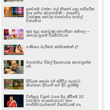
ප්‍රවේසම් වන්න; එල් නිනෝ යනු පාරිසරික
හෘද රෝග අවදානමකි – හෘදවේද
විශේෂඥ වෛද්‍ය මහාචාර්ය නාමල්
විජයසිංහ
කුස තුළ සැඟවුණු නොනිදන කම්හල –
වෛද්‍ය සුගත් විජේවර්ධන
ගණිතය බැරිකම මෝඩකමක් ද?
මහාචාර්ය විමල් දිසානායක අභාවප්‍රාප්ත
වේ
සිරිලක සොබා දම් අසිරිය ලොවට
කියාපාන දිවියන් ගේ දිවි සුරකිමු
විනිසුරු විශ්‍රාම වයස දිගු කිරීමේ 22
ව්‍යවස්ථා සංශෝධනයට මහා
නාහිමිවරුන්ගෙන් විරෝධයක් නෑ