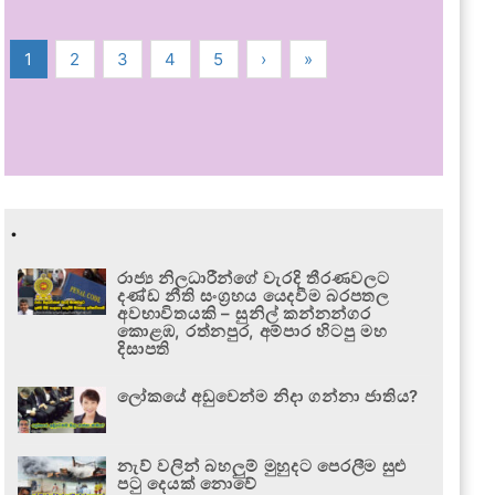
1
2
3
4
5
›
»
.
රාජ්‍ය නිලධාරීන්ගේ වැරදි තීරණවලට
දණ්ඩ නීති සංග්‍රහය යෙදවීම බරපතල
අවභාවිතයකි – සුනිල් කන්නන්ගර
කොළඹ, රත්නපුර, අම්පාර හිටපු මහ
දිසාපති
ලෝකයේ අඩුවෙන්ම නිදා ගන්නා ජාතිය?
නැව් වලින් බහලුම් මුහුදට පෙරලීම සුළු
පටු දෙයක් නොවේ