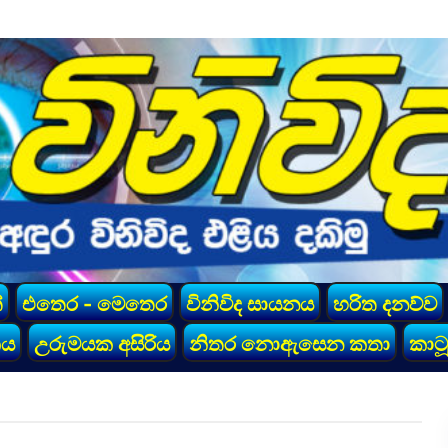
්
එතෙර - මෙතෙර
විනිවිද සායනය
හරිත දනව්ව
කය
උරුමයක අසිරිය
නිතර නොඇසෙන කතා
කාටූ