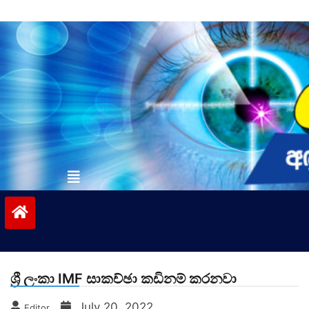
Skip
to
content
vinivida.lk
ශ්‍රී ලංකා IMF සාකච්ඡා කඩිනම් කරනවා
July 20, 2022
Editor