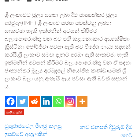
ශ්‍රී ලංකාවට මූල්‍ය සහන ලබා දීම ජාත්‍යන්තර මූල්‍ය
අරමුදල(IMF ) ශ්‍රී ලංකාව සමඟ පවත්වනු ලබන
සාකච්ඡා හැකි ඉක්මනින් අවසන් කිරීමට
බලාපොරොත්තු වන බව එහි කළමනාකාර අධ්‍යක්ෂිකා
ක්‍රිස්ටිනා ජෝර්ජීවා පවසා ඇති බව විදේශ මාධ්‍ය සඳහන්
කරයි.ශ්‍රී ලංකාව සමඟ දැනට අරඹා ඇති සාකච්ඡා හැකි
ඉක්මනින් අවසන් කිරීමට බලාපොරොත්තු වන ඒ සඳහා
ජාත්‍යන්තර මූල්‍ය අරමුදලේ නියෝජිත කණ්ඩායමක් ශ්‍රී
ලංකාව බලා යනු ඇතැයි ඇය පවසා ඇති බවත් සඳහන්
ය.
කාලීන පුවත්
මුතුරාජවෙල මීගමු කලපු
නව ජනපති දිවුරුම් දීම
ඉසව්වේ අඟුලකින්
හෙට