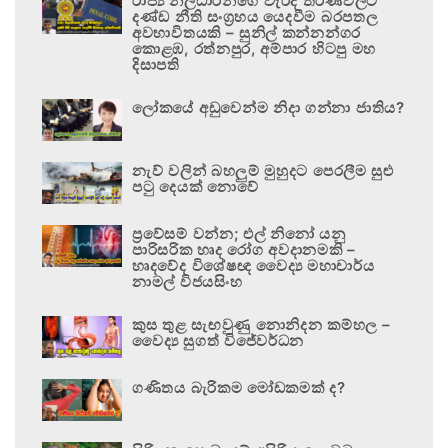
රාජ්‍ය නිලධාරීන්ගේ වැරදි තීරණවලට
දණ්ඩ නීති සංග්‍රහය යෙදවීම බරපතල
අවභාවිතයකි – සුනිල් කන්නන්ගර
කොළඹ, රත්නපුර, අම්පාර හිටපු මහ
දිසාපති
ලෝකයේ අඩුවෙන්ම නිදා ගන්නා ජාතිය?
නැව් වලින් බහලුම් මුහුදට පෙරලීම සුළු
පටු දෙයක් නොවේ
ප්‍රවේසම් වන්න; එල් නිනෝ යනු
පාරිසරික හෘද රෝග අවදානමකි –
හෘදවේද විශේෂඥ වෛද්‍ය මහාචාර්ය
නාමල් විජයසිංහ
කුස තුළ සැඟවුණු නොනිදන කම්හල –
වෛද්‍ය සුගත් විජේවර්ධන
ගණිතය බැරිකම මෝඩකමක් ද?