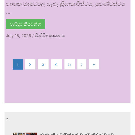
නාශක ඖෂධවල සැබෑ ක්‍රියාකාරීත්වය, ප්‍රචණ්ඩත්වය
…
වැඩිපුර කියවන්න
විනිවිද සායනය
July 15, 2026
/
1
2
3
4
5
›
»
.