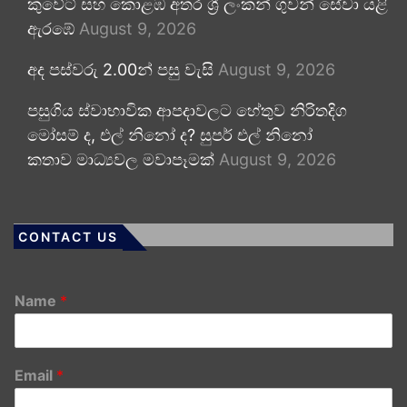
කුවේට් සහ කොළඹ අතර ශ්‍රී ලංකන් ගුවන් සේවා යළි
ඇරඹේ
August 9, 2026
අද පස්වරු 2.00න් පසු වැසි
August 9, 2026
පසුගිය ස්වාභාවික ආපදාවලට හේතුව නිරිතදිග
මෝසම් ද, එල් නිනෝ ද? සුපර් එල් නිනෝ
කතාව මාධ්‍යවල මවාපෑමක්
August 9, 2026
CONTACT US
Name
*
Email
*