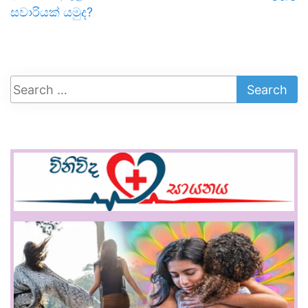
සවාරියක් යමුද?