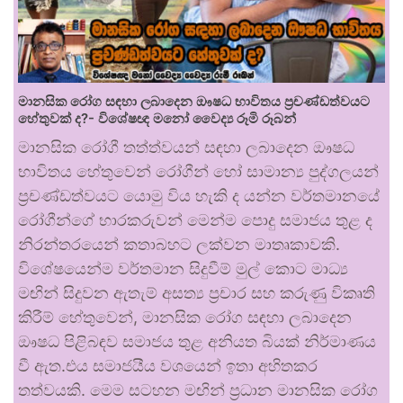
මානසික රෝග සඳහා ලබාදෙන ඖෂධ භාවිතය ප්‍රචණ්ඩත්වයට
හේතුවක් ද?- විශේෂඥ මනෝ වෛද්‍ය රූමි රූබන්
මානසික රෝගී තත්ත්වයන් සඳහා ලබාදෙන ඖෂධ
භාවිතය හේතුවෙන් රෝගීන් හෝ සාමාන්‍ය පුද්ගලයන්
ප්‍රචණ්ඩත්වයට යොමු විය හැකි ද යන්න වර්තමානයේ
රෝගීන්ගේ භාරකරුවන් මෙන්ම පොදු සමාජය තුළ ද
නිරන්තරයෙන් කතාබහට ලක්වන මාතෘකාවකි.
විශේෂයෙන්ම වර්තමාන සිදුවීම් මුල් කොට මාධ්‍ය
මඟින් සිදුවන ඇතැම් අසත්‍ය ප්‍රචාර සහ කරුණු විකෘති
කිරීම් හේතුවෙන්, මානසික රෝග සඳහා ලබාදෙන
ඖෂධ පිළිබඳව සමාජය තුළ අනියත බියක් නිර්මාණය
වී ඇත.එය සමාජයීය වශයෙන් ඉතා අහිතකර
තත්වයකි. මෙම සටහන මඟින් ප්‍රධාන මානසික රෝග