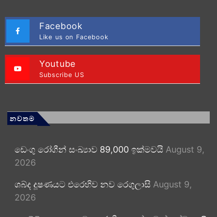
Facebook
Like us on Facebook
Youtube
Subscribe US
නවතම
ඩෙංගු රෝගීන් සංඛ්‍යාව 89,000 ඉක්මවයි
August 9,
2026
ශබ්ද දූෂණයට එරෙහිව නව රෙගුලාසි
August 9,
2026