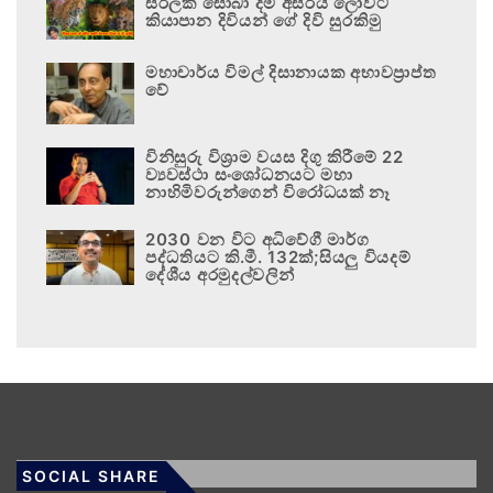
සිරිලක සොබා දම් අසිරිය ලොවට
කියාපාන දිවියන් ගේ දිවි සුරකිමු
මහාචාර්ය විමල් දිසානායක අභාවප්‍රාප්ත
වේ
විනිසුරු විශ්‍රාම වයස දිගු කිරීමේ 22
ව්‍යවස්ථා සංශෝධනයට මහා
නාහිමිවරුන්ගෙන් විරෝධයක් නෑ
2030 වන විට අධිවේගී මාර්ග
පද්ධතියට කි.මී. 132ක්;සියලු වියදම්
දේශීය අරමුදල්වලින්
SOCIAL SHARE