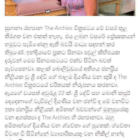
සුහානා රඟපාන The Archies චිත්‍රපටය මේ වසර තුළ
තිරගත වන එකක් නැහැ. එය ලබන වසරේ ප්‍රේක්‍ෂකයන්
හමුවට පැමිණෙනු ඇති බවයි මාධ්‍ය සඳහන් කර
තිබුණේ. ඉන්දියාවේ ප්‍රකට සිනමා පවුල් කිහිපයක
දරුවන් මෙම සිනමාපටයට එක්ව සිටින බවත්
පැවසෙනවා. කලක් බොලිවුඩයේ අතිශය ජනප්‍රිය
නිළියක වූ ශ්‍රී දේවි ගේ බාලම දියණිය වන කුෂි ද The
Archies චිත්‍රපටයේ චරිතයක් නිරූපනය කරනවා.
ඇයගේ වයසත් අවුරුදු 22 ක්. ශ්‍රී දේවි සහ බොනි කපූර්
දෙදෙනාගේ වැඩිමල් දියණිය වන ජන්වි ද මේ වනවිට
ඉතා ජනප්‍රිය නිළියක්. අමිතාභ් බච්චන්ගේ මුනුපුරෙකු
වන අගස්ත්‍යා ද The Archies හි රඟපානවා. ඔහු
අමිතාභ්ගේ දියණිය වන ශ්වේතා ගේ පුතෙක්. ශ්වේතා
විවාහ වී සිටින්නේ ව්‍යාපාරිකයකු වන නිකිල් නන්ද