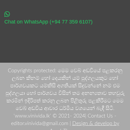
Chat on WhatsApp (+94 77 359 6107)
Copyrights protected: මෙම වෙබ් අඩවියේ පළකරනු
ලබන කිනම් හෝ දෙයකින් යම් පුද්ගලයකුට හෝ
පාර්ශවයකට යම්කිසි අගතියක් සිදුවන්නේ නම් එම
පුද්ගලයා හෝ පාර්ශවය විසින් තම අනන්‍යතාව තහවුරු
කරමින් ඉදිරිපත් කරනු ලබන පිළිතුරු පළකිරීමට මෙම
වෙබ් අඩවිය ආචාර ධර්මීය වශයෙන් බැඳී සිටී.
'www.vinivida.lk' © 2021- 2024| Contact Us -
editor.vinivida@gmail.com |
Design & develop by