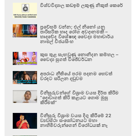
විශ්වවිද්‍යාල කඩඉම් ලකුණු නිකුත් කෙරේ
ප්‍රවේසම් වන්න; එල් නිනෝ යනු
පාරිසරික හෘද රෝග අවදානමකි –
හෘදවේද විශේෂඥ වෛද්‍ය මහාචාර්ය
නාමල් විජයසිංහ
කුස තුළ සැඟවුණු නොනිදන කම්හල –
වෛද්‍ය සුගත් විජේවර්ධන
අපරාධ නීතියේ පරම පදනම හෙවත්
වරදට සරිලන දඬුවම
විනිසුරුවන්ගේ විශ්‍රාම වයස දීර්ඝ කිරීම
“දොවාගත් කිරි කළයට ගොම මුසු
කිරීමක්”
විනිසුරු විශ්‍රාම වයස දිගු කිරීමේ 22
ව්‍යවස්ථා සංශෝධනයට මහා
නාහිමිවරුන්ගෙන් විරෝධයක් නෑ