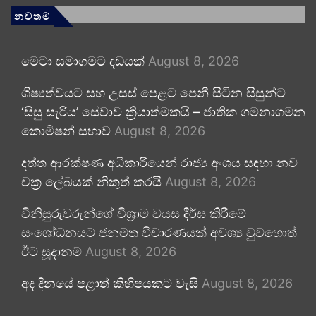
නවතම
මෙටා සමාගමට දඩයක්
August 8, 2026
ශිෂ්‍යත්වයට සහ උසස් පෙළට පෙනී සිටින සිසුන්ට
‘සිසු සැරිය’ සේවාව ක්‍රියාත්මකයි – ජාතික ගමනාගමන
කොමිෂන් සභාව
August 8, 2026
දත්ත ආරක්ෂණ අධිකාරියෙන් රාජ්‍ය අංශය සඳහා නව
චක්‍ර ලේඛයක් නිකුත් කරයි
August 8, 2026
විනිසුරුවරුන්ගේ විශ්‍රාම වයස දීර්ඝ කිරීමේ
සංශෝධනයට ජනමත විචාරණයක් අවශ්‍ය වුවහොත්
ඊට සූදානම්
August 8, 2026
අද දිනයේ පළාත් කිහිපයකට වැසි
August 8, 2026