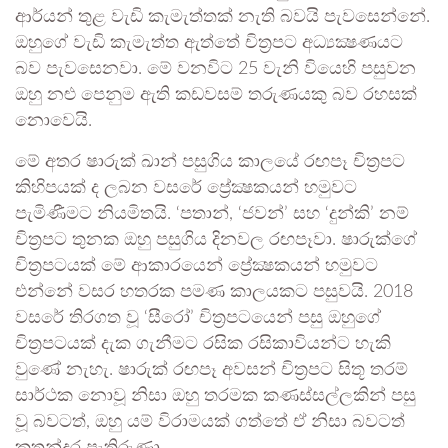
ආර්යන් තුළ වැඩි කැමැත්තක් නැති බවයි පැවසෙන්නේ.
ඔහුගේ වැඩි කැමැත්ත ඇත්තේ චිත්‍රපට අධ්‍යක්‍ෂණයට
බව පැවසෙනවා. මේ වනවිට 25 වැනි වියෙහි පසුවන
ඔහු නළු පෙනුම ඇති කඩවසම් තරුණයකු බව රහසක්
නොවෙයි.
මේ අතර ෂාරුක් ඛාන් පසුගිය කාලයේ රඟපෑ චිත්‍රපට
කිහිපයක් ද ලබන වසරේ ප්‍රේක්‍ෂකයන් හමුවට
පැමිණීමට නියමිතයි. ‘පතාන්, ‘ජවන්’ සහ ‘දුන්කි’ නම්
චිත්‍රපට තුනක ඔහු පසුගිය දිනවල රඟපෑවා. ෂාරුක්ගේ
චිත්‍රපටයක් මේ ආකාරයෙන් ප්‍රේක්‍ෂකයන් හමුවට
එන්නේ වසර හතරක පමණ කාලයකට පසුවයි. 2018
වසරේ තිරගත වූ ‘සීරෝ’ චිත්‍රපටයෙන් පසු ඔහුගේ
චිත්‍රපටයක් දැක ගැනීමට රසික රසිකාවියන්ට හැකි
වුණේ නැහැ. ෂාරුක් රඟපෑ අවසන් චිත්‍රපට සිතූ තරම්
සාර්ථක නොවූ නිසා ඔහු තරමක කණස්සල්ලකින් පසු
වූ බවටත්, ඔහු යම් විරාමයක් ගත්තේ ඒ නිසා බවටත්