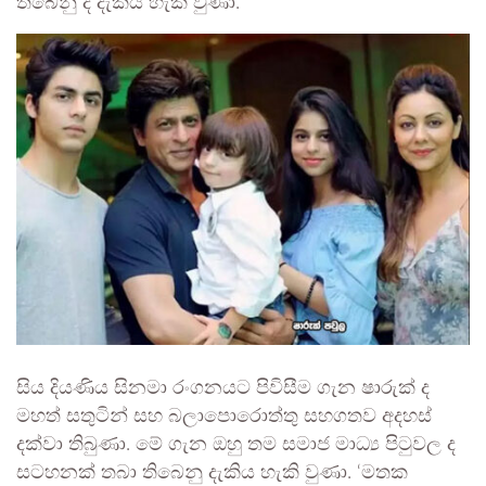
තිබෙනු ද දැකිය හැකි වුණා.
සිය දියණිය සිනමා රංගනයට පිවිසීම ගැන ෂාරුක් ද
මහත් සතුටින් සහ බලාපොරොත්තු සහගතව අදහස්
දක්වා තිබුණා. මේ ගැන ඔහු තම සමාජ මාධ්‍ය පිටුවල ද
සටහනක් තබා තිබෙනු දැකිය හැකි වුණා. ‘මතක