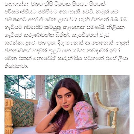
තබාගන්න, ඔබට කිසි විටෙක සියයට සියයක්
පරිසමාප්තියට පත්වීමට නොහැකි වේවි. නමුත් යම්
පමණකට හෝ ඒ වෙත ළඟා විය හැකි වන්නේ ඔබ ඔබ
හැටියට අව්‍යාජව කටයුතු කළහොත් පමණයි. නිළියක
හැටියට කරුණාවන්ත සිතින්, කැපවීමෙන් වැඩ
කරන්න. දුවේ, ඔබ ඉතා දිගු ගමනක් ආ කෙනෙක්. නමුත්
ජනතාවගේ හදවත් තුළට යන ගමන කවදාවත් ඉවර
වෙන එකක් නොවෙයි’ ෂාරුක් සිය සටහනේ එසේ ලියා
තිබෙනවා.