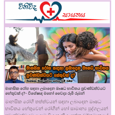
මානසික රෝග සඳහා ලබාදෙන ඖෂධ භාවිතය ප්‍රචණ්ඩත්වයට
හේතුවක් ද?- විශේෂඥ මනෝ වෛද්‍ය රූමි රූබන්
මානසික රෝගී තත්ත්වයන් සඳහා ලබාදෙන ඖෂධ
භාවිතය හේතුවෙන් රෝගීන් හෝ සාමාන්‍ය පුද්ගලයන්