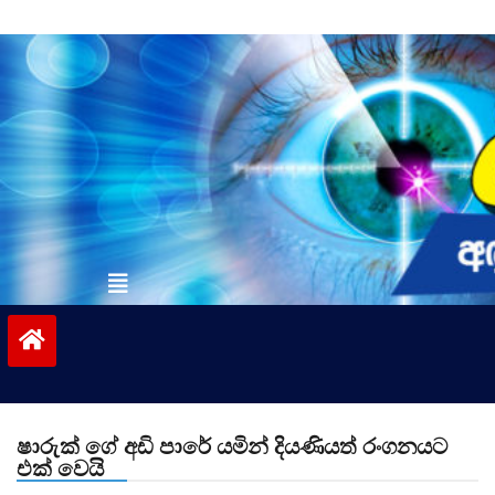
Skip
to
content
vinivida.lk
ෂාරුක් ගේ අඩි පාරේ යමින් දියණියත් රංගනයට
එක් වෙයි