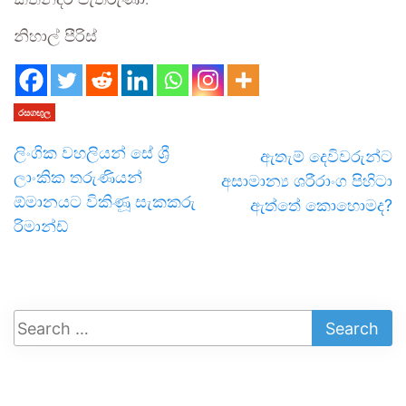
කතන්දර පැතිරුණා.
නිහාල් පීරිස්
රසගඟුල
ලිංගික වහලියන් සේ ශ්‍රී
ඇතැම් දෙවිවරුන්ට
ලාංකික තරුණියන්
අසාමාන්‍ය ශරීරාංග පිහිටා
ඕමානයට විකිණූ සැකකරු
ඇත්තේ කොහොමද?
රිමාන්ඩ්