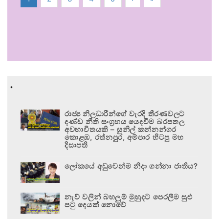
.
රාජ්‍ය නිලධාරීන්ගේ වැරදි තීරණවලට
දණ්ඩ නීති සංග්‍රහය යෙදවීම බරපතල
අවභාවිතයකි – සුනිල් කන්නන්ගර
කොළඹ, රත්නපුර, අම්පාර හිටපු මහ
දිසාපති
ලෝකයේ අඩුවෙන්ම නිදා ගන්නා ජාතිය?
නැව් වලින් බහලුම් මුහුදට පෙරලීම සුළු
පටු දෙයක් නොවේ