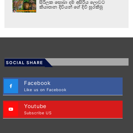
සිරිලක සොබා දම් අසිරිය ලොවට
කියාපාන දිවියන් ගේ දිවි සුරකිමු
SOCIAL SHARE
Facebook
Like us on Facebook
Youtube
Subscribe US