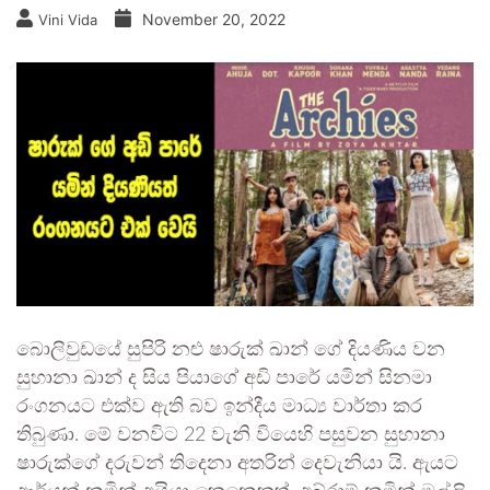
November 20, 2022
Vini Vida
බොලිවුඩයේ සුපිරි නළු ෂාරුක් ඛාන් ගේ දියණිය වන
සුහානා ඛාන් ද සිය පියාගේ අඩි පාරේ යමින් සිනමා
රංගනයට එක්ව ඇති බව ඉන්දීය මාධ්‍ය වාර්තා කර
තිබුණා. මේ වනවිට 22 වැනි වියෙහි පසුවන සුහානා
ෂාරුක්ගේ දරුවන් තිදෙනා අතරින් දෙවැනියා යි. ඇයට