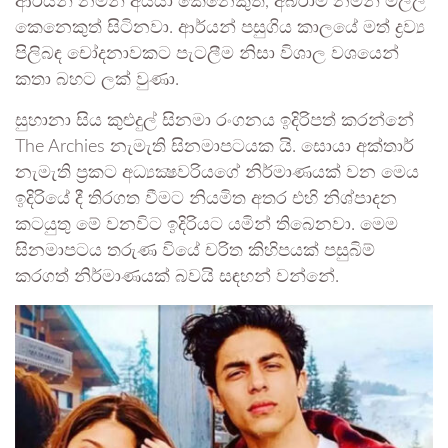
ආර්යන් නමින් අයියා කෙනෙකුත්, අබ්රාම් නමින් මල්ලි
කෙනෙකුත් සිටිනවා. ආර්යන් පසුගිය කාලයේ මත් ද්‍රව්‍ය
පිලිබඳ චෝදනාවකට පැටලීම නිසා විශාල වශයෙන්
කතා බහට ලක් වුණා.
සුහානා සිය කුළුදුල් සිනමා රංගනය ඉදිරිපත් කරන්නේ
The Archies නැමැති සිනමාපටයක යි. සොයා අක්තාර්
නැමැති ප්‍රකට අධ්‍යක්‍ෂවරියගේ නිර්මාණයක් වන මෙය
ඉදිරියේ දී තිරගත වීමට නියමිත අතර එහි නිශ්පාදන
කටයුතු මේ වනවිට ඉදිරියට යමින් තිබෙනවා. මෙම
සිනමාපටය තරුණ වියේ චරිත කිහිපයක් පසුබිම්
කරගත් නිර්මාණයක් බවයි සඳහන් වන්නේ.