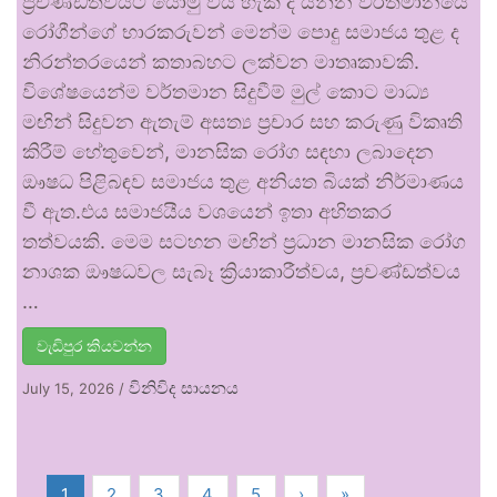
ප්‍රචණ්ඩත්වයට යොමු විය හැකි ද යන්න වර්තමානයේ
රෝගීන්ගේ භාරකරුවන් මෙන්ම පොදු සමාජය තුළ ද
නිරන්තරයෙන් කතාබහට ලක්වන මාතෘකාවකි.
විශේෂයෙන්ම වර්තමාන සිදුවීම් මුල් කොට මාධ්‍ය
මඟින් සිදුවන ඇතැම් අසත්‍ය ප්‍රචාර සහ කරුණු විකෘති
කිරීම් හේතුවෙන්, මානසික රෝග සඳහා ලබාදෙන
ඖෂධ පිළිබඳව සමාජය තුළ අනියත බියක් නිර්මාණය
වී ඇත.එය සමාජයීය වශයෙන් ඉතා අහිතකර
තත්වයකි. මෙම සටහන මඟින් ප්‍රධාන මානසික රෝග
නාශක ඖෂධවල සැබෑ ක්‍රියාකාරීත්වය, ප්‍රචණ්ඩත්වය
…
වැඩිපුර කියවන්න
විනිවිද සායනය
July 15, 2026
/
1
2
3
4
5
›
»