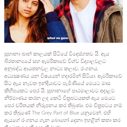
සුහානා ඛාන් කාලයක් සිටියේ විදෙස්ගතව යි. ඇය
බි්‍රතාන්‍යයේ සහ ඇමරිකාවේ විශ්ව විද්‍යාලවලට
අනුබද්ධ ආයතනවල නාට්‍ය කලාව, රංගනය,
අධ්‍යක්‍ෂණය යන විෂයයන් හදාරමින් සිටියා. ඇමරිකාවේ
සිට ඇය නැවත ඉන්දියාවට පැමිණියේ මෙයට මාස
කිහිපයකට පෙර යි. සුහානාගේ පාඨමාලාවට අදාළව
නිර්මාණය කරන ලද කෙටි චිත්‍රපටයකත් ඇය මෙයට
පෙර චරිතයක් නිරූපනය කර තිබුණා. එම චිත්‍රපටය නම්
කර තිබුණේ The Grey Part of Blue යනුවෙන්. එහි
ඇයගේ රංගනය ගැන බොහෝ දෙනා ඉහළින් කතා කර