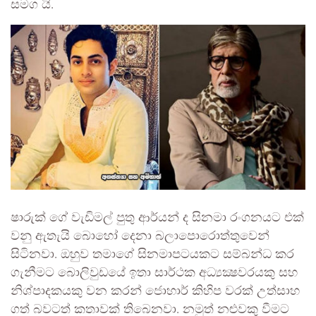
සමග යි.
ෂාරුක් ගේ වැඩිමල් පුතු ආර්යන් ද සිනමා රංගනයට එක්
වනු ඇතැයි බොහෝ දෙනා බලාපොරොත්තුවෙන්
සිටිනවා. ඔහුව තමාගේ සිනමාපටයකට සම්බන්ධ කර
ගැනීමට බොලිවුඩයේ ඉතා සාර්ථක අධ්‍යක්‍ෂවරයකු සහ
නිශ්පාදකයකු වන කරන් ජොහාර් කිහිප වරක් උත්සාහ
ගත් බවටත් කතාවක් තිබෙනවා. නමුත් නළුවකු වීමට