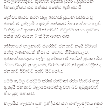
පාර්ලිමේන්තුවේ තුනෙන් දෙකක සුපිරි බහුතරයක්
දිනාගැනීමට එම පක්ෂය සමත්ව ඇති බව යි.
මැතිවරණයට තරග කළ අනෙක් ප්‍රධාන පක්ෂය වූ
ජමාත්-එ-ඉස්ලාමි නැමැති පක්ෂයට දිනා ගන්නට හැකි
වී තිබුණේ ආසන 68 ක් පමණි. ඔවුන්ට සහය දක්වන
පක්ෂ තව ආසන 9 ක් දිනාගෙන ඇත.
හසීනාගේ පාලනයට එරෙහිව ජනතාව නැගී සිටියේ
හේතු ගණනාවක් නිසා ය. මානව හිමිකම්වලට,
ප්‍රජාතන්ත්‍රවාදයට එල්ල වූ තර්ජන ඒ අතරින් ප්‍රධාන විය.
ජීවන වියදම ඉහළ යාම, විරැකියාව වැනි ප්‍රශ්නවලින් ද
ජනතාව පීඩාවට පත්ව සිටියෝය.
මෙම ගැටලු විසඳීමට තරික් රහ්මාන් රජය පියවර ගනු
ඇතැයි ජනතාව බලාපොරොත්තු වන බව අමුතුවෙන්
කිව යුතු නොවේ.
කලාපීය බලවතා වන ඉන්දියාව සහ බංග්ලාදේශය අතර