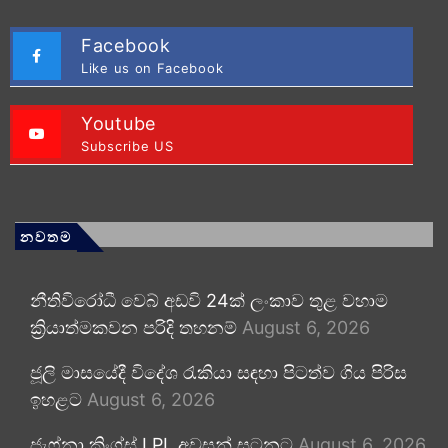
Facebook
Like us on Facebook
Youtube
Subscribe US
නවතම
නීතිවිරෝධී වෙබ් අඩවි 24ක් ලංකාව තුළ වහාම
ක්‍රියාත්මකවන පරිදි තහනම්
August 6, 2026
ජූලි මාසයේදී විදේශ රැකියා සඳහා පිටත්ව ගිය පිරිස
ඉහළට
August 6, 2026
ජැෆ්නා කිංග්ස් LPL අවසන් සටනට
August 6, 2026