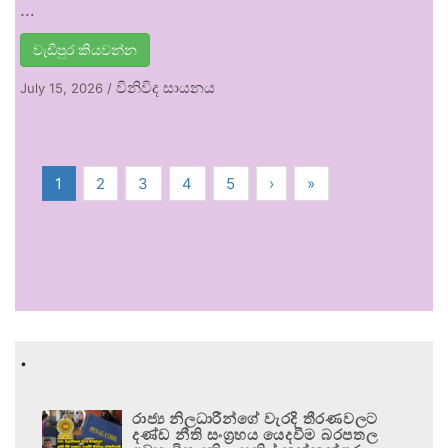
…
වැඩිපුර කියවන්න
විනිවිද සායනය
July 15, 2026
/
1
2
3
4
5
›
»
.
රාජ්‍ය නිලධාරීන්ගේ වැරදි තීරණවලට
දණ්ඩ නීති සංග්‍රහය යෙදවීම බරපතල