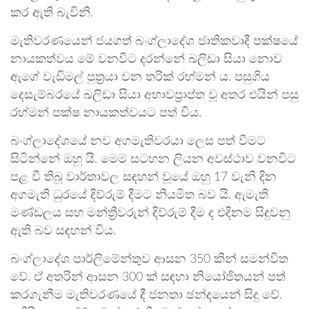
කර ඇති බැවිනි.
මැතිවරණයෙන් ජයගත් බංග්ලාදේශ ජාතිකවාදී පක්ෂයේ
නායකත්වය මේ වනවිට දරන්නේ ඛලිඩා සියා නොව
ඇගේ වැඩිමල් පුත්‍රයා වන තරික් රහ්මන් ය. පසුගිය
දෙසැම්බරයේ ඛලිඩා සියා අභාවප්‍රාප්ත වූ අතර එයින් පසු
රහ්මන් පක්ෂ නායකත්වයට පත් විය.
බංග්ලාදේශයේ නව අගමැතිවරයා ලෙස පත් වීමට
සිටින්නේ ඔහු යි. මෙම සටහන ලියන අවස්ථාව වනවිට
පළ වී තිබූ වාර්තාවල සඳහන් වූයේ ඔහු 17 වැනි දින
අගමැති ධුරයේ දිව්රුම් දීමට නියමිත බව යි. ඇමැති
මණ්ඩලය සහ මන්ත්‍රීවරුන් දිව්රුම් දීම ද එදිනම සිදුවනු
ඇති බව සඳහන් විය.
බංග්ලාදේශ පාර්ලිමේන්තුව ආසන 350 කින් සමන්විත
වේ. ඒ අතරින් ආසන 300 ක් සඳහා නියෝජිතයන් පත්
කරගැනීම මැතිවරණයේ දී ජනතා ඡන්දයෙන් සිදු වේ.