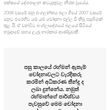
පක්ෂයේ දේශපාලන කටයුතුවල නිරත වූයේය.
2008 වසරේ ඔහු එංගලන්තය බලා ගියේ 2007 වසරේ
ඔහුට එරෙහිව යම් යම් චෝදනා එල්ල වී තිබූ පසුබිමක්
තුළ යි. ඒ වනවිට බංග්ලාදේශයේ බලයේ සිටියේ
හමුදාවේ සහය ලැබූ භාරකාර ආණ්ඩුවකි.
පසු කාලයේ රහ්මන් ඇතැම්
චෝදනාවලට වැරදිකරු
කරමින් අධිකරණ තීන්දු ද
ලබා දුන්නේය. නමුත්
රහ්මාන්ගේ පාර්ශ්වය
පැවසුවේ මෙම චෝදනා