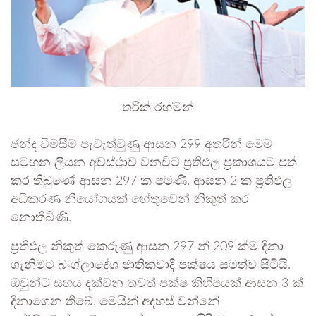
තරික් රහ්මන්
ඡන්ද විමසීම් පැවැත්වුණු ආසන 299 අතරින් මෙම
සටහන ලියන අවස්ථාව වනවිට ප්‍රතිඵල ප්‍රකාශයට පත්
කර තිබුණේ ආසන 297 ක පමණි. ආසන 2 ක ප්‍රතිඵල
අධිකරණ නියෝගයක් හේතුවෙන් නිකුත් කර
නොතිබිණි.
ප්‍රතිඵල නිකුත් කෙරුණු ආසන 297 න් 209 ක්ම දිනා
ගැනිමට බංග්ලාදේශ ජාතිකවාදී පක්ෂය සමත්ව සිටියි.
ඔවුන්ට සහය දක්වන තවත් පක්ෂ කිහිපයක් ආසන 3 ක්
දිනාගෙන තිබේ. මෙයින් අදහස් වන්නේ