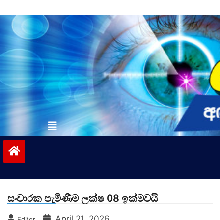
Skip
to
content
vinivida.lk
සංචාරක පැමිණීම ලක්ෂ 08 ඉක්මවයි
April 21, 2026
Editor