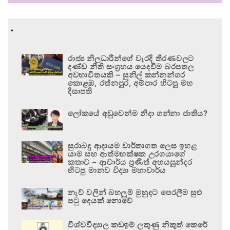
.
රාජ්‍ය නිලධාරීන්ගේ වැරදි තීරණවලට
දණ්ඩ නීති සංග්‍රහය යෙදවීම බරපතල
අවභාවිතයකි – සුනිල් කන්නන්ගර
කොළඹ, රත්නපුර, අම්පාර හිටපු මහ
දිසාපති
ලෝකයේ අඩුවෙන්ම නිදා ගන්නා ජාතිය?
සුරාබදු ආදායම වාර්තාගත ලෙස ඉහළ
යාම සහ ආත්මභක්ෂක උරගයාගේ
කතාව – ආචාර්ය ප්‍රණීත් අභයසුන්දර
හිටපු මානව විද්‍යා මහාචාර්ය
නැව් වලින් බහලුම් මුහුදට පෙරලීම සුළු
පටු දෙයක් නොවේ
විශ්වවිද්‍යාල කඩඉම් ලකුණු නිකුත් කෙරේ