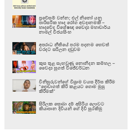
ප්‍රවේසම් වන්න; එල් නිනෝ යනු
පාරිසරික හෘද රෝග අවදානමකි –
හෘදවේද විශේෂඥ වෛද්‍ය මහාචාර්ය
නාමල් විජයසිංහ
අපරාධ නීතියේ පරම පදනම හෙවත්
වරදට සරිලන දඬුවම
කුස තුළ සැඟවුණු නොනිදන කම්හල –
වෛද්‍ය සුගත් විජේවර්ධන
විනිසුරුවන්ගේ විශ්‍රාම වයස දීර්ඝ කිරීම
“දොවාගත් කිරි කළයට ගොම මුසු
කිරීමක්”
සිරිලක සොබා දම් අසිරිය ලොවට
කියාපාන දිවියන් ගේ දිවි සුරකිමු