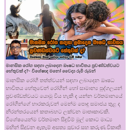
මානසික රෝග සඳහා ලබාදෙන ඖෂධ භාවිතය ප්‍රචණ්ඩත්වයට
හේතුවක් ද?- විශේෂඥ මනෝ වෛද්‍ය රූමි රූබන්
මානසික රෝගී තත්ත්වයන් සඳහා ලබාදෙන ඖෂධ
භාවිතය හේතුවෙන් රෝගීන් හෝ සාමාන්‍ය පුද්ගලයන්
ප්‍රචණ්ඩත්වයට යොමු විය හැකි ද යන්න වර්තමානයේ
රෝගීන්ගේ භාරකරුවන් මෙන්ම පොදු සමාජය තුළ ද
නිරන්තරයෙන් කතාබහට ලක්වන මාතෘකාවකි.
විශේෂයෙන්ම වර්තමාන සිදුවීම් මුල් කොට මාධ්‍ය
මඟින් සිදුවන ඇතැම් අසත්‍ය ප්‍රචාර සහ කරුණු විකෘති