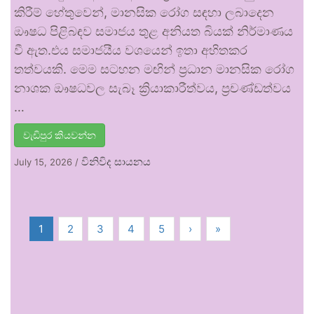
කිරීම් හේතුවෙන්, මානසික රෝග සඳහා ලබාදෙන
ඖෂධ පිළිබඳව සමාජය තුළ අනියත බියක් නිර්මාණය
වී ඇත.එය සමාජයීය වශයෙන් ඉතා අහිතකර
තත්වයකි. මෙම සටහන මඟින් ප්‍රධාන මානසික රෝග
නාශක ඖෂධවල සැබෑ ක්‍රියාකාරීත්වය, ප්‍රචණ්ඩත්වය
…
වැඩිපුර කියවන්න
විනිවිද සායනය
July 15, 2026
/
1
2
3
4
5
›
»