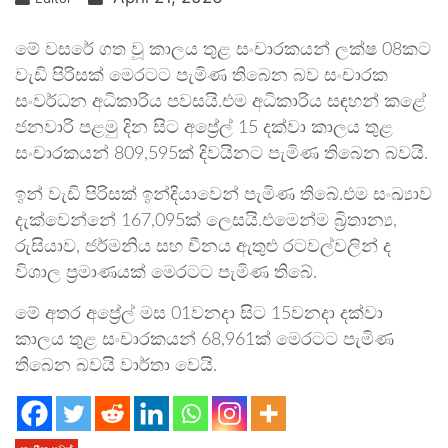
මේ වසරේ ගත වූ කාලය තුළ සංචාරකයන් ලක්ෂ 08කට
වැඩි පිරිසක් මෙරටට පැමිණ තිබෙන බව සංචාරක
සංවර්ධන අධිකාරිය පවසයි.එම අධිකාරිය සඳහන් කළේ
ජනවාරි පළමු දින සිට අප්‍රේල් 15 දක්වා කාලය තුළ
සංචාරකයන් 809,595ක් දිවයිනට පැමිණ තිබෙන බවයි.
ඉන් වැඩි පිරිසක් ඉන්දියාවෙන් පැමිණ තිබේ.එම සංඛ්‍යාව
දැක්වෙන්නේ 167,095ක් ලෙසයි.එමෙන්ම බ්‍රිතාන්‍ය,
රුසියාව, ජර්මනිය සහ චීනය ඇතුළු රටවල්වලින් ද
විශාල ප්‍රමාණයක් මෙරටට පැමිණ තිබේ.
මේ අතර අප්‍රේල් මස 01වනදා සිට 15වනදා දක්වා
කාලය තුළ සංචාරකයන් 68,961ක් මෙරටට පැමිණ
තිබෙන බවයි වාර්තා වෙයි.