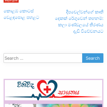
කාලීන පුවත්
කොළඹ කොටස්
දීපචෙල්වන්ගේ කෘති
වෙළඳපොළ පහළට
දෙකක් රේගුවෙන් තහනම්:
කලා මණ්ඩලයේ තීරණය
දැඩි විවේචනයට