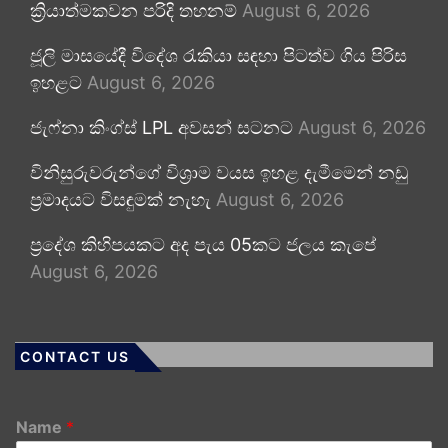
ක්‍රියාත්මකවන පරිදි තහනම්
August 6, 2026
ජූලි මාසයේදී විදේශ රැකියා සඳහා පිටත්ව ගිය පිරිස
ඉහළට
August 6, 2026
ජැෆ්නා කිංග්ස් LPL අවසන් සටනට
August 6, 2026
විනිසුරුවරුන්ගේ විශ්‍රාම වයස ඉහළ දැමීමෙන් නඩු
ප්‍රමාදයට විසඳුමක් නැහැ
August 6, 2026
ප්‍රදේශ කිහිපයකට අද පැය 05කට ජලය කැපේ
August 6, 2026
CONTACT US
Name
*