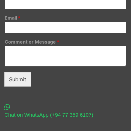
Email
*
Comment or Message
*
Submit
Chat on WhatsApp (+94 77 359 6107)