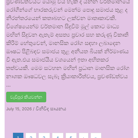
ප්‍රචණ්ඩත්වයට යොමු විය හැකි ද යන්න වර්තමානයේ
රෝගීන්ගේ භාරකරුවන් මෙන්ම පොදු සමාජය තුළ ද
නිරන්තරයෙන් කතාබහට ලක්වන මාතෘකාවකි.
විශේෂයෙන්ම වර්තමාන සිදුවීම් මුල් කොට මාධ්‍ය
මඟින් සිදුවන ඇතැම් අසත්‍ය ප්‍රචාර සහ කරුණු විකෘති
කිරීම් හේතුවෙන්, මානසික රෝග සඳහා ලබාදෙන
ඖෂධ පිළිබඳව සමාජය තුළ අනියත බියක් නිර්මාණය
වී ඇත.එය සමාජයීය වශයෙන් ඉතා අහිතකර
තත්වයකි. මෙම සටහන මඟින් ප්‍රධාන මානසික රෝග
නාශක ඖෂධවල සැබෑ ක්‍රියාකාරීත්වය, ප්‍රචණ්ඩත්වය
…
වැඩිපුර කියවන්න
විනිවිද සායනය
July 15, 2026
/