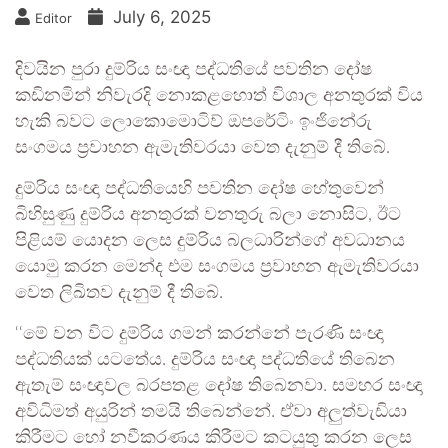
July 6, 2025
Editor
දිවයින පුරා දුම්රිය සංඥා පද්ධතියේ පවතින දෝෂ
කඩිනමින් නිවැරදි නොකළහොත් විශාල අනතුරක් විය
හැකි බවට ලොකොමොටිව් ඔපරේටිං ඉංජිනේරු
සංගමය ප්‍රවාහන ඇමැතිවරයා වෙත දැනුම් දී තිබේ.
දුම්රිය සංඥා පද්ධතියෙහි පවතින දෝෂ හේතුවෙන්
බිහිසුණු දුම්රිය අනතුරක් වනතුරු බලා නොසිට, ඊට
පිළියම් යොදන ලෙස දුම්රිය බලධාරින්ගේ අවධානය
යොමු කරන මෙන්ද එම සංගමය ප්‍රවාහන ඇමැතිවරයා
වෙත ලිඛිතව දැනුම් දී තිබේ.
‘‘මේ වන විට දුම්රිය ගමන් කරන්නේ පැරණි සංඥා
පද්ධතියක් යටතේය. දුම්රිය සංඥා පද්ධතියේ තිබෙන
ඇතැම් සංඥාවල බරපතළ දෝෂ තිබෙනවා. සමහර සංඥා
අවිධිමත් අයුරින් තමයි තිබෙන්නේ. ඒවා අලුත්වැඩියා
කිරීමට හෝ නවීකරණය කිරීමට කටයුතු කරන ලෙස