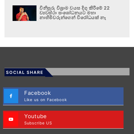
විනිසුරු විශ්‍රාම වයස දිගු කිරීමේ 22
ව්‍යවස්ථා සංශෝධනයට මහා
නාහිමිවරුන්ගෙන් විරෝධයක් නෑ
SOCIAL SHARE
Facebook
Like us on Facebook
Youtube
Subscribe US