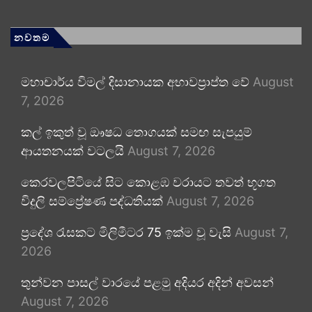
නවතම
මහාචාර්ය විමල් දිසානායක අභාවප්‍රාප්ත වේ
August
7, 2026
කල් ඉකුත් වූ ඖෂධ තොගයක් සමඟ සැපයුම්
ආයතනයක් වටලයි
August 7, 2026
කෙරවලපිටියේ සිට කොළඹ වරායට තවත් භූගත
විදුලි සම්ප්‍රේෂණ පද්ධතියක්
August 7, 2026
ප්‍රදේශ රැසකට මිලිමීටර 75 ඉක්ම වූ වැසි
August 7,
2026
තුන්වන පාසල් වාරයේ පළමු අදියර අදින් අවසන්
August 7, 2026