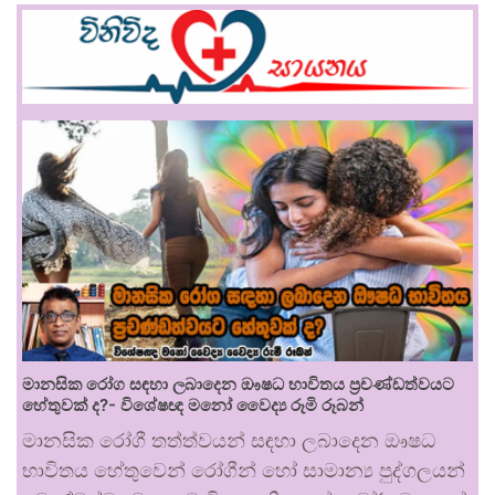
මානසික රෝග සඳහා ලබාදෙන ඖෂධ භාවිතය ප්‍රචණ්ඩත්වයට
හේතුවක් ද?- විශේෂඥ මනෝ වෛද්‍ය රූමි රූබන්
මානසික රෝගී තත්ත්වයන් සඳහා ලබාදෙන ඖෂධ
භාවිතය හේතුවෙන් රෝගීන් හෝ සාමාන්‍ය පුද්ගලයන්