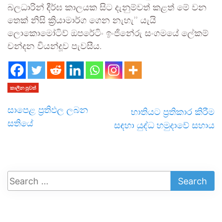
බලධාරින් දීර්ඝ කාලයක සිට දැනුම්වත් කළත් මේ වන
තෙක් නිසි ක්‍රියාමාර්ග ගෙන නැහැ’’ යැයි
ලොකොමෝටිව් ඔපරේටිං ඉංජිනේරු සංගමයේ ලේකම්
චන්දන වියන්දූව පැවසීය.
කාලීන පුවත්
සාපෙළ ප්‍රතිඵල ලබන
භාතියට ප්‍රතිකාර කිරීම
සතියේ
සඳහා යුද්ධ හමුදාවේ සහාය