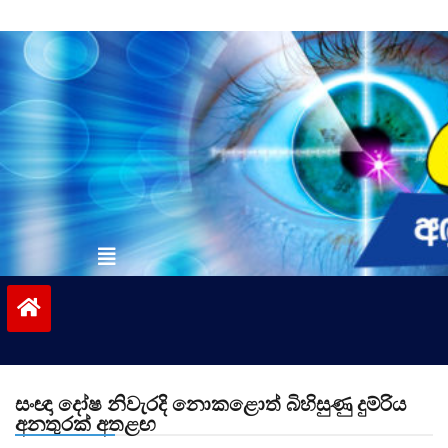
Skip
to
content
vinivida.lk
සංඥා දෝෂ නිවැරදි නොකළොත් බිහිසුණු දුම්රිය
අනතුරක් අතළඟ