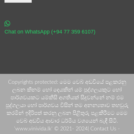
Chat on WhatsApp (+94 77 359 6107)
Copyrights protected: මෙම වෙබ් අඩවියේ පළකරනු
ලබන කිනම් හෝ දෙයකින් යම් පුද්ගලයකුට හෝ
පාර්ශවයකට යම්කිසි අගතියක් සිදුවන්නේ නම් එම
පුද්ගලයා හෝ පාර්ශවය විසින් තම අනන්‍යතාව තහවුරු
කරමින් ඉදිරිපත් කරනු ලබන පිළිතුරු පළකිරීමට මෙම
වෙබ් අඩවිය ආචාර ධර්මීය වශයෙන් බැඳී සිටී.
'www.vinivida.lk' © 2021- 2024| Contact Us -