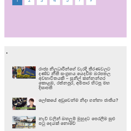
1
2
3
4
5
›
»
.
රාජ්‍ය නිලධාරීන්ගේ වැරදි තීරණවලට
දණ්ඩ නීති සංග්‍රහය යෙදවීම බරපතල
අවභාවිතයකි – සුනිල් කන්නන්ගර
කොළඹ, රත්නපුර, අම්පාර හිටපු මහ
දිසාපති
ලෝකයේ අඩුවෙන්ම නිදා ගන්නා ජාතිය?
නැව් වලින් බහලුම් මුහුදට පෙරලීම සුළු
පටු දෙයක් නොවේ