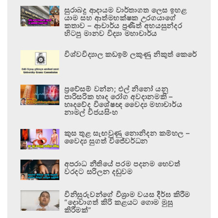
සුරාබදු ආදායම වාර්තාගත ලෙස ඉහළ
යාම සහ ආත්මභක්ෂක උරගයාගේ
කතාව – ආචාර්ය ප්‍රණීත් අභයසුන්දර
හිටපු මානව විද්‍යා මහාචාර්ය
විශ්වවිද්‍යාල කඩඉම් ලකුණු නිකුත් කෙරේ
ප්‍රවේසම් වන්න; එල් නිනෝ යනු
පාරිසරික හෘද රෝග අවදානමකි –
හෘදවේද විශේෂඥ වෛද්‍ය මහාචාර්ය
නාමල් විජයසිංහ
කුස තුළ සැඟවුණු නොනිදන කම්හල –
වෛද්‍ය සුගත් විජේවර්ධන
අපරාධ නීතියේ පරම පදනම හෙවත්
වරදට සරිලන දඬුවම
විනිසුරුවන්ගේ විශ්‍රාම වයස දීර්ඝ කිරීම
“දොවාගත් කිරි කළයට ගොම මුසු
කිරීමක්”