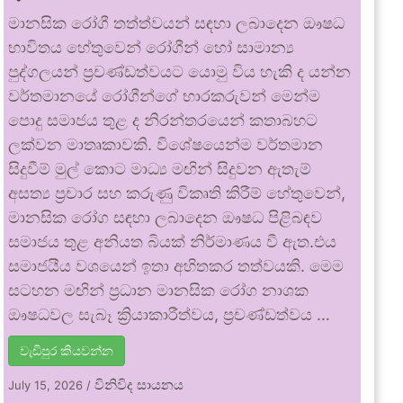
මානසික රෝගී තත්ත්වයන් සඳහා ලබාදෙන ඖෂධ
භාවිතය හේතුවෙන් රෝගීන් හෝ සාමාන්‍ය
පුද්ගලයන් ප්‍රචණ්ඩත්වයට යොමු විය හැකි ද යන්න
වර්තමානයේ රෝගීන්ගේ භාරකරුවන් මෙන්ම
පොදු සමාජය තුළ ද නිරන්තරයෙන් කතාබහට
ලක්වන මාතෘකාවකි. විශේෂයෙන්ම වර්තමාන
සිදුවීම් මුල් කොට මාධ්‍ය මඟින් සිදුවන ඇතැම්
අසත්‍ය ප්‍රචාර සහ කරුණු විකෘති කිරීම් හේතුවෙන්,
මානසික රෝග සඳහා ලබාදෙන ඖෂධ පිළිබඳව
සමාජය තුළ අනියත බියක් නිර්මාණය වී ඇත.එය
සමාජයීය වශයෙන් ඉතා අහිතකර තත්වයකි. මෙම
සටහන මඟින් ප්‍රධාන මානසික රෝග නාශක
ඖෂධවල සැබෑ ක්‍රියාකාරීත්වය, ප්‍රචණ්ඩත්වය …
වැඩිපුර කියවන්න
විනිවිද සායනය
July 15, 2026
/