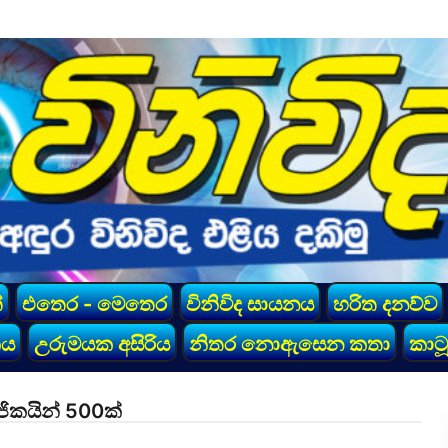
්
එතෙර - මෙතෙර
විනිවිද සායනය
හරිත දනව්ව
කය
උරුමයක අසිරිය
නිතර නොඇසෙන කතා
කාටූ
ිකයින් 500ක්