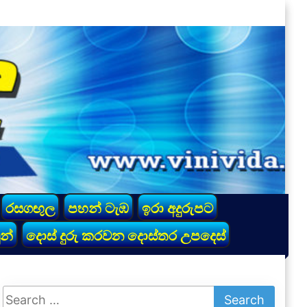
රසගඟුල
පහන් ටැඹ
ඉරා අදුරුපට
න්
දොස් දුරු කරවන දොස්තර උපදෙස්