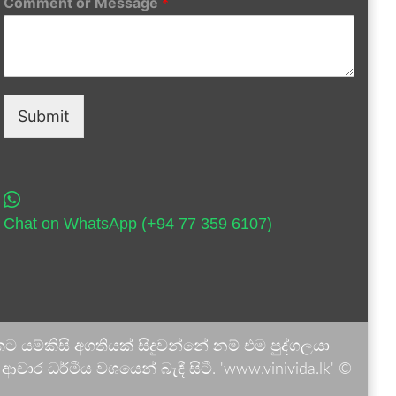
Comment or Message
*
Submit
Chat on WhatsApp (+94 77 359 6107)
 යම්කිසි අගතියක් සිදුවන්නේ නම් එම පුද්ගලයා
ාර ධර්මීය වශයෙන් බැඳී සිටී. 'www.vinivida.lk' ©