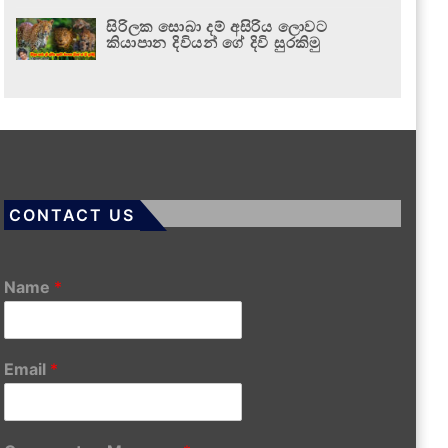
සිරිලක සොබා දම් අසිරිය ලොවට
කියාපාන දිවියන් ගේ දිවි සුරකිමු
CONTACT US
Name
*
Email
*