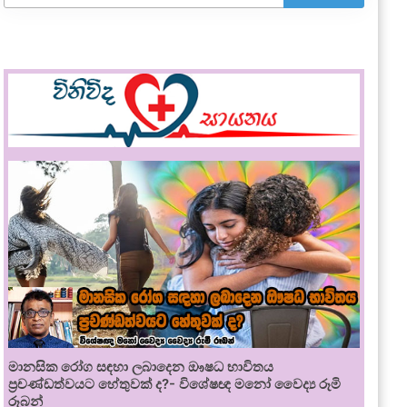
මානසික රෝග සඳහා ලබාදෙන ඖෂධ භාවිතය
ප්‍රචණ්ඩත්වයට හේතුවක් ද?- විශේෂඥ මනෝ වෛද්‍ය රූමි
රූබන්