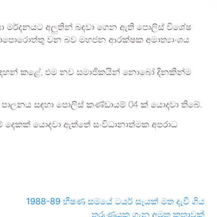
රියා මර්දනයට අලුතින් බඳවා ගෙන ඇති පොලිස් විශේෂ
බලාපොරොත්තු වන බව මහජන ආරක්ෂක අමාත්‍යාංශය
ඳහන් කළේ, එම නව සමාජිකයින් නොබෝ දිනකින්ම
ධි පාලනය සඳහා පොලිස් කණ්ඩායම් 04 ක් යොදවා තිබේ.
ම් දෙකක් යොදවා ඇත්තේ සංවිධානාත්මක අපරාධ
1988-89 භීෂණ සමයේ ටයර් සෑයක් මත දැවී ගිය
තරුණයකු ගැන අමුතු කතාවක්