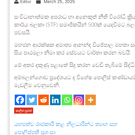
March 25, 2025
Editor
සංවිධානාත්මක අපරාධ හා අනෙකුත් නීති විරෝධී ක්‍
කාර්ය බලකා (STF) සමාජිකයින් 500ක් යෙදවීමට 
පවසයි.
මහජන ආරක්ෂක අමාත්‍ය ආනන්ද විජේපාල මහතා ස
සිය පාඨමලා නිමා කර සේවයට වාර්තා කරන බවයි.
මේ අතර දකුණු පළාතේ සිදු කරන වෙඩි තැබීමේ සිද්
අම්බලන්ගොඩ ප්‍රදේශයට ද විශේෂ පොලිස් කණ්ඩාය
මැඩලීම වෙනුවෙනි.
කාලීන පුවත්
යහපත්ව රාජකාරී කළ නිලධාරීන්ට ත්‍යාග සහ
පොලිස්පති ප්‍රශංසා