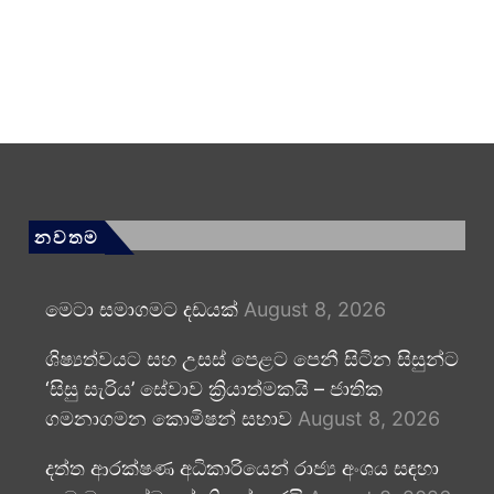
නවතම
මෙටා සමාගමට දඩයක්
August 8, 2026
ශිෂ්‍යත්වයට සහ උසස් පෙළට පෙනී සිටින සිසුන්ට
‘සිසු සැරිය’ සේවාව ක්‍රියාත්මකයි – ජාතික
ගමනාගමන කොමිෂන් සභාව
August 8, 2026
දත්ත ආරක්ෂණ අධිකාරියෙන් රාජ්‍ය අංශය සඳහා