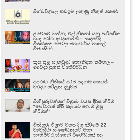
විශ්වවිද්‍යාල කඩඉම් ලකුණු නිකුත් කෙරේ
ප්‍රවේසම් වන්න; එල් නිනෝ යනු පාරිසරික
හෘද රෝග අවදානමකි – හෘදවේද
විශේෂඥ වෛද්‍ය මහාචාර්ය නාමල්
විජයසිංහ
කුස තුළ සැඟවුණු නොනිදන කම්හල –
වෛද්‍ය සුගත් විජේවර්ධන
අපරාධ නීතියේ පරම පදනම හෙවත්
වරදට සරිලන දඬුවම
විනිසුරුවන්ගේ විශ්‍රාම වයස දීර්ඝ කිරීම
“දොවාගත් කිරි කළයට ගොම මුසු
කිරීමක්”
විනිසුරු විශ්‍රාම වයස දිගු කිරීමේ 22
ව්‍යවස්ථා සංශෝධනයට මහා
නාහිමිවරුන්ගෙන් විරෝධයක් නෑ