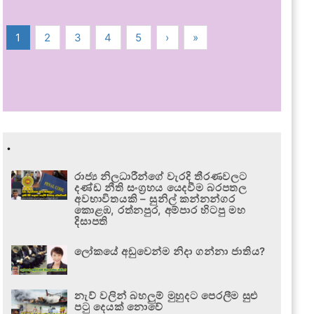
1
2
3
4
5
›
»
.
රාජ්‍ය නිලධාරීන්ගේ වැරදි තීරණවලට
දණ්ඩ නීති සංග්‍රහය යෙදවීම බරපතල
අවභාවිතයකි – සුනිල් කන්නන්ගර
කොළඹ, රත්නපුර, අම්පාර හිටපු මහ
දිසාපති
ලෝකයේ අඩුවෙන්ම නිදා ගන්නා ජාතිය?
නැව් වලින් බහලුම් මුහුදට පෙරලීම සුළු
පටු දෙයක් නොවේ