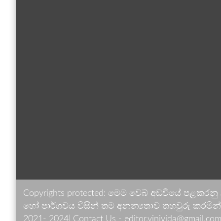
Copyrights protected: මෙම වෙබ් අඩවියේ පළකරනු
හෝ පාර්ශවය විසින් තම අනන්‍යතාව තහවුරු කරමින් ඉ
2021- 2024| Contact Us - editor.vinivida@gmail.com