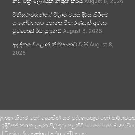
නව චක්‍ර ලේඛයක් නිකුත් කරයි
August 8, 2026
විනිසුරුවරුන්ගේ විශ්‍රාම වයස දීර්ඝ කිරීමේ
සංශෝධනයට ජනමත විචාරණයක් අවශ්‍ය
වුවහොත් ඊට සූදානම්
August 8, 2026
අද දිනයේ පළාත් කිහිපයකට වැසි
August 8,
2026
 ලබන කිනම් හෝ දෙයකින් යම් පුද්ගලයකුට හෝ පාර්ශවයකට
දිරිපත් කරනු ලබන පිළිතුරු පළකිරීමට මෙම වෙබ් අඩවිය ආච
 |
Design & develop by AmpleThemes