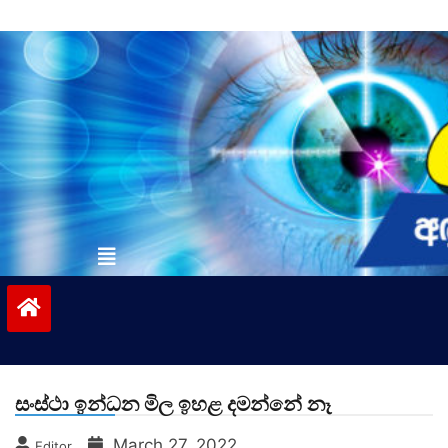
Skip
to
content
vinivida.lk
සංස්ථා ඉන්ධන මිල ඉහළ දමන්නේ නෑ
March 27, 2022
Editor