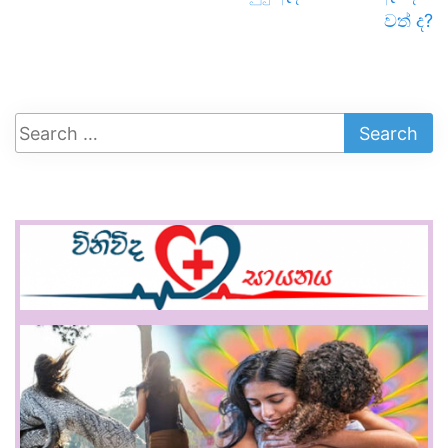
වත් ද?