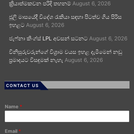
ක්‍රියාත්මකවන පරිදි තහනම්
August 6, 2026
ජූලි මාසයේදී විදේශ රැකියා සඳහා පිටත්ව ගිය පිරිස
ඉහළට
August 6, 2026
ජැෆ්නා කිංග්ස් LPL අවසන් සටනට
August 6, 2026
විනිසුරුවරුන්ගේ විශ්‍රාම වයස ඉහළ දැමීමෙන් නඩු
ප්‍රමාදයට විසඳුමක් නැහැ
August 6, 2026
CONTACT US
Name
*
Email
*