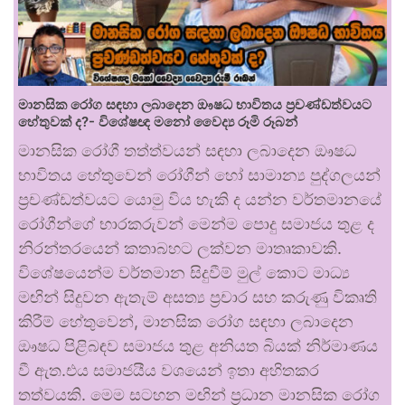
මානසික රෝග සඳහා ලබාදෙන ඖෂධ භාවිතය ප්‍රචණ්ඩත්වයට
හේතුවක් ද?- විශේෂඥ මනෝ වෛද්‍ය රූමි රූබන්
මානසික රෝගී තත්ත්වයන් සඳහා ලබාදෙන ඖෂධ
භාවිතය හේතුවෙන් රෝගීන් හෝ සාමාන්‍ය පුද්ගලයන්
ප්‍රචණ්ඩත්වයට යොමු විය හැකි ද යන්න වර්තමානයේ
රෝගීන්ගේ භාරකරුවන් මෙන්ම පොදු සමාජය තුළ ද
නිරන්තරයෙන් කතාබහට ලක්වන මාතෘකාවකි.
විශේෂයෙන්ම වර්තමාන සිදුවීම් මුල් කොට මාධ්‍ය
මඟින් සිදුවන ඇතැම් අසත්‍ය ප්‍රචාර සහ කරුණු විකෘති
කිරීම් හේතුවෙන්, මානසික රෝග සඳහා ලබාදෙන
ඖෂධ පිළිබඳව සමාජය තුළ අනියත බියක් නිර්මාණය
වී ඇත.එය සමාජයීය වශයෙන් ඉතා අහිතකර
තත්වයකි. මෙම සටහන මඟින් ප්‍රධාන මානසික රෝග