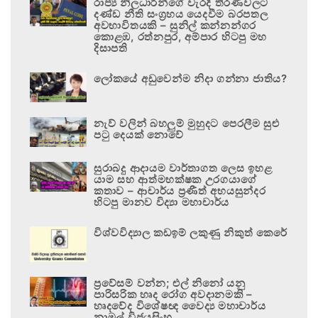
රාජ්‍ය නිලධාරීන්ගේ වැරදි තීරණවලට
දණ්ඩ නීති සංග්‍රහය යෙදවීම බරපතල
අවභාවිතයකි – සුනිල් කන්නන්ගර
කොළඹ, රත්නපුර, අම්පාර හිටපු මහ
දිසාපති
ලෝකයේ අඩුවෙන්ම නිදා ගන්නා ජාතිය?
නැව් වලින් බහලුම් මුහුදට පෙරලීම සුළු
පටු දෙයක් නොවේ
සුරාබදු ආදායම වාර්තාගත ලෙස ඉහළ
යාම සහ ආත්මභක්ෂක උරගයාගේ
කතාව – ආචාර්ය ප්‍රණීත් අභයසුන්දර
හිටපු මානව විද්‍යා මහාචාර්ය
විශ්වවිද්‍යාල කඩඉම් ලකුණු නිකුත් කෙරේ
ප්‍රවේසම් වන්න; එල් නිනෝ යනු
පාරිසරික හෘද රෝග අවදානමකි –
හෘදවේද විශේෂඥ වෛද්‍ය මහාචාර්ය
නාමල් විජයසිංහ