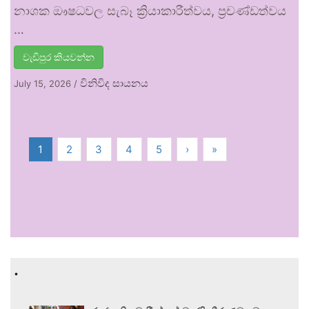
නාශක ඖෂධවල සැබෑ ක්‍රියාකාරීත්වය, ප්‍රචණ්ඩත්වය
…
වැඩිපුර කියවන්න
විනිවිද සායනය
July 15, 2026
/
1
2
3
4
5
›
»
.