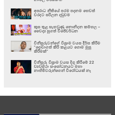
අපරාධ නීතියේ පරම පදනම හෙවත්
වරදට සරිලන දඬුවම
කුස තුළ සැඟවුණු නොනිදන කම්හල –
වෛද්‍ය සුගත් විජේවර්ධන
විනිසුරුවන්ගේ විශ්‍රාම වයස දීර්ඝ කිරීම
“දොවාගත් කිරි කළයට ගොම මුසු
කිරීමක්”
විනිසුරු විශ්‍රාම වයස දිගු කිරීමේ 22
ව්‍යවස්ථා සංශෝධනයට මහා
නාහිමිවරුන්ගෙන් විරෝධයක් නෑ