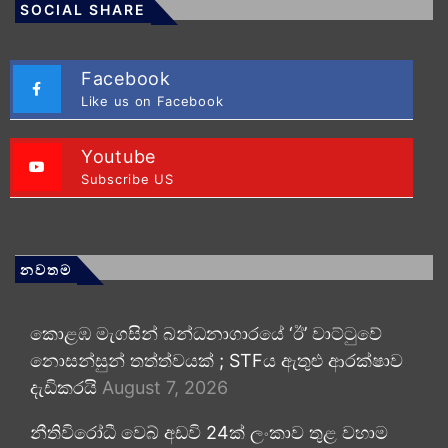
SOCIAL SHARE
Facebook
Like us on Facebook
Youtube
Subscribe US
නවතම
කොළඹ මැගසින් බන්ධනාගාරයේ ‘ඊ’ වාට්ටුවේ
නොසන්සුන් තත්ත්වයක් ; STFය ඇතුළු ආරක්ෂාව
දැඩිකරයි
August 7, 2026
නීතිවිරෝධී වෙබ් අඩවි 24ක් ලංකාව තුළ වහාම