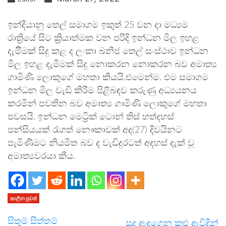
ඉන්දියානු තෙල් සමාගම ඉකුත් 25 වන දා මධ්‍යම
රාත්‍රියේ සිට ක්‍රියාත්මක වන පරිදි ඉන්ධන මිල ඉහළ
දැමිීමක් සිදු කළ ද ලංකා ඛනිජ තෙල් සංස්ථාව ඉන්ධන
මිල ඉහළ දැමීමක් සිදු නොකරන නොකරන බව අමාත්‍ය
ගාමිණි ලොකුගේ මහතා කියයි.එමෙන්ම. එම සමාගම
ඉන්ධන මිල වැඩි කිරීම පිළිබඳව කරුණු අධ්‍යයනය
කරමින් පවතින බව අමාත්‍ය ගාමිණි ලොකුගේ මහතා
පවසයි. ඉන්ධන මෙට්‍රික් ටොන් තිස් හත්දහස්
පන්සියයක් රැගත් නෞකාවක් අද(27) දිවයිනට
පැමිණීමට නියමිත බව ද වැඩිදුරටත් අදහස් දැක් වූ
අමාත්‍යවරයා කීය.
කාලීන පුවත්
සිතුම් සිත්තම්
සුදු ඇඳගෙන කළු ඇවිදින්