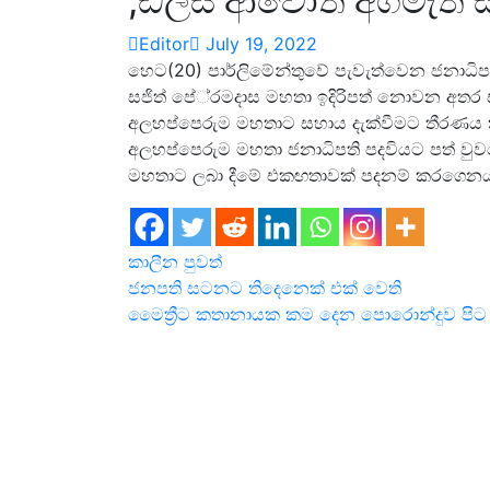
;ඩලස් ආවොත් අගමැති ස
Editor
July 19, 2022
හෙට(20) පාර්ලිමේන්තුවේ පැවැත්වෙන ජනා
සජිත් පේ‍්‍රමදාස මහතා ඉදිරිපත් නොවන අතර සම
අලහප්පෙරුම මහතාට සහාය දැක්වීමට තීරණය 
අලහප්පෙරුම මහතා ජනාධිපති පදවියට පත් වුවහොත
මහතාට ලබා දීමේ එකඟතාවක් පදනම් කරගෙනය
කාලීන පුවත්
Post
ජනපති සටනට තිදෙනෙක් එක් වෙති
මෛත්‍රීට කතානායක කම දෙන පොරොන්දුව පිට ශ
navigation