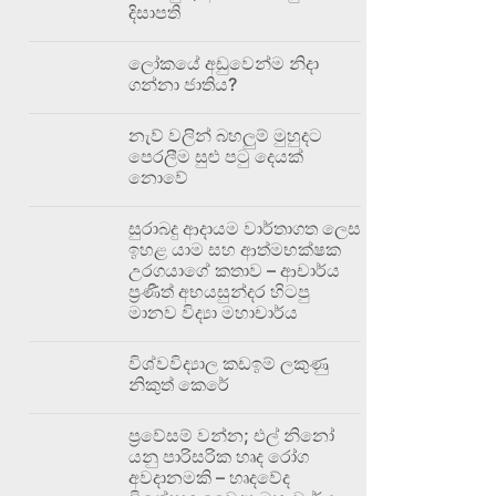
දිසාපති
ලෝකයේ අඩුවෙන්ම නිදා
ගන්නා ජාතිය?
නැව් වලින් බහලුම් මුහුදට
පෙරලීම සුළු පටු දෙයක්
නොවේ
සුරාබදු ආදායම වාර්තාගත ලෙස
ඉහළ යාම සහ ආත්මභක්ෂක
උරගයාගේ කතාව – ආචාර්ය
ප්‍රණීත් අභයසුන්දර හිටපු
මානව විද්‍යා මහාචාර්ය
විශ්වවිද්‍යාල කඩඉම් ලකුණු
නිකුත් කෙරේ
ප්‍රවේසම් වන්න; එල් නිනෝ
යනු පාරිසරික හෘද රෝග
අවදානමකි – හෘදවේද