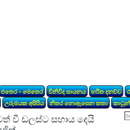
එතෙර - මෙතෙර
විනිවිද සායනය
හරිත දනව්ව
උරුමයක අසිරිය
නිතර නොඇසෙන කතා
කාටූන්
Se
ත් වී ඩලස්ට සහාය දෙයි
for