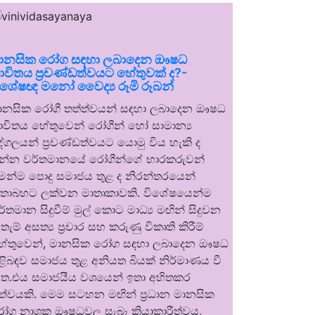
ානසික රෝග සඳහා ලබාදෙන ඖෂධ
ාවිතය ප්‍රචණ්ඩත්වයට හේතුවක් ද?-
ිශේෂඥ මනෝ වෛද්‍ය රූමි රූබන්
ානසික රෝගී තත්ත්වයන් සඳහා ලබාදෙන ඖෂධ
ාවිතය හේතුවෙන් රෝගීන් හෝ සාමාන්‍ය
ුද්ගලයන් ප්‍රචණ්ඩත්වයට යොමු විය හැකි ද
න්න වර්තමානයේ රෝගීන්ගේ භාරකරුවන්
ෙන්ම පොදු සමාජය තුළ ද නිරන්තරයෙන්
තාබහට ලක්වන මාතෘකාවකි. විශේෂයෙන්ම
ර්තමාන සිදුවීම් මුල් කොට මාධ්‍ය මඟින් සිදුවන
තැම් අසත්‍ය ප්‍රචාර සහ කරුණු විකෘති කිරීම්
ේතුවෙන්, මානසික රෝග සඳහා ලබාදෙන ඖෂධ
ිළිබඳව සමාජය තුළ අනියත බියක් නිර්මාණය වී
ත.එය සමාජයීය වශයෙන් ඉතා අහිතකර
ත්වයකි. මෙම සටහන මඟින් ප්‍රධාන මානසික
ෝග නාශක ඖෂධවල සැබෑ ක්‍රියාකාරීත්වය,