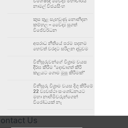
විශේෂඥ වෛද්‍ය මහාචාර්ය
නාමල් විජයසිංහ
කුස තුළ සැඟවුණු නොනිදන
කම්හල – වෛද්‍ය සුගත්
විජේවර්ධන
අපරාධ නීතියේ පරම පදනම
හෙවත් වරදට සරිලන දඬුවම
විනිසුරුවන්ගේ විශ්‍රාම වයස
දීර්ඝ කිරීම “දොවාගත් කිරි
කළයට ගොම මුසු කිරීමක්”
විනිසුරු විශ්‍රාම වයස දිගු කිරීමේ
22 ව්‍යවස්ථා සංශෝධනයට
මහා නාහිමිවරුන්ගෙන්
විරෝධයක් නෑ
ontact Us