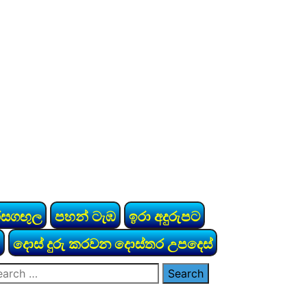
රසගඟුල
පහන් ටැඹ
ඉරා අදුරුපට
දොස් දුරු කරවන දොස්තර උපදෙස්
arch
: