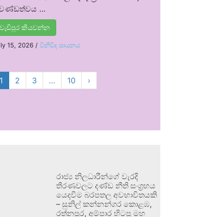
්‍රචණ්ඩත්වය …
වැඩිපුර කියවන්න
ly 15, 2026
/
විනිවිද සායනය
1
2
3
…
10
›
රාජ්‍ය නිලධාරීන්ගේ වැරදි
තීරණවලට දණ්ඩ නීති සංග්‍රහය
යෙදවීම බරපතල අවභාවිතයකි
– සුනිල් කන්නන්ගර කොළඹ,
රත්නපුර, අම්පාර හිටපු මහ