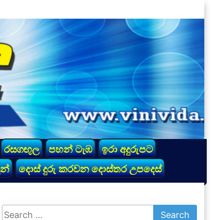
රසගඟුල
පහන් ටැඹ
ඉරා අදුරුපට
න්
දොස් දුරු කරවන දොස්තර උපදෙස්