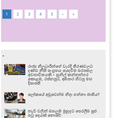
1
2
3
4
5
›
»
.
රාජ්‍ය නිලධාරීන්ගේ වැරදි තීරණවලට
දණ්ඩ නීති සංග්‍රහය යෙදවීම බරපතල
අවභාවිතයකි – සුනිල් කන්නන්ගර
කොළඹ, රත්නපුර, අම්පාර හිටපු මහ
දිසාපති
ලෝකයේ අඩුවෙන්ම නිදා ගන්නා ජාතිය?
නැව් වලින් බහලුම් මුහුදට පෙරලීම සුළු
පටු දෙයක් නොවේ