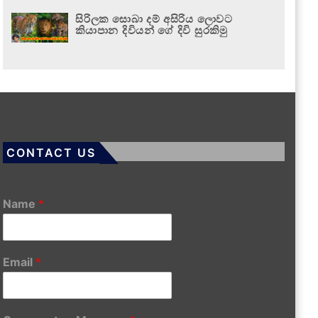
සිරිලක සොබා දම් අසිරිය ලොවට
කියාපාන දිවියන් ගේ දිවි සුරකිමු
CONTACT US
Name
*
Email
*