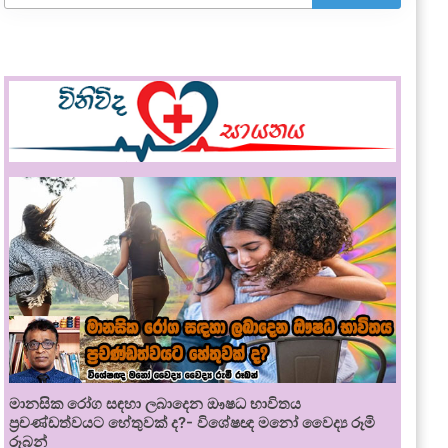
මානසික රෝග සඳහා ලබාදෙන ඖෂධ භාවිතය
ප්‍රචණ්ඩත්වයට හේතුවක් ද?- විශේෂඥ මනෝ වෛද්‍ය රූමි
රූබන්