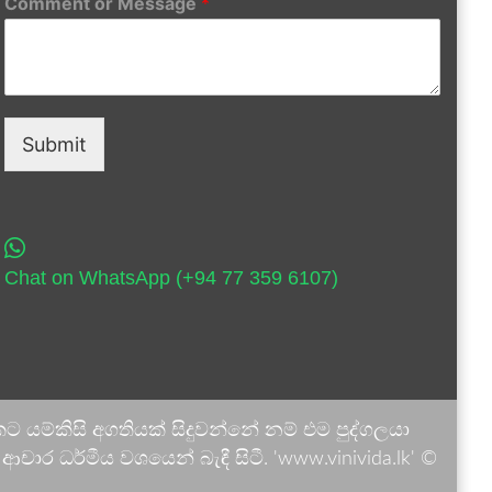
Comment or Message
*
Submit
Chat on WhatsApp (+94 77 359 6107)
 යම්කිසි අගතියක් සිදුවන්නේ නම් එම පුද්ගලයා
ාර ධර්මීය වශයෙන් බැඳී සිටී. 'www.vinivida.lk' ©