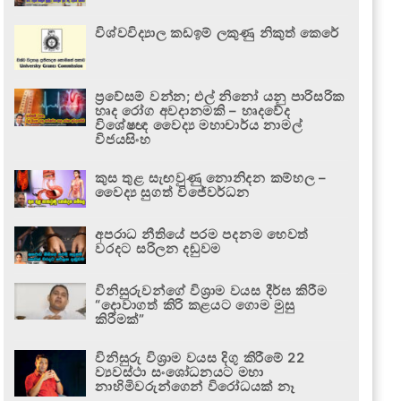
විශ්වවිද්‍යාල කඩඉම් ලකුණු නිකුත් කෙරේ
ප්‍රවේසම් වන්න; එල් නිනෝ යනු පාරිසරික
හෘද රෝග අවදානමකි – හෘදවේද
විශේෂඥ වෛද්‍ය මහාචාර්ය නාමල්
විජයසිංහ
කුස තුළ සැඟවුණු නොනිදන කම්හල –
වෛද්‍ය සුගත් විජේවර්ධන
අපරාධ නීතියේ පරම පදනම හෙවත්
වරදට සරිලන දඬුවම
විනිසුරුවන්ගේ විශ්‍රාම වයස දීර්ඝ කිරීම
“දොවාගත් කිරි කළයට ගොම මුසු
කිරීමක්”
විනිසුරු විශ්‍රාම වයස දිගු කිරීමේ 22
ව්‍යවස්ථා සංශෝධනයට මහා
නාහිමිවරුන්ගෙන් විරෝධයක් නෑ