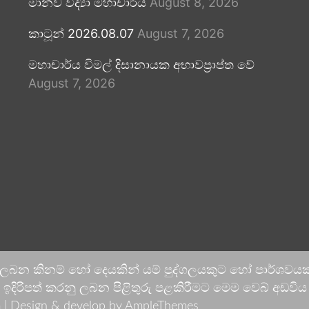
මානව විද්‍යා මහාචාර්ය
August 8, 2026
කාටූන් 2026.08.07
August 7, 2026
මහාචාර්ය විමල් දිසානායක අභාවප්‍රාප්ත වේ
August 7, 2026
 ලබන කිනම් හෝ දෙයකින් යම් පුද්ගලයකුට හෝ පාර්ශවයකට
දිරිපත් කරනු ලබන පිළිතුරු පළකිරීමට මෙම වෙබ් අඩවිය ආච
 |
Design & develop by AmpleThemes