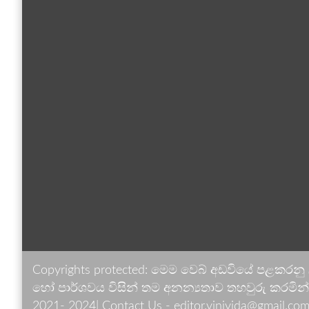
Copyrights protected: මෙම වෙබ් අඩවියේ පළකරනු
හෝ පාර්ශවය විසින් තම අනන්‍යතාව තහවුරු කරමින් ඉ
2021- 2024| Contact Us - editor.vinivida@gmail.com