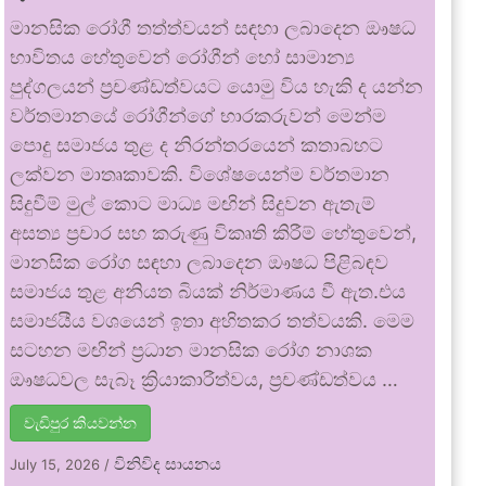
මානසික රෝගී තත්ත්වයන් සඳහා ලබාදෙන ඖෂධ
භාවිතය හේතුවෙන් රෝගීන් හෝ සාමාන්‍ය
පුද්ගලයන් ප්‍රචණ්ඩත්වයට යොමු විය හැකි ද යන්න
වර්තමානයේ රෝගීන්ගේ භාරකරුවන් මෙන්ම
පොදු සමාජය තුළ ද නිරන්තරයෙන් කතාබහට
ලක්වන මාතෘකාවකි. විශේෂයෙන්ම වර්තමාන
සිදුවීම් මුල් කොට මාධ්‍ය මඟින් සිදුවන ඇතැම්
අසත්‍ය ප්‍රචාර සහ කරුණු විකෘති කිරීම් හේතුවෙන්,
මානසික රෝග සඳහා ලබාදෙන ඖෂධ පිළිබඳව
සමාජය තුළ අනියත බියක් නිර්මාණය වී ඇත.එය
සමාජයීය වශයෙන් ඉතා අහිතකර තත්වයකි. මෙම
සටහන මඟින් ප්‍රධාන මානසික රෝග නාශක
ඖෂධවල සැබෑ ක්‍රියාකාරීත්වය, ප්‍රචණ්ඩත්වය …
වැඩිපුර කියවන්න
විනිවිද සායනය
July 15, 2026
/