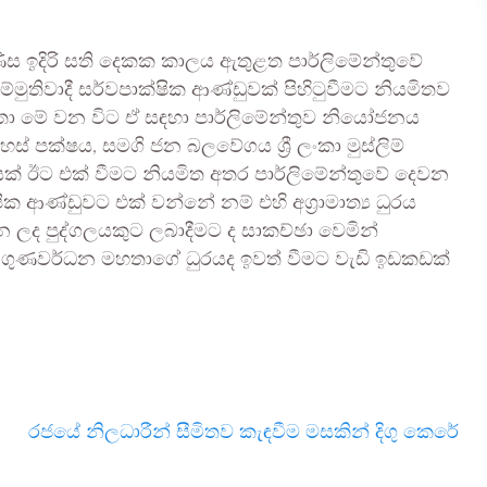
ිණිස ඉදිරි සති දෙකක කාලය ඇතුළත පාර්ලිමේන්තුවේ
තිවාදී සර්වපාක්ෂික ආණ්ඩුවක් පිහිටුවීමට නියමිතව
 මහතා මේ වන විට ඒ සඳහා පාර්ලිමේන්තුව නියෝජනය
ස් පක්ෂය, සමගි ජන බලවේගය ශ්‍රී ලංකා මුස්ලිම්
ාණයක් ඊට එක් වීමට නියමිත අතර පාර්ලිමේන්තුවේ දෙවන
ආණ්ඩුවට එක් වන්නේ නම් එහි අග්‍රාමාත්‍ය ධුරය
 ලද පුද්ගලයකුට ලබාදීමට ද සාකච්ඡා වෙමින්
ේෂ් ගුණවර්ධන මහතාගේ ධුරයද ඉවත් වීමට වැඩි ඉඩකඩක්
රජයේ නිලධාරීන් සීමිතව කැඳවීම මසකින් දිගු කෙරේ