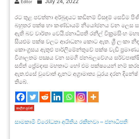
July 24, 2022
Editor
රට තුළ පවත්නා අර්බුදයට කඩිනම් විසඳුම් සෙවීම ප
බහුතර පක්ෂ හා කණ්ඩායම් නියෝජනය වන ලෙස සම්මු
ඇති බව වාර්තා වෙයි.ජනාධිපති රනිල් වික්‍රමසිංහ
සියළුම පක්ෂ වලට ආරාධනා කොට ඇත. ශ්‍රී ලංකා නිදහ
කොංග්‍රසය ඇතුළු පාර්ලිමේන්තුවේ පක්ෂ වැඩි ප්‍රම
විශාලතම පක්‍ෂය වන සමගි ජනබලවේගය සර්වපාක්ෂික 
සජිත් ප්‍රේමදාස මහතාට හෝ එම පක්ෂයෙන් නම් කරන
ඇත.එසේ වුවොත් දැනට අග්‍රාමාත්‍ය ධුරය දරන දින
තිබේ.
කාලීන පුවත්
සාමකාමී විරෝධතා අයිතිය රකිනවා – ජනාධිපති