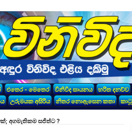
්
එතෙර - මෙතෙර
විනිවිද සායනය
හරිත දනව්ව
කය
උරුමයක අසිරිය
නිතර නොඇසෙන කතා
කාටූ
වක්; අගමැතිකම සජිත්ට ?