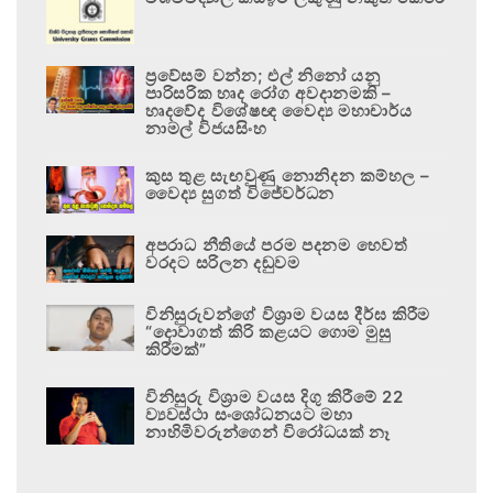
ප්‍රවේසම් වන්න; එල් නිනෝ යනු
පාරිසරික හෘද රෝග අවදානමකි –
හෘදවේද විශේෂඥ වෛද්‍ය මහාචාර්ය
නාමල් විජයසිංහ
කුස තුළ සැඟවුණු නොනිදන කම්හල –
වෛද්‍ය සුගත් විජේවර්ධන
අපරාධ නීතියේ පරම පදනම හෙවත්
වරදට සරිලන දඬුවම
විනිසුරුවන්ගේ විශ්‍රාම වයස දීර්ඝ කිරීම
“දොවාගත් කිරි කළයට ගොම මුසු
කිරීමක්”
විනිසුරු විශ්‍රාම වයස දිගු කිරීමේ 22
ව්‍යවස්ථා සංශෝධනයට මහා
නාහිමිවරුන්ගෙන් විරෝධයක් නෑ