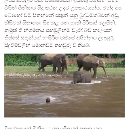
උපකාරවලට වඩා විශේෂයෙන් ඉස්මතු වන්නේ සතුන්
විසින් මිනිසාට සිදු කරන උදව් උපකාරයන්ය. මන්ද අප
බොහෝ විට සිතන්නේ සතුන් යනු බුද්ධිමත්බවින් අඩු,
කිසිවක් සිතාමතා සිදු කළ නොහැකි පිරිසක් ලෙසිනි.
නමුත් ඒ නිගමනය සහමුලින්ම වැරදි බව කාලයක්
තිස්සේ සතුන්ගේ හැසිරීම් ඔස්සේ දකින්නට ලැබුණු
සිදුවීම්වලින් මොනවට තහවුරු වී තිබේ.
විශේෂයෙන් මිනිසාට ඉතා හිතවත් සතකු වන