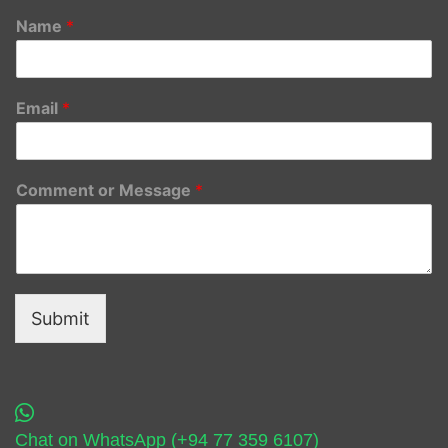
Name
*
Email
*
Comment or Message
*
Submit
Chat on WhatsApp (+94 77 359 6107)