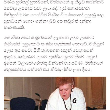
පිණිස සුරතල් සුනඛයන්, මත්ස්‍යයන් ඇතිදැඩි කරන්නට
වෛද්‍ය උපදෙස් පවා ලබා දේ. දෑස් නොපෙනන
මිනිසුන්ම මග පෙන්වීම පිණිස විශේෂයෙන් පුහුණු කළ
සුනඛයන් යොදා ගන්නා බව අප කවුරුත් දන්නා
කාරණයකි.
මේ නිසා අපට සතුන්ගෙන් ලැබෙන උදව් උපකාර
කිසිසේත් ලඝුකොට තැකිය හැක්කක් නොවේ. මිනිසුන්
ලෙස අප මේවා සිහි තබාගෙන සතුන් වෙනුවෙන්
ආදරය, කරුණාව, දයාව දැක්විය යුතුව තිබේ. ඔවුන්
අපෙන් බලාපොරොත්තු වන්නේ එය පමණි. මිනිසාගේ
මනුෂ්‍යත්වය වන්නේ එය නිර්ලෝභීව ලබා දීමය.