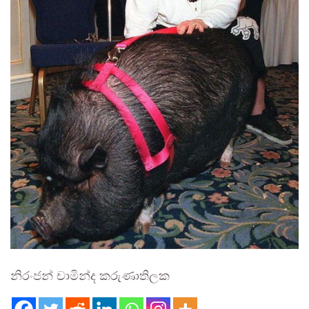
නිරංජන් චාමින්ද කරුණාතිලක