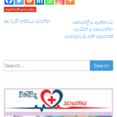
සතුන්ටත් හිමි අපේ ලෝකය
අද වැසි තත්වය මෙන්න
කෙහෙලිය ඇත්තටම
ලෙඩින් ද සොයන්න
වෛද්‍යවරු හත් දෙනෙක්