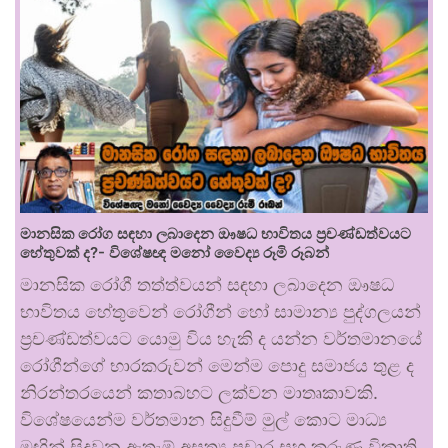
මානසික රෝග සඳහා ලබාදෙන ඖෂධ භාවිතය ප්‍රචණ්ඩත්වයට
හේතුවක් ද?- විශේෂඥ මනෝ වෛද්‍ය රූමි රූබන්
මානසික රෝගී තත්ත්වයන් සඳහා ලබාදෙන ඖෂධ
භාවිතය හේතුවෙන් රෝගීන් හෝ සාමාන්‍ය පුද්ගලයන්
ප්‍රචණ්ඩත්වයට යොමු විය හැකි ද යන්න වර්තමානයේ
රෝගීන්ගේ භාරකරුවන් මෙන්ම පොදු සමාජය තුළ ද
නිරන්තරයෙන් කතාබහට ලක්වන මාතෘකාවකි.
විශේෂයෙන්ම වර්තමාන සිදුවීම් මුල් කොට මාධ්‍ය
මඟින් සිදුවන ඇතැම් අසත්‍ය ප්‍රචාර සහ කරුණු විකෘති