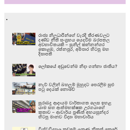
.
රාජ්‍ය නිලධාරීන්ගේ වැරදි තීරණවලට
දණ්ඩ නීති සංග්‍රහය යෙදවීම බරපතල
අවභාවිතයකි – සුනිල් කන්නන්ගර
කොළඹ, රත්නපුර, අම්පාර හිටපු මහ
දිසාපති
ලෝකයේ අඩුවෙන්ම නිදා ගන්නා ජාතිය?
නැව් වලින් බහලුම් මුහුදට පෙරලීම සුළු
පටු දෙයක් නොවේ
සුරාබදු ආදායම වාර්තාගත ලෙස ඉහළ
යාම සහ ආත්මභක්ෂක උරගයාගේ
කතාව – ආචාර්ය ප්‍රණීත් අභයසුන්දර
හිටපු මානව විද්‍යා මහාචාර්ය
විශ්වවිද්‍යාල කඩඉම් ලකුණු නිකුත් කෙරේ