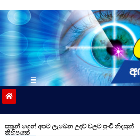
Skip
to
content
vinivida.lk
සතුන් ගෙන් අපට ලැබෙන උදව් වලට පුංචි නිදසුන්
කිහිපයක්