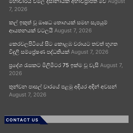
මහාචාර්ය විමල් දිසානායක අභාවප්‍රාප්ත වේ
August
7, 2026
කල් ඉකුත් වූ ඖෂධ තොගයක් සමඟ සැපයුම්
ආයතනයක් වටලයි
August 7, 2026
කෙරවලපිටියේ සිට කොළඹ වරායට තවත් භූගත
විදුලි සම්ප්‍රේෂණ පද්ධතියක්
August 7, 2026
ප්‍රදේශ රැසකට මිලිමීටර 75 ඉක්ම වූ වැසි
August 7,
2026
තුන්වන පාසල් වාරයේ පළමු අදියර අදින් අවසන්
August 7, 2026
CONTACT US