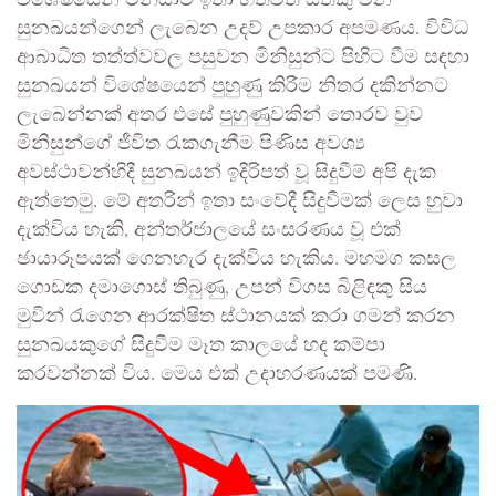
සුනඛයන්ගෙන් ලැබෙන උදව් උපකාර අපමණය. විවිධ
ආබාධිත තත්ත්වවල පසුවන මිනිසුන්ට පිහිට වීම සඳහා
සුනඛයන් විශේෂයෙන් පුහුණු කිරීම නිතර දකින්නට
ලැබෙන්නක් අතර එසේ පුහුණුවකින් තොරව වුව
මිනිසුන්ගේ ජීවිත රැකගැනීම පිණිස අවශ්‍ය
අවස්ථාවන්හිදී සුනඛයන් ඉදිරිපත් වූ සිදුවීම් අපි දැක
ඇත්තෙමු. මේ අතරින් ඉතා සංවේදී සිදුවීමක් ලෙස හුවා
දැක්විය හැකි, අන්තර්ජාලයේ සංසරණය වූ එක්
ඡායාරූපයක් ගෙනහැර දැක්විය හැකිය. මහමග කසල
ගොඩක දමාගොස් තිබුණු, උපන් විගස බිළිඳකු සිය
මුවින් රැගෙන ආරක්ෂිත ස්ථානයක් කරා ගමන් කරන
සුනඛයකුගේ සිදුවීම මෑත කාලයේ හද කම්පා
කරවන්නක් විය. මෙය එක් උදාහරණයක් පමණි.