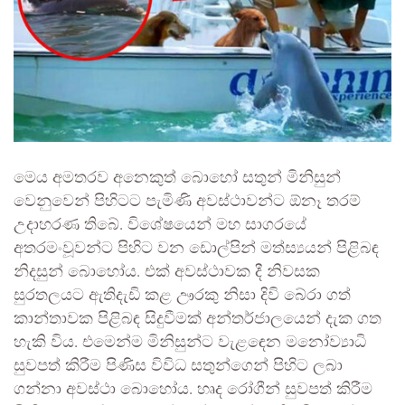
මෙය අමතරව අනෙකුත් බොහෝ සතුන් මිනිසුන්
වෙනුවෙන් පිහිටට පැමිණි අවස්ථාවන්ට ඕනෑ තරම්
උදාහරණ තිබේ. විශේෂයෙන් මහ සාගරයේ
අතරමංවූවන්ට පිහිට වන ඩොල්පින් මත්ස්‍යයන් පිළිබඳ
නිදසුන් බොහෝය. එක් අවස්ථාවක දී නිවසක
සුරතලයට ඇතිදැඩි කළ ඌරකු නිසා දිවි බේරා ගත්
කාන්තාවක පිළිබඳ සිදුවීමක් අන්තර්ජාලයෙන් දැක ගත
හැකි විය. එමෙන්ම මිනිසුන්ට වැළඳෙන මනෝව්‍යාධි
සුවපත් කිරීම පිණිස විවිධ සතුන්ගෙන් පිහිට ලබා
ගන්නා අවස්ථා බොහෝය. හෘද රෝගීන් සුවපත් කිරීම