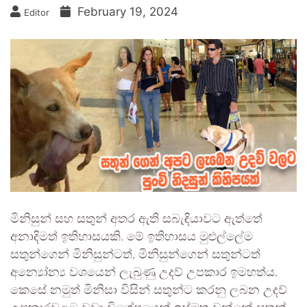
February 19, 2024
Editor
මිනිසුන් සහ සතුන් අතර ඇති සබැඳියාවට ඇත්තේ
අනාදිමත් ඉතිහාසයකි. මේ ඉතිහාසය මුළුල්ලේම
සතුන්ගෙන් මිනිසුන්ටත්, මිනිසුන්ගෙන් සතුන්ටත්
අන්‍යෝන්‍ය වශයෙන් ලැබුණු උදව් උපකාර ඉමහත්ය.
කෙසේ නමුත් මිනිසා විසින් සතුන්ට කරනු ලබන උදව්