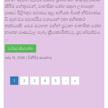
කිරීම් හේතුවෙන්, මානසික රෝග සඳහා ලබාදෙන
ඖෂධ පිළිබඳව සමාජය තුළ අනියත බියක් නිර්මාණය
වී ඇත.එය සමාජයීය වශයෙන් ඉතා අහිතකර
තත්වයකි. මෙම සටහන මඟින් ප්‍රධාන මානසික රෝග
නාශක ඖෂධවල සැබෑ ක්‍රියාකාරීත්වය, ප්‍රචණ්ඩත්වය
…
වැඩිපුර කියවන්න
විනිවිද සායනය
July 15, 2026
/
1
2
3
4
5
›
»