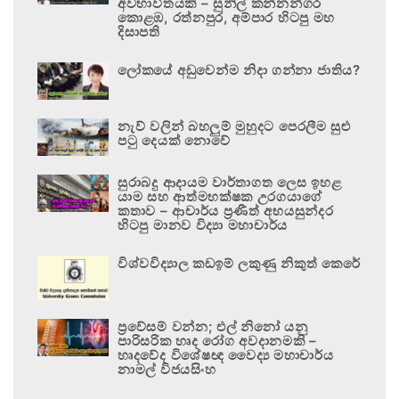
අවභාවිතයකි – සුනිල් කන්නන්ගර
කොළඹ, රත්නපුර, අම්පාර හිටපු මහ
දිසාපති
ලෝකයේ අඩුවෙන්ම නිදා ගන්නා ජාතිය?
නැව් වලින් බහලුම් මුහුදට පෙරලීම සුළු
පටු දෙයක් නොවේ
සුරාබදු ආදායම වාර්තාගත ලෙස ඉහළ
යාම සහ ආත්මභක්ෂක උරගයාගේ
කතාව – ආචාර්ය ප්‍රණීත් අභයසුන්දර
හිටපු මානව විද්‍යා මහාචාර්ය
විශ්වවිද්‍යාල කඩඉම් ලකුණු නිකුත් කෙරේ
ප්‍රවේසම් වන්න; එල් නිනෝ යනු
පාරිසරික හෘද රෝග අවදානමකි –
හෘදවේද විශේෂඥ වෛද්‍ය මහාචාර්ය
නාමල් විජයසිංහ