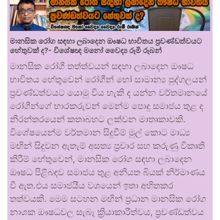
මානසික රෝග සඳහා ලබාදෙන ඖෂධ භාවිතය ප්‍රචණ්ඩත්වයට
හේතුවක් ද?- විශේෂඥ මනෝ වෛද්‍ය රූමි රූබන්
මානසික රෝගී තත්ත්වයන් සඳහා ලබාදෙන ඖෂධ
භාවිතය හේතුවෙන් රෝගීන් හෝ සාමාන්‍ය පුද්ගලයන්
ප්‍රචණ්ඩත්වයට යොමු විය හැකි ද යන්න වර්තමානයේ
රෝගීන්ගේ භාරකරුවන් මෙන්ම පොදු සමාජය තුළ ද
නිරන්තරයෙන් කතාබහට ලක්වන මාතෘකාවකි.
විශේෂයෙන්ම වර්තමාන සිදුවීම් මුල් කොට මාධ්‍ය
මඟින් සිදුවන ඇතැම් අසත්‍ය ප්‍රචාර සහ කරුණු විකෘති
කිරීම් හේතුවෙන්, මානසික රෝග සඳහා ලබාදෙන
ඖෂධ පිළිබඳව සමාජය තුළ අනියත බියක් නිර්මාණය
වී ඇත.එය සමාජයීය වශයෙන් ඉතා අහිතකර
තත්වයකි. මෙම සටහන මඟින් ප්‍රධාන මානසික රෝග
නාශක ඖෂධවල සැබෑ ක්‍රියාකාරීත්වය, ප්‍රචණ්ඩත්වය