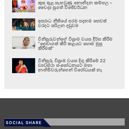
කුස තුළ සැඟවුණු නොනිදන කම්හල –
වෛද්‍ය සුගත් විජේවර්ධන
අපරාධ නීතියේ පරම පදනම හෙවත්
වරදට සරිලන දඬුවම
විනිසුරුවන්ගේ විශ්‍රාම වයස දීර්ඝ කිරීම
“දොවාගත් කිරි කළයට ගොම මුසු
කිරීමක්”
විනිසුරු විශ්‍රාම වයස දිගු කිරීමේ 22
ව්‍යවස්ථා සංශෝධනයට මහා
නාහිමිවරුන්ගෙන් විරෝධයක් නෑ
SOCIAL SHARE