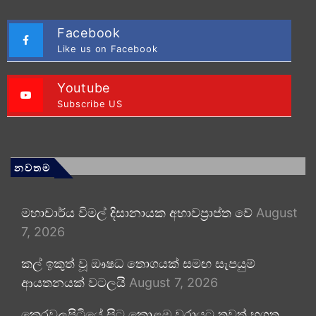
Facebook
Like us on Facebook
Youtube
Subscribe US
නවතම
මහාචාර්ය විමල් දිසානායක අභාවප්‍රාප්ත වේ
August
7, 2026
කල් ඉකුත් වූ ඖෂධ තොගයක් සමඟ සැපයුම්
ආයතනයක් වටලයි
August 7, 2026
කෙරවලපිටියේ සිට කොළඹ වරායට තවත් භූගත