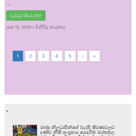
…
වැඩිපුර කියවන්න
විනිවිද සායනය
July 15, 2026
/
1
2
3
4
5
›
»
.
රාජ්‍ය නිලධාරීන්ගේ වැරදි තීරණවලට
දණ්ඩ නීති සංග්‍රහය යෙදවීම බරපතල