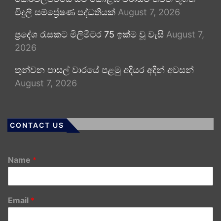
විදුලි සම්ප්‍රේෂණ පද්ධතියක්
August 7, 2026
ප්‍රදේශ රැසකට මිලිමීටර 75 ඉක්ම වූ වැසි
August 7,
2026
තුන්වන පාසල් වාරයේ පළමු අදියර අදින් අවසන්
August 7, 2026
CONTACT US
Name
*
Email
*