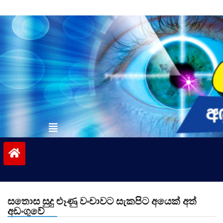
Skip
to
content
vinivida.lk
සතොස සුදු ළුෑණු වංචාවට සැකපිට අ‍යෙක් අත්
අඩංගුවේ