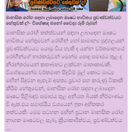
මානසික රෝග සඳහා ලබාදෙන ඖෂධ භාවිතය ප්‍රචණ්ඩත්වයට
හේතුවක් ද?- විශේෂඥ මනෝ වෛද්‍ය රූමි රූබන්
මානසික රෝගී තත්ත්වයන් සඳහා ලබාදෙන ඖෂධ
භාවිතය හේතුවෙන් රෝගීන් හෝ සාමාන්‍ය පුද්ගලයන්
ප්‍රචණ්ඩත්වයට යොමු විය හැකි ද යන්න වර්තමානයේ
රෝගීන්ගේ භාරකරුවන් මෙන්ම පොදු සමාජය තුළ ද
නිරන්තරයෙන් කතාබහට ලක්වන මාතෘකාවකි.
විශේෂයෙන්ම වර්තමාන සිදුවීම් මුල් කොට මාධ්‍ය
මඟින් සිදුවන ඇතැම් අසත්‍ය ප්‍රචාර සහ කරුණු විකෘති
කිරීම් හේතුවෙන්, මානසික රෝග සඳහා ලබාදෙන
ඖෂධ පිළිබඳව සමාජය තුළ අනියත බියක් නිර්මාණය
වී ඇත.එය සමාජයීය වශයෙන් ඉතා අහිතකර
තත්වයකි. මෙම සටහන මඟින් ප්‍රධාන මානසික රෝග
නාශක ඖෂධවල සැබෑ ක්‍රියාකාරීත්වය, ප්‍රචණ්ඩත්වය
…