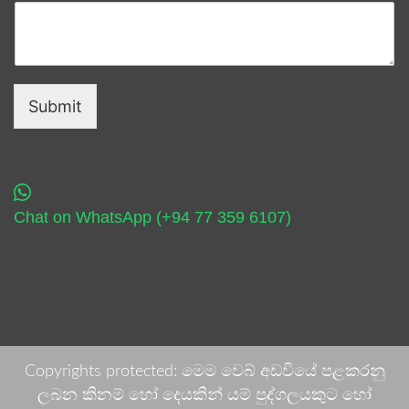
Submit
Chat on WhatsApp (+94 77 359 6107)
Copyrights protected: මෙම වෙබ් අඩවියේ පළකරනු
ලබන කිනම් හෝ දෙයකින් යම් පුද්ගලයකුට හෝ