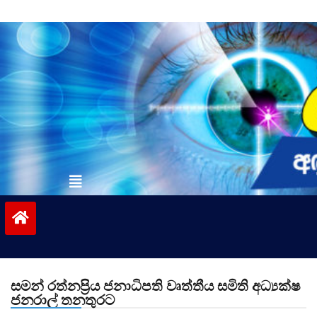
Skip
to
content
vinivida.lk
සමන් රත්නප්‍රිය ජනාධිපති වෘත්තීය සමිති අධ්‍යක්ෂ
ජනරාල් තනතුරට