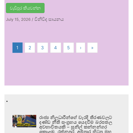
වැඩිපුර කියවන්න
විනිවිද සායනය
July 15, 2026
/
1
2
3
4
5
›
»
.
රාජ්‍ය නිලධාරීන්ගේ වැරදි තීරණවලට
දණ්ඩ නීති සංග්‍රහය යෙදවීම බරපතල
අවභාවිතයකි – සුනිල් කන්නන්ගර
කොළඹ, රත්නපුර, අම්පාර හිටපු මහ