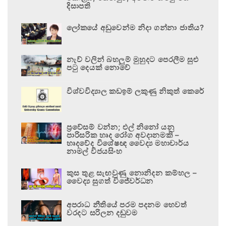
දිසාපති
ලෝකයේ අඩුවෙන්ම නිදා ගන්නා ජාතිය?
නැව් වලින් බහලුම් මුහුදට පෙරලීම සුළු
පටු දෙයක් නොවේ
විශ්වවිද්‍යාල කඩඉම් ලකුණු නිකුත් කෙරේ
ප්‍රවේසම් වන්න; එල් නිනෝ යනු
පාරිසරික හෘද රෝග අවදානමකි –
හෘදවේද විශේෂඥ වෛද්‍ය මහාචාර්ය
නාමල් විජයසිංහ
කුස තුළ සැඟවුණු නොනිදන කම්හල –
වෛද්‍ය සුගත් විජේවර්ධන
අපරාධ නීතියේ පරම පදනම හෙවත්
වරදට සරිලන දඬුවම