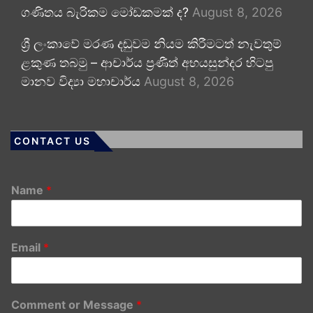
ගණිතය බැරිකම මෝඩකමක් ද?
August 8, 2026
ශ්‍රී ලංකාවේ මරණ දඬුවම නියම කිරීමටත් නැවතුම්
ළකුණ තබමු – ආචාර්ය ප්‍රණීත් අභයසුන්දර හිටපු
මානව විද්‍යා මහාචාර්ය
August 8, 2026
CONTACT US
Name
*
Email
*
Comment or Message
*