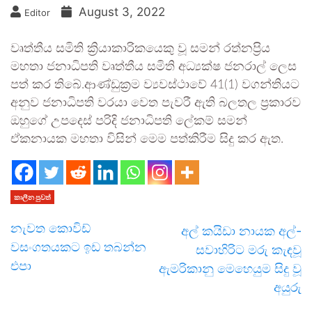
August 3, 2022
Editor
වෘත්තීය සමිති ක්‍රියාකාරිකයෙකු වූ සමන් රත්නප්‍රිය
මහතා ජනාධිපති වෘත්තීය සමිති අධ්‍යක්ෂ ජනරාල් ලෙස
පත් කර තිබේ.ආණ්ඩුක්‍රම ව්‍යවස්ථාවේ 41(1) වගන්තියට
අනුව ජනාධිපති වරයා වෙත පැවරී ඇති බලතල ප්‍රකාරව
ඔහුගේ උපදෙස් පරිදි ජනාධිපති ලේකම් සමන්
ඒකනායක මහතා විසින් මෙම පත්කිරීම සිදු කර ඇත.
කාලීන පුවත්
නැවත කොවිඩ්
අල් කයිඩා නායක අල්-
වසංගතයකට ඉඩ තබන්න
සවාහිරිට මරු කැඳවූ
එපා
ඇමරිකානු මෙහෙයුම සිදු වූ
අයුරු