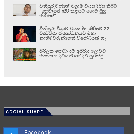
විනිසුරුවන්ගේ විශ්‍රාම වයස දීර්ඝ කිරීම
“දොවාගත් කිරි කළයට ගොම මුසු
කිරීමක්”
විනිසුරු විශ්‍රාම වයස දිගු කිරීමේ 22
ව්‍යවස්ථා සංශෝධනයට මහා
නාහිමිවරුන්ගෙන් විරෝධයක් නෑ
සිරිලක සොබා දම් අසිරිය ලොවට
කියාපාන දිවියන් ගේ දිවි සුරකිමු
SOCIAL SHARE
Facebook