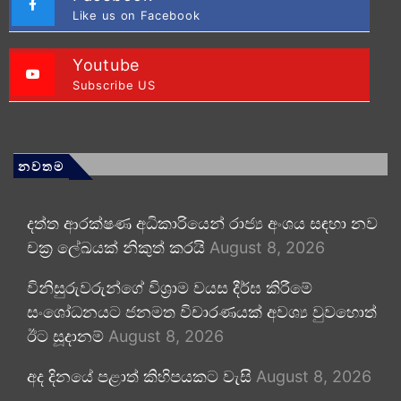
Like us on Facebook
Youtube
Subscribe US
නවතම
දත්ත ආරක්ෂණ අධිකාරියෙන් රාජ්‍ය අංශය සඳහා නව
චක්‍ර ලේඛයක් නිකුත් කරයි
August 8, 2026
විනිසුරුවරුන්ගේ විශ්‍රාම වයස දීර්ඝ කිරීමේ
සංශෝධනයට ජනමත විචාරණයක් අවශ්‍ය වුවහොත්
ඊට සූදානම්
August 8, 2026
අද දිනයේ පළාත් කිහිපයකට වැසි
August 8, 2026