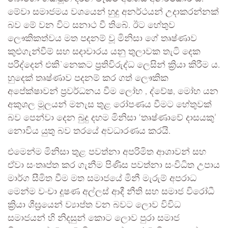
මේවා සමාජමය වශයෙන් හුදු අනර්ථයන් උදාකරන්නක්
බව මේ වන විට සනාථ වී තිබේ. ඊට හේතුව
ලෞකිකත්වය මත පදනම් වූ මිනිසා ගේ තෘෂ්ණාව
කුළුගැන්වීම් සහ සදාචාරය යනු තුලාවක තැටි දෙක
පරිද්දෙන් එකි`නෙකට ප්‍රතිවිරුද්ධ ලෙසින් ක්‍රියා කිරීම ය.
හුදෙක් තෘෂ්ණාව පදනම් කර ගත් ලෞකික
අපේක්ෂාවන් ප්‍රවර්ධනය වීම ලෝභ , ද්වේෂ, මෝහ යන
අකුශල මූලයන් මනැස තුළ රෝපණය වීමට හේතුවක්
බව පෙන්වා දෙන බුදු දහම මිනිසා ‘තෘෂ්ණාවේ දාසයකු’
නොවිය යුතු බව තරයේ අවධාරණය කරයි.
එමෙන්ම මිනිසා තුළ පවත්නා අපරිමිත ආශාවන් සහ
ඒවා සංතෘප්ත කර ගැනීම පිණිස පවත්නා සංවිධිත උපාය
මාර්ග සීමිත වීම මත සමාජයේ මිනී මැරුම් අපරාධ
මෙන්ම වංචා දූෂණ අල්ලස් ආදී නීති සහ සමාජ විරෝධී
ක්‍රියා ශීඝ්‍රයෙන් ව්‍යාප්ත වන බවට ලොව විවිධ
සමාජයන් හි නිදසුන් කොට ලොව පුරා සමාජ