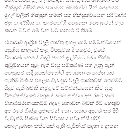
නොවිධිමත් මූල්‍ය උත්පාදන යාන්ත්‍රණය බොහෝ විට
භික්ෂූන් විසින් මෙහෙයවන බවත් ඒවායින් ඉපැයෙන
මුදල් වලින් භික්ෂූන් තමන් සතු භික්ෂුත්වයෙන් පරිබාහිර
බහු භාණ්ඩික හා කාමභෝගී අවශ්‍යතා වෙනුවෙන් වැය
කරන බවත් මේ වන විට සනාථ වී තිබේ.
විහාරාම ආශ්‍රිත විදුලි ගාස්තු ඉහළ යාම සම්බන්ධයෙන්
පසුගිය කාලයේ කළ විමසුමක දී තහවුරු වූයේ
විහාරස්ථානයේ විදුලි පහන් දැල්වීමට වඩා භික්ෂු
කුටුම්භයන් තුළ ඇති වායු සමීකරණ සහ උනු පැන්
පහසුකම් ආදී සුඛෝපභෝගී අවශ්‍යතා සංතෘප්ත කර
ගැනීම පිණිස එලෙස වැඩිපුර විදුලි ගාස්තුවක් ගෙවීමට
සිදුව ඇති බවකි.නමුදු මේ සම්බන්ධයෙන් කිව යුතු
විශේෂත්වයක් වනුයේ මෙම තත්වය අප රටේ සෑම
විහාරස්ථානයකටම අදාල නොවන බවකි.ඊට හේතුව
අප රටේ භික්ෂු ප්‍රජාවෙන් කොටසකට අදටත් තම දිවි
වැවැත්ම පිණිස වන සිව්පසය පවා නිසි පරිදි
නොලැබෙන තත්වයක් ඇති බැවිනි.ඒ සඳහා ද නූතන