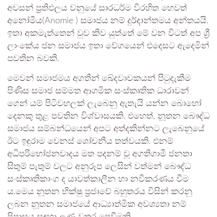
අවසන් ප්‍රතිඵලය වනුයේ සාරධර්ම විරහිත හෙවත්
අනෝමීය(Anomie ) සමාජය නම් දුර්දාන්තමය අන්තයයි.
ඉතා අකමැත්තෙන් වුව කිව යුත්තේ මේ වන විටත් අප ශ්‍රී
ලාංකේය ජන සමාජය ඉතා වේගයෙන් එදෙසට ඇදෙමින්
පවතින බවකි.
මෙවන් සමාජමය අගතීන් ඛේදවාචකයන් පිටුදැකීම
පිණිස සමාජ සම්මත ආගමික සංස්කෘතික ධාරාවන්
ගෙන් යම් පිටිවහලක් ලැබෙනු ඇතැයි යන්න බොහෝ
දෙනකු තුළ පවතින විශ්වාසයකි. එහෙත්, නූතන බෞද්ධ
සමාජය සම්බන්ධයෙන් අපට අත්දකින්නට ලැබෙනුයේ
ඊට ඉඳුරාම වෙනස් ශෝචනීය තත්වයකි. එනම්
අධිපරිභෝජනවාදය මත පදනම් වූ අගතිගාමී ජනතා
සිතුම් පැතුම් වලට අනුරූප ලෙසින් වත්මන් බෞද්ධ
සංස්කෘතිකාංග ද යාවත්කාලීන හා නවීකරණය වීම
ය.මෙය නූතන භික්ෂු ප්‍රජාවේ බහුතරය විසින් කරනු
ලබන නූතන සමාජයේ ආධ්‍යාත්මික අවශ්‍යතා නම්