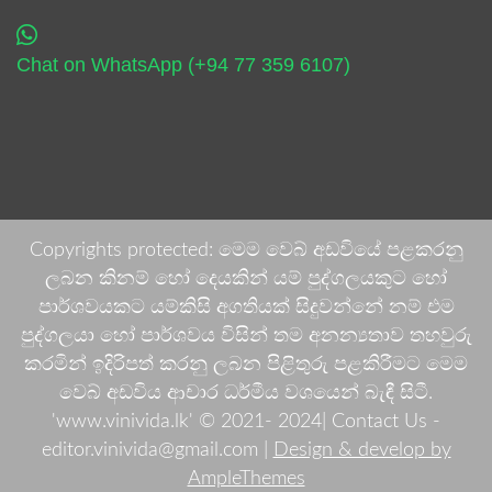
Chat on WhatsApp (+94 77 359 6107)
Copyrights protected: මෙම වෙබ් අඩවියේ පළකරනු
ලබන කිනම් හෝ දෙයකින් යම් පුද්ගලයකුට හෝ
පාර්ශවයකට යම්කිසි අගතියක් සිදුවන්නේ නම් එම
පුද්ගලයා හෝ පාර්ශවය විසින් තම අනන්‍යතාව තහවුරු
කරමින් ඉදිරිපත් කරනු ලබන පිළිතුරු පළකිරීමට මෙම
වෙබ් අඩවිය ආචාර ධර්මීය වශයෙන් බැඳී සිටී.
'www.vinivida.lk' © 2021- 2024| Contact Us -
editor.vinivida@gmail.com |
Design & develop by
AmpleThemes