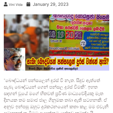
January 29, 2023
Vini Vida
“බෞද්ධයන් පන්සලෙන් දුරස් වී නැත. සිදුව ඇත්තේ
සැබෑ බෞද්ධයන් ගෙන් පන්සල දුරස් වීමකි”. ඉහත
සඳහන් වූයේ මගේ හිතවත් ප්‍රවීණ මාධ්‍යවේදියකු මෑත
දිනයක තම සමාජ ජාල ගිනුමක තබා ඇති සටහනකි. ඒ
අනුව ඉන්පසු ඔහුට දුරකථනයෙන් කතා කළ මම එවැනි