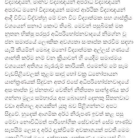
විද්‍යාඥයන්, මානව විද්‍යාඥයන් අපරාධ විද්‍යාඥයන්
අපරාධ මනෝ විද්‍යාඥයන් සමාජ ආර්ථික විද්‍යාඥයන්
ආදී විවිධ විද්වත්හු මේ වන විට විද්‍යාත්මක සහ ශාස්ත්‍රීය
වශයෙන් සනාථ කොට තිබේ. මෙවන් පසුබිමක් මත
නූතන භික්ෂු පරපුර අධිපරිභෝජනවාදයේ නිමග්න වූ
ජන සමාජයේ ලෞකික අවශ්‍යතා සංතෘප්ත කරවීම සඳහා
යැයි කියමින් මෙබඳු මනෝ විද්‍යාත්මක අල්ලස් ගණයේ
ශාන්ති කර්ම නම් වන ක්‍රියාවන් හි යෙදීම සමාජමය
වශයෙන් අතිශය බැරෑරුම් කාරියකි. එමෙන්ම මේ සෑම
වැඩපිළිවෙලක් තුළම සෘජු හෝ වක්‍ර ධනෝපායන
යාන්ත්‍රණයක් සිදුවන අතර එසේ අධිපරිභෝජනවාදයේ
අසංතෘප්ත වූ ජනතාව වෙතින් නිතිපතා සාන්ද්‍රණය කර
ගන්නා මූල්‍ය සම්භාරය අප බොහෝ දෙනකු සිතනවාට
වඩා අතිශාල අගයකින් යුතු බව පිළිගන්නට අපට
සිදුවේ. හුදෙක් ආගමික අර්ථ නිරූපණ ඉවත් කළ පසු
මේවා නොවිධිමත් පාරිභෝගික සේවාවන් සේම භාණ්ඩ
සැපයීම් ලෙස ද අර්ථ දැක්වීමේ අවකාශයක් පවතී.මෙම