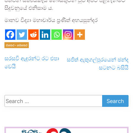
පත්වන සත්‍යයකැයි නොසතුටින් වුව අපට පිළිගැනීමට
සිදුවනුයේ එනිසාම ය.
මානව විද්‍යා මහාචාර්ය ප්‍රණීත් අභයසුන්දර
එතෙර - මෙතෙර
සරසවි ඇදුරන්ට රට එපා
සජිත් ඇතුගල්පුරයෙන් ඡන්ද
වෙයි
සටනට බසියි