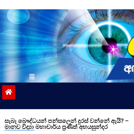
Skip
to
content
vinivida.lk
සැබෑ බෞද්ධයන් පන්සලෙන් දුරස් වන්නේ ඇයි? –
මානව විද්‍යා මහාචාර්ය ප්‍රණීත් අභයසුන්දර