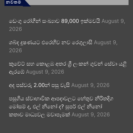
නවතම
ඩෙංගු රෝගීන් සංඛ්‍යාව 89,000 ඉක්මවයි
August 9,
2026
ශබ්ද දූෂණයට එරෙහිව නව රෙගුලාසි
August 9,
2026
කුවේට් සහ කොළඹ අතර ශ්‍රී ලංකන් ගුවන් සේවා යළි
ඇරඹේ
August 9, 2026
අද පස්වරු 2.00න් පසු වැසි
August 9, 2026
පසුගිය ස්වාභාවික ආපදාවලට හේතුව නිරිතදිග
මෝසම් ද, එල් නිනෝ ද? සුපර් එල් නිනෝ
කතාව මාධ්‍යවල මවාපෑමක්
August 9, 2026