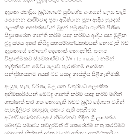
පිපාසය සඳහා ලුණු වතුර පෙවීමකි.
නූතන ජනප්‍රිය බුද්ධාගමේ සුවිශේෂ අංගයන් ලෙස කැපී
පෙනෙන ආශිර්වාද පූජා අධිෂ්ඨාන පූජා ආදිය හුදෙක්
ලෞකික අපේක්ෂාවන් මුදුන් පමුණුවා ගැනීම පිණිස
සිදුකෙරෙන ශාන්ති කර්ම යාතු කර්මය ආදිය සහ මූලික
බුදු සමය අතර කිසිදු සහසම්බන්ධතාවයක් නොමැති බව
නූතනයේ බොහෝ දෙනෙක් නොදනිති. සමාජ
විද්‍යාත්මකව ස්වේතාභිචාර (White magic ) නමින්
හැඳින්වෙන මේවා ලොව පැරණිතම ආගමික
සන්දර්භයනට අයත් බව පොදු ශාස්ත්‍රීය පිළිගැනීමකි.
ආයුෂ, සැප, වර්ණ, බල යන චතුර්විධ ලෞකික
අභිමතාර්ථයන් මෙබඳු ශාන්ති කර්ම යාතු කර්ම මගින්
ශාක්ෂාත් කර ගත නොහැකි බවට බුද්ධ දේශනා මගින්
පැහැදිලිවම තහවුරු කොට ඇති පසුබිමක
අධිපරිභෝජනවාදයේ නිමග්නව හිඳින ශ්‍රී ලාංකේය
බෞද්ධ සමාජය තවදුරටත් ඒ කෙරෙහිම නතු කරවීමට
බොහෝ භික්ෂූන් දරන වෑයම අතිශය අනර්ථකාරී ය.