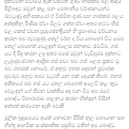
දක්වමින් ඒවායේ ඇති විස්මිත ගුණ, හාස්කම් බල ආදිය
පිළිබඳව ඔවුන් කළ මන මෝහනීය වර්ණනයන්ට
රැවටුණු අහිංසකයෝ ඒ විස්මිත ගුණ සහ හාස්කම් බලය
අත්දකිනු පිණිස ඒවා මිලට ගත්හ.ඒවා අතර තට්ට හිස්
වල කෙස් වඩන,පුරුෂේන්ද්‍රියන් හි ප්‍රමාණය වර්ධනය
කරන බව පැවසුණු තෙල් වර්ග ද විය.බොහෝ විට මෙම
තෙල් බෙහෙත් වෙළඳුන් එලෙස ජනතාව රැවටීම, ගස්
යට දී සිදු කරන ලද අතර එසේ ඔවුන් වැඩිපුරම දක්නට
ලැබුණු ස්ථාන ආශ්‍රිත ගස් පවා ‘පච ගස්’ ලෙස ප්‍රකට වූ
බව රහසක් නොවේ. ඒ අනුව ඉහත සඳහන් ප්‍රචාරක
පුවරුව අනුව අපට වැටහී යන එක් දෙයක් තිබේ. එනම්
අතීතයේ පච ගස් යට තෙල් බෙහෙත් අලෙවි කළ කූට
වෙළඳුන් ගේ ජීවන වෘත්තිය අද වන විට අප රටේ
බෞද්ධ විහාරාරාම පාලනය කරන භික්ෂුන් විසින්
අත්පත් කරගෙන ඇති බවකි.
මූලික බුදුසමයට අයත් නොවන පිරිත් නූල මහායාන සහ
හින්දු ආගමික සංස්කෘතික පසුබිම මතින් අප බෞද්ධ