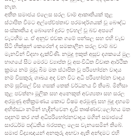
නැත.
අතීත සමාජය එලෙස සරල චාම් ආකෘතියක් තුළ
ස්ථාපිත වීමට අල්පේච්ඡතාව පරමාදර්ශයක් වූ බෞද්ධ
සංස්කෘතිය ද බොහෝ දුරට ඉවහල් වූ බව අපගේ
වැටහීම ය. ඒ අනුව එවක ගමේ පන්සල සහ එහි වැඩ
සිටි භික්ෂුන් කෙරෙන් ද සමකාලීන සරල චාම් බව
මැනවින් විදහා දැක්විණි. නමුදු ඉකුත් අසූව දශකයේ මුල
භාගයේ සිට මෙරට ව්‍යාප්ත වූ අසංවිධිත විවෘත ආර්ථික
ක්‍රමය නම් මුඩු බිම මත ස්ථාපිත වූ පරිභෝජන වාදය
නම් විසකුරු ශාඛය අද වන විට අධි පරිභෝජන වාදය
නම් සුවිසල් විස ගසක් තෙක් වර්ධනය වී තිබේ. මිනිසා
තුළ පවත්නා මූලික සහ අනෙකුත් අවශ්‍යතා සහ සරල
අරමුණු අතික්‍රමණය කොට විෂම අරමුණු සහ බුදු දහමේ
අභිජ්ඣා නමින් හැඳින්වෙන දැඩි තෘෂ්ණාව;ලෝභය මත
පදනම් කර ගත් අධිපරිභෝජනවාදය මගින් සමාජයේ
සාරධර්ම පද්ධතිය බරපතල ලෙස වැනසෙමින් තිබේ.
සමාජ විද්‍යාඥයන් අනතුරු අඟවා ඇති අන්දමට එහි