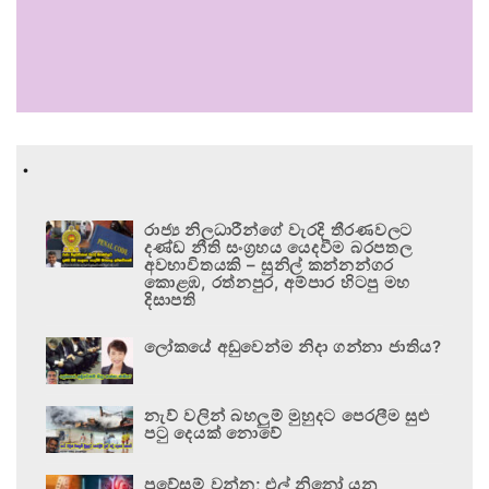
.
රාජ්‍ය නිලධාරීන්ගේ වැරදි තීරණවලට
දණ්ඩ නීති සංග්‍රහය යෙදවීම බරපතල
අවභාවිතයකි – සුනිල් කන්නන්ගර
කොළඹ, රත්නපුර, අම්පාර හිටපු මහ
දිසාපති
ලෝකයේ අඩුවෙන්ම නිදා ගන්නා ජාතිය?
නැව් වලින් බහලුම් මුහුදට පෙරලීම සුළු
පටු දෙයක් නොවේ
ප්‍රවේසම් වන්න; එල් නිනෝ යනු