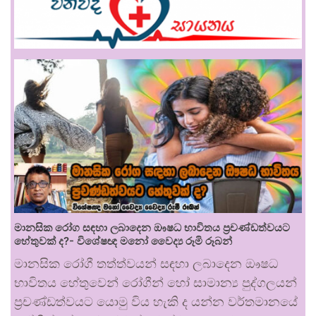
මානසික රෝග සඳහා ලබාදෙන ඖෂධ භාවිතය ප්‍රචණ්ඩත්වයට
හේතුවක් ද?- විශේෂඥ මනෝ වෛද්‍ය රූමි රූබන්
මානසික රෝගී තත්ත්වයන් සඳහා ලබාදෙන ඖෂධ
භාවිතය හේතුවෙන් රෝගීන් හෝ සාමාන්‍ය පුද්ගලයන්
ප්‍රචණ්ඩත්වයට යොමු විය හැකි ද යන්න වර්තමානයේ