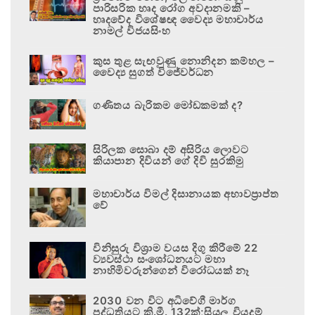
පාරිසරික හෘද රෝග අවදානමකි –
හෘදවේද විශේෂඥ වෛද්‍ය මහාචාර්ය
නාමල් විජයසිංහ
කුස තුළ සැඟවුණු නොනිදන කම්හල –
වෛද්‍ය සුගත් විජේවර්ධන
ගණිතය බැරිකම මෝඩකමක් ද?
සිරිලක සොබා දම් අසිරිය ලොවට
කියාපාන දිවියන් ගේ දිවි සුරකිමු
මහාචාර්ය විමල් දිසානායක අභාවප්‍රාප්ත
වේ
විනිසුරු විශ්‍රාම වයස දිගු කිරීමේ 22
ව්‍යවස්ථා සංශෝධනයට මහා
නාහිමිවරුන්ගෙන් විරෝධයක් නෑ
2030 වන විට අධිවේගී මාර්ග
පද්ධතියට කි.මී. 132ක්;සියලු වියදම්