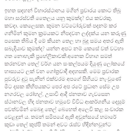
ඉහත සඳහන් විහාරස්ථානය මගින් ප්‍රචාරය කොට තිබූ
මහා සරස්වතී තෛලය යනු කුමක්ද? එය කවරකු,
කවදා, කෙලෙසක, කුමන වට්ටෝරුවක් පදනම් කර
ගනිමින් කුමන ක්‍රමයකට නිපදවන ලද්දක්ය යන කරුණු
පසෙක තිබිය දී මේ කියන තෙල හා බුදු සමය අතර ඇති
සබැදියාව කුමක්ද? යන්න අපට නම් කෙසේ වත් වටහා
ගත නොහැකි ප්‍රහේලිකාවකි.අනෙක විභාග සමත්
කරනවන තෙල් වර්ග යන සංකල්පයම දියුණු ලෝකයේ
හාස්‍යයට ලක් වන ගෝත්‍රවාදී අදහසකි. මෙම ප්‍රචාරක
පුවරුව දුටු සැනින් එක්වරම අපගේ සිහියට නැංවුණේ
මීට දසක කිහිපයකට පෙර අප රටේ ප්‍රධාන සේම උප
නගරවල රෝහල්, උසාවි ආදී ජනතාව ගැවසෙන
ස්ථානවල හිඳ ජනතාව හමුවේ විවිධ ආකර්ශනීය දෙසුම්
පවත්වමින් මෙබඳු තෙල් බෙහෙත් අලෙවි කළ සංචාරක
වෙළඳුන් ය. තමන් සමීපයේ ඇති අවුන්සයේ හමාරේ
කුඩා තෙල් කුප්පි තමන් අවට රැස්ව හිඳින්නවුන්ට