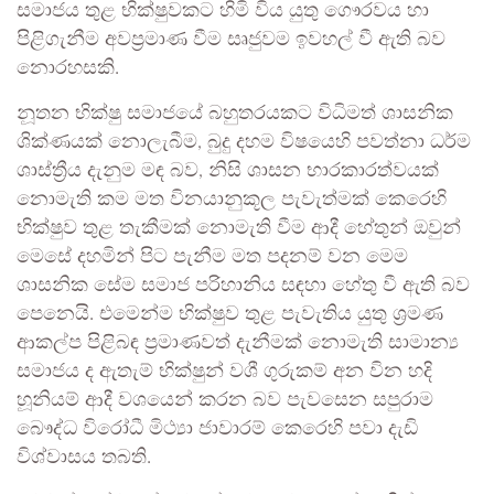
සමාජය තුළ භික්ෂුවකට හිමි විය යුතු ගෞරවය හා
පිළිගැනීම අවප්‍රමාණ වීම සෘජුවම ඉවහල් වී ඇති බව
නොරහසකි.
නූතන භික්ෂු සමාජයේ බහුතරයකට විධිමත් ශාසනික
ශික්ණයක් නොලැබීම, බුදු දහම විෂයෙහි පවත්නා ධර්ම
ශාස්ත්‍රීය දැනුම මඳ බව, නිසි ශාසන භාරකාරත්වයක්
නොමැති කම මත විනයානුකූල පැවැත්මක් කෙරෙහි
භික්ෂුව තුළ තැකීමක් නොමැති වීම ආදී හේතුන් ඔවුන්
මෙසේ දහමින් පිට පැනීම මත පදනම් වන මෙම
ශාසනික සේම සමාජ පරිහානිය සඳහා හේතු වී ඇති බව
පෙනෙයි. එමෙන්ම භික්ෂුව තුළ පැවැතිය යුතු ශ්‍රමණ
ආකල්ප පිළිබඳ ප්‍රමාණවත් දැනීමක් නොමැති සාමාන්‍ය
සමාජය ද ඇතැම් භික්ෂුන් වශී ගුරුකම් අන වින හදි
හූනියම් ආදී වශයෙන් කරන බව පැවසෙන සපුරාම
බෞද්ධ විරෝධී මිථ්‍යා ජාවාරම් කෙරෙහි පවා දැඩි
විශ්වාසය තබති.