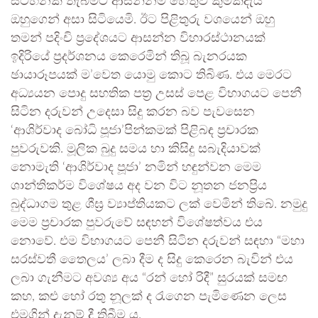
සටහනක් තැබීමට ආසන්නම හේතුව කුමක්දැයි
ඔහුගෙන් අසා සිටියෙමි. ඊට පිළිතුරු වශයෙන් ඔහු
තමන් පදිංචි ප්‍රදේශයට ආසන්න විහාරස්ථානයක්
ඉදිරියේ ප්‍රදර්ශනය කෙරෙමින් තිබූ බැනරයක
ඡායාරූපයක් ම’වෙත යොමු කොට තිබිණ. එය මෙරට
අධ්‍යයන පොදු සහතික පත්‍ර උසස් පෙළ විභාගයට පෙනී
සිටින දරුවන් උදෙසා සිදු කරන බව පැවසෙන
‘ආශිර්වාද බෝධි පූජා’පින්කමක් පිළිබඳ ප්‍රචාරක
පුවරුවකි. මූලික බුදු සමය හා කිසිදු සබැදියාවක්
නොමැති ‘ආශිර්වාද පූජා’ නමින් හඳුන්වන මෙම
ශාන්තිකර්ම විශේෂය අද වන විට නූතන ජනප්‍රිය
බුද්ධාගම තුළ ශීඝ්‍ර ව්‍යාප්තියකට ලක් වෙමින් තිබේ. නමුදු
මෙම ප්‍රචාරක පුවරුවේ සඳහන් විශේෂත්වය එය
නොවේ. එම විභාගයට පෙනී සිටින දරුවන් සඳහා “මහා
සරස්වතී තෛලය’ ලබා දීම ද සිදු කෙරෙන බැවින් එය
ලබා ගැනීමට අවශ්‍ය අය “රන් හෝ රිදී” සුරයක් සමඟ
කහ, කළු හෝ රතු නූලක් ද රැගෙන පැමිණෙන ලෙස
එමගින් දැනුම් දී තිබීම ය.