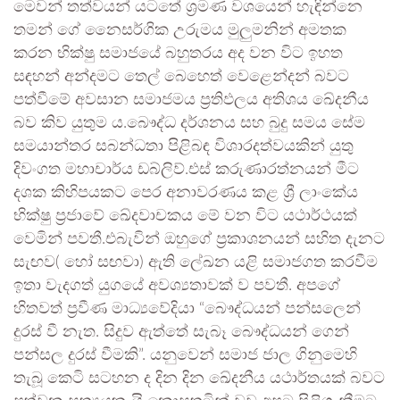
මෙවන් තත්වයන් යටතේ ශ්‍රමණ වශයෙන් හැඳින්නෙ
තමන් ගේ නෛසර්ගික උරුමය මුලුමනින් අමතක
කරන භික්ෂු සමාජයේ බහුතරය අද වන විට ඉහත
සඳහන් අන්දමට තෙල් බෙහෙත් වෙළෙන්දන් බවට
පත්වීමේ අවසාන සමාජමය ප්‍රතිඵලය අතිශය ඛේදනීය
බව කිව යුතුම ය.බෞද්ධ දර්ශනය සහ බුදු සමය සේම
සමයාන්තර සබන්ධතා පිළිබඳ විශාරදත්වයකින් යුතු
දිවංගත මහාචාර්ය ඩබ්ලිව්.එස් කරුණාරත්නයන් මීට
දශක කිහිපයකට පෙර අනාවරණය කළ ශ්‍රී ලාංකේය
භික්ෂු ප්‍රජාවේ ඛේදවාචකය මේ වන විට යථාර්ථයක්
වෙමින් පවතී.එබැවින් ඔහුගේ ප්‍රකාශනයන් සහිත දැනට
සැඟව( හෝ සඟවා) ඇති ලේඛන යළි සමාජගත කරවීම
ඉතා වැදගත් යුගයේ අවශ්‍යතාවක් ව පවතී. අපගේ
හිතවත් ප්‍රවීණ මාධ්‍යවේදියා “බෞද්ධයන් පන්සලෙන්
දුරස් වී නැත. සිදුව ඇත්තේ සැබෑ බෞද්ධයන් ගෙන්
පන්සල දුරස් වීමකි”. යනුවෙන් සමාජ ජාල ගිනුමෙහි
තැබූ කෙටි සටහන ද දින දින ඛේදනීය යථාර්තයක් බවට