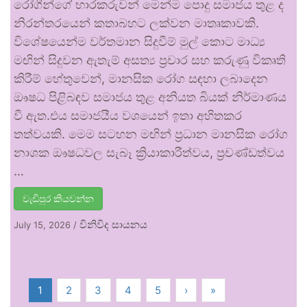
රෝගීන්ගේ භාරකරුවන් මෙන්ම පොදු සමාජය තුළ ද
නිරන්තරයෙන් කතාබහට ලක්වන මාතෘකාවකි.
විශේෂයෙන්ම වර්තමාන සිදුවීම් මුල් කොට මාධ්‍ය
මඟින් සිදුවන ඇතැම් අසත්‍ය ප්‍රචාර සහ කරුණු විකෘති
කිරීම් හේතුවෙන්, මානසික රෝග සඳහා ලබාදෙන
ඖෂධ පිළිබඳව සමාජය තුළ අනියත බියක් නිර්මාණය
වී ඇත.එය සමාජයීය වශයෙන් ඉතා අහිතකර
තත්වයකි. මෙම සටහන මඟින් ප්‍රධාන මානසික රෝග
නාශක ඖෂධවල සැබෑ ක්‍රියාකාරීත්වය, ප්‍රචණ්ඩත්වය
…
වැඩිපුර කියවන්න
විනිවිද සායනය
July 15, 2026
/
1
2
3
4
5
›
»