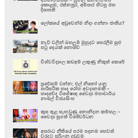
කොළඹ, රත්නපුර, අම්පාර හිටපු මහ
දිසාපති
ලෝකයේ අඩුවෙන්ම නිදා ගන්නා ජාතිය?
නැව් වලින් බහලුම් මුහුදට පෙරලීම සුළු
පටු දෙයක් නොවේ
විශ්වවිද්‍යාල කඩඉම් ලකුණු නිකුත් කෙරේ
ප්‍රවේසම් වන්න; එල් නිනෝ යනු
පාරිසරික හෘද රෝග අවදානමකි –
හෘදවේද විශේෂඥ වෛද්‍ය මහාචාර්ය
නාමල් විජයසිංහ
කුස තුළ සැඟවුණු නොනිදන කම්හල –
වෛද්‍ය සුගත් විජේවර්ධන
අපරාධ නීතියේ පරම පදනම හෙවත්
වරදට සරිලන දඬුවම