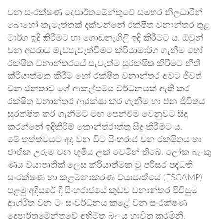
වන සංරක්ෂණ දෙපාර්තමේන්තුවේ සමහර නිලධාරීන්
බොහෝ කැමැත්තක් දක්වන්නේ රක්ෂිත වනාන්තර තුළ
මාර්ග ඉදි කිරීමට හා ගොඩනැගිලි ඉදි කිරීමට ය. ඔවුන්
වන අපරාධ මැඩපැවැත්වීමට ක්රියාමාර්ග ගැනීම හෝ
රක්ෂිත වනාන්තරයේ පැවැත්ම සුරක්ෂිත කිරීමට නීති
ක්රියාත්මක කිරීම හෝ රක්ෂිත වනාන්තර අවට ජීවත්
වන ජනතාව ගේ ආකල්පමය වර්ධනයක් ඇති කර
රක්ෂිත වනාන්තර ආරක්ෂා කර ගැනීම හා ජන ජීවිතය
සුරක්ෂිත කර ගැනීමට මඟ පෙන්වීම වෙනුවට සිදු
කරන්නේ ඉදිකිරීම් කොන්ත්රාත්තු සිදු කිරීමට ය.
මේ තත්ත්වයට අද වන විට සිංහරාජ වන රක්ෂිතය හා
ජාතික උරුම වන භූමිය ලක් වෙමින් තිබේ. ලෝක බැංකු
ණය ව්යාපෘතික් ලෙස ක්රියාත්මක වූ පරිසර පද්ධති
සංරක්ෂණ හා කළමනාකරණ ව්යාපෘතියේ (ESCAMP)
පළමු අදියරේ දී සිංහරාජයේ කුඩව වනාන්තර පිවිසුම
ආශ්රිත වන මං සංවර්ධනය කළේ වන සංරක්ෂණ
දෙපාර්තමේන්තුවේ අභිමත බලය භාවිත කරමිනි.