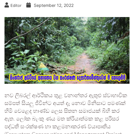
September 12, 2022
Editor
නව ලිබරල් ආර්ථිකය තුළ වනාන්තර ඇතුළු ස්වාභාවික
සම්පත් සියලු ජීවීන්ට අයත් දෑ නොව මිනිසාට පමණක්
හිමි වෙළෙද භාණ්ඩ ලෙස සිතන සමාජයක් බිහි කර
ඇත. ලෝක බැංකු ණය මත ක්රියාත්මක කළ පරිසර
පද්ධති සංරක්ෂණ හා කළමනාකරණ ව්යාපෘතිය