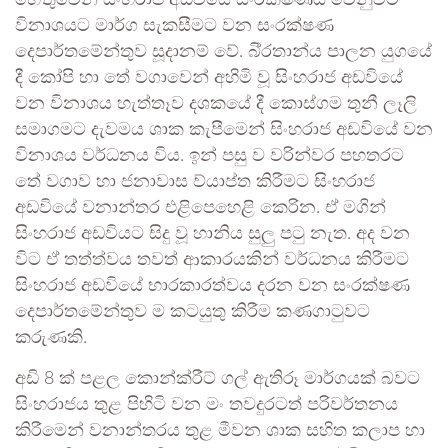
හේතුවෙන් සිංහරාජ අඩවියේ සංරක්ෂණය වෙනුවට
විනාශයට මාර්ග සැකසීමට වන සංරක්ෂණ
දෙපාර්තමේන්තුව සූදානම් වේ. බි්රතාන්ය පාලන යුගයේ
දී කෝපි හා තේ වගාවෙන් අහිමි වූ සිංහරාජ අඩවියේ
වන විනාශය හැත්තෑව දශකයේ දී කොස්ගම තුනී ලෑලි
සමාගමට දැවමය ශාක කැපීමෙන් සිංහරාජ අඩවියේ වන
විනාශය වර්ධනය විය. ඉන් පසු ව වරින්වර පහතරට
තේ වගාව හා ජනාවාස ව්යාප්ත කිරීමට සිංහරාජ
අඩවියේ වනාන්තර එළිපෙහෙළි කෙරින. ඒ මගින්
සිංහරාජ අඩවියට සිදු වූ හානිය සුලු පටු නැත. අද වන
විට ඒ තත්ත්වය තවත් ආකාරයකින් වර්ධනය කිරීමට
සිංහරාජ අඩවියේ භාරකාරත්වය දරන වන සංරක්ෂණ
දෙපාර්තමේන්තුව ම කටයුතු කිරීම කණගාටුවට
කරුණකි.
අඩි 8 ක් පළල කොන්ක්රීට් ගල් ඇතිරූ මාර්ගයක් බවට
සිංහරාජය තුළ පිහිටි වන මං තවදුරටත් පරිවර්තනය
කිරීමෙන් වනාන්තරය තුළ මීවන ශාක සහිත කලාප හා