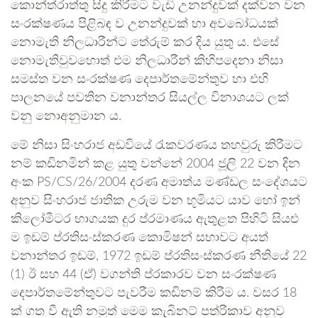
කොන්ත්රාත්තු සිදු කිරීමට වැඩි උනන්දුවක් දක්වන වන
සංරක්ෂණය පිළිබඳ ව උනන්දුවක් හා අවබෝධයක්
නොමැති නිලධාරීන්ට තේරුම් කර දිය යුතු ය. එසේ
නොමැතිවුවහොත් එම නිලධාරීන් කිහිපදෙනා නිසා
සමස්ත වන සංරක්ෂණ දෙපාර්තමේන්තුව හා එහි
පාලනයේ පවතින වනාන්තර සියල්ල විනාශයට ලක්
වනු නොඅනුමාන ය.
මේ නිසා සිංහරාජ අඩවියේ රැකවරණය තහවුරු කිරීමට
නම් කඩිනමින් කළ යුතු වන්නේ 2004 ජූලි 22 වන දින
අංක PS/CS/26/2004 දරණ අමාත්ය මණ්ඩල සංදේශයට
අනුව සිංහරාජ ජාතික උරුම වන භූමියට යාව හෝ ඉන්
කිලෝමීටර භාගයක දුර ප්රමාණය ඇතුළත පිහිටි සියළු
ම ඉඩම් ප්රතිසංස්කරණ කොමිෂන් සභාවට අයත්
වනාන්තර ඉඩම්, 1972 ඉඩම් ප්රතිසංස්කරණ නීතියේ 22
(1) ඊ සහ 44 (ඒ) වගන්ති ප්රකාරව වන සංරක්ෂණ
දෙපාර්තමේන්තුවට පැවරීම කඩිනම් කිරීම ය. වසර 18
ක් ගත වී ඇති නමුත් මෙම කැබිනට් පත්රිකාව අනුව