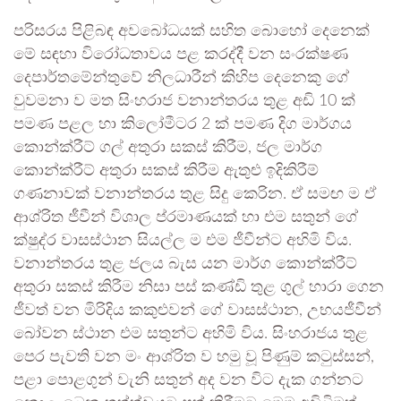
පරිසරය පිළිබඳ අවබෝධයක් සහිත බොහෝ දෙනෙක්
මේ සඳහා විරෝධතාවය පළ කරද්දී වන සංරක්ෂණ
දෙපාර්තමේන්තුවේ නිලධාරීන් කිහිප දෙනෙකු ගේ
වුවමනා ව මත සිංහරාජ වනාන්තරය තුළ අඩි 10 ක්
පමණ පළල හා කිලෝමීටර 2 ක් පමණ දිග මාර්ගය
කොන්ක්රීට් ගල් අතුරා සකස් කිරීම, ජල මාර්ග
කොන්ක්රීට් අතුරා සකස් කිරීම ඇතුළු ඉදිකිරීම්
ගණනාවක් වනාන්තරය තුළ සිදු කෙරින. ඒ සමඟ ම ඒ
ආශ්රිත ජීවීන් විශාල ප්රමාණයක් හා එම සතුන් ගේ
ක්ෂුද්ර වාසස්ථාන සියල්ල ම එම ජීවීන්ට අහිමි විය.
වනාන්තරය තුළ ජලය බැස යන මාර්ග කොන්ක්රීට්
අතුරා සකස් කිරීම නිසා පස් කණ්ඩි තුළ ගුල් හාරා ගෙන
ජීවත් වන මිරිදිය කකුළුවන් ගේ වාසස්ථාන, උභයජීවීන්
බෝවන ස්ථාන එම සතුන්ට අහිමි විය. සිංහරාජය තුළ
පෙර පැවති වන මං ආශ්රිත ව හමු වූ පිණුම් කටුස්සන්,
පළා පොළගුන් වැනි සතුන් අද වන විට දැක ගන්නට