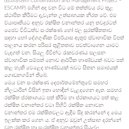
(Ecosystem Conservation and Management Project –
ESCAMP) මගින් අද වන විට මේ තත්ත්වය රට තුළ
ස්ථාපිත කිරීමට දැවැන්ත උත්සාහයක නිරත වේ. එම
ව්යාපෘතියට අනුව රක්ෂිත වනාන්තර යනු තවදුරටත්
ජෛව විවිධත්ව සංරක්ෂණ හෝ ජල සුරක්ෂිතතාව
සඳහා හෝ දේශගුණික විපර්යාස ඇතුළු ස්වාභාවික විපත්
පාලනය කරන පරිසර තුළිතතාව පවත්වාගෙන යාමට
වැදගත් වන, සියලු ජීවීන්ට රැකවරණය සලසන
ස්වාභාවික සම්පත් නොව ආර්ථික භාණ්ඩයක් බවට පත්
කළ හැකි වෙළෙද භාණ්ඩයක් බවට සිතන සමාජයක්
ගොඩනගමින් තිබේ.
මෙය වන සංරක්ෂණ දෙපාර්තමේන්තුවේ සමහර
නිලධාරීන් විසින් ඉතා හොඳින් වැළදගෙන ඇත. සමහර
රක්ෂිත ප්රකාශයට පත් කිරීම හා ප්රකාශයට පත් කළ
රක්ෂිත වනාන්තර වටා පිහිටි රක්ෂිත නොවන
වනාන්තර එම රක්ෂිතවලට ඈදීම සිදු කරන්නේ ද මෙය
ඉලක්ක කර ගෙන ය. ඒ අනුව ඔවුන් උත්සාහ දරන්නේ
වන රක්ෂිත හා සංරක්ෂිත වනාන්තර සියල්ල