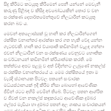
සිදු කිරීමට කටයුතු කිරීමෙන් පෙනී යන්නේ මෙවැනි
කරුණු පිළිබඳ ව කිසිදු අවබෝධයකින් තොර ව වන
සංරක්ෂණ දෙපාර්තමේන්තුවේ නිලධාරීන් කටයුතු
කරන බව ය.
මෙවන් අතලොස්සක් වූ හානි කර නිලධාරීන්ගෙන්
රක්ෂිත වනාන්තර ආරක්ෂා කර ගත හැකි වේද යන්න
ගැටළුවකි. හානි කර ව්යාපෘති කඩිනමින් වැළඳ ගන්නා
එවන් නිලධාරීන් වන සංරක්ෂණය වෙනුවට භෞතික
සංවර්ධනයන් කඩිනමින් ක්රියාත්මක කරති. මේ
තත්ත්වය අපට පළමු ව අත් විදින්නට ලැබුණේ නකල්ස්
සංරක්ෂිත වනාන්තරයේ ය. මෙම රක්ෂිතයේ ඉතා ම
වැරදි ස්ථානයක පිටවල පතනේ සංචාරක
මධ්යස්ථානයක් ඉදි කිරීම නිසා බොහෝ ආවේණික
ජීවීන් රටට අහිමි වෙමින් තිබේ. පිටවල පතන ආශ්රිත
ව ජීවත් වන නකල්ස් කඳුකරයට ආවේණික දුම්බර
ගල්පර මැඩියා හා දුම්බර පතන් අල ශාකය සංචාරකයන්