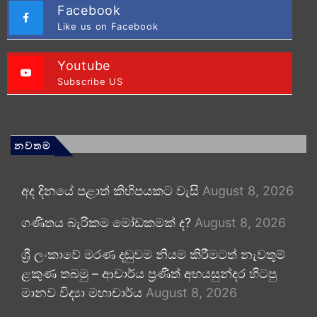
Facebook
Like us on Facebook
Youtube
Subscribe US
නවතම
අද දිනයේ පළාත් කිහිපයකට වැසි
August 8, 2026
ගණිතය බැරිකම මෝඩකමක් ද?
August 8, 2026
ශ්‍රී ලංකාවේ මරණ දඬුවම නියම කිරීමටත් නැවතුම්
ළකුණ තබමු – ආචාර්ය ප්‍රණීත් අභයසුන්දර හිටපු
මානව විද්‍යා මහාචාර්ය
August 8, 2026