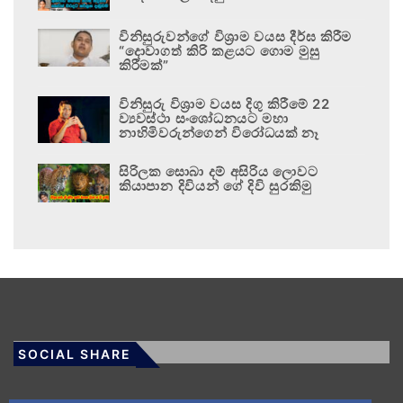
විනිසුරුවන්ගේ විශ්‍රාම වයස දීර්ඝ කිරීම
“දොවාගත් කිරි කළයට ගොම මුසු
කිරීමක්”
විනිසුරු විශ්‍රාම වයස දිගු කිරීමේ 22
ව්‍යවස්ථා සංශෝධනයට මහා
නාහිමිවරුන්ගෙන් විරෝධයක් නෑ
සිරිලක සොබා දම් අසිරිය ලොවට
කියාපාන දිවියන් ගේ දිවි සුරකිමු
SOCIAL SHARE