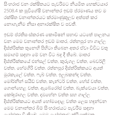
සිංහරාජ වන රක්ෂිතයට පැවරීමට නියමිත හෙක්ටයාර
2508.4 ක සුවිශේෂී වනාන්තර ඉඩම් ප්රමාණය තව ම
රක්ෂිත වනාන්තරයට ක්රමාණුකූලව අත්පත් කර
නොගැනීම නිසා අනාරක්ෂිත ව පවතී.
ඉඩම් ප්රතිසංස්කරණ කොමිෂන් සභාව යටතේ පාලනය
වන මෙම වනාන්තර ඉඩම් මාතර, රත්නපුර හා ගාල්ල
දිස්ත්රික්ක තුනෙහි පිහිටා තිබෙන අතර ඒවා විවිධ වතු
සමාගම් සඳහා මේ වන විට බදු දී තිබේ. මාතර
දිස්ත්රීක්කයේ එන්සල් වත්ත, කුරුගල වත්ත, බෙවර්ලි
වත්ත, හේමගිරි වත්ත. රත්නපුර දිස්ත්රික්කයට අයත්
මුරකැලේ වත්ත, ෆැබ් වත්ත, ඉලුබකන්ද වත්ත,
මෝර්නින් සයිඩ් වත්ත, කැන්ටර් වත්ත, හේස් වත්ත,
ගොන්හෙළ වත්ත, ඇබේරෝස් වත්ත, බැක්වෙයා වත්ත,
කෝදුරාගල වත්ත, දඹහේන වත්ත සහ ගාල්ල
දිස්ත්රික්කයට අයත් හෝමදොළ වත්ත ලෙස හඳුන්වන
මෙම වනාන්තර බිම් සිංහරාජයට පැවරීම සඳහා