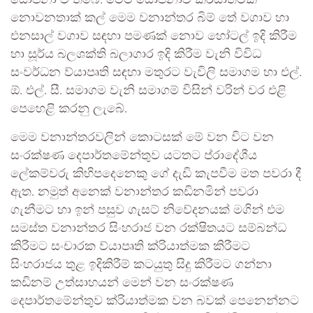
යෝජනා වී තිබේ. මෙම යෝජනාව ක්රියාත්මක
නොවනතාක් කල් මෙම වනාන්තර බිම් තේ වගාව හා
එනසාල් වගාව සඳහා පමණක් නොව හෝටල් ඉදි කිරීම
හා සූර්ය බලශක්ති බලාගාර ඉදි කිරීම වැනි විවිධ
සංවර්ධන ව්යාපෘති සඳහා මතුරට වැවිලි සමාගම හා එල්.
ඕ. එල්. සී. සමාගම වැනි සමාගම් විසින් වරින් වර එළි
පෙහෙළි කරනු ලැබේ.
මෙම වනාන්තරවලින් කොටසක් මේ වන විට වන
සංරක්ෂණ දෙපාර්තමේන්තුව යටතට ප්රාදේශීය
ලේකම්වරු කිහිපදෙනෙකු ගේ දැඩි කැපවීම මත පවරා දී
ඇත. නමුත් අනෙක් වනාන්තර කඩිනමින් පවරා
ගැනීමට හා ඉන් පසුව ගැසට් නිවේදනයක් මගින් එම
සමස්ත වනාන්තර සිංහරාජ වන රක්ෂිතයට සම්බන්ධ
කිරීමට සංචාරක ව්යාපෘති ක්රියාත්මක කිරීමට
සිංහරාජය තුළ ඉදිකිරීම් කටයුතු සිදු කිරීමට ගන්නා
කඩිනම් උත්සාහයන් මෙන් වන සංරක්ෂණ
දෙපාර්තමේන්තුව ක්රියාත්මක වන බවක් පෙනෙන්නට