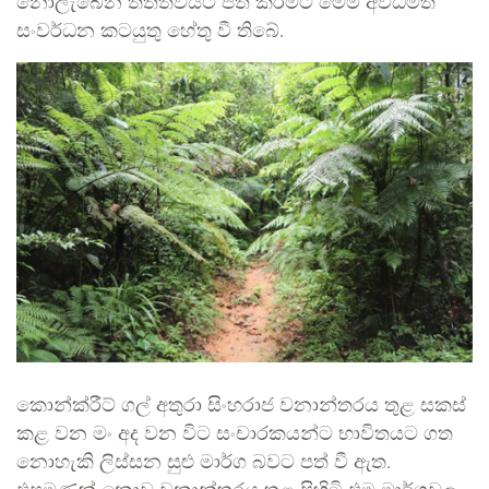
නොලැබෙන තත්ත්වයට පත් කිරීමට මෙම අවිධිමත්
සංවර්ධන කටයුතු හේතු වී තිබේ.
කොන්ක්රීට් ගල් අතුරා සිංහරාජ වනාන්තරය තුළ සකස්
කළ වන මං අද වන විට සංචාරකයන්ට භාවිතයට ගත
නොහැකි ලිස්සන සුළු මාර්ග බවට පත් වී ඇත.