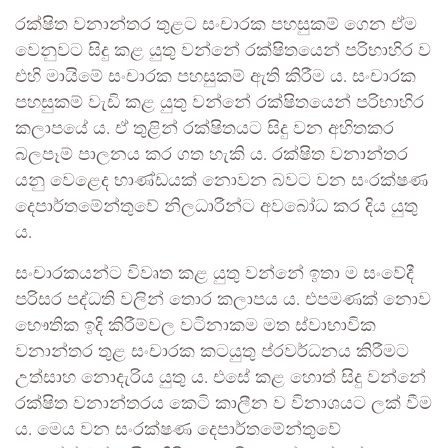
රක්ෂිත වනාන්තර තුළට සංචාරක පහසුකම් ගෙන ඒම
වෙනුවට සිදු කළ යුතු වන්නේ රක්ෂිතයෙන් පරිභාහිර ව
එහි මායිමේ සංචාරක පහසුකම් ඇති කිරීම ය. සංචාරක
පහසුකම් වැඩි කළ යුතු වන්නේ රක්ෂිතයෙන් පරිභාහිර
කලාපයේ ය. ඒ තුළින් රක්ෂිතයට සිදු වන අහිතකර
බලපෑම් පාලනය කර ගත හැකි ය. රක්ෂිත වනාන්තර
යනු වෙළෙද භාණ්ඩයක් නොවන බවට වන සංරක්ෂණ
දෙපාර්තමේන්තුවේ නිලධාරීන්ට අවබෝධ කර දිය යුතු
ය.
සංචාරකයන්ට විවෘත කළ යුතු වන්නේ ඉතා ම සංවේදී
පරිසර පද්ධති වලින් තොර කලාපය ය. එපමණක් නොව
භෞතික ඉදි කිරීම්වල වටිනාකම මත ස්වාභාවික
වනාන්තර තුළ සංචාරක කටයුතු ප්රවර්ධනය කිරීමට
උත්සාහ නොදැරිය යුතු ය. එසේ කළ හොත් සිදු වන්නේ
රක්ෂිත වනාන්තරය කෙටි කාලීන ව විනාශයට ලක් වීම
ය. මෙය වන සංරක්ෂණ දෙපාර්තමේන්තුවේ