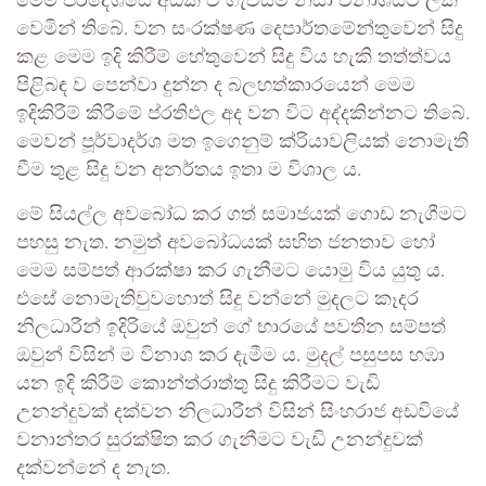
මෙම ප්රදේශයේ අධික ව ගැවසීම නිසා විනාශයට ලක්
වෙමින් තිබේ. වන සංරක්ෂණ දෙපාර්තමේන්තුවෙන් සිදු
කළ මෙම ඉදි කිරීම් හේතුවෙන් සිදු විය හැකි තත්ත්වය
පිළිබඳ ව පෙන්වා දුන්න ද බලහත්කාරයෙන් මෙම
ඉදිකිරීම් කිරීමේ ප්රතිඵල අද වන විට අද්දකින්නට තිබේ.
මෙවන් පූර්වාදර්ශ මත ඉගෙනුම් ක්රියාවලියක් නොමැති
වීම තුළ සිදු වන අනර්තය ඉතා ම විශාල ය.
මේ සියල්ල අවබෝධ කර ගත් සමාජයක් ගොඩ නැගීමට
පහසු නැත. නමුත් අවබෝධයක් සහිත ජනතාව හෝ
මෙම සම්පත් ආරක්ෂා කර ගැනීමට යොමු විය යුතු ය.
එසේ නොමැතිවුවහොත් සිදු වන්නේ මුදලට කෑදර
නිලධාරීන් ඉදිරියේ ඔවුන් ගේ භාරයේ පවතින සම්පත්
ඔවුන් විසින් ම විනාශ කර දැමීම ය. මුදල් පසුපස හඹා
යන ඉදි කිරීම් කොන්ත්රාත්තු සිදු කිරීමට වැඩි
උනන්දුවක් දක්වන නිලධාරීන් විසින් සිංහරාජ අඩවියේ
වනාන්තර සුරක්ෂිත කර ගැනීමට වැඩි උනන්දුවක්
දක්වන්නේ ද නැත.