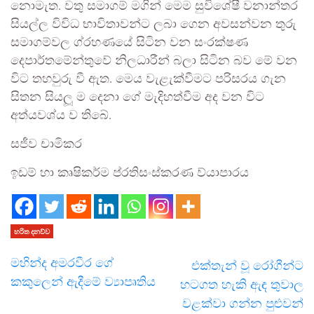
නොමැත. වතු සමාගම් මගින් මෙම සුවිශේෂී වනාන්තර
සියල්ල විවිධ භාවිතාවන්ට ලබා ගෙන අවසන්වන තුරු
සමාගම්වල ග්රහණයේ සිටින වන සංරක්ෂණ
දෙපාර්තමේන්තුවේ නිලධාරීන් බලා සිටින බව මේ වන
විට තහවුරු වී ඇත. මෙය වැළැක්වීමට පරිසරය ගැන
සිතන සියලූ ම දෙනා ගේ මැදිහත්වීම අද වන විට
අත්යවශ්ය ව තිබේ.
සජීව චාමිකර
ඉඩම් හා කෘෂිකර්ම ප්රතිසංස්කරණ ව්යාපාරය
හරිත දනව්ව
මහින්ද අමරවීර ගේ
එක්තැන් වූ රෝගීන්ට
කකුලෙන් ඇදීමේ ව්‍යාපෘතිය
හටගත හැකි ඇඳ තුවාල
වළක්වා ගන්න පුළුවන්