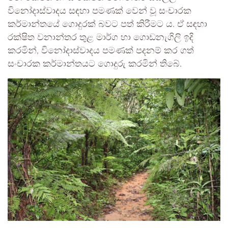
විනෝදාස්වාදය සඳහා පමණක් වෙන් වූ සංචාරක
කර්මාන්තයේ ගොදුරක් බවට පත් කිරීමට ය. ඒ සඳහා
රක්ෂිත වනාන්තර තුළ මාර්ග හා ගොඩනැගිලි ඉදි
කරමින්, විනෝදාස්වාදය පමණක් පදනම් කර ගත්
සංචාරක කර්මාන්තයට ගොදුරු කරමින් තිබේ.