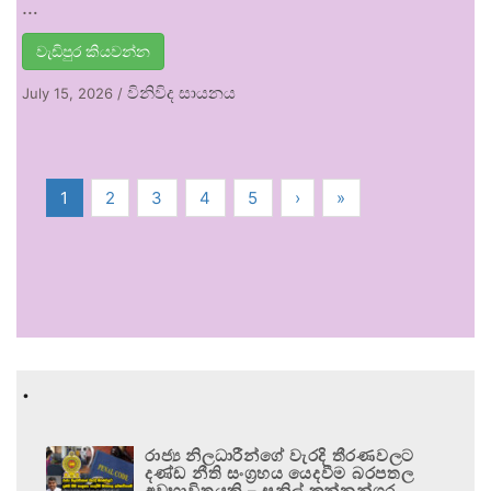
…
වැඩිපුර කියවන්න
විනිවිද සායනය
July 15, 2026
/
1
2
3
4
5
›
»
.
රාජ්‍ය නිලධාරීන්ගේ වැරදි තීරණවලට
දණ්ඩ නීති සංග්‍රහය යෙදවීම බරපතල
අවභාවිතයකි – සුනිල් කන්නන්ගර