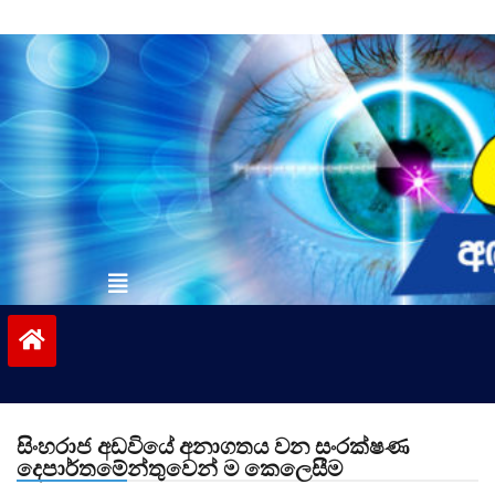
Skip
to
content
vinivida.lk
සිංහරාජ අඩවියේ අනාගතය වන සංරක්ෂණ
දෙපාර්තමේන්තුවෙන් ම කෙලෙසීම