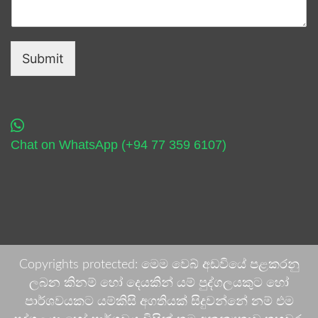
Submit
Chat on WhatsApp (+94 77 359 6107)
Copyrights protected: මෙම වෙබ් අඩවියේ පළකරනු
ලබන කිනම් හෝ දෙයකින් යම් පුද්ගලයකුට හෝ
පාර්ශවයකට යම්කිසි අගතියක් සිදුවන්නේ නම් එම