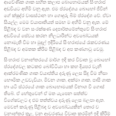
ආවේණික ශාක සහිත කලාප බොහොමයක් සිංහරාජ
අඩවියට අහිමි වනු ඇත. එම ප්රදේශය බොහෝ ජීවීන්
ගේ ක්ෂුද්ර වාසස්ථාන හා ගොදුරු බිම් ප්රදේශ වේ. ඒවා
සියල්ල මෙම ව්යාපෘතියත් සමඟ ම අහිමි වනු ඇත. මේ
පිළිබඳ ව වන සංරක්ෂණ දෙපාර්තමේන්තුවේ සිංහරාජ
අඩවියේ සේවය කරන නිලධාරීන්ට අවබෝධයක්
නොමැති වීම හා මුදල් ඉදිරියේ සිංහරාජයේ රැකවරණය
පිළිබඳ ව අමතක කිරීම පිළිබඳ ව අප කණගාටු වෙමු.
සිංහරාජ වනාන්තරයේ මාර්ග ඉදි කර විවෘත වූ බොහෝ
ප්රදේශවල කටකළු බෝවිටියා හා කහ දියපර වැනි
ආක්රමණික ශාක ව්යාප්තිය දරුණු ලෙස සිදු වීම නිසා
භෞමික උඩවැඩියා, මීවන ශාක, අක්මා ශාක, පාසි ශාක
හා යටි ස්ථරයේ ශාක බොහොමයක් විනාශ වී ගොස්
තිබේ. ඒ හේතුවෙන් ඒ මත යැපෙන සත්ත්ව
විශේෂවලට ද එම තත්ත්වය දරුණු ලෙස බලපා ඇත.
මෙවන් කරුණු පිළිබඳ ව අවබෝධයකින් තොර ව
වනාන්තර තුළ, වන ආවරණය විවෘත කරමින් ඉදි කිරීම්