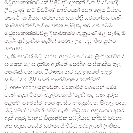
මධුපානෝත්සවයක් පිළිබඳව දහතුන් වන සියවසේදී
ලියැවුණු ‛කව් සිළුමිණ‛ කෘතියෙන් මනා ලෙස විස්තර
කෙරේ. සංගීතය, මධුපානය සහ ස්ත්‍රී සම්භෝගය වැනි
කාමභෝගිත්වයේ සංකේත අරමුණු කර ගත් මෙම
මධුපානෝත්සවවල දී භාවිතයට ගැනුණේ මල් පැණි, මී
පැණි ආදී ප්‍රණීත දෙයින් පෙරන ලද ‛මධු‛ මිස සුරාව
නොවේ.
පැණි හෙවත් මධු යන්න අනුරාගයේ සහ ලිංගිකත්වයේ
සංකේත ලෙස දක්වා ඇත්තේ පෙරදිග සංස්කෘතිය තුළ
පමණක් නොවේ. විවාහක නව යුවළකගේ පළමු
සංචාරය ඉංග්‍රීසියෙන් හඳුන්වනුයේ ‛හනිමුන්‛
(Honeymoon) යනුවෙනි. වචනාර්ථ වශයෙන් මෙම
වදන් දෙක විමසා බැලුවහොත් ‛පැණි සඳ‛ යන අරුත
පළවේ. එමෙන්ම මෙම අවස්ථාව හඳුන්වන සිංහල වදන
‛මධුසමය‛ වීමෙන් මෙම පැණි, මධු සහ අනුරාගය අතර
ඇති අපූරු මානව විද්‍යාත්මක සබැඳියාව කදිමට වටහා
ගත හැක. එසේම සමාජයේ විවිධ පුද්ගලයන් ලිංගිකව