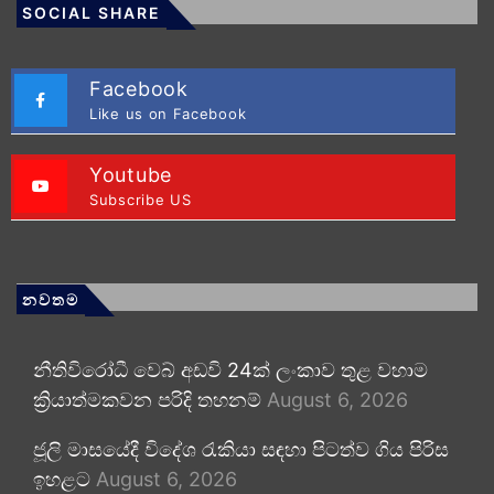
SOCIAL SHARE
Facebook
Like us on Facebook
Youtube
Subscribe US
නවතම
නීතිවිරෝධී වෙබ් අඩවි 24ක් ලංකාව තුළ වහාම
ක්‍රියාත්මකවන පරිදි තහනම්
August 6, 2026
ජූලි මාසයේදී විදේශ රැකියා සඳහා පිටත්ව ගිය පිරිස
ඉහළට
August 6, 2026