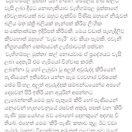
‘වැහිගම්පල මුත්තා’ යන නමිනි. මෙලෙස නිසි කලට
වැසි ලබා දීමට නොහැකියාව වැහිගම්පල මුත්තාගේ
දුර්වලතාවයක් බව ඔහුට දැක්වීම පිණිස ඔහුගේ නිරුවත්
බලිය මත ස්ත්‍රී බලියක් තැන්පත් කිරීම ලිංගික
සංකේතාත්මක ඉදිරිපත් කිරීමකි. මෙය වඩාත් පැහැදිලිව
කිවහොත් ඔහුගේ “වැඩ බැරි” බව කියා පෑමකි. එවැනි
නිග්‍රහයකින් කෝපයටත් ලැජ්ජාවටත් පත්වන
‘වැහිගම්පල මුත්තා’ කල් නොයවාම ඒ ප්‍රදේශයට වැසි
ලබා දෙතැයි එම ගැමියෝ විශ්වාස කරති.
ලබන්නා වූ හෝ ලැබුවා වූ අලුත් අවුරුද්ද කිරියෙන්
පැණියෙන් ඉතිරේවා යන්න සෑම ව්‍යවහාර වර්ෂයක්
සේම සිංහල අලුත් අවුරුද්දක් සම්බන්ධයෙන්ම අපගේ
දෙසවන් පිරී ඉතිරී යන අයුරින් අසන්නට
ලැබෙන්නකි.මෙම සුබ පැතුමේ කිරි හෝ පැණියෙන්
යනුවෙන් හැඟවෙනුයේ රසවත් අතුරු පසක් වන ‛කිරි-
පැණි‛ සුසංයෝගය බව බොහෝ දෙනකුගේ අදහස වී
තිබේ. එහෙත් මෙම ‛කිරි-පැණි‛ කතාව තුළ ඊට වඩා
ගැඹුරු මානව විද්‍යාත්මක අරුතක් පළවන බව මගේ