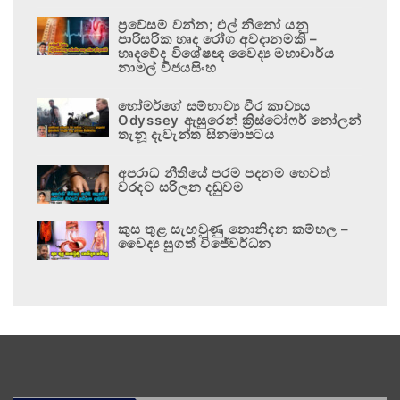
ප්‍රවේසම් වන්න; එල් නිනෝ යනු
පාරිසරික හෘද රෝග අවදානමකි –
හෘදවේද විශේෂඥ වෛද්‍ය මහාචාර්ය
නාමල් විජයසිංහ
හෝමර්ගේ සම්භාව්‍ය වීර කාව්‍යය
Odyssey ඇසුරෙන් ක්‍රිස්ටෝෆර් නෝලන්
තැනූ දැවැන්ත සිනමාපටය
අපරාධ නීතියේ පරම පදනම හෙවත්
වරදට සරිලන දඬුවම
කුස තුළ සැඟවුණු නොනිදන කම්හල –
වෛද්‍ය සුගත් විජේවර්ධන