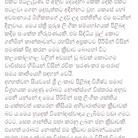
එකට පටලැවුණි. ඒ අනුව දෙදෙනා කෙකි දෙක එකට
පටලවා ගෙන දෙපැත්තට අදින්නට වූහ. කෙසේ හෝ
අවසානයේ මිහිකතගේ උදව් ලද පත්තිනිය එම සටනින්
දිනුවාය. මෙය ස්ත්‍රී පුරුෂ ලිංගික සම්භෝගයක් පිළිබඳ
කදිම සංකේත නිරූපණයකි. එම සිද්ධිය මුල් කොට
ගනිමින් කාන්තාවන්ට රහසින් අප්‍රකටව පිරිමින් විසින්
පමණක් සිදු කරන මෙම ක්‍රීඩාව බොහෝ විට
කලකෝලහාල වලින් අවසන් වූ බවක් කොටගම
වාචිස්සර හිමියන් විසින් රචිත ‘සරණංකර සංඝරාජ’
සමය කෘතියෙහි සඳහන් වෙයි.
දහහත්වන සියවසේ ශ්‍රී ලංකාව පිළිබඳ විශිෂ්ට සමාජ
විග්‍රහයක යෙදුණු රොබට් නොක්ස්ගේ විස්තරය අනුව
පෙනී යන්නේ ද මෙය පිරිමින් සතු ලිංගික ශක්තිය
සංකේතවත් කෙරෙන කිසියම් අභිචාරාත්මක ක්‍රීඩාවක්
බව ය.මෙය හුදෙක් විනෝදාස්වාදය ලැබිමට වඩා ගමට,
රටට, සෙත ශාන්තිය පතා කරනු ලබන ජන ක්‍රීඩාවකි.
එහෙත් රොබට් නොක්ස් එම ක්‍රීඩාව සම්බන්ධයෙන්