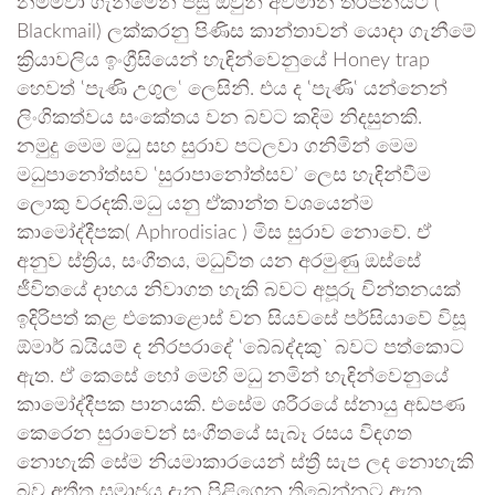
නම්මවා ගැනීමෙන් පසු ඔවුන් අවමාන තර්ජනයට (
Blackmail) ලක්කරනු පිණිස කාන්තාවන් යොදා ගැනීමේ
ක්‍රියාවලිය ඉංග්‍රීසියෙන් හැඳින්වෙනුයේ Honey trap
හෙවත් ‛පැණි උගුල‛ ලෙසිනි. එය ද ‛පැණි‛ යන්නෙන්
ලිංගිකත්වය සංකේතය වන බවට කදිම නිදසුනකි.
නමුදු මෙම මධු සහ සුරාව පටලවා ගනිමින් මෙම
මධුපානෝත්සව ‛සුරාපානෝත්සව’ ලෙස හැඳින්වීම
ලොකු වරදකි.මධු යනු ඒකාන්ත වශයෙන්ම
කාමෝද්දීපක( Aphrodisiac ) මිස සුරාව නොවේ. ඒ
අනුව ස්ත්‍රිය, සංගීතය, මධුවිත යන අරමුණු ඔස්සේ
ජීවිතයේ දාහය නිවාගත හැකි බවට අපූරු චින්තනයක්
ඉදිරිපත් කළ එකොළොස් වන සියවසේ පර්සියාවේ විසූ
ඕමාර් ඛයියම් ද නිරපරාදේ ‛බේබද්දකු` බවට පත්කොට
ඇත. ඒ කෙසේ හෝ මෙහි මධු නමින් හැඳින්වෙනුයේ
කාමෝද්දීපක පානයකි. එසේම ශරීරයේ ස්නායු අඩපණ
කෙරෙන සුරාවෙන් සංගීතයේ සැබෑ රසය විඳගත
නොහැකි සේම නියමාකාරයෙන් ස්ත්‍රී සැප ලද නොහැකි
බව අතීත සමාජය දැන පිළිගෙන තිබෙන්නට ඇත.