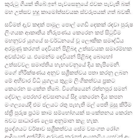
කුරුටු ගීයක් තිබේ.ඉන් පැවසෙනුයේ එවක පැවැති බක්
මහ උත්සව හුදු කාමෝත්සවයක ස්වරූපයක් ගත් බවකි.
සවිමත් දැව කඳක් පාමුල ‍පොල් ගෙඩි දෙකක් රඳවා පුරුෂ
ලිංගයක ආකෘතිය නිරූපණය කෙරෙන කප් සිටුවීම
මහනුවර යුගයේ සංවර්ධනයේ වූ ලෞකික සමෘද්ධිය
අරමුණු කරගත් දෙවියන් පිළිබඳ උත්සවයක සමාරම්භක
අවස්ථාව ය. එමෙන්ම දෙවියන් පිළිබඳ බොහෝ
උත්සවවල සමාප්තිය හැඟවෙනුයේ දිය කැපීමෙනි.
මගේ නිරීක්ෂණය අනුව සශ්‍රීකත්වය පතා කරනු ලබන
මේ අභිචාර විධි යුගලය තුළම ලිංගිකත්වය ප්‍රකට
කෙරෙන සංකේත තිබේ. විශේෂයෙන් රත්නපුර සමන්
දේවාල පෙරහර අවසානයේ සිදු කෙරෙන දිය කපන
මංගල්‍යයේදී එම ජලයට රතු පැහැති මල් පෙති මුසු කිරීම
ස්ත්‍රී පුරුෂ ප්‍රථම කාම සම්භෝගයක් සංකේතනය කෙරන
බවට සාධාරණ ලෙස අනුමාන කළ හැක.
ප්‍රදේශයට වර්ෂාව සශ්‍රීකත්වය සේම වසංගත රෝග
ආදියෙන් අත්මිදීම අරමුණු කරගත් අංකෙළිය හෙවත් අං