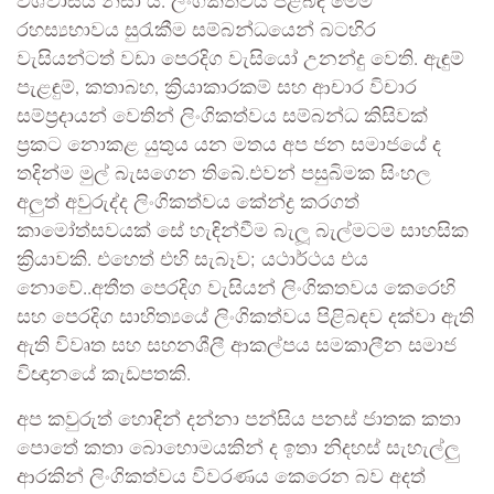
විශ්වාසය නිසා ය. ලිංගිකත්වය පිළිබඳ මෙම
රහස්‍යභාවය සුරැකීම සම්බන්ධයෙන් බටහිර
වැසියන්ටත් වඩා පෙරදිග වැසියෝ උනන්දු වෙති. ඇඳුම්
පැළඳුම්, කතාබහ, ක්‍රියාකාරකම් සහ ආචාර විචාර
සම්ප්‍රදායන් වෙතින් ලිංගිකත්වය සම්බන්ධ කිසිවක්
ප්‍රකට නොකළ යුතුය යන මතය අප ජන සමාජයේ ද
තදින්ම මුල් බැසගෙන තිබේ.එවන් පසුබිමක සිංහල
අලුත් අවුරුද්ද ලිංගිකත්වය කේන්ද්‍ර කරගත්
කාමෝත්සවයක් සේ හැඳින්වීම බැලූ බැල්මටම සාහසික
ක්‍රියාවකි. එහෙත් එහි සැබෑව; යථාර්ථය එය
නොවේ..අතීත පෙරදිග වැසියන් ලිංගිකතවය කෙරෙහි
සහ පෙරදිග සාහිත්‍යයේ ලිංගිකත්වය පිළිබඳව දක්වා ඇති
ඇති විවෘත සහ සහනශීලී ආකල්පය සමකාලීන සමාජ
විඥානයේ කැඩපතකි.
අප කවුරුත් හොඳින් දන්නා පන්සිය පනස් ජාතක කතා
‍පොතේ කතා බොහොමයකින් ද ඉතා නිදහස් සැහැල්ලු
ආරකින් ලිංගිකත්වය විවරණය කෙරෙන බව අදත්