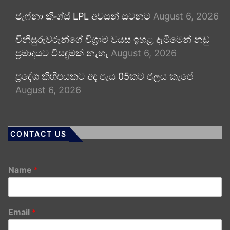
ජැෆ්නා කිංග්ස් LPL අවසන් සටනට
August 6, 2026
විනිසුරුවරුන්ගේ විශ්‍රාම වයස ඉහළ දැමීමෙන් නඩු
ප්‍රමාදයට විසඳුමක් නැහැ
August 6, 2026
ප්‍රදේශ කිහිපයකට අද පැය 05කට ජලය කැපේ
August 6, 2026
CONTACT US
Name
*
Email
*