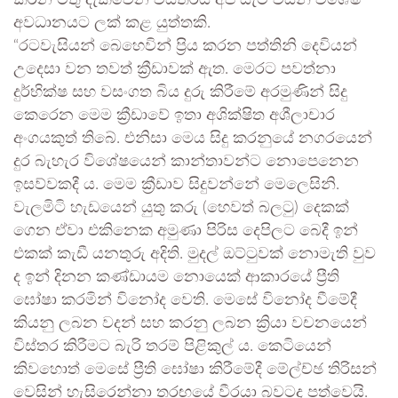
කරන මතු දැක්වෙන විස්තරය අප සැම විසින් විශේෂ
අවධානයට ලක් කළ යුත්තකි.
“රටවැසියන් බෙහෙවින් ප්‍රිය කරන පත්තිනි දෙවියන්
උදෙසා වන තවත් ක්‍රීඩාවක් ඇත. මෙරට පවත්නා
දුර්භික්ෂ සහ වසංගත බිය දුරු කිරීමේ අරමුණින් සිදු
කෙරෙන මෙම ක්‍රීඩාවේ ඉතා අශික්ෂිත අශීලාචාර
අංගයකුත් තිබේ. එනිසා මෙය සිදු කරනුයේ නගරයෙන්
දුර බැහැර විශේෂයෙන් කාන්තාවන්ට නොපෙනෙන
ඉසව්වකදී ය. මෙම ක්‍රීඩාව සිදුවන්නේ මෙලෙසිනි.
වැලමිටි හැඩයෙන් යුතු කරු (හෙවත් බලටු) දෙකක්
ගෙන ඒවා එකිනෙක අමුණා පිරිස දෙපිලට බෙදී ඉන්
එකක් කැඩී යනතුරු අදිති. මුදල් ඔට්ටුවක් නොමැති වුව
ද ඉන් දිනන කණ්ඩායම නොයෙක් ආකාරයේ ප්‍රීති
ඝෝෂා කරමින් විනෝද වෙති. මෙසේ විනෝද වීමේදී
කියනු ලබන වදන් සහ කරනු ලබන ක්‍රියා වචනයෙන්
විස්තර කිරීමට බැරි තරම් පිළිකුල් ය. කෙටියෙන්
කිවහොත් මෙසේ ප්‍රීති ඝෝෂා කිරීමේදී ම්‍ලේච්ඡ තිරිසන්
වෙසින් හැසිරෙන්නා තරඟයේ වීරයා බවටද පත්වෙයි.