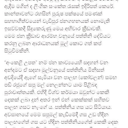
ඇදීම මගින් ද ලිංගික සංකේත රැසක් ඉදිරිපත් කෙරේ.
කාන්තාවන්ට රහසින් පුරුෂ පක්ෂයේ පමණක්
සහභාගීත්වයෙන් වැඩිපුර ජනගහනයක් නොමැති
ඉසව්වකදී සිදුකෙරුණු මෙය අභිචාර ක්‍රීඩාවකි.
මෙම ජන ක්‍රීඩාව ආරම්භ වනුයේ පත්තිනි දේවියට
කරනු ලබන ආරාධනයක් මුල් කොට ගත් කප්
සිටුවීමකිනි.
“අංකෙළි උපත” නම් ජන කාව්‍යයෙහි සඳහන් වන
අන්දමට ඒ සඳහා මුල්වනුයේ පත්තිනිය මිනිසත්
අවදියේදී ඇගේ සැමියා වන පාලඟ (කෝවලන්) සමඟ
පඬි රජුගේ සපු මල් නෙලන්නට යාම පිළිබඳ
පුරාවෘත්තයකි. එහිදී විශ්ව කර්මයා ඔවුන්ට කෙකි
දෙකක් ලබා දුන් අතර ඉන් එන් කෙක්කක් සහිතව
පාලඟ ගසට නැංගේ ය. පත්තිනිය ගස යට සිටියාය.
අවසානයේ මෙම සපුමල් කැඩීමේදී ගස උඩ හිඳින
පාලඟගේත් ගස යට හිඳින පත්තිනියගේත් කෙකි දෙක