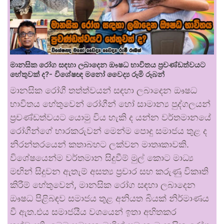
මානසික රෝග සඳහා ලබාදෙන ඖෂධ භාවිතය ප්‍රචණ්ඩත්වයට
හේතුවක් ද?- විශේෂඥ මනෝ වෛද්‍ය රූමි රූබන්
මානසික රෝගී තත්ත්වයන් සඳහා ලබාදෙන ඖෂධ
භාවිතය හේතුවෙන් රෝගීන් හෝ සාමාන්‍ය පුද්ගලයන්
ප්‍රචණ්ඩත්වයට යොමු විය හැකි ද යන්න වර්තමානයේ
රෝගීන්ගේ භාරකරුවන් මෙන්ම පොදු සමාජය තුළ ද
නිරන්තරයෙන් කතාබහට ලක්වන මාතෘකාවකි.
විශේෂයෙන්ම වර්තමාන සිදුවීම් මුල් කොට මාධ්‍ය
මඟින් සිදුවන ඇතැම් අසත්‍ය ප්‍රචාර සහ කරුණු විකෘති
කිරීම් හේතුවෙන්, මානසික රෝග සඳහා ලබාදෙන
ඖෂධ පිළිබඳව සමාජය තුළ අනියත බියක් නිර්මාණය
වී ඇත.එය සමාජයීය වශයෙන් ඉතා අහිතකර