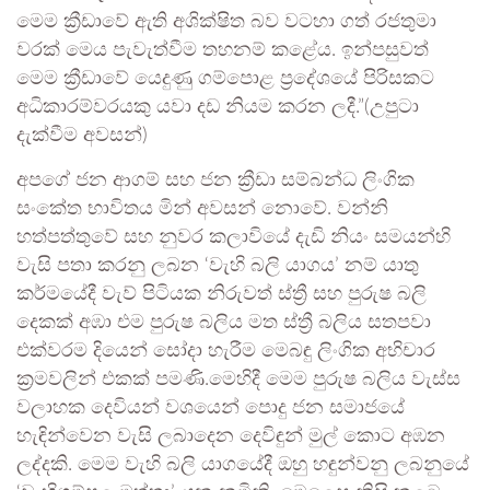
මෙම ක්‍රීඩාවේ ඇති අශික්ෂිත බව වටහා ගත් රජතුමා
වරක් මෙය පැවැත්වීම තහනම් කළේය. ඉන්පසුවත්
මෙම ක්‍රීඩාවේ යෙදුණු ගම්පොළ ප්‍රදේශයේ පිරිසකට
අධිකාරම්වරයකු යවා දඩ නියම කරන ලදී.”(උපුටා
දැක්වීම අවසන්)
අපගේ ජන ආගම් සහ ජන ක්‍රීඩා සම්බන්ධ ලිංගික
සංකේත භාවිතය මින් අවසන් නොවේ. වන්නි
හත්පත්තුවේ සහ නුවර කලාවියේ දැඩි නියං සමයන්හි
වැසි පතා කරනු ලබන ‘වැහි බලි යාගය’ නම් යාතු
කර්මයේදී වැව් පිටියක නිරුවත් ස්ත්‍රී සහ පුරුෂ බලි
දෙකක් අඹා එම පුරුෂ බලිය මත ස්ත්‍රී බලිය සතපවා
එක්වරම දියෙන් සෝදා හැරීම මෙබඳු ලිංගික අභිචාර
ක්‍රමවලින් එකක් පමණි.මෙහිදී මෙම පුරුෂ බලිය වැස්ස
වලාහක දෙවියන් වශයෙන් ‍පොදු ජන සමාජයේ
හැඳින්වෙන වැසි ලබාදෙන දෙවිඳුන් මුල් කොට අඹන
ලද්දකි. මෙම වැහි බලි යාගයේදී ඔහු හඳුන්වනු ලබනුයේ