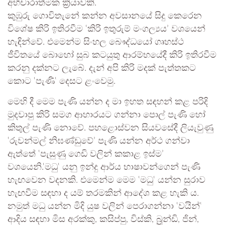
අභිචාරාත්මක ක්‍රියාවකි.
කුඹුරු ගොවිතැනේ කන්න අවසානයේ සිදු කෙරෙන
විශේෂ කිරි ඉතිරවීම ‛කිරි ඉතුරුම් මංගල්‍යය’ වශයෙන්
හැඳින්වේ. එමෙන්ම සිංහල බෞද්ධයෝ ගෘහස්ථ
ජීවිතයේ බොහෝ සුබ කටයුතු ආරම්භයේදී කිරි ඉතිරවීම
කරනු දක්නට ලැබේ. දැන් අපි කිරි මදක් පැත්තකට
කොට ‛පැණි‛ දෙසට ළංවෙමු.
මෙහි දී මෙම පැණි යන්න ද මා ඉහත සඳහන් කළ පරිදි
මුදවාපු කිරි සමග ආහාරයට ගන්නා පොල් පැණි හෝ
කිතුල් පැණි නොවේ. පහළොස්වන සියවසේදී ලියැවුණු
‛රුවන්මල් නිඝණ්ඩුවේ’ පැණි යන්න අර්ථ ගන්වා
ඇත්තේ ‛පැසුණු ගෙඩි වලින් කකාළ ඉස්ම’
වශයෙනි.‛මධු‛ යනු ඉන්දු ආර්ය භාෂාවන්ගෙන් පැණි
හැඟවෙන වදනකි. එමෙන්ම මෙම ‛මධු‛ යන්න සුරාව
හැඟවීම සඳහා ද යම් තරමකින් ආදේශ කළ හැකි ය.
නමුත් මධු යන්න මිදි යුෂ වලින් පෙරාගන්නා ‛වයින්‛
ආදිය සඳහා මිස අරක්කු, කසිප්පු, විස්කි, බ්‍රුන්ඩි, ජින්,