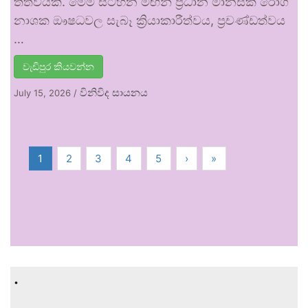
තත්වයකි. මෙම සටහන මඟින් ප්‍රධාන මානසික රෝග
නාශක ඖෂධවල සැබෑ ක්‍රියාකාරීත්වය, ප්‍රචණ්ඩත්වය
…
වැඩිපුර කියවන්න
විනිවිද සායනය
July 15, 2026
/
1
2
3
4
5
›
»
.