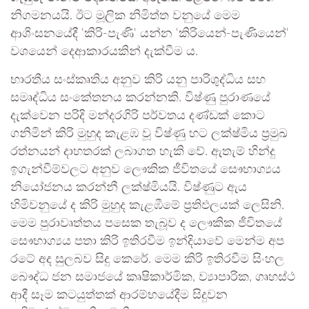
නිගමනයයි. ඊට මූලික නිමිත්ත වනුයේ මෙම
ආශිංසනයේදී ‛කිරි-පැණි‛ යන්න ‛කිරියෙන්-පැණියෙන්‛
වශයෙන් දෙආකාරයකින් දැක්වීම ය.
භාරතීය සංස්කෘතිය අනුව කිරි යනු පාරිශුද්ධිය සහ
සමෘද්ධිය සංකේතනය කරන්නකි. විෂ්ණු පුරාණයේ
දැක්වෙන පරිදි මන්දරගිරි පර්වතය දණ්ඩක් කොට
ගනිමින් කිරි මුහුද කැළඹ වූ විෂ්ණු හට ලක්ෂ්මිය ප්‍රමුඛ
රත්නයන් දාහතරක් ලබාගත හැකි වේ. ඇතැම් හින්දු
ඉගැන්වීම්වලට අනුව ලෞකික ජීවිතයේ සෞභාග්‍යය
නියෝජනය කරන්නී ලක්ෂ්මියයි. විෂ්ණුට ඇය
හිමිවනුයේ ද කිරි මුහුද කැළඹීමේ ප්‍රතිඵලයක් ලෙසිනි.
මෙම පුරාවෘත්තය පසෙක තැබූව ද ලෞකික ජීවිතයේ
සෞභාග්‍යය පතා කිරි ඉතිරවීම ඉන්දියාවේ මෙන්ම අප
රටේ අද සුලබව සිදු කෙරේ. මෙම කිරි ඉතිරවීම සිංහල
බෞද්ධ ජන සමාජයේ කෘෂිකාර්මික, ව්‍යාපාරික, ගෘහස්ථ
ආදී සෑම කටයුත්තක් ආරම්භයේදීම සිදුවන