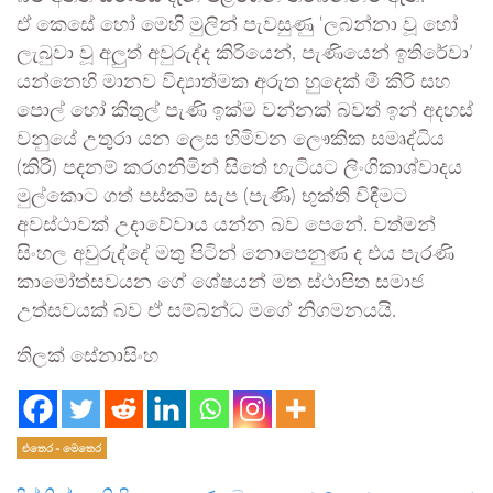
ඒ කෙසේ හෝ මෙහි මුලින් පැවසුණු ‛ලබන්නා වූ හෝ
ලැබුවා වූ අලුත් අවුරුද්ද කිරියෙන්, පැණියෙන් ඉතිරේවා’
යන්නෙහි මානව විද්‍යාත්මක අරුත හුදෙක් මී කිරි සහ
පොල් හෝ කිතුල් පැණි ඉක්ම වන්නක් බවත් ඉන් අදහස්
වනුයේ උතුරා යන ලෙස හිමිවන ලෞකික සමෘද්ධිය
(කිරි) පදනම් කරගනිමින් සිතේ හැටියට ලිංගිකාශ්වාදය
මුල්කොට ගත් පස්කම් සැප (පැණි) භුක්ති විඳීමට
අවස්ථාවක් උදාවේවාය යන්න බව පෙනේ. වත්මන්
සිංහල අවුරුද්දේ මතු පිටින් නොපෙනුණ ද එය පැරණි
කාමෝත්සවයන ගේ ශේෂයන් මත ස්ථාපිත සමාජ
උත්සවයක් බව ඒ සම්බන්ධ මගේ නිගමනයයි.
තිලක් සේනාසිංහ
එතෙර - මෙතෙර