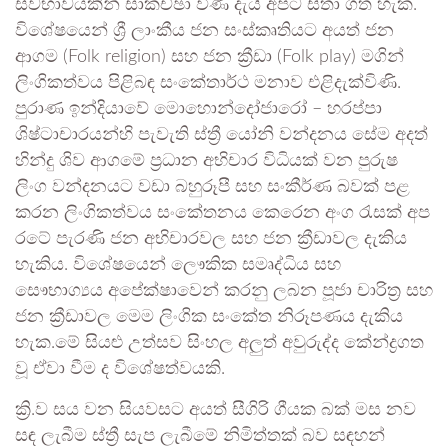
ස්වභාවයකින් සාකච්ඡා විණි දැයි අපට සිතා ගත හැක.
විශේෂයෙන් ශ්‍රී ලාංකීය ජන සංස්කෘතියට අයත් ජන
ආගම (Folk religion) සහ ජන ක්‍රීඩා (Folk play) මගින්
ලිංගිකත්වය පිළිබඳ සංකේතාර්ථ මනාව එළිදැක්විණි.
පුරාණ ඉන්දියාවේ මොහොන්දෝජාරෝ – හරප්පා
ශිෂ්ටාචාරයන්හි පැවැති ස්ත්‍රී යෝනි වන්දනය සේම අදත්
හින්දු ශිව ආගමේ ප්‍රධාන අභිචාර විධියක් වන පුරුෂ
ලිංග වන්දනයට වඩා බහුරූපී සහ සංකීර්ණ බවක් පළ
කරන ලිංගිකත්වය සංකේතනය කෙරෙන අංග රැසක් අප
රටේ පැරණි ජන අභිචාරවල සහ ජන ක්‍රීඩාවල දැකිය
හැකිය. විශේෂයෙන් ලෞකික සමෘද්ධිය සහ
සෞභාග්‍යය අපේක්ෂාවෙන් කරනු ලබන පූජා චාරිත්‍ර සහ
ජන ක්‍රීඩාවල මෙම ලිංගික සංකේත නිරූපණය දැකිය
හැක.මේ සියළු උත්සව සිංහල අලුත් අවුරුද්ද කේන්ද්‍රගත
වූ ඒවා වීම ද විශේෂත්වයකි.
ක්‍රි.ව සය වන සියවසට අයත් සීගිරි ගීයක බක් මස නව
සඳ ලැබීම ස්ත්‍රී සැප ලැබීමේ නිමිත්තක් බව සඳහන්