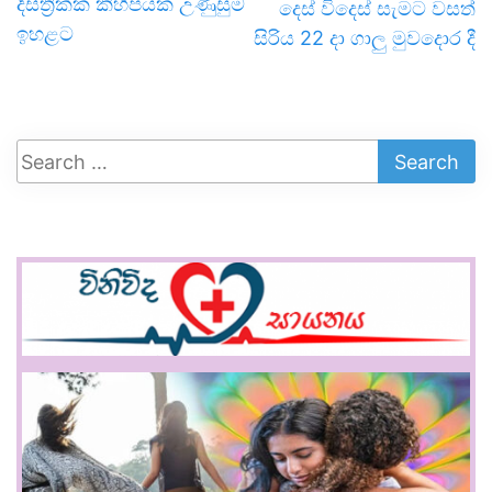
දිස්ත්‍රික්ක කිහිපයක උණුසුම
දෙස් විදෙස් සැමට වසත්
ඉහළට
සිරිය 22 දා ගාලු මුවදොර දී