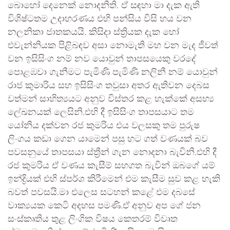
බොහෝ දෙනෙක් නොදනිති. ඒ සඳහා මා දැක ඇති
විශිෂ්ටතම උදාහරණය එහි පන්සිය විසි හය වන
නලනිකා ජාතකයයි. කිසිදා ස්ත්‍රියක දැක හෝ
එවැන්නියක පිළිබඳව අසා නොමැති මහ වන මැද ජීවත්
වන ඉසිසිංග නම් නව යොවුන් තාපසයෙකු වරදේ
පොළඹවා ගැනීමට පැමිණි පැමිණි නලිනී නම් යොවුන්
රාජ කුමාරිය සහ ඉසිසිංග තවුසා අතර ඇතිවන දෙබස
වත්මන් සාහිත්‍යයට අනුව විස්තර කළ හැක්කේ අසභ්‍ය
ලේඛනයක් ලෙසිනි.එහි දී ඉසිසිංග තාපසයාට තම
යෝනිය දක්වන රජ කුමරිය එය වලසකු තම පුරුෂ
ලිංගය කඩා ගෙන යාමෙන් පසු හට ගත් වණයක් බව
පවසනුයේ තාපසයා ස්ත්‍රීන් ගැන නොදනා බැවිනි.එහි දී
රජ කුමරිය ඒ වණය කැසීම් සහගත බැවින් ඔබගේ යම්
ඉන්ද්‍රියක් එහි ස්පර්ශ කිරීමෙන් එම කැසීම සුව කළ හැකි
බවත් පවසයි.මා එලෙස සටහන් කළේ එම දබසේ
වාක්‍යයක කෙටි අදහස පමණි.ඒ අනුව අප ගේ ජන
සංස්කෘතිය තුළ ලිංගික විෂය කෙතරම් විවෘත