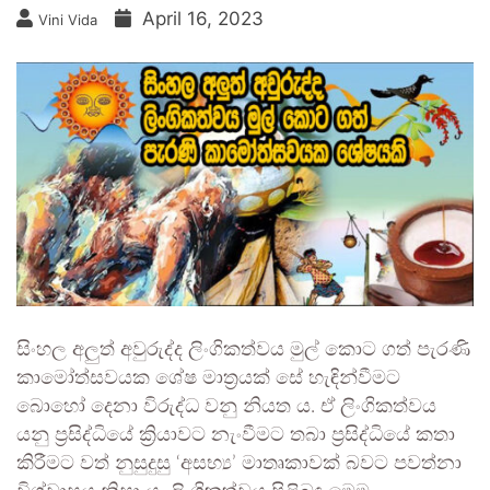
April 16, 2023
Vini Vida
සිංහල අලුත් අවුරුද්ද ලිංගිකත්වය මුල් කොට ගත් පැරණි
කාමෝත්සවයක ශේෂ මාත්‍රයක් සේ හැඳින්වීමට
බොහෝ දෙනා විරුද්ධ වනු නියත ය. ඒ ලිංගිකත්වය
යනු ප්‍රසිද්ධියේ ක්‍රියාවට නැංවීමට තබා ප්‍රසිද්ධියේ කතා
කිරීමට වත් නුසුදුසු ‘අසභ්‍ය’ මාතෘකාවක් බවට පවත්නා