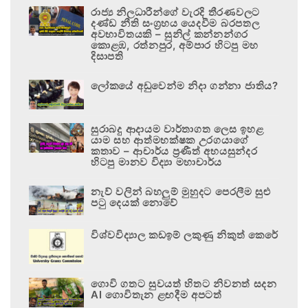
රාජ්‍ය නිලධාරීන්ගේ වැරදි තීරණවලට
දණ්ඩ නීති සංග්‍රහය යෙදවීම බරපතල
අවභාවිතයකි – සුනිල් කන්නන්ගර
කොළඹ, රත්නපුර, අම්පාර හිටපු මහ
දිසාපති
ලෝකයේ අඩුවෙන්ම නිදා ගන්නා ජාතිය?
සුරාබදු ආදායම වාර්තාගත ලෙස ඉහළ
යාම සහ ආත්මභක්ෂක උරගයාගේ
කතාව – ආචාර්ය ප්‍රණීත් අභයසුන්දර
හිටපු මානව විද්‍යා මහාචාර්ය
නැව් වලින් බහලුම් මුහුදට පෙරලීම සුළු
පටු දෙයක් නොවේ
විශ්වවිද්‍යාල කඩඉම් ලකුණු නිකුත් කෙරේ
ගොවි ගතට සුවයත් හිතට නිවනත් සදන
AI ගොවිතැන ළඟදීම අපටත්