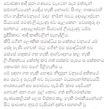
වොඩ්කා ආදී සුරා ගණයට වැටෙන සැර මත්පැන්
සම්බන්ධයෙන් යෙදිය හැකි නොවේ. සිංහල භාෂාවෙහි
ඒවා හැඳින්වෙනුයේ ‛මද්‍ය‛ නමින් බවට දොළොස්වන
සියවසේ පමණ ලියැවුණු බව සැලකෙන ‛වෙසතුරු දා
සන්නය’, දොළොස්වන සියවසේ ලියැවුණු ‛ධර්ම
ප්‍රදීපිකාව’ ආදී කෘතිවලින් පැහැදිලිය.
කිරි මගින් ලෞකික සමෘද්ධිය සංකේතය වනුයේ යම්
සේද පැණි හෙවත් ‛මධු‛ මගින් එම සමෘද්ධිමත් බව
ඔස්සේ මතුකර ගත හැකි, ආශ්වාදනය කළ හැකි
ලිංගිකත්වය කේන්ද්‍ර කර ගත් පස්කම් සැපය සංකේතනය
කෙරෙන බව මගේ පිළිගැනීම ය.
මේ සඳහා ගත හැකි හොඳම නිදසුන වනුයේ අතීතයේ
අප රටේ ද පැවැති බව පැවසෙන මධුපානෝත්සවයයි.
භාරතයෙන් අප සමාජයට පැමිණි ‛කාම දෙවියන්’
හෙවන් ‛අනංගයා’ මුල් කොට ගත් අභිචාරාත්මක
සැණකෙළියක් ලෙස විස්තර කළ හැකි රාජකීයයන්ගේ
සිට සාමාන්‍ය නුවර වැසියන් දක්වා සහභාගී වූ