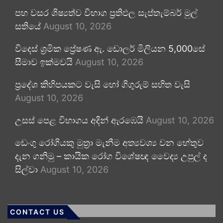
පහ වසර ශිෂ්‍යත්ව විභාග ප්‍රතිඵල සැප්තැම්බර් මුල්
සතියේ
August 10, 2026
විදෙස් ශ්‍රමික ප්‍රේෂණ ඇ. ඩොලර් මිලියන 5,000සේ
සීමාව ඉක්මවයි
August 10, 2026
ප්‍රදේශ කිහිපයකට වැසි හෝ ගිගුරුම් සහිත වැසි
August 10, 2026
උසස් පෙළ විභාගය අදින් ඇරඹෙයි
August 10, 2026
ඩෙංගු රෝගියකු ⁣මුත්‍රා මැනීම අත්‍යවශ්‍ය වන හේතුව
දැන ගනිමු – කායික රෝග විශේෂඥ වෛද්‍ය උපුල් ද
සිල්වා
August 10, 2026
CONTACT US