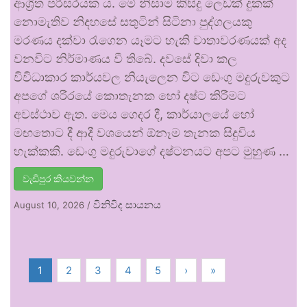
ආශ්‍රිත පරිසරයක ය. මේ නිසාම කිසිදු ලෙඩක් දුකක්
නොමැතිව නිදහසේ සතුටින් සිටිනා පුද්ගලයකු
මරණය දක්වා රැගෙන යෑමට හැකි වාතාවරණයක් අද
වනවිට නිර්මාණය වී තිබේ. දවසේ දිවා කල
විවිධාකාර කාර්යවල නියැලෙන විට ඩෙංගු මදුරුවකුට
අපගේ ශරීරයේ කොතැනක හෝ දෂ්ට කිරීමට
අවස්ථාව ඇත. මෙය ගෙදර දී, කාර්යාලයේ හෝ
මඟතොට දී ආදී වශයෙන් ඕනෑම තැනක සිදුවිය
හැක්කකි. ඩෙංගු මදුරුවාගේ දෂ්ටනයට අපට මුහුණ …
වැඩිපුර කියවන්න
විනිවිද සායනය
August 10, 2026
/
1
2
3
4
5
›
»