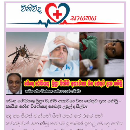
ඩෙංගු රෝගියකු ⁣මුත්‍රා මැනීම අත්‍යවශ්‍ය වන හේතුව දැන ගනිමු –
කායික රෝග විශේෂඥ වෛද්‍ය උපුල් ද සිල්වා
අද අප ජීවත් වන්නේ මින් පෙර මේ රටේ අන්
කවරදාවත් නොතිබූ තරමේ ඉතාමත් ඉහළ ඩෙංගු රෝග