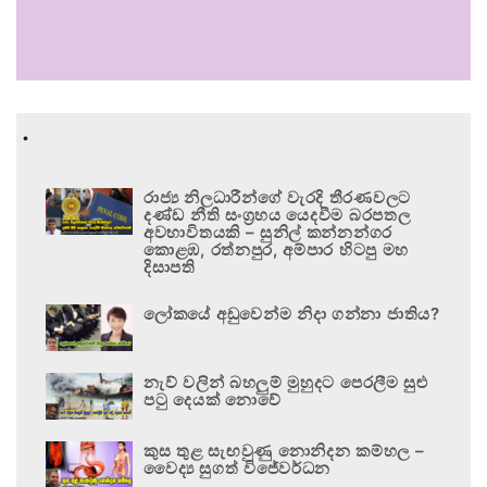
.
රාජ්‍ය නිලධාරීන්ගේ වැරදි තීරණවලට
දණ්ඩ නීති සංග්‍රහය යෙදවීම බරපතල
අවභාවිතයකි – සුනිල් කන්නන්ගර
කොළඹ, රත්නපුර, අම්පාර හිටපු මහ
දිසාපති
ලෝකයේ අඩුවෙන්ම නිදා ගන්නා ජාතිය?
නැව් වලින් බහලුම් මුහුදට පෙරලීම සුළු
පටු දෙයක් නොවේ
කුස තුළ සැඟවුණු නොනිදන කම්හල –
වෛද්‍ය සුගත් විජේවර්ධන