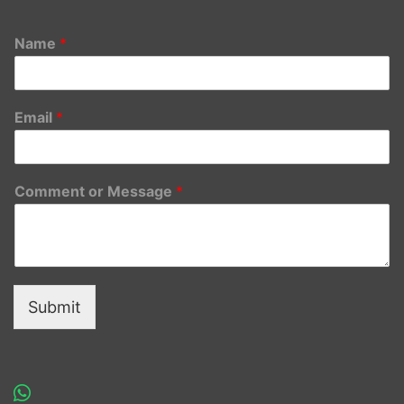
Name
*
Email
*
Comment or Message
*
Submit