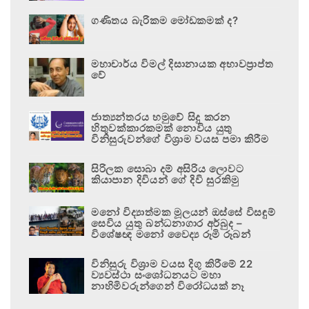
ගණිතය බැරිකම මෝඩකමක් ද?
මහාචාර්ය විමල් දිසානායක අභාවප්‍රාප්ත
වේ
ජාත්‍යන්තරය හමුවේ සිදු කරන
හිතුවක්කාරකමක් නොවිය යුතු
විනිසුරුවන්ගේ විශ්‍රාම වයස පමා කිරීම
සිරිලක සොබා දම් අසිරිය ලොවට
කියාපාන දිවියන් ගේ දිවි සුරකිමු
මනෝ විද්‍යාත්මක මූලයන් ඔස්සේ විසඳුම්
සෙවිය යුතු බන්ධනාගාර අර්බුද –
විශේෂඥ මනෝ වෛද්‍ය රූමි රූබන්
විනිසුරු විශ්‍රාම වයස දිගු කිරීමේ 22
ව්‍යවස්ථා සංශෝධනයට මහා
නාහිමිවරුන්ගෙන් විරෝධයක් නෑ