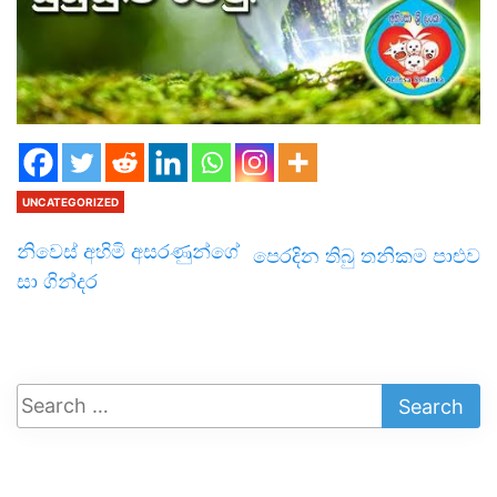
UNCATEGORIZED
නිවෙස් අහිමි අසරණුන්ගේ
පෙරදින තිබු තනිකම පාළුව
සා ගින්දර