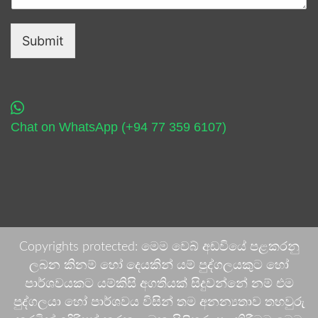
Submit
Chat on WhatsApp (+94 77 359 6107)
Copyrights protected: මෙම වෙබ් අඩවියේ පළකරනු
ලබන කිනම් හෝ දෙයකින් යම් පුද්ගලයකුට හෝ
පාර්ශවයකට යම්කිසි අගතියක් සිදුවන්නේ නම් එම
පුද්ගලයා හෝ පාර්ශවය විසින් තම අනන්‍යතාව තහවුරු