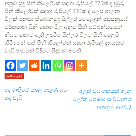
අනුව සුදු සීනි කිලෝවක් සඳහා රුපියල් 275ක් ද දුඹුරු
සීනි කිලෝවක් සඳහා රුපියල් 330ක් ද ලෙස පාලන
මිලක් පනවා තිබේ.නමුදු සිල්ලර වෙළෙඳුන් පවසනුයේ
වර්තමාන සීනි තොග මිල අනුව සීනි සම්බන්ධයෙන්
නියම කොට ඇති උපරිම සිල්ලර මිලට සීනි අලෙවි
කිරීමෙන් එක් සීනි කිලෝවක් සඳහා රුපියල් දහයකට
වැඩි පාඩුවක් විඳීමට සිදුවන බවකි.
කාලීන පුවත්
අද රාත්‍රියේ ප්‍රබල අකුණු සහ
අලුත් වසංගතයක් ගැන
තද වැසි
ලෝක සෞඛ්‍ය සංවිධානය
අනතුරු අඟවයි