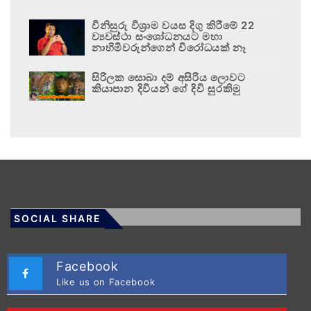
විනිසුරු විශ්‍රාම වයස දිගු කිරීමේ 22
ව්‍යවස්ථා සංශෝධනයට මහා
නාහිමිවරුන්ගෙන් විරෝධයක් නෑ
සිරිලක සොබා දම් අසිරිය ලොවට
කියාපාන දිවියන් ගේ දිවි සුරකිමු
SOCIAL SHARE
Facebook
Like us on Facebook