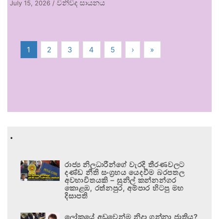
විනිවිද සායනය
July 15, 2026
/
1
2
3
4
5
›
»
.
රාජ්‍ය නිලධාරීන්ගේ වැරදි තීරණවලට
දණ්ඩ නීති සංග්‍රහය යෙදවීම බරපතල
අවභාවිතයකි – සුනිල් කන්නන්ගර
කොළඹ, රත්නපුර, අම්පාර හිටපු මහ
දිසාපති
ලෝකයේ අඩුවෙන්ම නිදා ගන්නා ජාතිය?