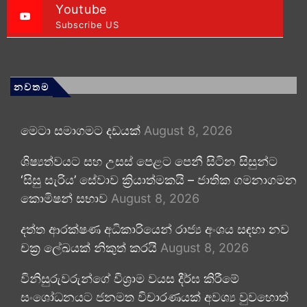
Youtube
Subscribe US
නවතම
මෙටා සමාගමට දඩයක්
August 8, 2026
ශිෂ්‍යත්වයට සහ උසස් පෙළට පෙනී සිටින සිසුන්ට
‘සිසු සැරිය’ සේවාව ක්‍රියාත්මකයි – ජාතික ගමනාගමන
කොමිෂන් සභාව
August 8, 2026
දත්ත ආරක්ෂණ අධිකාරියෙන් රාජ්‍ය අංශය සඳහා නව
චක්‍ර ලේඛයක් නිකුත් කරයි
August 8, 2026
විනිසුරුවරුන්ගේ විශ්‍රාම වයස දීර්ඝ කිරීමේ
සංශෝධනයට ජනමත විචාරණයක් අවශ්‍ය වුවහොත්