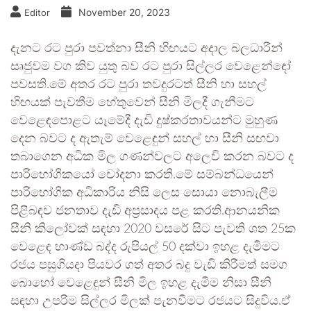
November 20, 2023
Editor
දැනට රට පුරා පවත්නා සීනි හිඟයට අදාල බලධාරීන්
සෘජුවම වග කිව යුතු බව රට පුරා සිල්ලර වෙළෙන්ඳෝ
පවසති.මේ අතර රට පුරා තවදුරටත් සීනි හා සහල්
හිඟයක් පැවතීම හේතුවෙන් සීනි මිලදී ගැනීමට
වෙළෙඳපොළට යෑමේදී දැඩි දුෂ්කරතාවයන්ට මුහුණ
දෙන බවට ද ඇතැම් වෙළෙඳුන් සහල් හා සීනි සඟවා
තබාගෙන අධික මිල ගණන්වලට අලෙවි කරන බවට ද
පාරිභෝගිකයෝ චෝදනා කරති.මේ සම්බන්ධයෙන්
පාරිභෝගික අධිකාරිය නිසි ලෙස සොයා නොබැලීම
පිළිබඳව ජනතාව දැඩි අප්‍රසාදය පළ කරති.ආනයනික
සීනි කිලෝවක් සඳහා 2020 වසරේ සිට පැවති ශත 25ක
වෙළෙඳ භාණ්ඩ බද්ද රුපියල් 50 දක්වා ඉහළ දැමීමට
රජය පසුගියදා පියවර ගත් අතර බදු වැඩි කිරීමත් සමග
බොහෝ වෙළෙඳුන් සීනි මිල ඉහළ දැමීම නිසා සීනි
සඳහා උපරිම සිල්ලර මිලක් පැනවීමට රජයට සිදුවිය.ඒ