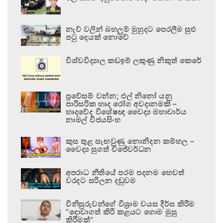
නැව් වලින් බහලුම් මුහුදට පෙරලීම සුළු
පටු දෙයක් නොවේ
විශ්වවිද්‍යාල කඩඉම් ලකුණු නිකුත් කෙරේ
ප්‍රවේසම් වන්න; එල් නිනෝ යනු
පාරිසරික හෘද රෝග අවදානමකි –
හෘදවේද විශේෂඥ වෛද්‍ය මහාචාර්ය
නාමල් විජයසිංහ
කුස තුළ සැඟවුණු නොනිදන කම්හල –
වෛද්‍ය සුගත් විජේවර්ධන
අපරාධ නීතියේ පරම පදනම හෙවත්
වරදට සරිලන දඬුවම
විනිසුරුවන්ගේ විශ්‍රාම වයස දීර්ඝ කිරීම
“දොවාගත් කිරි කළයට ගොම මුසු
කිරීමක්”