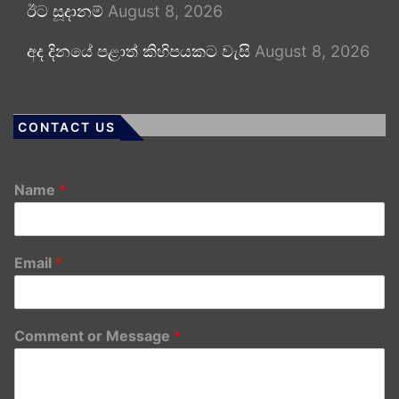
ඊට සූදානම්
August 8, 2026
අද දිනයේ පළාත් කිහිපයකට වැසි
August 8, 2026
CONTACT US
Name
*
Email
*
Comment or Message
*