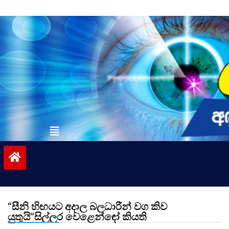
Skip
to
content
vinivida.lk
“සීනි හිඟයට අදාල බලධාරීන් වග කිව
යුතුයි”සිල්ලර වෙළෙන්ඳෝ කියති