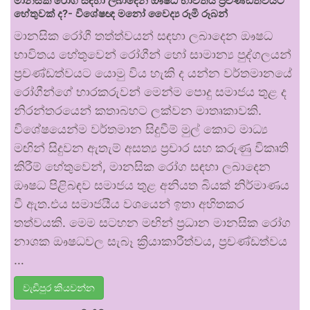
මානසික රෝග සඳහා ලබාදෙන ඖෂධ භාවිතය ප්‍රචණ්ඩත්වයට
හේතුවක් ද?- විශේෂඥ මනෝ වෛද්‍ය රූමි රූබන්
මානසික රෝගී තත්ත්වයන් සඳහා ලබාදෙන ඖෂධ
භාවිතය හේතුවෙන් රෝගීන් හෝ සාමාන්‍ය පුද්ගලයන්
ප්‍රචණ්ඩත්වයට යොමු විය හැකි ද යන්න වර්තමානයේ
රෝගීන්ගේ භාරකරුවන් මෙන්ම පොදු සමාජය තුළ ද
නිරන්තරයෙන් කතාබහට ලක්වන මාතෘකාවකි.
විශේෂයෙන්ම වර්තමාන සිදුවීම් මුල් කොට මාධ්‍ය
මඟින් සිදුවන ඇතැම් අසත්‍ය ප්‍රචාර සහ කරුණු විකෘති
කිරීම් හේතුවෙන්, මානසික රෝග සඳහා ලබාදෙන
ඖෂධ පිළිබඳව සමාජය තුළ අනියත බියක් නිර්මාණය
වී ඇත.එය සමාජයීය වශයෙන් ඉතා අහිතකර
තත්වයකි. මෙම සටහන මඟින් ප්‍රධාන මානසික රෝග
නාශක ඖෂධවල සැබෑ ක්‍රියාකාරීත්වය, ප්‍රචණ්ඩත්වය
…
වැඩිපුර කියවන්න