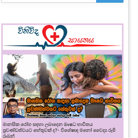
මානසික රෝග සඳහා ලබාදෙන ඖෂධ භාවිතය
ප්‍රචණ්ඩත්වයට හේතුවක් ද?- විශේෂඥ මනෝ වෛද්‍ය රූමි
රූබන්