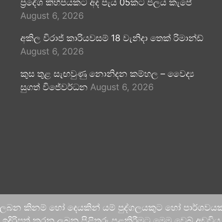
ප්‍රදේශ කිහිපයකට අද පැය 05කට ජලය කැපේ
August 6, 2026
අකිල විරාජ් කාරියවසම් 18 වැනිදා තෙක් රිමාන්ඩ්
August 6, 2026
කුස තුළ සැඟවුණු නොනිදන කම්හල – වෛද්‍ය
සුගත් විජේවර්ධන
August 6, 2026
 ලබන කිනම් හෝ දෙයකින් යම් පුද්ගලයකුට හෝ පාර්ශවයකට
දිරිපත් කරනු ලබන පිළිතුරු පළකිරීමට මෙම වෙබ් අඩවිය ආච