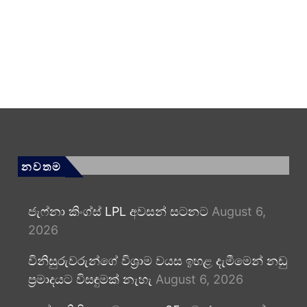
නවතම
ජැෆ්නා කිංග්ස් LPL අවසන් සටනට
August 6,
2026
විනිසුරුවරුන්ගේ විශ්‍රාම වයස ඉහළ දැමීමෙන් නඩු
ප්‍රමාදයට විසඳුමක් නැහැ
August 6, 2026