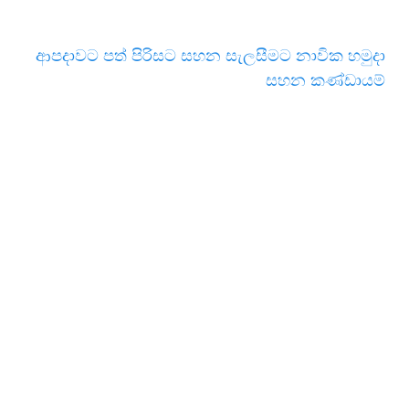
ආපදාවට පත් පිරිසට සහන සැලසීමට නාවික හමුදා
සහන කණ්ඩායම්