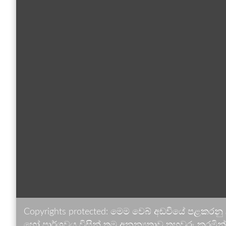
Copyrights protected: මෙම වෙබ් අඩවියේ පළකරනු
හෝ පාර්ශවය විසින් තම අනන්‍යතාව තහවුරු කරමින් ඉ