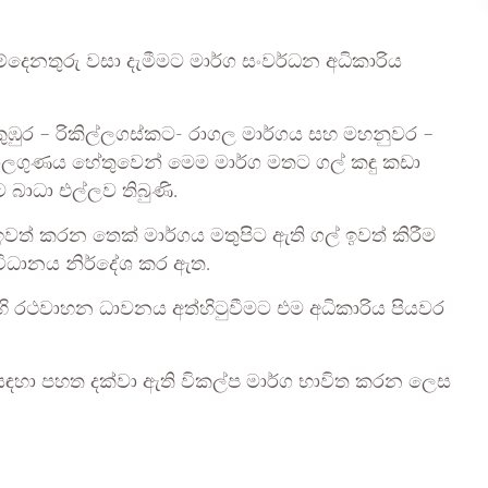
දෙනතුරු වසා දැමීමට මාර්ග සංවර්ධන අධිකාරිය
ුර – රිකිල්ලගස්කට- රාගල මාර්ගය සහ මහනුවර –
ාලගුණය හේතුවෙන් මෙම මාර්ග මතට ගල් කඳු කඩා
බාධා එල්ලව තිබුණි.
ත් කරන තෙක් මාර්ගය මතුපිට ඇති ගල් ඉවත් කිරීම
ිධානය නිර්දේශ කර ඇත.
ි රථවාහන ධාවනය අත්හිටුවීමට එම අධිකාරිය පියවර
සඳහා පහත දක්වා ඇති විකල්ප මාර්ග භාවිත කරන ලෙස