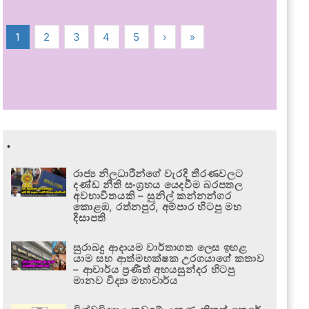
1
2
3
4
5
›
»
.
රාජ්‍ය නිලධාරීන්ගේ වැරදි තීරණවලට
දණ්ඩ නීති සංග්‍රහය යෙදවීම බරපතල
අවභාවිතයකි – සුනිල් කන්නන්ගර
කොළඹ, රත්නපුර, අම්පාර හිටපු මහ
දිසාපති
සුරාබදු ආදායම වාර්තාගත ලෙස ඉහළ
යාම සහ ආත්මභක්ෂක උරගයාගේ කතාව
– ආචාර්ය ප්‍රණීත් අභයසුන්දර හිටපු
මානව විද්‍යා මහාචාර්ය