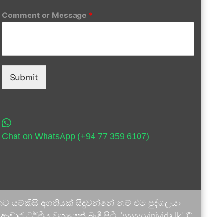
Comment or Message
*
Submit
Chat on WhatsApp (+94 77 359 6107)
 යම්කිසි අගතියක් සිදුවන්නේ නම් එම පුද්ගලයා
ාර ධර්මීය වශයෙන් බැඳී සිටී. 'www.vinivida.lk' ©