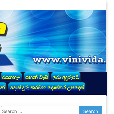
රසගඟුල
පහන් ටැඹ
ඉරා අදුරුපට
න්
දොස් දුරු කරවන දොස්තර උපදෙස්