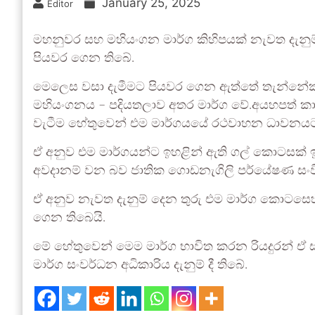
January 25, 2025
Editor
මහනුවර සහ මහියංගන මාර්ග කිහිපයක් නැවත දැනුම්
පියවර ගෙන තිබේ.
මෙලෙස වසා දැමීමට පියවර ගෙන ඇත්තේ තැන්නේකුඹ
මහියංගනය – පදියතලාව අතර මාර්ග වේ.අයහපත් ක
වැටීම හේතුවෙන් එම මාර්ගයයේ රථවාහන ධාවනයට 
ඒ අනුව එම මාර්ගයන්ට ඉහළින් ඇති ගල් කොටසක් ඉව
අවදානම් වන බව ජාතික ගොඩනැගිලි පර්යේෂණ සංව
ඒ අනුව නැවත දැනුම් දෙන තුරු එම මාර්ග කොටසෙහ
ගෙන තිබෙයි.
මේ හේතුවෙන් මෙම මාර්ග භාවිත කරන රියදුරන් ඒ 
මාර්ග සංවර්ධන අධිකාරිය දැනුම් දී තිබේ.