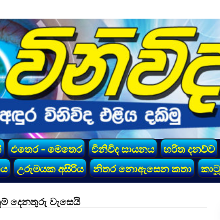
්
එතෙර - මෙතෙර
විනිවිද සායනය
හරිත දනව්ව
කය
උරුමයක අසිරිය
නිතර නොඇසෙන කතා
කාටූ
ම් දෙනතුරු වැසෙයි