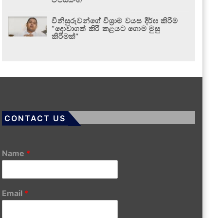
විනිසුරුවන්ගේ විශ්‍රාම වයස දීර්ඝ කිරීම
“දොවාගත් කිරි කළයට ගොම මුසු
කිරීමක්”
CONTACT US
Name
*
Email
*