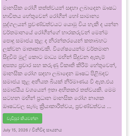
මානසික රෝගී තත්ත්වයන් සඳහා ලබාදෙන ඖෂධ
භාවිතය හේතුවෙන් රෝගීන් හෝ සාමාන්‍ය
පුද්ගලයන් ප්‍රචණ්ඩත්වයට යොමු විය හැකි ද යන්න
වර්තමානයේ රෝගීන්ගේ භාරකරුවන් මෙන්ම
පොදු සමාජය තුළ ද නිරන්තරයෙන් කතාබහට
ලක්වන මාතෘකාවකි. විශේෂයෙන්ම වර්තමාන
සිදුවීම් මුල් කොට මාධ්‍ය මඟින් සිදුවන ඇතැම්
අසත්‍ය ප්‍රචාර සහ කරුණු විකෘති කිරීම් හේතුවෙන්,
මානසික රෝග සඳහා ලබාදෙන ඖෂධ පිළිබඳව
සමාජය තුළ අනියත බියක් නිර්මාණය වී ඇත.එය
සමාජයීය වශයෙන් ඉතා අහිතකර තත්වයකි. මෙම
සටහන මඟින් ප්‍රධාන මානසික රෝග නාශක
ඖෂධවල සැබෑ ක්‍රියාකාරීත්වය, ප්‍රචණ්ඩත්වය …
වැඩිපුර කියවන්න
විනිවිද සායනය
July 15, 2026
/