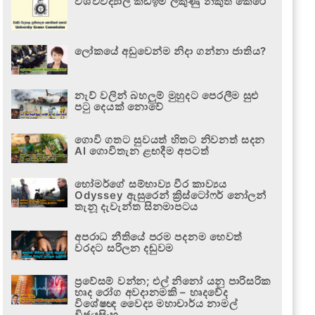
විශ්වවිද්‍යාල කඩඉම් ලකුණු නිකුත් කෙරේ
ලෝකයේ අඩුවෙන්ම නිදා ගන්නා ජාතිය?
නැව් වලින් බහලුම් මුහුදට පෙරලීම සුළු
පටු දෙයක් නොවේ
ගොවි ගතට සුවයත් හිතට නිවනත් සදන
AI ගොවිතැන ළඟදීම අපටත්
හෝමර්ගේ සම්භාව්‍ය වීර කාව්‍යය
Odyssey ඇසුරෙන් ක්‍රිස්ටෝෆර් නෝලන්
තැනූ දැවැන්ත සිනමාපටය
අපරාධ නීතියේ පරම පදනම හෙවත්
වරදට සරිලන දඬුවම
ප්‍රවේසම් වන්න; එල් නිනෝ යනු පාරිසරික
හෘද රෝග අවදානමකි – හෘදවේද
විශේෂඥ වෛද්‍ය මහාචාර්ය නාමල්
විජයසිංහ