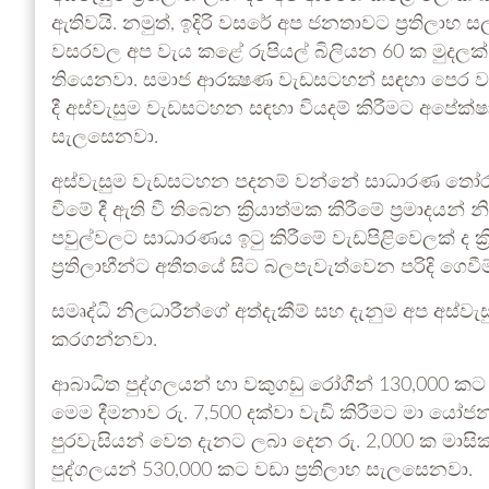
ඇතිවයි. නමුත්, ඉදිරි වසරේ අප ජනතාවට ප්‍රතිල
වසරවල අප වැය කළේ රුපියල් බිලියන 60 ක මුදලක්. 
තියෙනවා. සමාජ ආරක්‍ෂණ වැඩසටහන් සඳහා පෙර ව
දී අස්වැසුම වැඩසටහන සඳහා වියදම් කිරීමට අපේක්ෂා
සැලසෙනවා.
අස්වැසුම වැඩසටහන පදනම් වන්නේ සාධාරණ තෝර
වීමේ දී ඇති වී තිබෙන ක්‍රියාත්මක කිරීමේ ප්‍රමාදයන
පවුල්වලට සාධාරණය ඉටු කිරීමේ වැඩපිළිවෙලක් ද ක්‍රියාත
ප්‍රතිලාභීන්ට අතීතයේ සිට බලපැවැත්වෙන පරිදි ගෙවීම
සමෘද්ධි නිලධාරීන්ගේ අත්දැකීම් සහ දැනුම අප අස්වැ
කරගන්නවා.
ආබාධිත පුද්ගලයන් හා වකුගඩු රෝගීන් 130,000 ක
මෙම දීමනාව රු. 7,500 දක්වා වැඩි කිරීමට මා යෝජන
පුරවැසියන් වෙත දැනට ලබා දෙන රු. 2,000 ක මාසික
පුද්ගලයන් 530,000 කට වඩා ප්‍රතිලාභ සැලසෙනවා.