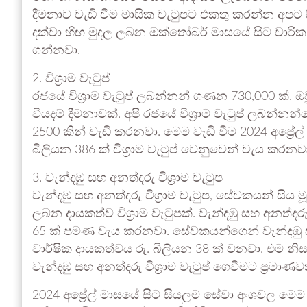
දීමනාව වැඩි වීම මාසික වැටුපට එකතු කරන්න අපට සිද
දක්වා හිඟ මුදල ලබන ඔක්තෝබර් මාසයේ සිට වාරික
ගන්නවා.
2. විශ්‍රාම වැටුප්
රජයේ විශ්‍රාම වැටුප් ලබන්නන් ගණන 730,000 ක්. 
වියදම් දීමනාවක්. අපි රජයේ විශ්‍රාම වැටුප් ලබන්නන්
2500 කින් වැඩි කරනවා. මෙම වැඩි වීම 2024 අප්‍රේල්
බිලියන 386 ක් විශ්‍රාම වැටුප් වෙනුවෙන් වැය කරනව
3. වැන්දඹු සහ අනත්දරු විශ්‍රාම වැටුප
වැන්දඹු සහ අනත්දරු විශ්‍රාම වැටුප, සේවකයන් සිය
ලබන දායකත්ව විශ්‍රාම වැටුපක්. වැන්දඹු සහ අනත්දර
65 ක් පමණ වැය කරනවා. සේවකයන්ගෙන් වැන්දඹු සහ 
වාර්ෂික දායකත්වය රු. බිලියන 38 ක් වනවා. එම න
වැන්දඹු සහ අනත්දරු විශ්‍රාම වැටුප් ගෙවීමට ප්‍රමා
2024 අප්‍රේල් මාසයේ සිට සියලුම සේවා අංශවල මෙම 