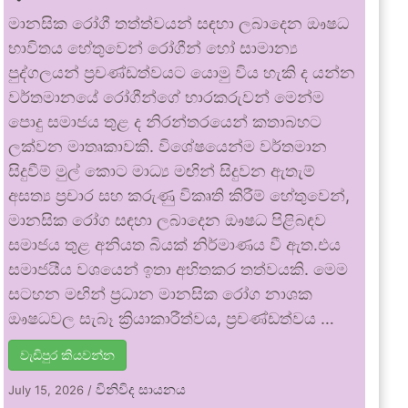
මානසික රෝගී තත්ත්වයන් සඳහා ලබාදෙන ඖෂධ
භාවිතය හේතුවෙන් රෝගීන් හෝ සාමාන්‍ය
පුද්ගලයන් ප්‍රචණ්ඩත්වයට යොමු විය හැකි ද යන්න
වර්තමානයේ රෝගීන්ගේ භාරකරුවන් මෙන්ම
පොදු සමාජය තුළ ද නිරන්තරයෙන් කතාබහට
ලක්වන මාතෘකාවකි. විශේෂයෙන්ම වර්තමාන
සිදුවීම් මුල් කොට මාධ්‍ය මඟින් සිදුවන ඇතැම්
අසත්‍ය ප්‍රචාර සහ කරුණු විකෘති කිරීම් හේතුවෙන්,
මානසික රෝග සඳහා ලබාදෙන ඖෂධ පිළිබඳව
සමාජය තුළ අනියත බියක් නිර්මාණය වී ඇත.එය
සමාජයීය වශයෙන් ඉතා අහිතකර තත්වයකි. මෙම
සටහන මඟින් ප්‍රධාන මානසික රෝග නාශක
ඖෂධවල සැබෑ ක්‍රියාකාරීත්වය, ප්‍රචණ්ඩත්වය …
වැඩිපුර කියවන්න
විනිවිද සායනය
July 15, 2026
/