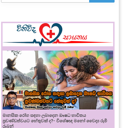
මානසික රෝග සඳහා ලබාදෙන ඖෂධ භාවිතය
ප්‍රචණ්ඩත්වයට හේතුවක් ද?- විශේෂඥ මනෝ වෛද්‍ය රූමි
රූබන්