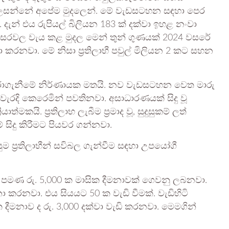
ාභ සලසන්නේ අපේම මුදලෙන්. මේ වැඩසටහන සඳහා පෙර
දැන් එය රුපියල් බිලියන 183 ක් දක්වා ඉහළ නංවා
සරවල වැය කළ මුදල මෙන් තුන් ගුණයක් 2024 වසරේ
 කරනවා. මේ නිසා ප්‍රතිලාභී පවුල් මිලියන 2 කට සහන
ාගැනීමේ නිර්ණායක මතයි. නව වැඩසටහන වෙත මාරු
් නිවැරදි කෙරෙමින් පවතිනවා. අසාධාරණයක් සිදු වූ
්මකයි. ප්‍රතිලාභ ලැබීම ප්‍රමාද වූ, සුදුසුකම් ලත්
් සිදු කිරීමට පියවර ගන්නවා.
සුම ප්‍රතිලාභීන් සවිබල ගැන්වීම සඳහා උපයෝගී
ට පමණ රු. 5,000 ක මාසික දීමනාවක් ගෙවනු ලබනවා.
ා කරනවා. එය සියයට 50 ක වැඩි වීමක්. වැඩිහිටි
 දීමනාව ද රු. 3,000 දක්වා වැඩි කරනවා. මෙමගින්