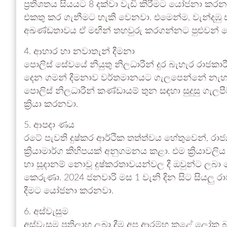
ප්‍රතිශතය සියයට 8 දක්වා වැඩි කිරීමට යෝජනා කරන
එකතු කර ගැනීමට හැකි වෙනවා. එමෙන්ම, වැන්දඹු සහ 
අඛණ්ඩතාවය ඒ මඟින් තහවුරු කරගන්නට පුළුවන් 
4. ආහාර හා නවාතැන් දීමනා
පොලිස් සේවයේ නියුතු නිලධාරීන් දුර බැහැර රාජකා
දෙන ගමන් දීමනාව වර්තමානයට ගැලපෙන්නේ නැහැ. 
පොලිස් නිලධාරීන් කණ්ඩායම් තුන සඳහා සුදුසු ගැල
ක්‍රියා කරනවා.
5. ආපදා ණය
රටේ පැවති දුෂ්කර ආර්ථික තත්ත්වය හේතුවෙන්, රා
ක්‍රියාමාර්ග කිහිපයක් අනුගමනය කළා. එම ක්‍රියාවල
හා සූදානම් නොවූ දුෂ්කරතාවයන්වල දී ඔවුන්ට ලබා
කෙරුණා. 2024 ජනවාරි මස 1 වැනි දින සිට සියලු 
දීමට යෝජනා කරනවා.
6. අස්වැසුම
අස්වැසුම ප්‍රතිලාභ ලබා දීම අප ආරම්භ කළේ ලෝක 