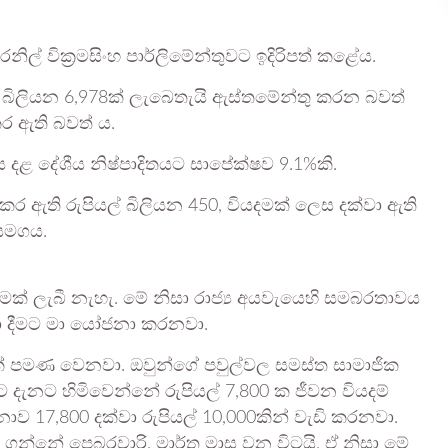
ල් වික්‍රමසිංහ පාර්ලිමේන්තුවට ඉදිරිපත් කළේය.
් බිලියන 6,978ක් ලැබෙතැයි ඇස්තමේන්තු කරන බවත්
කර ඇති බවත් ය.
 දළ දේශීය නිෂ්පාදිතයට සාපේක්ෂව 9.1%කි.
න්කර ඇති රුපියල් බිලියන 450, වියදමක් ලෙස දක්වා ඇති
සමගය.
මක් ලැබී නැහැ. මේ නිසා රාජ්‍ය අයවැයෙහි සමබරතාවය
ා දීමට මා යෝජනා කරනවා.
 ක් පමණ වෙනවා. ඔවුන්ගේ පවුල්වල සමස්ත සාමාජික
 දැනට හිමිවෙන්නේ රුපියල් 7,800 ක ජීවන වියදම්
නාව 17,800 දක්වා රුපියල් 10,000කින් වැඩි කරනවා.
්නේ පෙබරවාරි, මාර්තු මාස වන විටයි. ඒ නිසා මේ