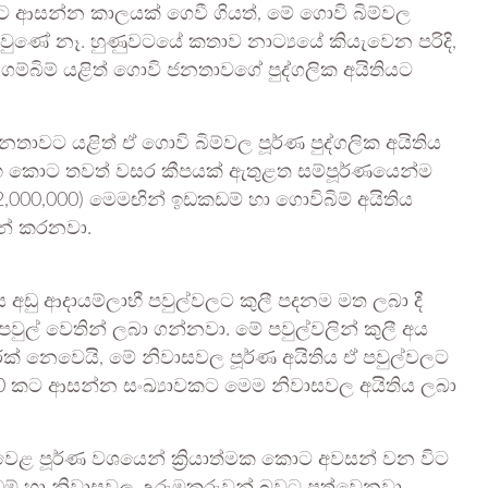
යකට ආසන්න කාලයක් ගෙවී ගියත්, මේ ගොවි බිම්වල
දු වුණේ නෑ. හුණුවටයේ කතාව නාට්‍යයේ කියැවෙන පරිදි,
ඒ ගම්බිම් යළිත් ගොවි ජනතාවගේ පුද්ගලික අයිතියට
 ජනතාවට යළිත් ඒ ගොවි බිම්වල පූර්ණ පුද්ගලික අයිතිය
්භ කොට තවත් වසර කීපයක් ඇතුළත සම්පූර්ණයෙන්ම
 (2,000,000) මෙමඟින් ඉඩකඩම් හා ගොවිබිම් අයිතිය
ෙන් කරනවා.
අඩු ආදායම්ලාභී පවුල්වලට කුලී පදනම මත ලබා දී
පවුල් වෙතින් ලබා ගන්නවා. මේ පවුල්වලින් කුලී අය
ක් නෙවෙයි, මේ නිවාසවල පූර්ණ අයිතිය ඒ පවුල්වලට
0,000 කට ආසන්න සංඛ්‍යාවකට මෙම නිවාසවල අයිතිය ලබා
වෙළ පූර්ණ වශයෙන් ක්‍රියාත්මක කොට අවසන් වන විට