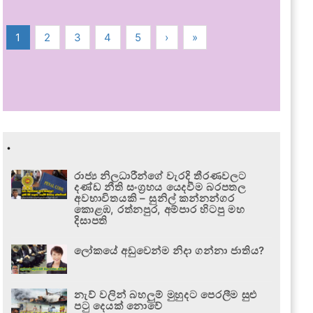
1
2
3
4
5
›
»
.
රාජ්‍ය නිලධාරීන්ගේ වැරදි තීරණවලට
දණ්ඩ නීති සංග්‍රහය යෙදවීම බරපතල
අවභාවිතයකි – සුනිල් කන්නන්ගර
කොළඹ, රත්නපුර, අම්පාර හිටපු මහ
දිසාපති
ලෝකයේ අඩුවෙන්ම නිදා ගන්නා ජාතිය?
නැව් වලින් බහලුම් මුහුදට පෙරලීම සුළු
පටු දෙයක් නොවේ