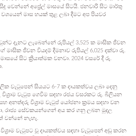
ු වෙන්නේ අප්‍රේල් මාසයේ සිටයි. ජනවාරි සිට මාර්තු
 වශයෙන් මාස හයක් තුළ ලබා දීමට අප පියවර
ඔවුන්ට දැනට ලැබෙන්නේ රුපියල් 3,525 ක මාසික ජීවන
ගේ මාසික ජීවන වියදම් දීමනාව රුපියල් 6,025 දක්වා රු.
 මාසයේ සිට ක්‍රියාත්මක වනවා. 2024 වසරේ දී රු.
ා.
 මූලික වැටුපෙන් සියයට 6‐7 ක දායකත්වය ලබා දෙනු
ු විශ්‍රාම වැටුප ගෙවීම සඳහා රජය වසරකට රු. බිලියන
අනත්දරු විශ්‍රාම වැටුප් යෝජනා ක්‍රමය සඳහා වන
ිසා, රාජ්‍ය සේවකයන්ගෙන් අය කර ගනු ලබන මුදල
ණවත් වන්නේ නැහැ.
විශ්‍රාම වැටුපට වූ දායකත්වය සඳහා වැටුපෙන් අඩු කරන