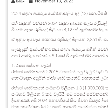
November 13, 2023
Editor
2024 සඳහා අයවැය යෝජනාවලිය අද (13) ජනාධිපති රනි
එහි සඳහන් වන්නේ 2024 සඳහා අදායම් ලෙස රුපියල
වියදම් ලෙස රුපියල් බිලියන 4,127ක් ඇස්තමේන්තු 
ඒ අනුව අයවැය පරතරය රුපියල් බිලියන 2,851කි. එය
බැංකු ප්‍රති ප්‍රාග්ධනීකරණය සඳහා අයවැය මගින් වෙ
අතර අයවැය පරතරය 9.1%ක් වී ඇත්තේ එම අගයත් 
1. රාජ්‍ය සේවක වැටුප්
රජයේ සේවකයන්ට 2015 වසරෙන් පසු වැටුප් වැඩි වී
නොබිඳෙන අයුරින් රාජ්‍ය සේවකයන්ට සහනයක් ලබ
රජයේ සේවකයන් සංඛ්‍යාව මිලියන 1.3 (1,300,000)
සංඛ්‍යාව මිලියන 5 කට වැඩියි. මේ රජයේ සේවකයන්ට
දීමනාවක්. අපි 2024 ජනවාරියේ සිට ජීවන වියදම් දීම
මහා භාණ්ඩාගාරයට වසරේ ආදායම් ලැබෙන්න පටන් ගන