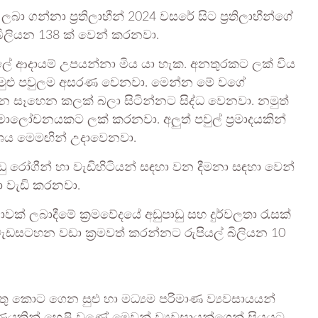
 ගන්නා ප්‍රතිලාභීන් 2024 වසරේ සිට ප්‍රතිලාභීන්ගේ
ිලියන 138 ක් වෙන් කරනවා.
ුලේ ආදායම් උපයන්නා මිය යා හැක. අනතුරකට ලක් විය
වල මුළු පවුලම අසරණ වෙනවා. මෙන්න මේ වගේ
්න සෑහෙන කලක් බලා සිටින්නට සිද්ධ වෙනවා. නමුත්
් සමාලෝචනයකට ලක් කරනවා. අලුත් පවුල් ප්‍රමාදයකින්
කාශය මෙමඟින් උදාවෙනවා.
 රෝගීන් හා වැඩිහිටියන් සඳහා වන දීමනා සඳහා වෙන්
ා වැඩි කරනවා.
ාවක් ලබාදීමේ ක්‍රමවේදයේ අඩුපාඩු සහ දුර්වලතා රැසක්
ැඩසටහන වඩා ක්‍රමවත් කරන්නට රුපියල් බිලියන 10
ු කොට ගෙන සුළු හා මධ්‍යම පරිමාණ ව්‍යවසායයන්