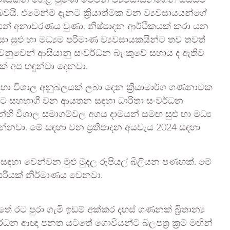
‍ෂණයකින් හෙළි වුණේ මෙවන් ව්‍යවසායන්ගෙන් සියයට
වයි. එමෙන්ම දැනට ක්‍රියාත්මක වන ව්‍යවසායයන්ගේ
ෙන් අනාවරණය වුණා. නිෂ්පාදන ආර්ථිකයක් කරා යන
ා සුළු හා මධ්‍යම පරිමාණ ව්‍යවසායකයින්ට තව තවත්
 වෙනුවෙන් ආසියානු සංවර්ධන බැංකුවේ සහාය ද ඇතිව
් අප හඳුන්වා දෙනවා.
ඳහා විශාල අනුබලයක් ලබා දෙන ක්‍රියාමාර්ග ගණනාවක
ට සහභාගී වන ආයතන සඳහා ධාරිතා සංවර්ධන
යන්හි විශාල සමාගම්වල අගය දාමයන් සමඟ සුළු හා මධ්‍ය
 ගන්නවා. මේ සඳහා වන ප්‍රතිපාදන අයවැය 2024 සඳහා
ය සඳහා වෙන්වන මුළු මුදල රුපියල් බිලියන පණහක්. මේ
පසරියක් නිර්මාණය වෙනවා.
ේ රට පුරා ගැමි ඉඩම් අක්කර දහස් ගණනක් බ්‍රිතාන්‍ය
ංවර්ධන ආඥා පනත යටතේ ගොවියන්ට බලපත්‍ර ක්‍රම මඟින්