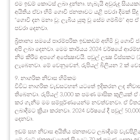
එම ඉඩම් කොටස් ලබා දුන්නා. හැබැයි අවුරුදු සිය
අයිතිය ඒවා හිමි ගොවි ජනතාවට යළි පවරා දීමක් සි
“ගොවි දන මනා වූ; ලැබිය යුතු වූ සේම ගම්බිම්” අප 
පවරා දෙනවා.
බ්‍රිතාන්‍ය සමයේ පාරම්පරික ඉඩකඩම් අහිමි වූ ගොවි
අපි ලබා දෙනවා. මෙම කාර්යය 2024 වර්ෂයේ ආරම
නිම කිරීම අපගේ අපේක්‍ෂාවයි. පවුල් ලක්‍ෂ විස්සකට
ලැබෙනවා. මේ වෙනුවෙන්, රුපියල් බිලියන 2 ක් ව
9. නාගරික නිවාස හිමිකම
විවිධ නාගරික වැඩසටහන් යටතේ ඉදිකරන ලද නිවාස 
තිබෙනවා. රුපියල් 3,000 ක පමණ මාසික කුලියක් ඒ 
කර ගැනීම මම සම්පූර්ණයෙන්ම නවත්වනවා. ඒ විතර
ලබාදීමට ක්‍රියා කරනවා. 2024 වර්ෂයේ දී පවුල් 5
දෙනවා.
ඉඩම් සහ නිවාස අයිතිය ජනතාවට ලබාදීමේ වැඩපිළි