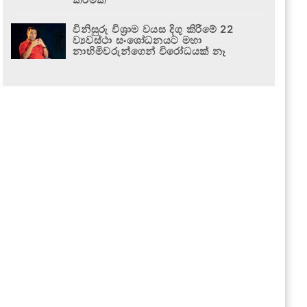
විනිසුරු විශ්‍රාම වයස දිගු කිරීමේ 22
ව්‍යවස්ථා සංශෝධනයට මහා
නාහිමිවරුන්ගෙන් විරෝධයක් නෑ