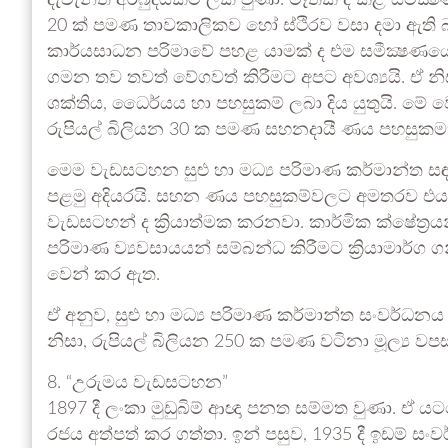
දැවැන්ත අර්බුදයකට ලක් වුණා. මෑතක දී කළ සමීක්
20 ක් පමණ තාවකාලිකව හෝ ස්ථිරව වසා දමා ඇති බ
කාර්යසාධන පරිමාවේ පහළ යාමක් ද එම සමීක්‍ෂණය
ගමන තව තවත් වේගවත් කිරීමට අපට අවශ්‍යයි. ඒ නිස
ශක්තිය, ධෛර්යය හා පහසුකම් ලබා දිය යුතුයි. මේ
රුපියල් බිලියන 30 ක පමණ සහනදායී ණය පහසුකමක
මෙම වැඩසටහන සුළු හා මධ්‍ය පරිමාණ කර්මාන්ත ස
පළමු අදියරයි. සහන ණය පහසුකම්වලට අමතරව එය
වැඩසටහන් ද ක්‍රියාත්මක කරනවා. කාර්මික ක්ෂේත්‍ර
පරිමාණ ව්‍යවසායයන් සම්බන්ධ කිරීමට ක්‍රියාමාර්ග
වෙන් කර ඇත.
ඒ අනුව, සුළු හා මධ්‍ය පරිමාණ කර්මාන්ත සංවර්ධන
නිසා, රුපියල් බිලියන 250 ක පමණ වටිනා මූල්‍ය ව
8. “උරුමය වැඩසටහන”
1897 දී ලංකා මුඩුබිම් ආඥා පනත සම්මත වුණා. ඒ යටත
රජය අත්පත් කර ගත්තා. ඉන් පසුව, 1935 දී ඉඩම් ස