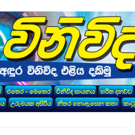
්
එතෙර - මෙතෙර
විනිවිද සායනය
හරිත දනව්ව
කය
උරුමයක අසිරිය
නිතර නොඇසෙන කතා
කාටූ