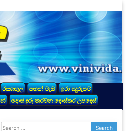
රසගඟුල
පහන් ටැඹ
ඉරා අදුරුපට
න්
දොස් දුරු කරවන දොස්තර උපදෙස්