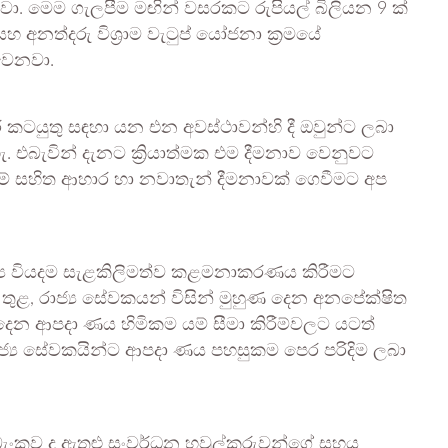
වා. මෙම ගැලපීම මඟින් වසරකට රුපියල් බිලියන 9 ක්
අනත්දරු විශ්‍රාම වැටුප් යෝජනා ක්‍රමයේ
වෙනවා.
රී කටයුතු සඳහා යන එන අවස්ථාවන්හි දී ඔවුන්ට ලබා
එබැවින් දැනට ක්‍රියාත්මක එම දීමනාව වෙනුවට
පීම් සහිත ආහාර හා නවාතැන් දීමනාවක් ගෙවීමට අප
ජ්‍ය වියදම සැළකිලිමත්ව කළමනාකරණය කිරීමට
ිය තුළ, රාජ්‍ය සේවකයන් විසින් මුහුණ දෙන අනපේක්ෂිත
 දෙන ආපදා ණය හිමිකම යම් සීමා කිරීම්වලට යටත්
රාජ්‍ය සේවකයින්ට ආපදා ණය පහසුකම පෙර පරිදිම ලබා
බැංකුව ද ඇතුළු සංවර්ධන හවුල්කරුවන්ගේ සහය