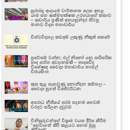
සුරාබදු ආදායම වාර්තාගත ලෙස ඉහළ
යාම සහ ආත්මභක්ෂක උරගයාගේ කතාව
– ආචාර්ය ප්‍රණීත් අභයසුන්දර හිටපු
මානව විද්‍යා මහාචාර්ය
විශ්වවිද්‍යාල කඩඉම් ලකුණු නිකුත් කෙරේ
ප්‍රවේසම් වන්න; එල් නිනෝ යනු පාරිසරික
හෘද රෝග අවදානමකි – හෘදවේද
විශේෂඥ වෛද්‍ය මහාචාර්ය නාමල්
විජයසිංහ
කුස තුළ සැඟවුණු නොනිදන කම්හල –
වෛද්‍ය සුගත් විජේවර්ධන
අපරාධ නීතියේ පරම පදනම හෙවත්
වරදට සරිලන දඬුවම
විනිසුරුවන්ගේ විශ්‍රාම වයස දීර්ඝ කිරීම
“දොවාගත් කිරි කළයට ගොම මුසු
කිරීමක්”