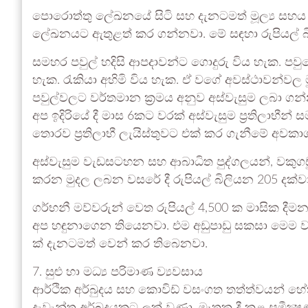
පොරොත්තු ලේඛනයේ සිටි සහ දැනටමත් මූල්‍ය සහය ලබා
ලේඛනයට ඇතුළත් කර ගන්නවා. මේ සඳහා රුපියල් බ
සමහර පවුල් හදිසි ආපදාවන්ට ගොදුරු විය හැක. පව
හැක. රැකියා අහිමි විය හැක. ඒ වගේ අවස්ථාවන්
පවුල්වලට වර්තමාන ක්‍රමය අනුව අස්වැසුම ලබා ගන
අප ඉදිරියේ දී මාස 6කට වරක් අස්වැසුම ප්‍රතිලාභීන
තොරව ප්‍රතිලාභී ලැයිස්තුවට එක් කර ගැනීමේ අව
අස්වැසුම වැඩසටහන සහ ආබාධිත පුද්ගලයන්, වකුගඩු
කරන මුදල ලබන වසරේ දී රුපියල් බිලියන 205 දක්ව
ගර්භනී මව්වරුන් වෙත රුපියල් 4,500 ක මාසික දීමන
අප හඳුනාගෙන තියෙනවා. එම අඩුපාඩු සකසා මෙම ව
ක් දැනටමත් වෙන් කර තිබෙනවා.
7. සුළු හා මධ්‍ය පරිමාණ ව්‍යවසාය
ආර්ථික අර්බුදය සහ කොවිඩ් වසංගත තත්ත්වයන් හේත