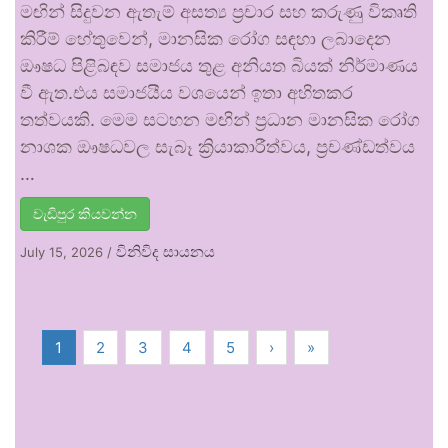
මඟින් සිදුවන ඇතැම් අසත්‍ය ප්‍රචාර සහ කරුණු විකෘති
කිරීම් හේතුවෙන්, මානසික රෝග සඳහා ලබාදෙන
ඖෂධ පිළිබඳව සමාජය තුළ අනියත බියක් නිර්මාණය
වී ඇත.එය සමාජයීය වශයෙන් ඉතා අහිතකර
තත්වයකි. මෙම සටහන මඟින් ප්‍රධාන මානසික රෝග
නාශක ඖෂධවල සැබෑ ක්‍රියාකාරීත්වය, ප්‍රචණ්ඩත්වය
…
වැඩිපුර කියවන්න
විනිවිද සායනය
July 15, 2026
/
1
2
3
4
5
›
»