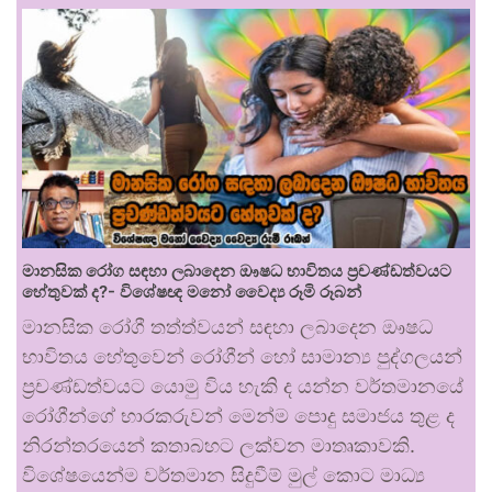
මානසික රෝග සඳහා ලබාදෙන ඖෂධ භාවිතය ප්‍රචණ්ඩත්වයට
හේතුවක් ද?- විශේෂඥ මනෝ වෛද්‍ය රූමි රූබන්
මානසික රෝගී තත්ත්වයන් සඳහා ලබාදෙන ඖෂධ
භාවිතය හේතුවෙන් රෝගීන් හෝ සාමාන්‍ය පුද්ගලයන්
ප්‍රචණ්ඩත්වයට යොමු විය හැකි ද යන්න වර්තමානයේ
රෝගීන්ගේ භාරකරුවන් මෙන්ම පොදු සමාජය තුළ ද
නිරන්තරයෙන් කතාබහට ලක්වන මාතෘකාවකි.
විශේෂයෙන්ම වර්තමාන සිදුවීම් මුල් කොට මාධ්‍ය