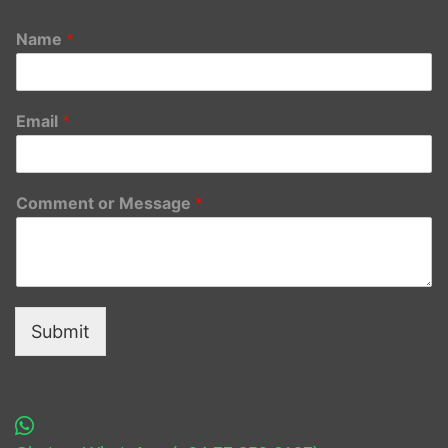
Name
*
Email
*
Comment or Message
*
Submit