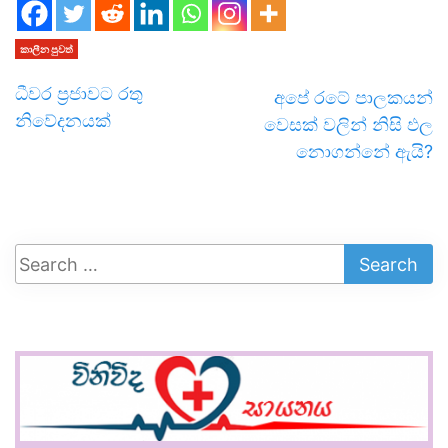
කාලීන පුවත්
ධීවර ප්‍රජාවට රතු
අපේ රටේ පාලකයන්
නිවේදනයක්
වෙසක් වලින් නිසි ඵල
නොගන්නේ ඇයි?