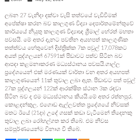
ලබන 27 වැනිදා දක්වා වැසි තත්වයේ වැඩිවීමක්
අපේක්ෂා කරන බව කාලගුණ විද්‍යා දෙපාර්තමේන්තුවේ
කාර්යයේ නියුතු කාලගුණ විද්‍යාඥ ශ්‍රීමාල් හේරත් මහතා
පවසයි. මේ අතර දැනට පවතින අයහපත් කාලගුණික
තත්ත්වය හේතුවෙන් දිස්ත්‍රික්ක 7ක පවුල් 17,078කට
අයත් පුද්ගලයන් 67591ක් පීඩාවට පත්ව සිටින බව
ආපදා කළමනාකරණ මධ්‍යස්ථානය පවසයි.ගාල්ල
ප්‍රදේශයෙන් එක් මරණයක් වාර්තා වන අතර අයහපත්
කාලගුණයෙන් 11ක් තුවාල ලබා ඇත. පීඩාවට පත් පවුල්
27ක පුද්ගලයන් 122ක් ආරක්ෂිත ස්ථාන 3ක රඳවා
සිටින බව ද එම මධ්‍යස්ථානය කියයි.මේ අතර රත්නපුර,
කොළදන්කුල, එගොඩ ඇල්ලවත්ත ප්‍රදේශයේ නිවසක්
මතට ඊයේ (21දා) උදේ ගසක් කඩා වැටීමෙන් තිදෙනකු
තුවාල ලබා රෝහල්ගත කර තිබේ. එම නිවස
සම්පූර්ණයෙන්ම විනාශ වී තිබේ.