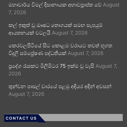
මහාචාර්ය විමල් දිසානායක අභාවප්‍රාප්ත වේ
August
7, 2026
කල් ඉකුත් වූ ඖෂධ තොගයක් සමඟ සැපයුම්
ආයතනයක් වටලයි
August 7, 2026
කෙරවලපිටියේ සිට කොළඹ වරායට තවත් භූගත
විදුලි සම්ප්‍රේෂණ පද්ධතියක්
August 7, 2026
ප්‍රදේශ රැසකට මිලිමීටර 75 ඉක්ම වූ වැසි
August 7,
2026
තුන්වන පාසල් වාරයේ පළමු අදියර අදින් අවසන්
August 7, 2026
CONTACT US