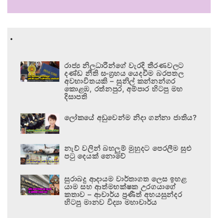
.
රාජ්‍ය නිලධාරීන්ගේ වැරදි තීරණවලට
දණ්ඩ නීති සංග්‍රහය යෙදවීම බරපතල
අවභාවිතයකි – සුනිල් කන්නන්ගර
කොළඹ, රත්නපුර, අම්පාර හිටපු මහ
දිසාපති
ලෝකයේ අඩුවෙන්ම නිදා ගන්නා ජාතිය?
නැව් වලින් බහලුම් මුහුදට පෙරලීම සුළු
පටු දෙයක් නොවේ
සුරාබදු ආදායම වාර්තාගත ලෙස ඉහළ
යාම සහ ආත්මභක්ෂක උරගයාගේ
කතාව – ආචාර්ය ප්‍රණීත් අභයසුන්දර
හිටපු මානව විද්‍යා මහාචාර්ය