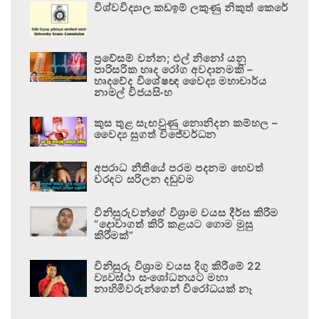
විශ්වවිද්‍යාල කඩඉම් ලකුණු නිකුත් කෙරේ
ප්‍රවේසම් වන්න; එල් නිනෝ යනු
පාරිසරික හෘද රෝග අවදානමකි –
හෘදවේද විශේෂඥ වෛද්‍ය මහාචාර්ය
නාමල් විජයසිංහ
කුස තුළ සැඟවුණු නොනිදන කම්හල –
වෛද්‍ය සුගත් විජේවර්ධන
අපරාධ නීතියේ පරම පදනම හෙවත්
වරදට සරිලන දඬුවම
විනිසුරුවන්ගේ විශ්‍රාම වයස දීර්ඝ කිරීම
“දොවාගත් කිරි කළයට ගොම මුසු
කිරීමක්”
විනිසුරු විශ්‍රාම වයස දිගු කිරීමේ 22
ව්‍යවස්ථා සංශෝධනයට මහා
නාහිමිවරුන්ගෙන් විරෝධයක් නෑ