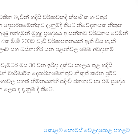
තින බැවින් හදිසි වර්ෂාවකදී ක්ෂණික ගංවතුර
 දෙපාර්තමේන්තුව දැනුම්දී තිබේ.නිවේදනයක් නිකුත්
ණු අන්දමන් මුහුදු ප්‍රදේශය ආසන්නව වර්ධනය වෙමින්
ක මි.මී 200ට වැඩි වර්ෂාපතනයක් ඇති විය හැකි
ණ, ඌව සහ බස්නාහිර යන පළාත්වල මෙම අවදානම්
ම්බර් මස 30 වන ඉරිදා දක්වා කාලය තුළ හදිසි
් වාරිමාර්ග දෙපාර්තමේන්තුව නිකුත් කරන පූර්ව
ාවල පහත් නිම්නයන්හි පදිංචි ජනතාව හා එම ප්‍රදේශ
ස ද දැනුම් දී තිබේ.
කොළඹ කොටස් වෙළඳපොළ පහළට