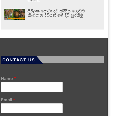
සිරිලක සොබා දම් අසිරිය ලොවට
කියාපාන දිවියන් ගේ දිවි සුරකිමු
CONTACT US
Name
*
Email
*