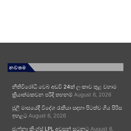
නවතම
නීතිවිරෝධී වෙබ් අඩවි 24ක් ලංකාව තුළ වහාම
ක්‍රියාත්මකවන පරිදි තහනම්
August 6, 2026
ජූලි මාසයේදී විදේශ රැකියා සඳහා පිටත්ව ගිය පිරිස
ඉහළට
August 6, 2026
ජැෆ්නා කිංග්ස් LPL අවසන් සටනට
August 6,