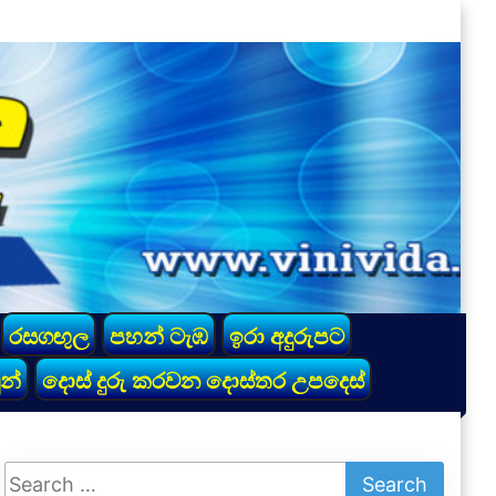
රසගඟුල
පහන් ටැඹ
ඉරා අදුරුපට
න්
දොස් දුරු කරවන දොස්තර උපදෙස්