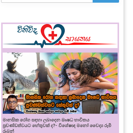
මානසික රෝග සඳහා ලබාදෙන ඖෂධ භාවිතය
ප්‍රචණ්ඩත්වයට හේතුවක් ද?- විශේෂඥ මනෝ වෛද්‍ය රූමි
රූබන්