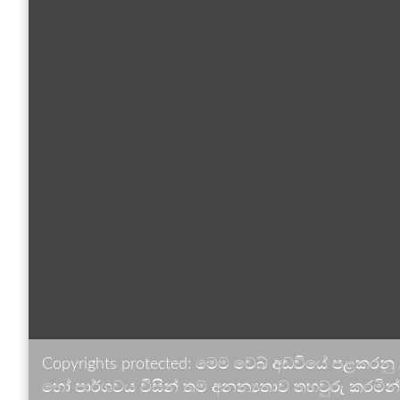
Copyrights protected: මෙම වෙබ් අඩවියේ පළකරනු
හෝ පාර්ශවය විසින් තම අනන්‍යතාව තහවුරු කරමින් ඉ