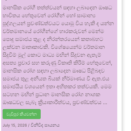
මානසික රෝගී තත්ත්වයන් සඳහා ලබාදෙන ඖෂධ
භාවිතය හේතුවෙන් රෝගීන් හෝ සාමාන්‍ය
පුද්ගලයන් ප්‍රචණ්ඩත්වයට යොමු විය හැකි ද යන්න
වර්තමානයේ රෝගීන්ගේ භාරකරුවන් මෙන්ම
පොදු සමාජය තුළ ද නිරන්තරයෙන් කතාබහට
ලක්වන මාතෘකාවකි. විශේෂයෙන්ම වර්තමාන
සිදුවීම් මුල් කොට මාධ්‍ය මඟින් සිදුවන ඇතැම්
අසත්‍ය ප්‍රචාර සහ කරුණු විකෘති කිරීම් හේතුවෙන්,
මානසික රෝග සඳහා ලබාදෙන ඖෂධ පිළිබඳව
සමාජය තුළ අනියත බියක් නිර්මාණය වී ඇත.එය
සමාජයීය වශයෙන් ඉතා අහිතකර තත්වයකි. මෙම
සටහන මඟින් ප්‍රධාන මානසික රෝග නාශක
ඖෂධවල සැබෑ ක්‍රියාකාරීත්වය, ප්‍රචණ්ඩත්වය …
වැඩිපුර කියවන්න
විනිවිද සායනය
July 15, 2026
/