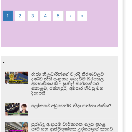
1
2
3
4
5
›
»
.
රාජ්‍ය නිලධාරීන්ගේ වැරදි තීරණවලට
දණ්ඩ නීති සංග්‍රහය යෙදවීම බරපතල
අවභාවිතයකි – සුනිල් කන්නන්ගර
කොළඹ, රත්නපුර, අම්පාර හිටපු මහ
දිසාපති
ලෝකයේ අඩුවෙන්ම නිදා ගන්නා ජාතිය?
සුරාබදු ආදායම වාර්තාගත ලෙස ඉහළ
යාම සහ ආත්මභක්ෂක උරගයාගේ කතාව