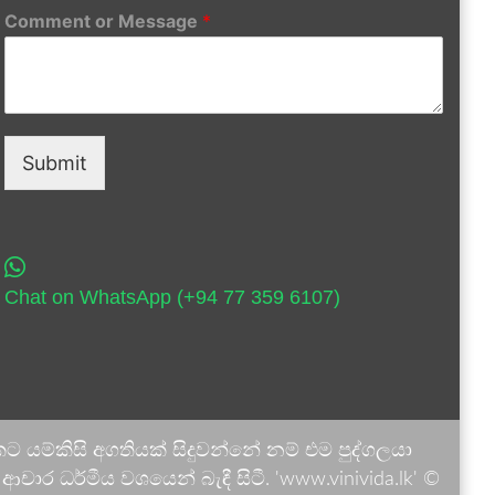
Comment or Message
*
Submit
Chat on WhatsApp (+94 77 359 6107)
 යම්කිසි අගතියක් සිදුවන්නේ නම් එම පුද්ගලයා
ාර ධර්මීය වශයෙන් බැඳී සිටී. 'www.vinivida.lk' ©