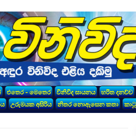
්
එතෙර - මෙතෙර
විනිවිද සායනය
හරිත දනව්ව
කය
උරුමයක අසිරිය
නිතර නොඇසෙන කතා
කාටූ