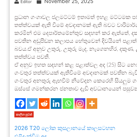
November 25, 2025
Editor
ප්‍රධාන ගංගාවල ජලමට්ටම් ඉතාමත් ඉහළ මට්ටමක පව
තත්ත්වයක් ඇති වීමේ අවදානමක් ඇති බවට වාරිමාර්ග
කරමින් එම දෙපාර්තමේන්තුව සඳහන් කර ඇත්තේ, දකු
පවතින අඩුපීඩන කලාපය හේතුවෙන් දිවයිනේ පළාත් 6
බවය.ඒ අනුව උතුරු, උතුරු මැද, නැගෙනහිර, දකු
තත්ත්වය පවතී.
ඒ අනුව ඉහත සඳහන් කළ පළාත්වල අද (25) සිට නොවැ
ගංවතුර තත්ත්වයක් ඇතිවීමේ අවදානමක් පවතින බැවින
ගංවතුර අනතුරු ඇඟවීම් නිවේදන කෙරෙහි සියලුම ගංග
ඔස්සේ ගමන්කරන ජනතාව දැඩි අවධානයෙන් පසුවන ලෙ
කාලීන පුවත්
2026 T20 ලෝක කුසලානයේ කාලසටහන
එළිදැක්වීම අද