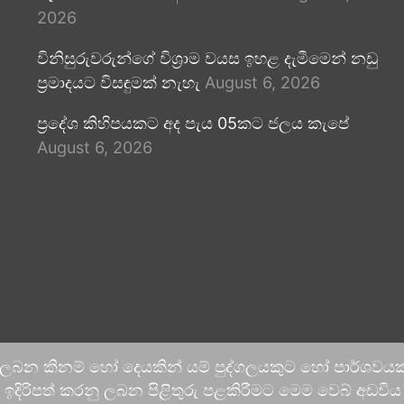
2026
විනිසුරුවරුන්ගේ විශ්‍රාම වයස ඉහළ දැමීමෙන් නඩු
ප්‍රමාදයට විසඳුමක් නැහැ
August 6, 2026
ප්‍රදේශ කිහිපයකට අද පැය 05කට ජලය කැපේ
August 6, 2026
 ලබන කිනම් හෝ දෙයකින් යම් පුද්ගලයකුට හෝ පාර්ශවයකට
දිරිපත් කරනු ලබන පිළිතුරු පළකිරීමට මෙම වෙබ් අඩවිය ආච