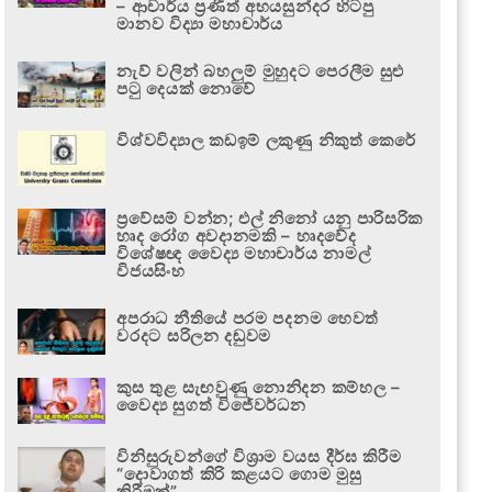
– ආචාර්ය ප්‍රණීත් අභයසුන්දර හිටපු
මානව විද්‍යා මහාචාර්ය
නැව් වලින් බහලුම් මුහුදට පෙරලීම සුළු
පටු දෙයක් නොවේ
විශ්වවිද්‍යාල කඩඉම් ලකුණු නිකුත් කෙරේ
ප්‍රවේසම් වන්න; එල් නිනෝ යනු පාරිසරික
හෘද රෝග අවදානමකි – හෘදවේද
විශේෂඥ වෛද්‍ය මහාචාර්ය නාමල්
විජයසිංහ
අපරාධ නීතියේ පරම පදනම හෙවත්
වරදට සරිලන දඬුවම
කුස තුළ සැඟවුණු නොනිදන කම්හල –
වෛද්‍ය සුගත් විජේවර්ධන
විනිසුරුවන්ගේ විශ්‍රාම වයස දීර්ඝ කිරීම
“දොවාගත් කිරි කළයට ගොම මුසු
කිරීමක්”