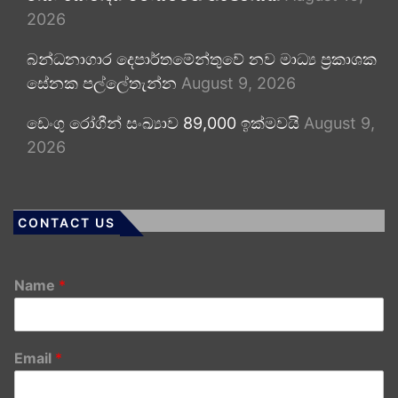
2026
බන්ධනාගාර දෙපාර්තමේන්තුවේ නව මාධ්‍ය ප්‍රකාශක
සේනක පල්ලේතැන්න
August 9, 2026
ඩෙංගු රෝගීන් සංඛ්‍යාව 89,000 ඉක්මවයි
August 9,
2026
CONTACT US
Name
*
Email
*