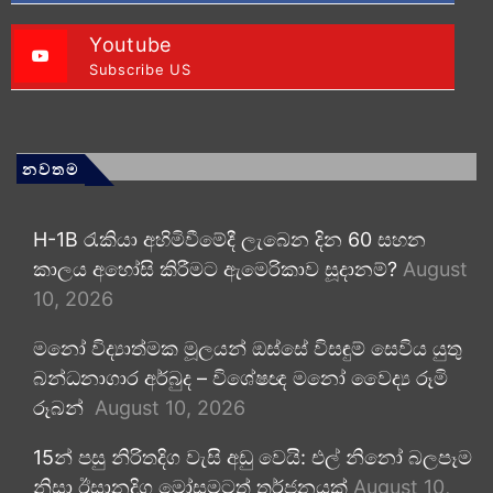
Youtube
Subscribe US
නවතම
H-1B රැකියා අහිමිවීමේදී ලැබෙන දින 60 සහන
කාලය අහෝසි කිරීමට ඇමෙරිකාව සූදානම්?
August
10, 2026
මනෝ විද්‍යාත්මක මූලයන් ඔස්සේ විසඳුම් සෙවිය යුතු
බන්ධනාගාර අර්බුද – විශේෂඥ මනෝ වෛද්‍ය රූමි
රූබන්
August 10, 2026
15න් පසු නිරිතදිග වැසි අඩු වෙයි: එල් නිනෝ බලපෑම
නිසා ඊසානදිග මෝසමටත් තර්ජනයක්
August 10,