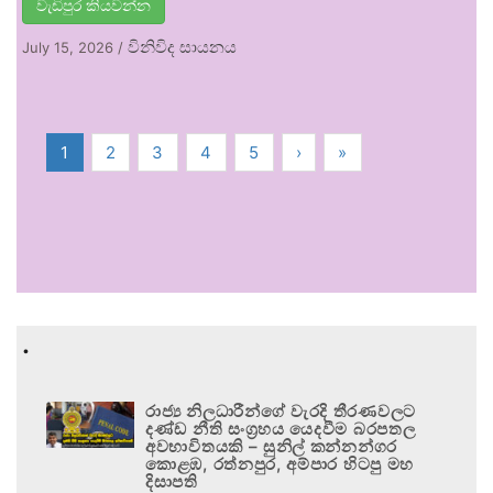
වැඩිපුර කියවන්න
විනිවිද සායනය
July 15, 2026
/
1
2
3
4
5
›
»
.
රාජ්‍ය නිලධාරීන්ගේ වැරදි තීරණවලට
දණ්ඩ නීති සංග්‍රහය යෙදවීම බරපතල
අවභාවිතයකි – සුනිල් කන්නන්ගර
කොළඹ, රත්නපුර, අම්පාර හිටපු මහ
දිසාපති