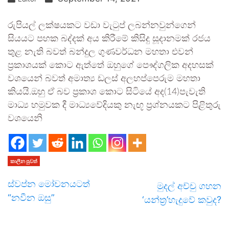
රුපියල් ලක්ෂයකට වඩා වැටුප් ලබන්නවුන්ගෙන්
සියයට පහක බද්දක් අය කිරීමේ කිසිදු සූදානමක් රජය
තුළ නැති බවත් බන්දුල ගුණවර්ධන මහතා එවන්
ප්‍රකාශයක් කොට ඇත්තේ ඔහුගේ පෞද්ගලික අදහසක්
වශයෙන් බවත් අමාත්‍ය ඩලස් අලහප්පෙරුම මහතා
කියයි.ඔහු ඒ බව ප්‍රකාශ කොට සිටියේ අද(14)පැවැති
මාධ්‍ය හමුවක දී මාධ්‍යවේදියකු නැඟූ ප්‍රශ්නයකට පිළිතුරු
වශයෙනි
කාලීන පුවත්
ස්වප්න මෝචනයටත්
මුදල් අච්චු ගහන
“නවීන ඔසු”
‘යන්ත්‍ර’හැදුවේ කවුද?