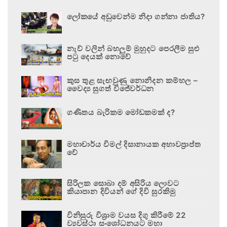
ලෝකයේ අඩුවෙන්ම නිදා ගන්නා ජාතිය?
නැව් වලින් බහලුම් මුහුදට පෙරලීම සුළු
පටු දෙයක් නොවේ
කුස තුළ සැඟවුණු නොනිදන කම්හල –
වෛද්‍ය සුගත් විජේවර්ධන
ගණිතය බැරිකම මෝඩකමක් ද?
මහාචාර්ය විමල් දිසානායක අභාවප්‍රාප්ත
වේ
සිරිලක සොබා දම් අසිරිය ලොවට
කියාපාන දිවියන් ගේ දිවි සුරකිමු
විනිසුරු විශ්‍රාම වයස දිගු කිරීමේ 22
ව්‍යවස්ථා සංශෝධනයට මහා