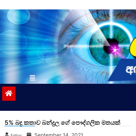
Skip
to
content
vinivida.lk
5% බදු කතාව බන්දුල ගේ පෞද්ගලික මතයක්
September 14, 2021
Editor