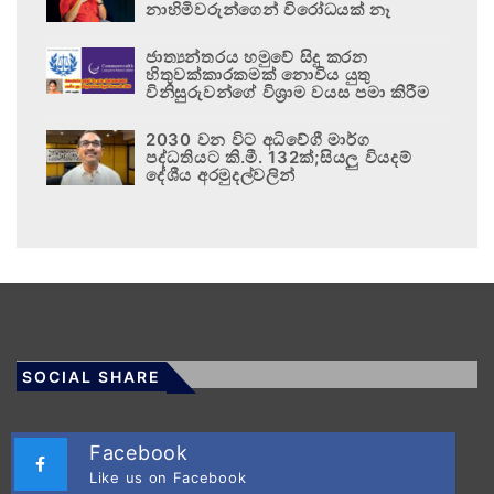
නාහිමිවරුන්ගෙන් විරෝධයක් නෑ
ජාත්‍යන්තරය හමුවේ සිදු කරන
හිතුවක්කාරකමක් නොවිය යුතු
විනිසුරුවන්ගේ විශ්‍රාම වයස පමා කිරීම
2030 වන විට අධිවේගී මාර්ග
පද්ධතියට කි.මී. 132ක්;සියලු වියදම්
දේශීය අරමුදල්වලින්
SOCIAL SHARE
Facebook
Like us on Facebook