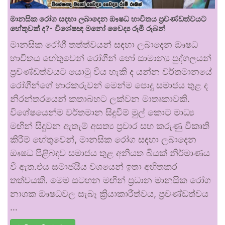
මානසික රෝග සඳහා ලබාදෙන ඖෂධ භාවිතය ප්‍රචණ්ඩත්වයට
හේතුවක් ද?- විශේෂඥ මනෝ වෛද්‍ය රූමි රූබන්
මානසික රෝගී තත්ත්වයන් සඳහා ලබාදෙන ඖෂධ
භාවිතය හේතුවෙන් රෝගීන් හෝ සාමාන්‍ය පුද්ගලයන්
ප්‍රචණ්ඩත්වයට යොමු විය හැකි ද යන්න වර්තමානයේ
රෝගීන්ගේ භාරකරුවන් මෙන්ම පොදු සමාජය තුළ ද
නිරන්තරයෙන් කතාබහට ලක්වන මාතෘකාවකි.
විශේෂයෙන්ම වර්තමාන සිදුවීම් මුල් කොට මාධ්‍ය
මඟින් සිදුවන ඇතැම් අසත්‍ය ප්‍රචාර සහ කරුණු විකෘති
කිරීම් හේතුවෙන්, මානසික රෝග සඳහා ලබාදෙන
ඖෂධ පිළිබඳව සමාජය තුළ අනියත බියක් නිර්මාණය
වී ඇත.එය සමාජයීය වශයෙන් ඉතා අහිතකර
තත්වයකි. මෙම සටහන මඟින් ප්‍රධාන මානසික රෝග
නාශක ඖෂධවල සැබෑ ක්‍රියාකාරීත්වය, ප්‍රචණ්ඩත්වය
…