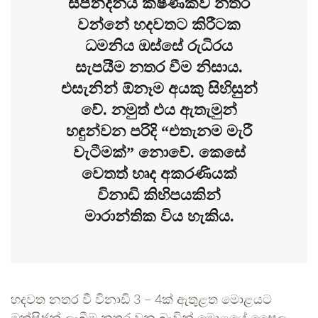
ස්පන්දනය ක්ෂණිකව නතර
වන්නේ හදවතට කිරීටක
ධමනිය ඔස්සේ රුධිරය
සැපයීම නතර වීම නිසාය.
එසැනින් ඕනෑම අයකු සිහිසුන්
වේ. නමුත් එය ඇතැමුන්
හඳුන්වන පරිදි “එතැනම මැරී
වැටීමක්” නොවේ. කෙසේ
වෙතත් හෘද අකරණියක්
විනාඩි කිහිපයකින්
මාරාන්තික විය හැකිය.
හදවත නතර වී විනාඩි 3 – 4ක් ඇතුළත මොළයට