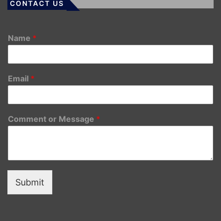
CONTACT US
Name
*
Email
*
Comment or Message
*
Submit