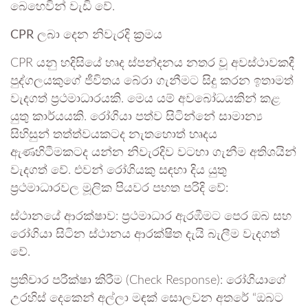
බෙහෙවින් වැඩි වේ.
CPR ලබා දෙන නිවැරදි ක්‍රමය
CPR යනු හදිසියේ හෘද ස්පන්දනය නතර වූ අවස්ථාවකදී
පුද්ගලයකුගේ ජීවිතය බේරා ගැනීමට සිදු කරන ඉතාමත්
වැදගත් ප්‍රථමාධාරයකි. මෙය යම් අවබෝධයකින් කළ
යුතු කාර්යයකි. රෝගියා පත්ව සිටින්නේ සාමාන්‍ය
සිහිසුන් තත්ත්වයකටද නැතහොත් හෘදය
ඇණහිටීමකටද යන්න නිවැරදිව වටහා ගැනීම අතිශයින්
වැදගත් වේ. එවන් රෝගියකු සඳහා දිය යුතු
ප්‍රථමාධාරවල මූලික පියවර පහත පරිදි වේ:
ස්ථානයේ ආරක්ෂාව: ප්‍රථමාධාර ඇරඹීමට පෙර ඔබ සහ
රෝගියා සිටින ස්ථානය ආරක්ෂිත දැයි බැලීම වැදගත්
වේ.
ප්‍රතිචාර පරීක්ෂා කිරීම (Check Response): රෝගියාගේ
උරහිස් දෙකෙන් අල්ලා මඳක් සොලවන අතරේ “ඔබට