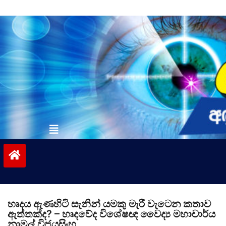
Skip
to
content
vinivida.lk
හෘදය ඇණහිටි සැනින් යමකු මැරී වැටෙන කතාව
ඇත්තක්ද? – හෘදවේද විශේෂඥ වෛද්‍ය මහාචාර්ය
නාමල් විජයසිංහ