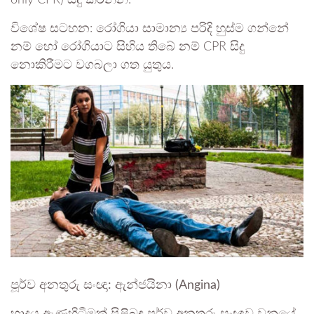
විශේෂ සටහන: රෝගියා සාමාන්‍ය පරිදි හුස්ම ගන්නේ
නම් හෝ රෝගියාට සිහිය තිබේ නම් CPR සිදු
නොකිරීමට වගබලා ගත යුතුය.
පූර්ව අනතුරු සංඥා: ඇන්ජයිනා (Angina)