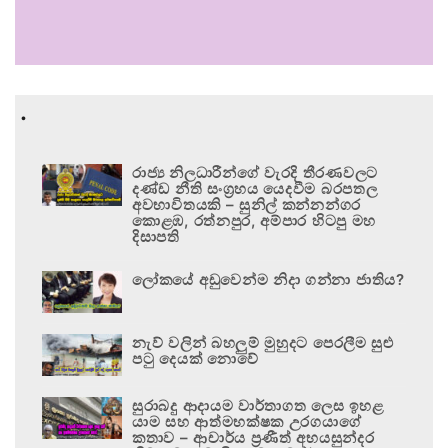
.
රාජ්‍ය නිලධාරීන්ගේ වැරදි තීරණවලට
දණ්ඩ නීති සංග්‍රහය යෙදවීම බරපතල
අවභාවිතයකි – සුනිල් කන්නන්ගර
කොළඹ, රත්නපුර, අම්පාර හිටපු මහ
දිසාපති
ලෝකයේ අඩුවෙන්ම නිදා ගන්නා ජාතිය?
නැව් වලින් බහලුම් මුහුදට පෙරලීම සුළු
පටු දෙයක් නොවේ
සුරාබදු ආදායම වාර්තාගත ලෙස ඉහළ
යාම සහ ආත්මභක්ෂක උරගයාගේ
කතාව – ආචාර්ය ප්‍රණීත් අභයසුන්දර