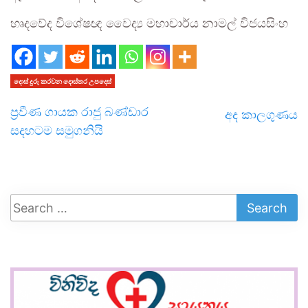
හෘදවේද විශේෂඥ වෛද්‍ය මහාචාර්ය නාමල් විජයසිංහ
දොස් දුරු කරවන දොස්තර උපදෙස්
ප්‍රවීණ ගායක රාජු බණ්ඩාර
අද කාලගුණය
සදහටම සමුගනියි