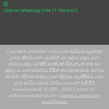
Chat on WhatsApp (+94 77 359 6107)
Copyrights protected: මෙම වෙබ් අඩවියේ පළකරනු
ලබන කිනම් හෝ දෙයකින් යම් පුද්ගලයකුට හෝ
පාර්ශවයකට යම්කිසි අගතියක් සිදුවන්නේ නම් එම
පුද්ගලයා හෝ පාර්ශවය විසින් තම අනන්‍යතාව තහවුරු
කරමින් ඉදිරිපත් කරනු ලබන පිළිතුරු පළකිරීමට මෙම
වෙබ් අඩවිය ආචාර ධර්මීය වශයෙන් බැඳී සිටී.
'www.vinivida.lk' © 2021- 2024| Contact Us -
editor.vinivida@gmail.com |
Design & develop by
AmpleThemes