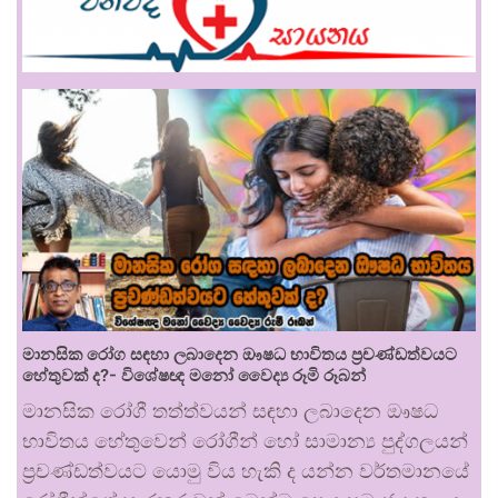
මානසික රෝග සඳහා ලබාදෙන ඖෂධ භාවිතය ප්‍රචණ්ඩත්වයට
හේතුවක් ද?- විශේෂඥ මනෝ වෛද්‍ය රූමි රූබන්
මානසික රෝගී තත්ත්වයන් සඳහා ලබාදෙන ඖෂධ
භාවිතය හේතුවෙන් රෝගීන් හෝ සාමාන්‍ය පුද්ගලයන්
ප්‍රචණ්ඩත්වයට යොමු විය හැකි ද යන්න වර්තමානයේ