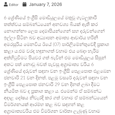
January 7, 2026
Editor
6 ශ්‍රේණියේ ඉංග්‍රීසි මොඩියුලයේ මතුවූ ගැටලුකාරී
තත්ත්වය සම්බන්ධයෙන් අනවශ්‍ය බියක් ඇති කර
නොගන්නා ලෙස දෙමාපියන්ගෙන් සහ දරුවන්ගෙන්
ඉල්ලා සිටින බව අධ්‍යාපන අමාත්‍ය ආචාර්ය හරිනි
අමරසූරිය මෙනවිය ඊයේ (07) පාර්ලිමේන්තුවේදී ප්‍රකාශ
කළා ය.එම වරද හඳුනාගත් වහාම එය බෙදා හැරීම
අත්හිටුවීමට පියවර ගත් බැවින් එම මොඩියුලය සිසුන්
අතට පත් නොවූ බවත් පැවසූ අග්‍රාමාත්‍ය වරිය 6
ශ්‍රේණියේ දරුවන් සඳහා වන ඉංග්‍රීසි පෙළපොත එළඹෙන
ජනවාරි 21 වන දිනත්, පළමු වසරේ දරුවන් සඳහා වන
ඉංග්‍රීසි පෙළපොත ජනවාරි 29 වන දිනත් ලබා දීමට
නියමිත බව ද ප්‍රකාශ කළා ය. එමෙන්ම ඒ සම්බන්ධ
අදාළ දෝෂය නිවැරදි කර ගත් වහාම ඒ සම්බන්ධයෙන්
විමර්ශනයක් ආරම්භ කළ බව සඳහන් කළ
අග්‍රාමාත්‍යවරිය එම විමර්ශන වාර්තා ලැබුණු වහාම