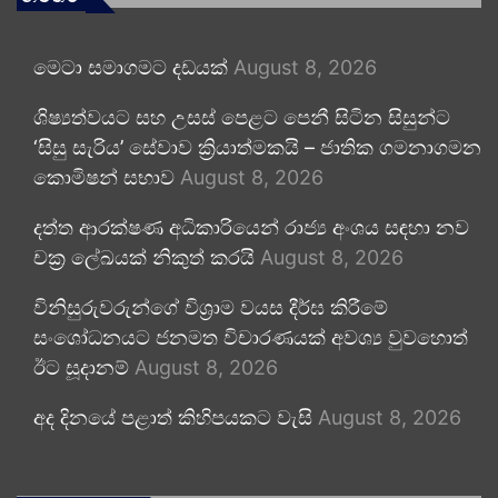
මෙටා සමාගමට දඩයක්
August 8, 2026
ශිෂ්‍යත්වයට සහ උසස් පෙළට පෙනී සිටින සිසුන්ට
‘සිසු සැරිය’ සේවාව ක්‍රියාත්මකයි – ජාතික ගමනාගමන
කොමිෂන් සභාව
August 8, 2026
දත්ත ආරක්ෂණ අධිකාරියෙන් රාජ්‍ය අංශය සඳහා නව
චක්‍ර ලේඛයක් නිකුත් කරයි
August 8, 2026
විනිසුරුවරුන්ගේ විශ්‍රාම වයස දීර්ඝ කිරීමේ
සංශෝධනයට ජනමත විචාරණයක් අවශ්‍ය වුවහොත්
ඊට සූදානම්
August 8, 2026
අද දිනයේ පළාත් කිහිපයකට වැසි
August 8, 2026