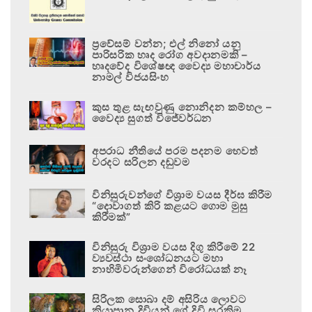
ප්‍රවේසම් වන්න; එල් නිනෝ යනු
පාරිසරික හෘද රෝග අවදානමකි –
හෘදවේද විශේෂඥ වෛද්‍ය මහාචාර්ය
නාමල් විජයසිංහ
කුස තුළ සැඟවුණු නොනිදන කම්හල –
වෛද්‍ය සුගත් විජේවර්ධන
අපරාධ නීතියේ පරම පදනම හෙවත්
වරදට සරිලන දඬුවම
විනිසුරුවන්ගේ විශ්‍රාම වයස දීර්ඝ කිරීම
“දොවාගත් කිරි කළයට ගොම මුසු
කිරීමක්”
විනිසුරු විශ්‍රාම වයස දිගු කිරීමේ 22
ව්‍යවස්ථා සංශෝධනයට මහා
නාහිමිවරුන්ගෙන් විරෝධයක් නෑ
සිරිලක සොබා දම් අසිරිය ලොවට
කියාපාන දිවියන් ගේ දිවි සුරකිමු