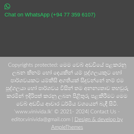
Chat on WhatsApp (+94 77 359 6107)
Copyrights protected: මෙම වෙබ් අඩවියේ පළකරනු
ලබන කිනම් හෝ දෙයකින් යම් පුද්ගලයකුට හෝ
පාර්ශවයකට යම්කිසි අගතියක් සිදුවන්නේ නම් එම
පුද්ගලයා හෝ පාර්ශවය විසින් තම අනන්‍යතාව තහවුරු
කරමින් ඉදිරිපත් කරනු ලබන පිළිතුරු පළකිරීමට මෙම
වෙබ් අඩවිය ආචාර ධර්මීය වශයෙන් බැඳී සිටී.
'www.vinivida.lk' © 2021- 2024| Contact Us -
editor.vinivida@gmail.com |
Design & develop by
AmpleThemes