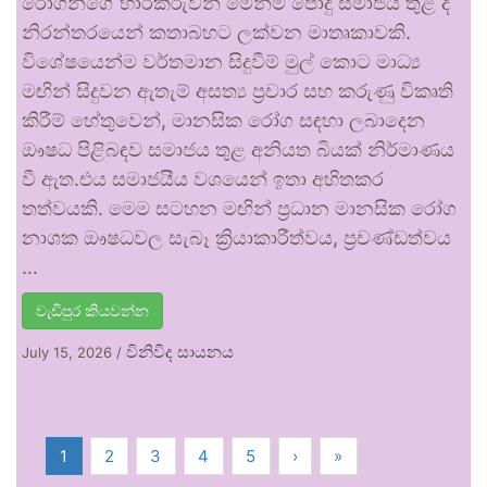
රෝගීන්ගේ භාරකරුවන් මෙන්ම පොදු සමාජය තුළ ද
නිරන්තරයෙන් කතාබහට ලක්වන මාතෘකාවකි.
විශේෂයෙන්ම වර්තමාන සිදුවීම් මුල් කොට මාධ්‍ය
මඟින් සිදුවන ඇතැම් අසත්‍ය ප්‍රචාර සහ කරුණු විකෘති
කිරීම් හේතුවෙන්, මානසික රෝග සඳහා ලබාදෙන
ඖෂධ පිළිබඳව සමාජය තුළ අනියත බියක් නිර්මාණය
වී ඇත.එය සමාජයීය වශයෙන් ඉතා අහිතකර
තත්වයකි. මෙම සටහන මඟින් ප්‍රධාන මානසික රෝග
නාශක ඖෂධවල සැබෑ ක්‍රියාකාරීත්වය, ප්‍රචණ්ඩත්වය
…
වැඩිපුර කියවන්න
විනිවිද සායනය
July 15, 2026
/
1
2
3
4
5
›
»