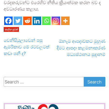
වරදකරුවන්ට එරෙහිව නීතිය ක්‍රියාත්මක කරන බව ද
අවධාරණය කළාය.
කාලීන පුවත්
වෙනිසියුලාවෙන් පසු
ඕනෑම ආපදාවකට මුහුණ
ඇමරිකාව මේ රටවලටත්
දීමට ආපදා කළමනාකරණ
කඩා පනී ද?
මධ්‍යස්ථානය සූදානම්