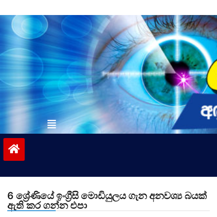
Skip
to
content
vinivida.lk
6 ශ්‍රේණියේ ඉංග්‍රීසි මොඩියුලය ගැන අනවශ්‍ය බයක්
ඇති කර ගන්න එපා