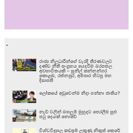
.
රාජ්‍ය නිලධාරීන්ගේ වැරදි තීරණවලට
දණ්ඩ නීති සංග්‍රහය යෙදවීම බරපතල
අවභාවිතයකි – සුනිල් කන්නන්ගර
කොළඹ, රත්නපුර, අම්පාර හිටපු මහ
දිසාපති
ලෝකයේ අඩුවෙන්ම නිදා ගන්නා ජාතිය?
නැව් වලින් බහලුම් මුහුදට පෙරලීම සුළු
පටු දෙයක් නොවේ
විශ්වවිද්‍යාල කඩඉම් ලකුණු නිකුත් කෙරේ