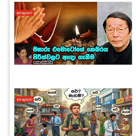
ඉරා අදුරුපට
ඉරා අදුරුපට