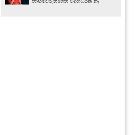
නාහිමිවරුන්ගෙන් විරෝධයක් නෑ