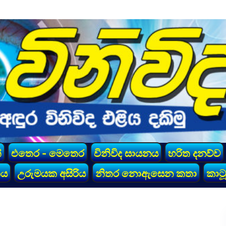
්
එතෙර - මෙතෙර
විනිවිද සායනය
හරිත දනව්ව
කය
උරුමයක අසිරිය
නිතර නොඇසෙන කතා
කාටූ