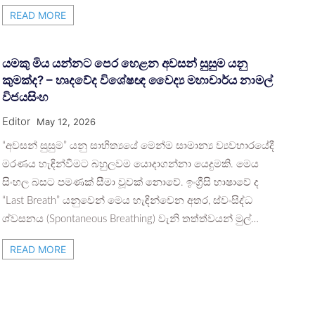
READ MORE
යමකු මිය යන්නට පෙර හෙළන අවසන් සුසුම යනු
කුමක්ද? – හෘදවේද විශේෂඥ වෛද්‍ය මහාචාර්ය නාමල්
විජයසිංහ
Editor
May 12, 2026
“අවසන් සුසුම” යනු සාහිත්‍යයේ මෙන්ම සාමාන්‍ය ව්‍යවහාරයේදී
මරණය හැඳින්වීමට බහුලවම යොදාගන්නා යෙදුමකි. මෙය
සිංහල බසට පමණක් සීමා වූවක් නොවේ. ඉංග්‍රීසි භාෂාවේ ද
“Last Breath” යනුවෙන් මෙය හැඳින්වෙන අතර, ස්වංසිද්ධ
ශ්වසනය (Spontaneous Breathing) වැනි තත්ත්වයන් මුල්…
READ MORE