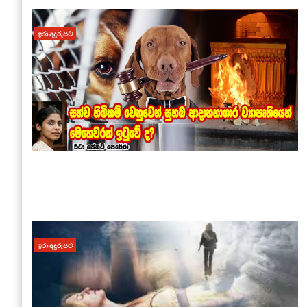
ඉරා අදුරුපට
ඉරා අදුරුපට