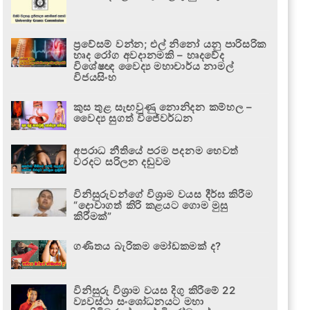
ප්‍රවේසම් වන්න; එල් නිනෝ යනු පාරිසරික
හෘද රෝග අවදානමකි – හෘදවේද
විශේෂඥ වෛද්‍ය මහාචාර්ය නාමල්
විජයසිංහ
කුස තුළ සැඟවුණු නොනිදන කම්හල –
වෛද්‍ය සුගත් විජේවර්ධන
අපරාධ නීතියේ පරම පදනම හෙවත්
වරදට සරිලන දඬුවම
විනිසුරුවන්ගේ විශ්‍රාම වයස දීර්ඝ කිරීම
“දොවාගත් කිරි කළයට ගොම මුසු
කිරීමක්”
ගණිතය බැරිකම මෝඩකමක් ද?
විනිසුරු විශ්‍රාම වයස දිගු කිරීමේ 22
ව්‍යවස්ථා සංශෝධනයට මහා