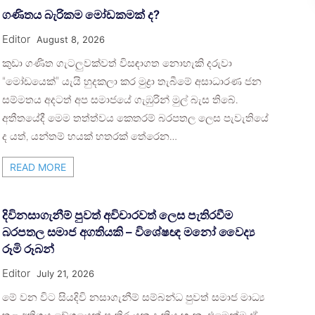
ගණිතය බැරිකම මෝඩකමක් ද?
Editor
August 8, 2026
කුඩා ගණිත ගැටලුවක්වත් විසඳාගත නොහැකි දරුවා
“මෝඩයෙක්” යැයි හුදකලා කර මුද්‍රා තැබීමේ අසාධාරණ ජන
සම්මතය අදටත් අප සමාජයේ ගැඹුරින් මුල් බැස තිබේ.
අතීතයේදී මෙම තත්ත්වය කෙතරම් බරපතල ලෙස පැවැතියේ
ද යත්, යන්තම් හයක් හතරක් තේරෙන…
READ MORE
දිවිනසාගැනීම් පුවත් අවිචාරවත් ලෙස පැතිරවීම
බරපතල සමාජ අගතියකි – විශේෂඥ මනෝ වෛද්‍ය
රූමි රූබන්
Editor
July 21, 2026
මේ වන විට සියදිවි නසාගැනීම් සම්බන්ධ පුවත් සමාජ මාධ්‍ය