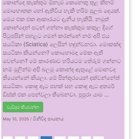
කොන්දෙ කැක්කුම ඕනෑම කෙනෙකු තුළ කිනම්
මොහොතක හෝ ඇතිවිය හැකි හරිම සුලබ දෙයක්.
මෙය එක එක ආකාරයට දැනිය හැකියි. නමුත්
කොන්දෙන් පටන් ගන්නා කැක්කුම කකුල දිගේ
පිටුපසින් පහළට ගමන් කරන්නේ නම් අපි එය
සයටිකා (Sciatica) ලෙසින් හඳුන්වනවා. මොකක්ද
සයටිකා කියන්නෙ? කොහොමද මේක ඇති
වෙන්නෙ? මේ කාරණාව හරියටම තේරුම් ගන්නට
නම් මුලින්ම අපි බලමු කොන්ද ඇතුළේ මොනවද
තියෙන්නේ කියලා. මේ පින්තූරයෙන් දක්වන්නේත්
සයටිකා. කොඳු ඇට පහක් සහ කොඳු ඇට අතරේ
ඩිස්ක් එක පෙන්වලා තිබෙනවා. පුපුරා යාම …
වැඩිපුර කියවන්න
විනිවිද සායනය
May 10, 2026
/