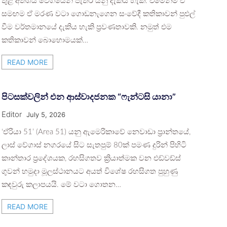
තුළ අතිශය වේගයෙන් පැතිර යනු දැකිය හැක. එමෙන්ම ඒ
සමඟම ඒ මරණ වටා ගොඩනැගෙන සංවේදී කතිකාවන් පුළුල්
වීම වර්තමානයේ දැකිය හැකි ප්‍රවණතාවකි. නමුත් එම
කතිකාවන් බොහොමයක්…
READ MORE
පිටසක්වලින් එන ආස්වාදජනක “ෆැන්ටසි යානා”
Editor
July 5, 2026
‘ඒරියා 51’ (Area 51) යනු ඇමෙරිකාවේ නෙවාඩා ප්‍රාන්තයේ,
ලාස් වේගාස් නගරයේ සිට සැතපුම් 80ක් පමණ දුරින් පිහිටි
කාන්තාර ප්‍රදේශයක, රහසිගතව ක්‍රියාත්මක වන එඩ්වඩ්ස්
ගුවන් හමුදා මූලස්ථානයට අයත් විශේෂ රහසිගත පුහුණු
කඳවුරු කලාපයයි. මේ වටා ගොතන…
READ MORE