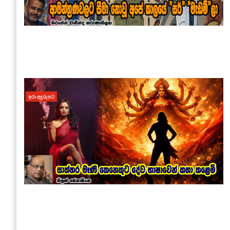
ඉරා අදුරුපට