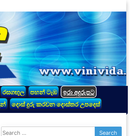
රසගඟුල
පහන් ටැඹ
ඉරා අදුරුපට
න්
දොස් දුරු කරවන දොස්තර උපදෙස්