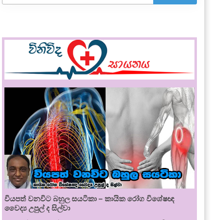
වියපත් වනවිට බහුල සයටිකා – කායික රෝග විශේෂඥ
වෛද්‍ය උපුල් ද සිල්වා