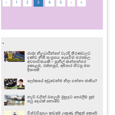
‹
1
2
3
4
5
›
»
.
රාජ්‍ය නිලධාරීන්ගේ වැරදි තීරණවලට
දණ්ඩ නීති සංග්‍රහය යෙදවීම බරපතල
අවභාවිතයකි – සුනිල් කන්නන්ගර
කොළඹ, රත්නපුර, අම්පාර හිටපු මහ
දිසාපති
ලෝකයේ අඩුවෙන්ම නිදා ගන්නා ජාතිය?
නැව් වලින් බහලුම් මුහුදට පෙරලීම සුළු
පටු දෙයක් නොවේ
විශ්වවිද්‍යාල කඩඉම් ලකුණු නිකුත් කෙරේ