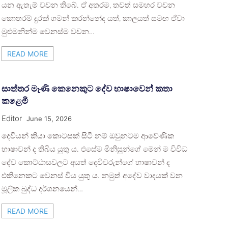
යන ඇතැම් වචන තිබේ. ඒ අතරම, තවත් සමහර වචන
කොතරම් දුරක් ගමන් කරන්නේද යත්, කාලයත් සමඟ ඒවා
මුළුමනින්ම වෙනස්ම වචන…
READ MORE
සාත්තර මෑණි කෙනෙකුට දේව භාෂාවෙන් කතා
කළෙමි
Editor
June 15, 2026
දෙවියන් කියා කොටසක් සිටී නම් ඔවුනටම ආවේණික
භාෂාවන් ද තිබිය යුතු ය. එසේම මිනිසුන්ගේ මෙන් ම විවිධ
දේව කොට්ඨාසවලට අයත් දෙවිවරුන්ගේ භාෂාවන් ද
එකිනෙකට වෙනස් විය යුතු ය. නමුත් අදේව වාදයක් වන
මූලික බුද්ධ දර්ශනයෙන්…
READ MORE