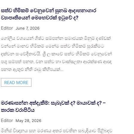
සත්ව හිමිකම් වෙනුවෙන් සුනඛ ආදාහනාගාර
ව්‍යාපෘතියෙන් මෙහෙවරක් ඉටුවේ ද?
Editor
June 7, 2026
ගෝලීය වශයෙන් ශිෂ්ට සම්පන්න සමාජයක මිනුම් දණ්ඩක්
වන්නේ මානව හිමිකම් මෙන්ම සත්ව හිමිකම් සුරැකීමට
දක්වන සංවේදීතාවයි. ශ්‍රී ලංකාවේ සත්ව හිමිකම් වෙනුවෙන්
පශු සම්පත් පනත, වන සත්ව හා වෘක්ෂලතා ආරක්ෂණ ආඥා
පනත ඇතුළු නීති රාමු කිහිපයක්…
READ MORE
මරණාසන්න අත්දැකීම්: සැබෑවක් ද? මායාවක් ද? –
තාරක වරාපිටිය
Editor
May 28, 2026
මිනිස් විඥානය සහ මරණය අතර පවතින සබැඳියාව පිළිබඳව