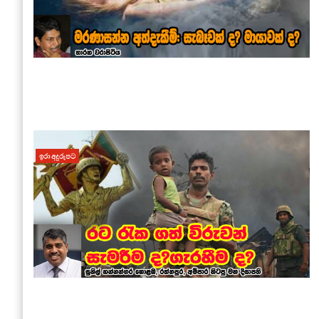
ඉරා අදුරුපට