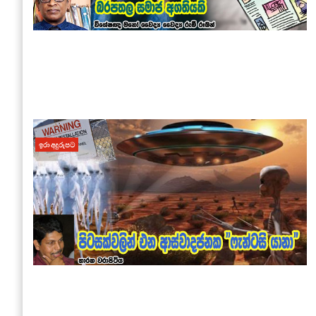
ඉරා අදුරුපට