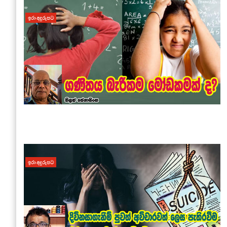
ඉරා අදුරුපට
ඉරා අදුරුපට