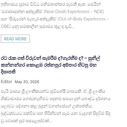
ඉතිහාසය පුරාම විවිධ මතිමතාන්තර පැවතී ඇත. මෙයින්
‘මරණාසන්න අත්දැකීම්’ (Near-Death Experiences – NDE)
සහ ‘සිරුරෙන් බැහැර අත්දැකීම්’ (Out-of-Body Experiences –
OBE) යනු සමකාලීන සමාජය තුළ ද දැඩි…
READ MORE
රට රැක ගත් විරුවන් සැමරීම ද?ගැරහීම ද? – සුනිල්
කන්නන්ගර කොළඹ රත්නපුර අම්පාර හිටපු මහ
දිසාපති
Editor
May 20, 2026
මැයි මාසය ශ්‍රී ලාංකිකයන්ට සුවිශේෂී මාසයකි. ඒ, ශ්‍රී ලාංකීය
ශිෂ්ටාචාරය ගොඩනැඟීමට පදනම සපයා දුන් බෞද්ධ දර්ශනය
ලොවට දේශනා කළ බුදුන් වහන්සේගේ උත්පත්තිය,
බුද්ධත්වයට පත්වීම සහ පිරිනිවන් පෑම යන වැදගත් සිදුවීම් සිදු
වූ වෙසක් පුර පසළොස්වක්…