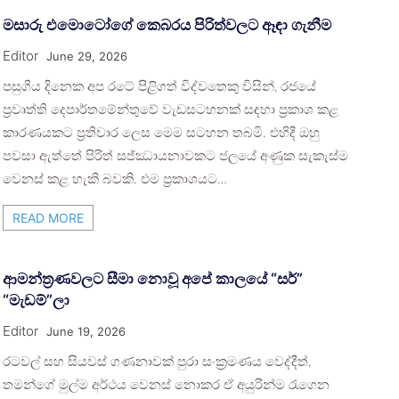
මසාරු එමොටෝගේ කෙබරය පිරිත්වලට ඈඳා ගැනීම
Editor
June 29, 2026
පසුගිය දිනෙක අප රටේ පිළිගත් විද්වතෙකු විසින්, රජයේ
ප්‍රවෘත්ති දෙපාර්තමේන්තුවේ වැඩසටහනක් සඳහා ප්‍රකාශ කළ
කාරණයකට ප්‍රතිචාර ලෙස මෙම සටහන තබමි. එහිදී ඔහු
පවසා ඇත්තේ පිරිත් සජ්ඣායනාවකට ජලයේ අණුක සැකැස්ම
වෙනස් කළ හැකි බවකි. එම ප්‍රකාශයට…
READ MORE
ආමන්ත්‍රණවලට සීමා නොවූ අපේ කාලයේ “සර්”
“මැඩම්”ලා
Editor
June 19, 2026
රටවල් සහ සියවස් ගණනාවක් පුරා සංක්‍රමණය වෙද්දීත්,
තමන්ගේ මුල්ම අර්ථය වෙනස් නොකර ඒ අයුරින්ම රැගෙන