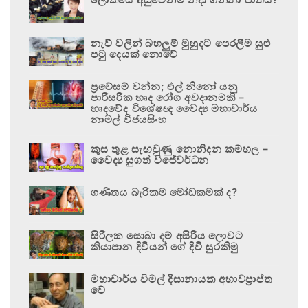
නැව් වලින් බහලුම් මුහුදට පෙරලීම සුළු
පටු දෙයක් නොවේ
ප්‍රවේසම් වන්න; එල් නිනෝ යනු
පාරිසරික හෘද රෝග අවදානමකි –
හෘදවේද විශේෂඥ වෛද්‍ය මහාචාර්ය
නාමල් විජයසිංහ
කුස තුළ සැඟවුණු නොනිදන කම්හල –
වෛද්‍ය සුගත් විජේවර්ධන
ගණිතය බැරිකම මෝඩකමක් ද?
සිරිලක සොබා දම් අසිරිය ලොවට
කියාපාන දිවියන් ගේ දිවි සුරකිමු
මහාචාර්ය විමල් දිසානායක අභාවප්‍රාප්ත
වේ