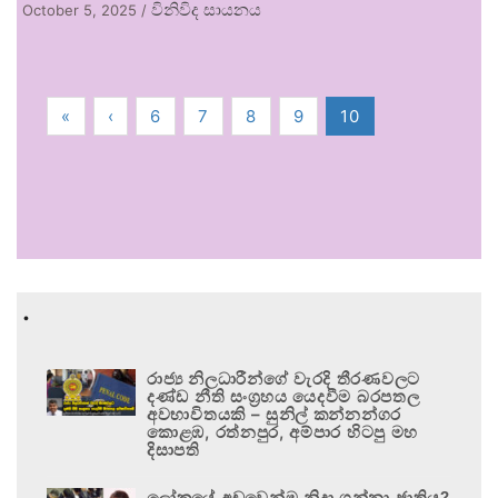
විනිවිද සායනය
October 5, 2025
/
«
‹
6
7
8
9
10
.
රාජ්‍ය නිලධාරීන්ගේ වැරදි තීරණවලට
දණ්ඩ නීති සංග්‍රහය යෙදවීම බරපතල
අවභාවිතයකි – සුනිල් කන්නන්ගර
කොළඹ, රත්නපුර, අම්පාර හිටපු මහ
දිසාපති
ලෝකයේ අඩුවෙන්ම නිදා ගන්නා ජාතිය?