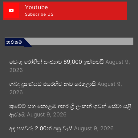
Youtube
Subscribe US
නවතම
ඩෙංගු රෝගීන් සංඛ්‍යාව 89,000 ඉක්මවයි
August 9,
2026
ශබ්ද දූෂණයට එරෙහිව නව රෙගුලාසි
August 9,
2026
කුවේට් සහ කොළඹ අතර ශ්‍රී ලංකන් ගුවන් සේවා යළි
ඇරඹේ
August 9, 2026
අද පස්වරු 2.00න් පසු වැසි
August 9, 2026