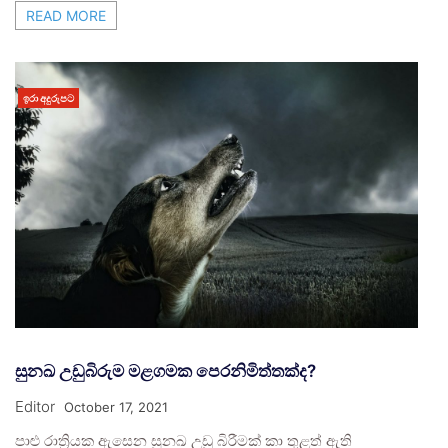
READ MORE
ඉරා අදුරුපට
සුනඛ උඩුබිරුම මළගමක පෙරනිමිත්තක්ද?
Editor
October 17, 2021
පාළු රාත්‍රියක ඇසෙන සුනඛ උඩු බිරීමක් කා තුළත් ඇති