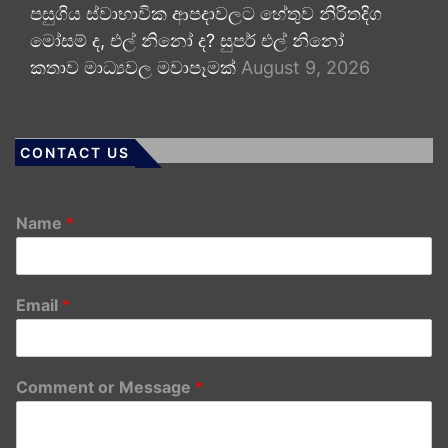
පසුගිය ස්වාභාවික ආපදාවලට හේතුව නිරිතදිග
මෝසම් ද, එල් නිනෝ ද? සුපර් එල් නිනෝ
කතාව මාධ්‍යවල මවාපෑමක්
August 9, 2026
CONTACT US
Name
*
Email
*
Comment or Message
*