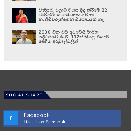
විනිසුරු විශ්‍රාම වයස දිගු කිරීමේ 22
ව්‍යවස්ථා සංශෝධනයට මහා
නාහිමිවරුන්ගෙන් විරෝධයක් නෑ
2030 වන විට අධිවේගී මාර්ග
පද්ධතියට කි.මී. 132ක්;සියලු වියදම්
දේශීය අරමුදල්වලින්
SOCIAL SHARE
Facebook
Like us on Facebook