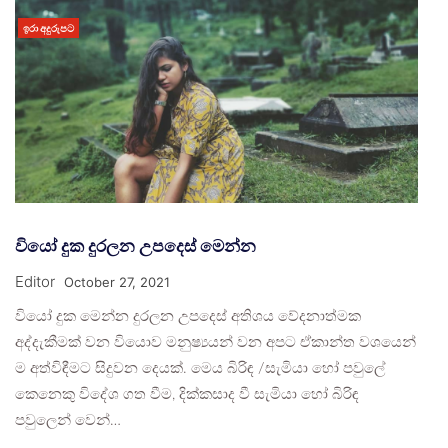
ඉරා අදුරුපට
වියෝ දුක දුරලන උපදෙස් මෙන්න
Editor
October 27, 2021
වියෝ දුක මෙන්න දුරලන උපදෙස් අතිශය වේදනාත්මක
අද්දැකීමක් වන වියොව මනුෂ්‍යයන් වන අපට ඒකාන්ත වශයෙන්
ම අත්විඳීමට සිදුවන දෙයක්. මෙය බිරිඳ /සැමියා හෝ පවුලේ
කෙනෙකු විදේශ ගත වීම, දික්කසාද වී සැමියා හෝ බිරිඳ
පවුලෙන් වෙන්…