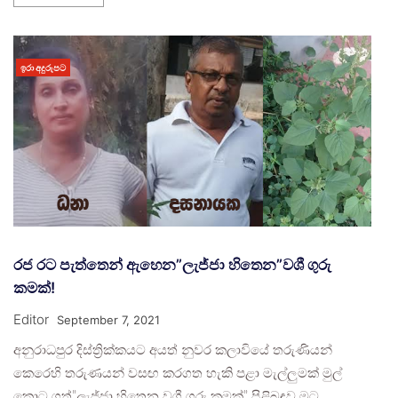
ඉරා අදුරුපට
රජ රට පැත්තෙන් ඇහෙන”ලැජ්ජා හිතෙන”වශී ගුරු
කමක්!
Editor
September 7, 2021
අනුරාධපුර දිස්ත්‍රික්කයට අයත් නුවර කලාවියේ තරුණියන්
කෙරෙහි තරුණයන් වසඟ කරගත හැකි පළා මැල්ලුමක් මුල්
කොට ගත්”ලැජ්ජා හිතෙන වශී ගුරු කමක්” පිළිබඳව මට