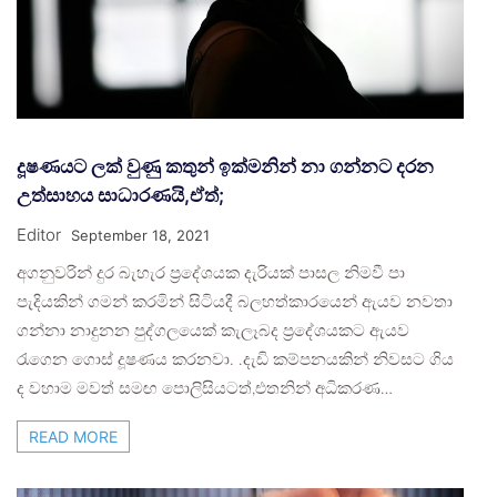
දූෂණයට ලක් වුණු කතුන් ඉක්මනින් නා ගන්නට දරන
උත්සාහය සාධාරණයි,ඒත්;
Editor
September 18, 2021
අගනුවරින් දුර බැහැර ප්‍රදේශයක දැරියක් පාසල නිමවී පා
පැදියකින් ගමන් කරමින් සිටියදී බලහත්කාරයෙන් ඇයව නවතා
ගන්නා නාදුනන පුද්ගලයෙක් කැලෑබද ප්‍රදේශයකට ඇයව
රැගෙන ගොස් දූෂණය කරනවා. .දැඩි කම්පනයකින් නිවසට ගිය
ද වහාම මවත් සමඟ පොලිසියටත්,එතනින් අධිකරණ…
READ MORE