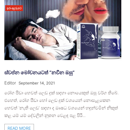
ඉරා අදුරුපට
ස්වප්න මෝචනයටත් “නවීන ඔසු”
Editor
September 14, 2021
රෝග පීඩා හෙවත් ලෙඩ දුක් සඳහා නොයෙකුත් ඔසු වර්ග තිබේ.
එහෙත්, රෝග පීඩා හෝ ලෙඩ දුක් වශයෙන් නොසැළකෙන
හෙවත් ‘නැති ලෙඩ’ සඳහා ද ඖෂධ වශයෙන් හඳුන්වමින් නිකුත්
කළ යම් යම් දේවලින් නූතන වෙළඳ පළ පිරී…
READ MORE