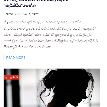
“පැටිකිරිය”මෙන්න
Editor
October 4, 2021
ශ්‍රී ලංකාවෙන්ම අති ප්‍රබල මන්තර ගුරුකම් වලට ප්‍රසිද්ධ
මාතරය.මාතර ප්‍රදේශයේ විවිධ තරාතිරම්වලට අයත් යකැදුරෝ
වෙති. ඔවුන් අතරින් සමහරෙක් ඒ ප්‍රදේශයේ ප්‍රභූ පවුල්වලට
අයත් වූහ. මගේ මාමණ්ඩිය වන බෙලිඅත්ත, කුඩාහීල්ලේ පදිංචිව
සිට නැසී ගිය ඩේවිඩ් ජයවර්ධන…
READ MORE
ඉරා අදුරුපට