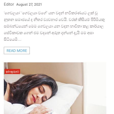
Editor
August 27, 2021
‘ගෙවලයා’ ‘ගෙවලයා වගේ’ යන වදන් නවීකරණයට ලක් වූ
නූතන සමාජයේ ද නිතර ව්‍යවහාර වෙයි. වරක් කිසියම් පිරිමියකු
සම්බන්ධයෙන් මෙම ගෙවලයා යන වදන භාවිතා කළ කාර්යාල
සේවිකාවක ගෙන් එම වදනේ අරුත දන්නේ දැයි මම අසා
සිටියෙමි.…
READ MORE
ඉරා අදුරුපට