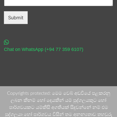
Submit
Chat on WhatsApp (+94 77 359 6107)
Copyrights protected: මෙම වෙබ් අඩවියේ පළකරනු
ලබන කිනම් හෝ දෙයකින් යම් පුද්ගලයකුට හෝ
පාර්ශවයකට යම්කිසි අගතියක් සිදුවන්නේ නම් එම
පුද්ගලයා හෝ පාර්ශවය විසින් තම අනන්‍යතාව තහවුරු