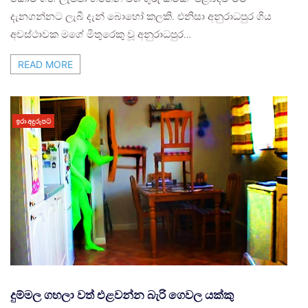
දැනගන්නට ලැබී දැන් බොහෝ කලකි. එනිසා අනුරාධපුර ගිය
අවස්ථාවක මගේ මිතුරෙකු වූ අනුරාධපුර…
READ MORE
ඉරා අදුරුපට
දුම්මල ගහලා වත් එළවන්න බැරි ගෙවල යක්කු