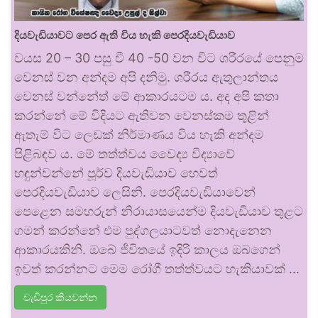
දියවැඩියාවට පෙර ඇති විය හැකි පෙරදියවැඩියාව
වයස 20 – 30 පසු වී 40 -50 වන විට ශරීරයේ පෙනුම
වෙනස් වන අන්දම අපි දනිමු. ශරීරය ඇතුලාන්තය
වෙනස් වන්නේත් මේ ආකාරයටම ය. අද අපි කතා
කරන්නේ මේ විදියට ඇතිවන වෙනස්කම තුළින්
ඇතැම් විට ලෙඩක් නිර්මාණය විය හැකි අන්දම
පිළිබඳව ය. මේ තත්ත්වය වෛද්‍ය විද්‍යාවේ
හඳුන්වන්නේ පූර්ව දියවැඩියාව හෙවත්
පෙරදියවැඩියාව ලෙසිනි. පෙරදියවැඩියාවෙන්
පෙළෙන සමහරුන් නිරායාසයෙන්ම දියවැඩියාව තුළට
ගමන් කරන්නේ එම පුද්ගලයාටවත් නොදැනෙන
ආකාරයකිනි. ඔබේ ජීවිතයේ ඉදිරි කාලය ඔබගෙන්
ඉවත් කරන්නට මෙම රෝගී තත්ත්වයට හැකියාවක් …
වැඩිපුර කියවන්න