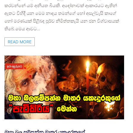
කරවන්නේ යම් අනියත බියකි. අඳෝනාවක් ආකාරයට ඈතින්
ඈතට විහිදී යන මෙම නාදය තමන්ගේ හෝ අසල්වැසි කාගේ
හෝ මරණයක් පිළිබඳ පූර්ව නිමිත්තකැයි යන ජන විශ්වාසයක්
තිබේ.මෙය ආවට…
READ MORE
ඉරා අදුරුපට
මහා බල සම්පන්න මාතර යකැදුරකුගේ