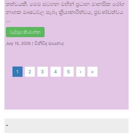
තත්වයකි. මෙම සටහන මඟින් ප්‍රධාන මානසික රෝග
නාශක ඖෂධවල සැබෑ ක්‍රියාකාරීත්වය, ප්‍රචණ්ඩත්වය
…
වැඩිපුර කියවන්න
විනිවිද සායනය
July 15, 2026
/
1
2
3
4
5
›
»
.