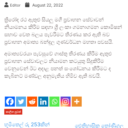
August 22, 2022
Editor
ත්‍රිරෝද රථ ඇතුළු සියලු මගී ප්‍රවාහන සේවාවන්
නියාමනය කිරීම සඳහා ශ්‍රී ලංකා ගමනාගමන කොමිෂන්
සභාව වෙත බලය පැවරීමට තීරණය කර ඇති බව
ප්‍රවාහන අමාත්‍ය බන්දුල ගුණවර්ධන මහතා පවසයි.
අමාත්‍යවරයා පැවසුවේ ගාස්තු තීරණය කිරීම ඇතුළු
ප්‍රවාහන සේවාවලට නියාමන කටයුතු සිදුකිරීම
වෙනුවෙන් ඊට අදාළ පනත් සංශෝධනය කිරීමට ද
කැබිනට් මණ්ඩල අනුමැතිය හිමිව ඇති බවයි.
කාලීන පුවත්
භූමිතෙල් රු 253කින්
ඓතිහාසික තෝණිගල