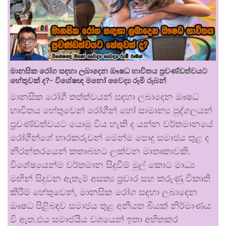
මානසික රෝග සඳහා ලබාදෙන ඖෂධ භාවිතය ප්‍රචණ්ඩත්වයට
හේතුවක් ද?- විශේෂඥ මනෝ වෛද්‍ය රූමි රූබන්
මානසික රෝගී තත්ත්වයන් සඳහා ලබාදෙන ඖෂධ
භාවිතය හේතුවෙන් රෝගීන් හෝ සාමාන්‍ය පුද්ගලයන්
ප්‍රචණ්ඩත්වයට යොමු විය හැකි ද යන්න වර්තමානයේ
රෝගීන්ගේ භාරකරුවන් මෙන්ම පොදු සමාජය තුළ ද
නිරන්තරයෙන් කතාබහට ලක්වන මාතෘකාවකි.
විශේෂයෙන්ම වර්තමාන සිදුවීම් මුල් කොට මාධ්‍ය
මඟින් සිදුවන ඇතැම් අසත්‍ය ප්‍රචාර සහ කරුණු විකෘති
කිරීම් හේතුවෙන්, මානසික රෝග සඳහා ලබාදෙන
ඖෂධ පිළිබඳව සමාජය තුළ අනියත බියක් නිර්මාණය
වී ඇත.එය සමාජයීය වශයෙන් ඉතා අහිතකර