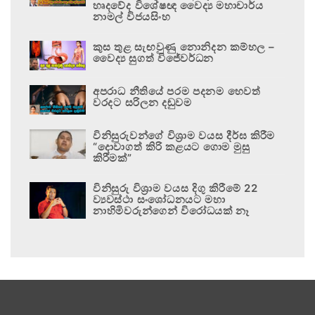
හෘදවේද විශේෂඥ වෛද්‍ය මහාචාර්ය
නාමල් විජයසිංහ
කුස තුළ සැඟවුණු නොනිදන කම්හල –
වෛද්‍ය සුගත් විජේවර්ධන
අපරාධ නීතියේ පරම පදනම හෙවත්
වරදට සරිලන දඬුවම
විනිසුරුවන්ගේ විශ්‍රාම වයස දීර්ඝ කිරීම
“දොවාගත් කිරි කළයට ගොම මුසු
කිරීමක්”
විනිසුරු විශ්‍රාම වයස දිගු කිරීමේ 22
ව්‍යවස්ථා සංශෝධනයට මහා
නාහිමිවරුන්ගෙන් විරෝධයක් නෑ