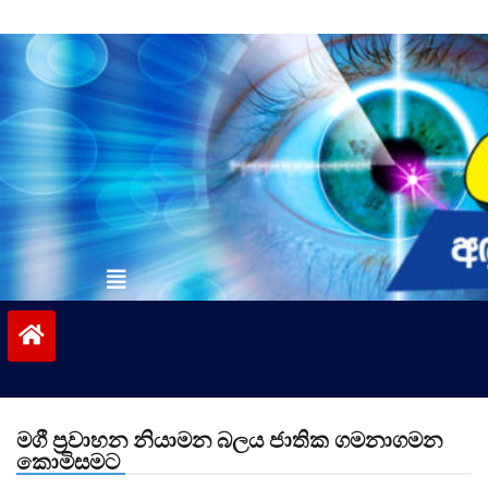
Skip
to
content
vinivida.lk
මගී ප්‍රවාහන නියාමන බලය ජාතික ගමනාගමන
කොමිසමට