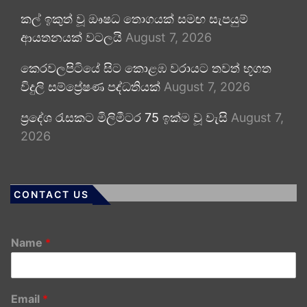
කල් ඉකුත් වූ ඖෂධ තොගයක් සමඟ සැපයුම්
ආයතනයක් වටලයි
August 7, 2026
කෙරවලපිටියේ සිට කොළඹ වරායට තවත් භූගත
විදුලි සම්ප්‍රේෂණ පද්ධතියක්
August 7, 2026
ප්‍රදේශ රැසකට මිලිමීටර 75 ඉක්ම වූ වැසි
August 7,
2026
CONTACT US
Name
*
Email
*