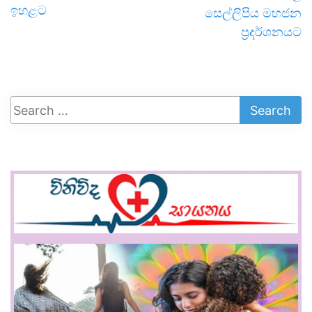
ඉහළට
සෙල්ලිපිය මහජන
ප්‍රදර්ශනයට