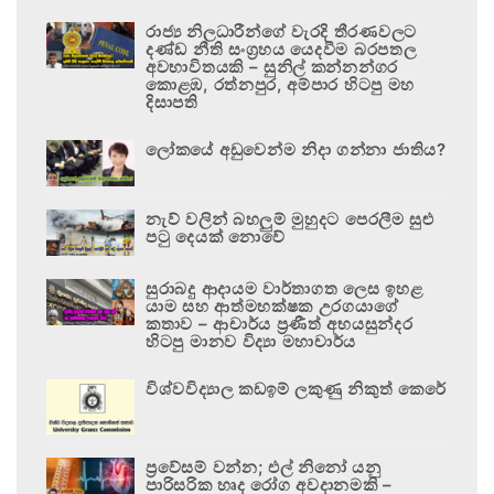
රාජ්‍ය නිලධාරීන්ගේ වැරදි තීරණවලට
දණ්ඩ නීති සංග්‍රහය යෙදවීම බරපතල
අවභාවිතයකි – සුනිල් කන්නන්ගර
කොළඹ, රත්නපුර, අම්පාර හිටපු මහ
දිසාපති
ලෝකයේ අඩුවෙන්ම නිදා ගන්නා ජාතිය?
නැව් වලින් බහලුම් මුහුදට පෙරලීම සුළු
පටු දෙයක් නොවේ
සුරාබදු ආදායම වාර්තාගත ලෙස ඉහළ
යාම සහ ආත්මභක්ෂක උරගයාගේ
කතාව – ආචාර්ය ප්‍රණීත් අභයසුන්දර
හිටපු මානව විද්‍යා මහාචාර්ය
විශ්වවිද්‍යාල කඩඉම් ලකුණු නිකුත් කෙරේ
ප්‍රවේසම් වන්න; එල් නිනෝ යනු
පාරිසරික හෘද රෝග අවදානමකි –