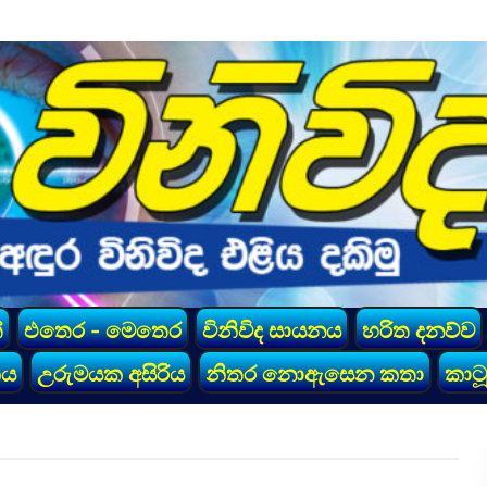
්
එතෙර - මෙතෙර
විනිවිද සායනය
හරිත දනව්ව
කය
උරුමයක අසිරිය
නිතර නොඇසෙන කතා
කාටූ