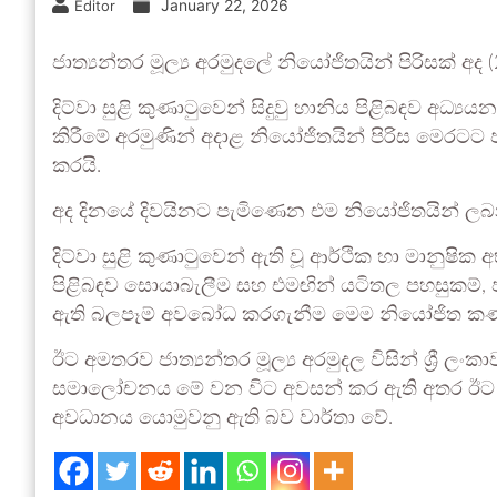
January 22, 2026
Editor
ජාත්‍යන්තර මූල්‍ය අරමුදලේ නියෝජිතයින් පිරිසක් අද
දිට්වා සුළි කුණාටුවෙන් සිදුවු හානිය පිළිබඳව අධ්
කිරීමේ අරමුණින් අදාළ නියෝජිතයින් පිරිස මෙරටට ප
කරයි.
අද දිනයේ දිවයිනට පැමිණෙන එම නියෝජිතයින් ලබන 
දිට්වා සුළි කුණාටුවෙන් ඇති වූ ආර්ථික හා මානුෂික
පිළිබඳව සොයාබැලීම සහ එමඟින් යටිතල පහසුකම්, 
ඇති බලපෑම් අවබෝධ කරගැනීම මෙම නියෝජිත කණ්
ඊට අමතරව ජාත්‍යන්තර මූල්‍ය අරමුදල විසින් ශ්‍රී ල
සමාලෝචනය මේ වන විට අවසන් කර ඇති අතර ඊට අනු
අවධානය යොමුවනු ඇති බව වාර්තා වේ.