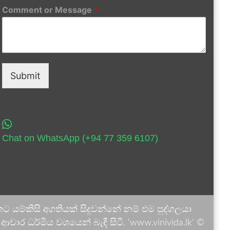
Comment or Message
*
Submit
Chat on WhatsApp (+94 77 359 6107)
 යම්කිසි අගතියක් සිදුවන්නේ නම් එම පුද්ගලයා
ාර ධර්මීය වශයෙන් බැඳී සිටී. 'www.vinivida.lk' ©