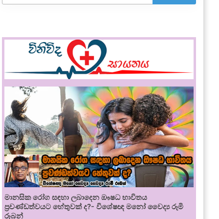
මානසික රෝග සඳහා ලබාදෙන ඖෂධ භාවිතය
ප්‍රචණ්ඩත්වයට හේතුවක් ද?- විශේෂඥ මනෝ වෛද්‍ය රූමි
රූබන්