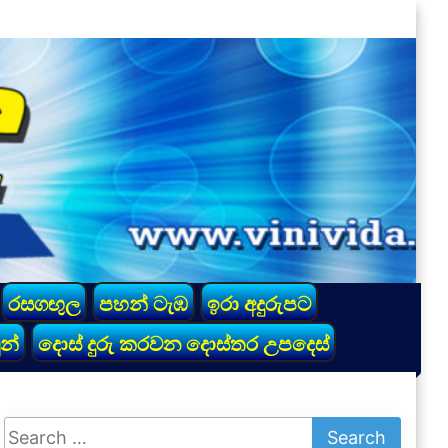
රසගඟුල
පහන් ටැඹ
ඉරා අදුරුපට
න්
දොස් දුරු කරවන දොස්තර උපදෙස්