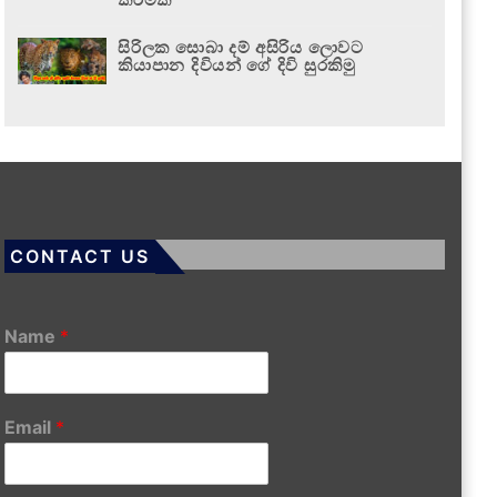
සිරිලක සොබා දම් අසිරිය ලොවට
කියාපාන දිවියන් ගේ දිවි සුරකිමු
CONTACT US
Name
*
Email
*