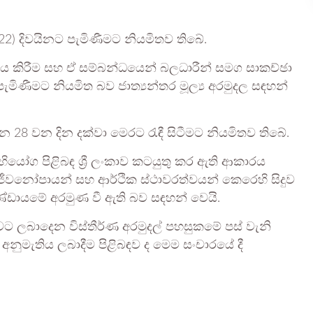
 (22) දිවයිනට පැමිණීමට නියමිතව තිබේ.
‍යයනය කිරීම සහ ඒ සම්බන්ධයෙන් බලධාරීන් සමග සාකච්ඡා
ැමිණීමට නියමිත බව ජාත්‍යන්තර මූල්‍ය අරමුදල සඳහන්
28 වන දින දක්වා මෙරට රැඳී සිටීමට නියමිතව තිබේ.
 අභියෝග පිළිබඳ ශ්‍රී ලංකාව කටයුතු කර ඇති ආකාරය
ජීවනෝපායන් සහ ආර්ථික ස්ථාවරත්වයන් කෙරෙහි සිදුව
ඩායමේ අරමුණ වී ඇති බව සඳහන් වෙයි.
ංකාවට ලබාදෙන විස්තීර්ණ අරමුදල් පහසුකමේ පස් වැනි
මැතිය ලබාදීම පිළිබඳව ද මෙම සංචාරයේ දී