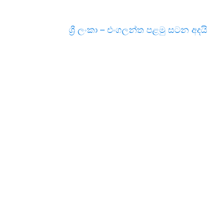
ශ්‍රී ලංකා – එංගලන්ත පළමු සටන අදයි