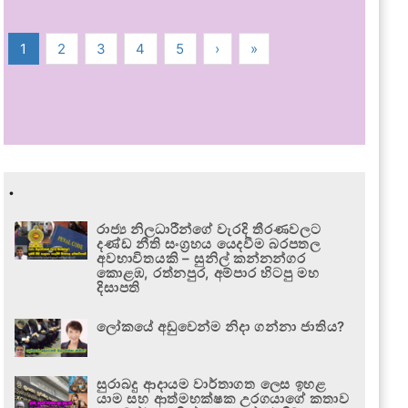
1
2
3
4
5
›
»
.
රාජ්‍ය නිලධාරීන්ගේ වැරදි තීරණවලට
දණ්ඩ නීති සංග්‍රහය යෙදවීම බරපතල
අවභාවිතයකි – සුනිල් කන්නන්ගර
කොළඹ, රත්නපුර, අම්පාර හිටපු මහ
දිසාපති
ලෝකයේ අඩුවෙන්ම නිදා ගන්නා ජාතිය?
සුරාබදු ආදායම වාර්තාගත ලෙස ඉහළ
යාම සහ ආත්මභක්ෂක උරගයාගේ කතාව