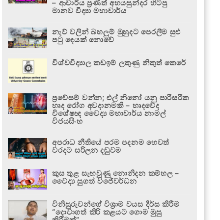
– ආචාර්ය ප්‍රණීත් අභයසුන්දර හිටපු
මානව විද්‍යා මහාචාර්ය
නැව් වලින් බහලුම් මුහුදට පෙරලීම සුළු
පටු දෙයක් නොවේ
විශ්වවිද්‍යාල කඩඉම් ලකුණු නිකුත් කෙරේ
ප්‍රවේසම් වන්න; එල් නිනෝ යනු පාරිසරික
හෘද රෝග අවදානමකි – හෘදවේද
විශේෂඥ වෛද්‍ය මහාචාර්ය නාමල්
විජයසිංහ
අපරාධ නීතියේ පරම පදනම හෙවත්
වරදට සරිලන දඬුවම
කුස තුළ සැඟවුණු නොනිදන කම්හල –
වෛද්‍ය සුගත් විජේවර්ධන
විනිසුරුවන්ගේ විශ්‍රාම වයස දීර්ඝ කිරීම
“දොවාගත් කිරි කළයට ගොම මුසු
කිරීමක්”