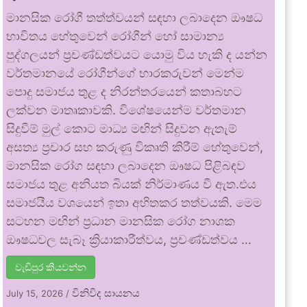
මානසික රෝගී තත්ත්වයන් සඳහා ලබාදෙන ඖෂධ
භාවිතය හේතුවෙන් රෝගීන් හෝ සාමාන්‍ය
පුද්ගලයන් ප්‍රචණ්ඩත්වයට යොමු විය හැකි ද යන්න
වර්තමානයේ රෝගීන්ගේ භාරකරුවන් මෙන්ම
පොදු සමාජය තුළ ද නිරන්තරයෙන් කතාබහට
ලක්වන මාතෘකාවකි. විශේෂයෙන්ම වර්තමාන
සිදුවීම් මුල් කොට මාධ්‍ය මඟින් සිදුවන ඇතැම්
අසත්‍ය ප්‍රචාර සහ කරුණු විකෘති කිරීම් හේතුවෙන්,
මානසික රෝග සඳහා ලබාදෙන ඖෂධ පිළිබඳව
සමාජය තුළ අනියත බියක් නිර්මාණය වී ඇත.එය
සමාජයීය වශයෙන් ඉතා අහිතකර තත්වයකි. මෙම
සටහන මඟින් ප්‍රධාන මානසික රෝග නාශක
ඖෂධවල සැබෑ ක්‍රියාකාරීත්වය, ප්‍රචණ්ඩත්වය …
වැඩිපුර කියවන්න
විනිවිද සායනය
July 15, 2026
/