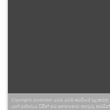
Copyrights protected: මෙම වෙබ් අඩවියේ පළකරනු
හෝ පාර්ශවය විසින් තම අනන්‍යතාව තහවුරු කරමින් ඉ