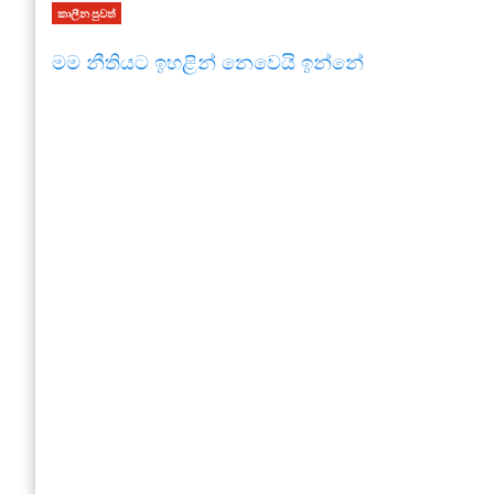
කාලීන පුවත්
මම නීතියට ඉහළින් නෙවෙයි ඉන්නේ