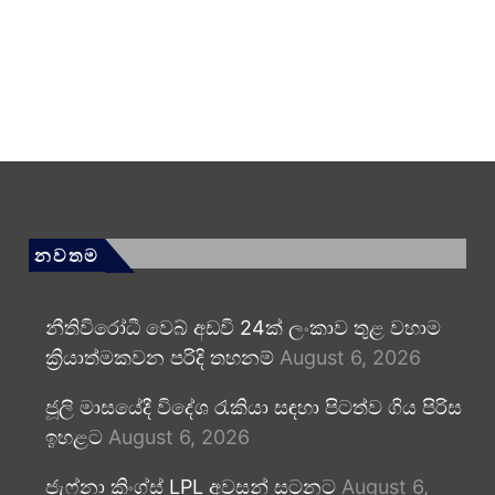
නවතම
නීතිවිරෝධී වෙබ් අඩවි 24ක් ලංකාව තුළ වහාම
ක්‍රියාත්මකවන පරිදි තහනම්
August 6, 2026
ජූලි මාසයේදී විදේශ රැකියා සඳහා පිටත්ව ගිය පිරිස
ඉහළට
August 6, 2026
ජැෆ්නා කිංග්ස් LPL අවසන් සටනට
August 6,