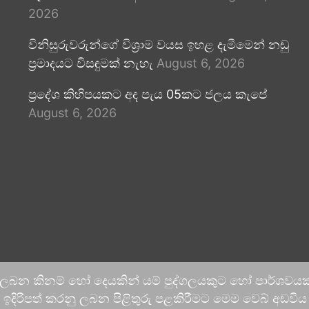
2026
විනිසුරුවරුන්ගේ විශ්‍රාම වයස ඉහළ දැමීමෙන් නඩු
ප්‍රමාදයට විසඳුමක් නැහැ
August 6, 2026
ප්‍රදේශ කිහිපයකට අද පැය 05කට ජලය කැපේ
August 6, 2026
 ලබන කිනම් හෝ දෙයකින් යම් පුද්ගලයකුට හෝ පාර්ශවයකට
දිරිපත් කරනු ලබන පිළිතුරු පළකිරීමට මෙම වෙබ් අඩවිය ආච