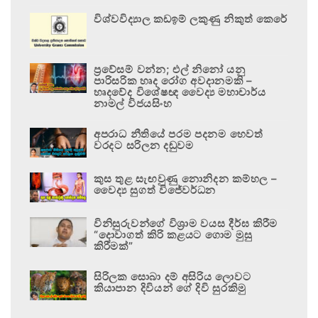
විශ්වවිද්‍යාල කඩඉම් ලකුණු නිකුත් කෙරේ
ප්‍රවේසම් වන්න; එල් නිනෝ යනු
පාරිසරික හෘද රෝග අවදානමකි –
හෘදවේද විශේෂඥ වෛද්‍ය මහාචාර්ය
නාමල් විජයසිංහ
අපරාධ නීතියේ පරම පදනම හෙවත්
වරදට සරිලන දඬුවම
කුස තුළ සැඟවුණු නොනිදන කම්හල –
වෛද්‍ය සුගත් විජේවර්ධන
විනිසුරුවන්ගේ විශ්‍රාම වයස දීර්ඝ කිරීම
“දොවාගත් කිරි කළයට ගොම මුසු
කිරීමක්”
සිරිලක සොබා දම් අසිරිය ලොවට
කියාපාන දිවියන් ගේ දිවි සුරකිමු