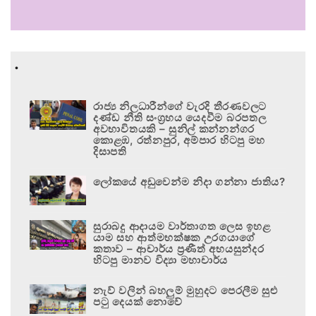
.
රාජ්‍ය නිලධාරීන්ගේ වැරදි තීරණවලට
දණ්ඩ නීති සංග්‍රහය යෙදවීම බරපතල
අවභාවිතයකි – සුනිල් කන්නන්ගර
කොළඹ, රත්නපුර, අම්පාර හිටපු මහ
දිසාපති
ලෝකයේ අඩුවෙන්ම නිදා ගන්නා ජාතිය?
සුරාබදු ආදායම වාර්තාගත ලෙස ඉහළ
යාම සහ ආත්මභක්ෂක උරගයාගේ
කතාව – ආචාර්ය ප්‍රණීත් අභයසුන්දර
හිටපු මානව විද්‍යා මහාචාර්ය
නැව් වලින් බහලුම් මුහුදට පෙරලීම සුළු
පටු දෙයක් නොවේ