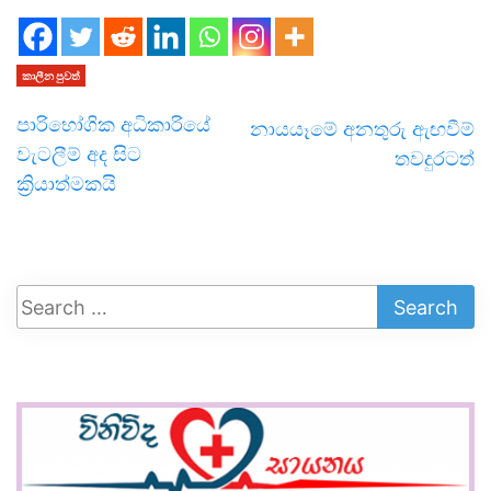
කාලීන පුවත්
පාරිභෝගික අධිකාරියේ
නායයෑමේ අනතුරු ඇඟවීම්
වැටලීම් අද සිට
තවදුරටත්
ක්‍රියාත්මකයි