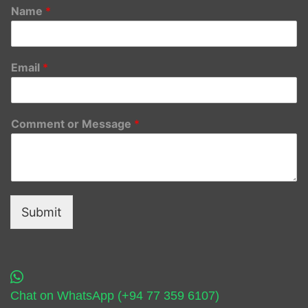
Name
*
Email
*
Comment or Message
*
Submit
Chat on WhatsApp (+94 77 359 6107)