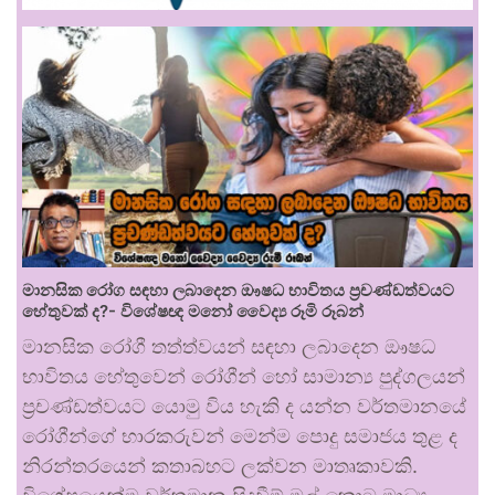
මානසික රෝග සඳහා ලබාදෙන ඖෂධ භාවිතය ප්‍රචණ්ඩත්වයට
හේතුවක් ද?- විශේෂඥ මනෝ වෛද්‍ය රූමි රූබන්
මානසික රෝගී තත්ත්වයන් සඳහා ලබාදෙන ඖෂධ
භාවිතය හේතුවෙන් රෝගීන් හෝ සාමාන්‍ය පුද්ගලයන්
ප්‍රචණ්ඩත්වයට යොමු විය හැකි ද යන්න වර්තමානයේ
රෝගීන්ගේ භාරකරුවන් මෙන්ම පොදු සමාජය තුළ ද
නිරන්තරයෙන් කතාබහට ලක්වන මාතෘකාවකි.