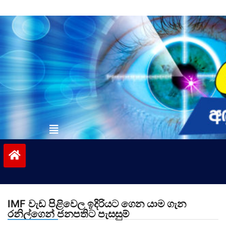
Skip
to
content
vinivida.lk
IMF වැඩ පිළිවෙල ඉදිරියට ගෙන යාම ගැන
රනිල්ගෙන් ජනපතිට පැසසුම්