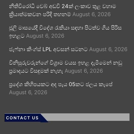
නීතිවිරෝධී වෙබ් අඩවි 24ක් ලංකාව තුළ වහාම
ක්‍රියාත්මකවන පරිදි තහනම්
August 6, 2026
ජූලි මාසයේදී විදේශ රැකියා සඳහා පිටත්ව ගිය පිරිස
ඉහළට
August 6, 2026
ජැෆ්නා කිංග්ස් LPL අවසන් සටනට
August 6, 2026
විනිසුරුවරුන්ගේ විශ්‍රාම වයස ඉහළ දැමීමෙන් නඩු
ප්‍රමාදයට විසඳුමක් නැහැ
August 6, 2026
ප්‍රදේශ කිහිපයකට අද පැය 05කට ජලය කැපේ
August 6, 2026
CONTACT US