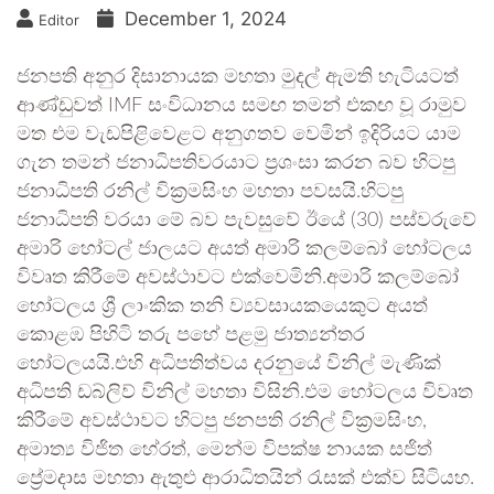
December 1, 2024
Editor
ජනපති අනුර දිසානායක මහතා මුදල් ඇමති හැටියටත්
ආණ්ඩුවත් IMF සංවිධානය සමඟ තමන් එකඟ වූ රාමුව
මත එම වැඩපිළිවෙළට අනුගතව වෙමින් ඉදිරියට යාම
ගැන තමන් ජනාධිපතිවරයාට ප්‍රශංසා කරන බව හිටපු
ජනාධිපති රනිල් වික්‍රමසිංහ මහතා පවසයි.හිටපු
ජනාධිපති වරයා මේ බව පැවසුවේ ඊයේ (30) පස්වරුවේ
අමාරි හෝටල් ජාලයට අයත් අමාරි කලම්බෝ හෝටලය
විවෘත කිරීමේ අවස්ථාවට එක්වෙමිනි.අමාරි කලම්බෝ
හෝටලය ශ්‍රී ලාංකික තනි ව්‍යවසායකයෙකුට අයත්
කොළඹ පිහිටි තරු පහේ පළමු ජාත්‍යන්තර
හෝටලයයි.එහි අධිපතිත්වය දරනුයේ විනිල් මැණික්
අධිපති ඩබ්ලිව් විනිල් මහතා විසිනි.එම හෝටලය විවෘත
කිරීමේ අවස්ථාවට හිටපු ජනපති රනිල් වික්‍රමසිංහ,
අමාත්‍ය විජිත හේරත්, මෙන්ම විපක්ෂ නායක සජිත්
ප්‍රේමදාස මහතා ඇතුළු ආරාධිතයින් රැසක් එක්ව සිටියහ.