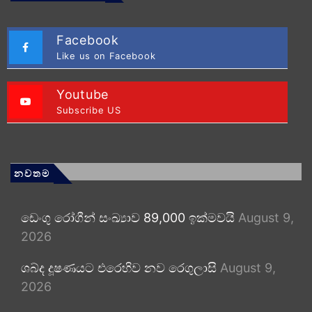
Facebook
Like us on Facebook
Youtube
Subscribe US
නවතම
ඩෙංගු රෝගීන් සංඛ්‍යාව 89,000 ඉක්මවයි
August 9,
2026
ශබ්ද දූෂණයට එරෙහිව නව රෙගුලාසි
August 9,
2026