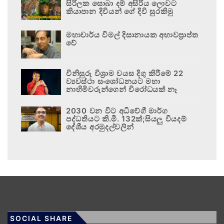
සිරිලක සොබා දම් අසිරිය ලොවට
කියාපාන දිවියන් ගේ දිවි සුරකිමු
මහාචාර්ය විමල් දිසානායක අභාවප්‍රාප්ත
වේ
විනිසුරු විශ්‍රාම වයස දිගු කිරීමේ 22
ව්‍යවස්ථා සංශෝධනයට මහා
නාහිමිවරුන්ගෙන් විරෝධයක් නෑ
2030 වන විට අධිවේගී මාර්ග
පද්ධතියට කි.මී. 132ක්;සියලු වියදම්
දේශීය අරමුදල්වලින්
SOCIAL SHARE