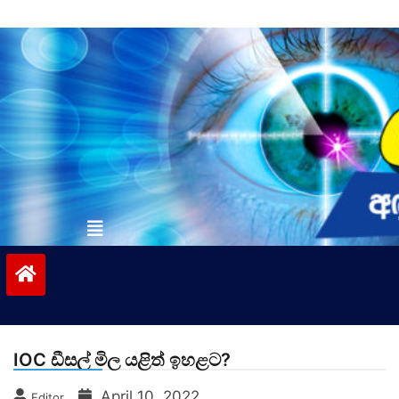
Skip
to
content
vinivida.lk
IOC ඩීසල් මිල යළිත් ඉහළට?
April 10, 2022
Editor