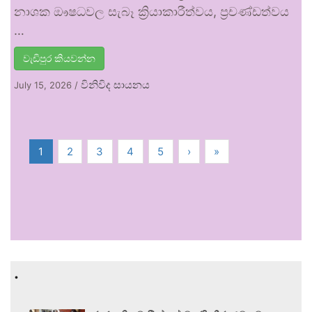
නාශක ඖෂධවල සැබෑ ක්‍රියාකාරීත්වය, ප්‍රචණ්ඩත්වය
…
වැඩිපුර කියවන්න
විනිවිද සායනය
July 15, 2026
/
1
2
3
4
5
›
»
.