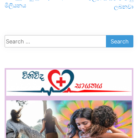
මිලියනය
ලබනවා