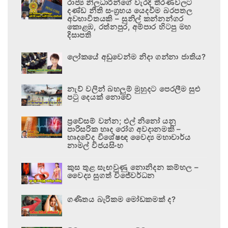
රාජ්‍ය නිලධාරීන්ගේ වැරදි තීරණවලට
දණ්ඩ නීති සංග්‍රහය යෙදවීම බරපතල
අවභාවිතයකි – සුනිල් කන්නන්ගර
කොළඹ, රත්නපුර, අම්පාර හිටපු මහ
දිසාපති
ලෝකයේ අඩුවෙන්ම නිදා ගන්නා ජාතිය?
නැව් වලින් බහලුම් මුහුදට පෙරලීම සුළු
පටු දෙයක් නොවේ
ප්‍රවේසම් වන්න; එල් නිනෝ යනු
පාරිසරික හෘද රෝග අවදානමකි –
හෘදවේද විශේෂඥ වෛද්‍ය මහාචාර්ය
නාමල් විජයසිංහ
කුස තුළ සැඟවුණු නොනිදන කම්හල –
වෛද්‍ය සුගත් විජේවර්ධන
ගණිතය බැරිකම මෝඩකමක් ද?