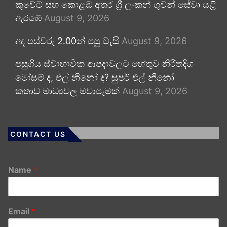
කුවේට් සහ කොළඹ අතර ශ්‍රී ලංකන් ගුවන් සේවා යළි
ඇරඹේ
August 9, 2026
අද පස්වරු 2.00න් පසු වැසි
August 9, 2026
පසුගිය ස්වාභාවික ආපදාවලට හේතුව නිරිතදිග
මෝසම් ද, එල් නිනෝ ද? සුපර් එල් නිනෝ
කතාව මාධ්‍යවල මවාපෑමක්
August 9, 2026
CONTACT US
Name
*
Email
*