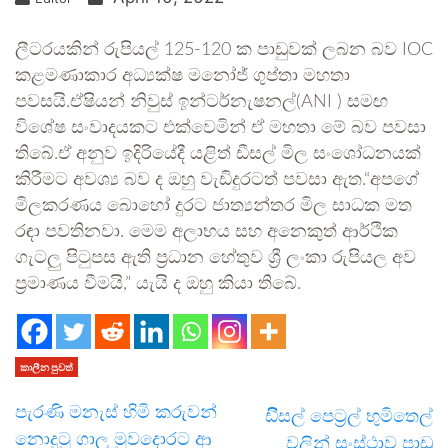
ලීටරයකින් රුපියල් 125-120 ක පාඩුවක් ලබන බව IOC
කළමණාකාර අධ්‍යක්ෂ මනෝජ් ගුප්තා මහතා
පවසයි.ඒෂියන් නිවුස් ඉන්ටර්නැෂනල්(ANI ) සමඟ
විශේෂ සංවාදයකට එක්වෙමින් ඒ මහතා මේ බව පවසා
තිබේ.ඒ අනුව ඉදිරියේදී යළිත් ඩීසල් මිල සංශෝධනයක්
කිරීමට අවශ්‍ය බව ද ඔහු වැඩිදුරටත් පවසා ඇත.“අපගේ
මිලකරණය බොහෝ දුරට ජාත්‍යන්තර මිල සාධක මත
රඳා පවතිනවා. මෙම අලාභය සහ අනෙකුත් ආර්ථික
ගැටලු පිටුපස ඇති ප්‍රධාන හේතුව ශ්‍රී ලංකා රුපියල අව
ප්‍රමාණය වීමයි,” යැයි ද ඔහු කියා තිබේ.
කාලීන පුවත්
පැරණි මනැස් හිමි කරුවන්
ඩිීසල් පෙට්‍රල් භුමිතෙල්
නොදුටු ගාලු මුවදොරට ආ
වලින් සංස්ථාව පාඩු