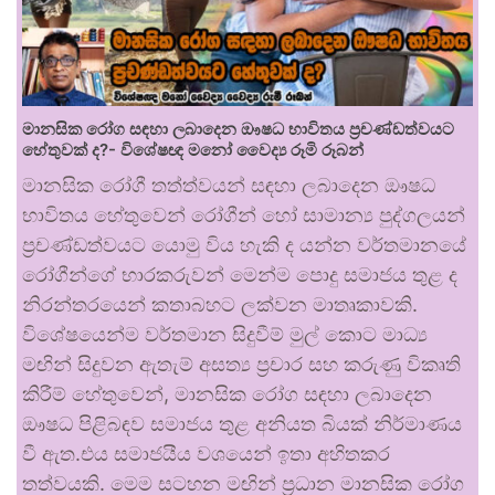
මානසික රෝග සඳහා ලබාදෙන ඖෂධ භාවිතය ප්‍රචණ්ඩත්වයට
හේතුවක් ද?- විශේෂඥ මනෝ වෛද්‍ය රූමි රූබන්
මානසික රෝගී තත්ත්වයන් සඳහා ලබාදෙන ඖෂධ
භාවිතය හේතුවෙන් රෝගීන් හෝ සාමාන්‍ය පුද්ගලයන්
ප්‍රචණ්ඩත්වයට යොමු විය හැකි ද යන්න වර්තමානයේ
රෝගීන්ගේ භාරකරුවන් මෙන්ම පොදු සමාජය තුළ ද
නිරන්තරයෙන් කතාබහට ලක්වන මාතෘකාවකි.
විශේෂයෙන්ම වර්තමාන සිදුවීම් මුල් කොට මාධ්‍ය
මඟින් සිදුවන ඇතැම් අසත්‍ය ප්‍රචාර සහ කරුණු විකෘති
කිරීම් හේතුවෙන්, මානසික රෝග සඳහා ලබාදෙන
ඖෂධ පිළිබඳව සමාජය තුළ අනියත බියක් නිර්මාණය
වී ඇත.එය සමාජයීය වශයෙන් ඉතා අහිතකර
තත්වයකි. මෙම සටහන මඟින් ප්‍රධාන මානසික රෝග