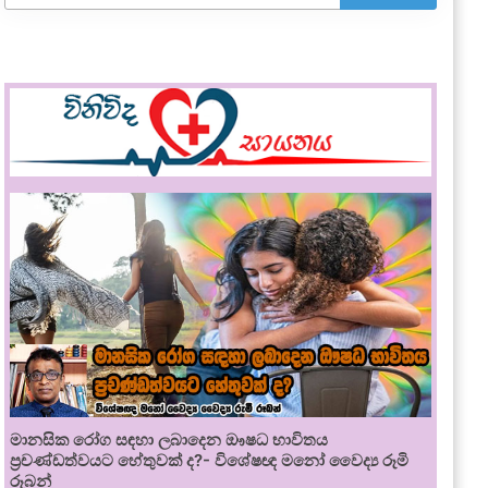
මානසික රෝග සඳහා ලබාදෙන ඖෂධ භාවිතය
ප්‍රචණ්ඩත්වයට හේතුවක් ද?- විශේෂඥ මනෝ වෛද්‍ය රූමි
රූබන්