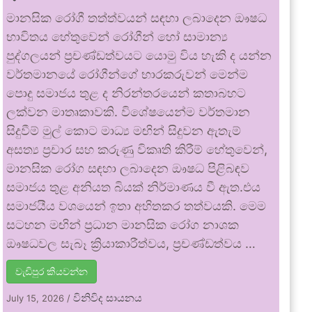
මානසික රෝගී තත්ත්වයන් සඳහා ලබාදෙන ඖෂධ
භාවිතය හේතුවෙන් රෝගීන් හෝ සාමාන්‍ය
පුද්ගලයන් ප්‍රචණ්ඩත්වයට යොමු විය හැකි ද යන්න
වර්තමානයේ රෝගීන්ගේ භාරකරුවන් මෙන්ම
පොදු සමාජය තුළ ද නිරන්තරයෙන් කතාබහට
ලක්වන මාතෘකාවකි. විශේෂයෙන්ම වර්තමාන
සිදුවීම් මුල් කොට මාධ්‍ය මඟින් සිදුවන ඇතැම්
අසත්‍ය ප්‍රචාර සහ කරුණු විකෘති කිරීම් හේතුවෙන්,
මානසික රෝග සඳහා ලබාදෙන ඖෂධ පිළිබඳව
සමාජය තුළ අනියත බියක් නිර්මාණය වී ඇත.එය
සමාජයීය වශයෙන් ඉතා අහිතකර තත්වයකි. මෙම
සටහන මඟින් ප්‍රධාන මානසික රෝග නාශක
ඖෂධවල සැබෑ ක්‍රියාකාරීත්වය, ප්‍රචණ්ඩත්වය …
වැඩිපුර කියවන්න
විනිවිද සායනය
July 15, 2026
/