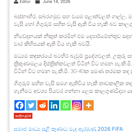
June 14, 2026
Editor
බස්නාහිර, සබරගමුව සහ වයඹ පළාත්වලත් ගාල්ල, මාතර
වැසි හෝ ගිගුරුම් සහිත වැසි ඇති විය හැකි බව කාලග
නිවේදනයක් නිකුත් කරමින් එම දෙපාර්මේන්තුව සදහන
වාර කිහිපයක් ඇති විය හැකි බවයි.
මධ්‍යම කඳුකරයේ බටහිර බෑවුම් ප්‍රදේශවලත්, උතුර
ත්‍රිකුණාමලය දිස්ත්‍රික්කවලත් විටින් විට හමන පැ.කි
විටින් විට හමන පැ.කි.මී. 30-40ක පමණ තරමක තද ස
ගිගුරුම් සහිත වැසි සමග ඇතිවිය හැකි තාවකාලික ත
ගැනීමට අවශ්‍ය පියවර ගන්නා ලෙස කාලගුණවිද්‍යා ද
කාලීන පුවත්
සමාජ මාධ්‍ය සුළි කුණාටු මැද ඇරඹුණු 2026 FIFA