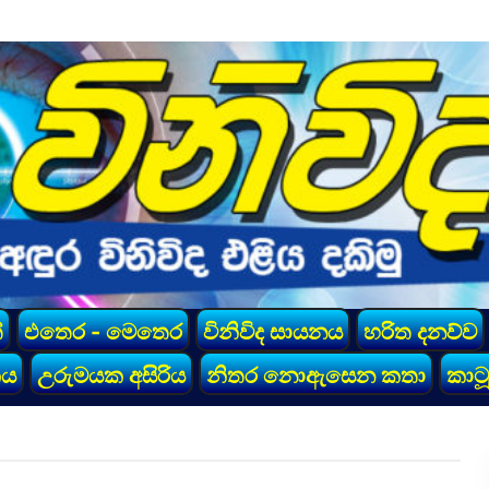
්
එතෙර - මෙතෙර
විනිවිද සායනය
හරිත දනව්ව
කය
උරුමයක අසිරිය
නිතර නොඇසෙන කතා
කාටූ