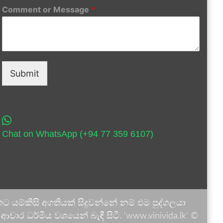
Comment or Message
*
Submit
Chat on WhatsApp (+94 77 359 6107)
 යම්කිසි අගතියක් සිදුවන්නේ නම් එම පුද්ගලයා
ාර ධර්මීය වශයෙන් බැඳී සිටී. 'www.vinivida.lk' ©