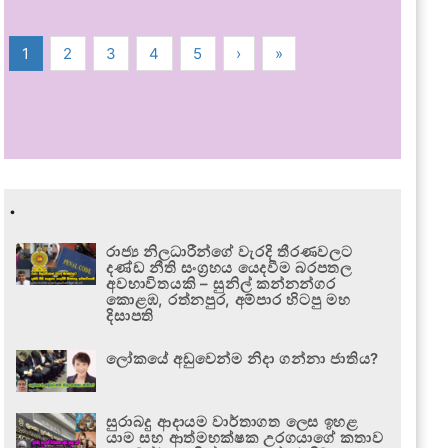
1
2
3
4
5
›
»
.
රාජ්‍ය නිලධාරීන්ගේ වැරදි තීරණවලට
දණ්ඩ නීති සංග්‍රහය යෙදවීම බරපතල
අවභාවිතයකි – සුනිල් කන්නන්ගර
කොළඹ, රත්නපුර, අම්පාර හිටපු මහ
දිසාපති
ලෝකයේ අඩුවෙන්ම නිදා ගන්නා ජාතිය?
සුරාබදු ආදායම වාර්තාගත ලෙස ඉහළ
යාම සහ ආත්මභක්ෂක උරගයාගේ කතාව