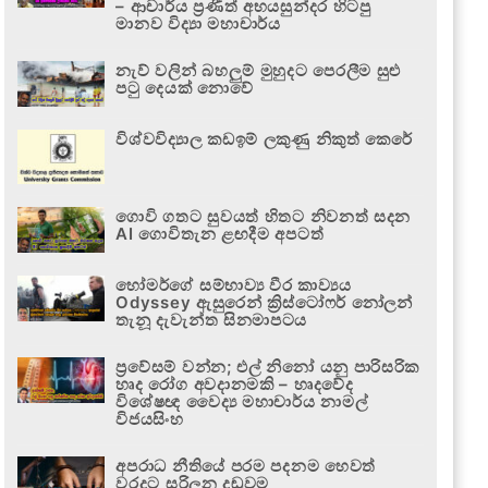
– ආචාර්ය ප්‍රණීත් අභයසුන්දර හිටපු
මානව විද්‍යා මහාචාර්ය
නැව් වලින් බහලුම් මුහුදට පෙරලීම සුළු
පටු දෙයක් නොවේ
විශ්වවිද්‍යාල කඩඉම් ලකුණු නිකුත් කෙරේ
ගොවි ගතට සුවයත් හිතට නිවනත් සදන
AI ගොවිතැන ළඟදීම අපටත්
හෝමර්ගේ සම්භාව්‍ය වීර කාව්‍යය
Odyssey ඇසුරෙන් ක්‍රිස්ටෝෆර් නෝලන්
තැනූ දැවැන්ත සිනමාපටය
ප්‍රවේසම් වන්න; එල් නිනෝ යනු පාරිසරික
හෘද රෝග අවදානමකි – හෘදවේද
විශේෂඥ වෛද්‍ය මහාචාර්ය නාමල්
විජයසිංහ
අපරාධ නීතියේ පරම පදනම හෙවත්
වරදට සරිලන දඬුවම