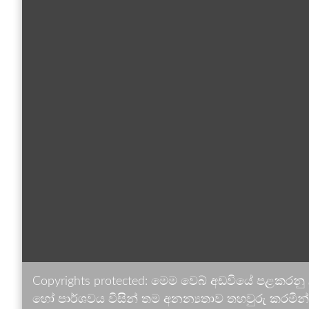
Copyrights protected: මෙම වෙබ් අඩවියේ පළකරනු
හෝ පාර්ශවය විසින් තම අනන්‍යතාව තහවුරු කරමින් ඉ