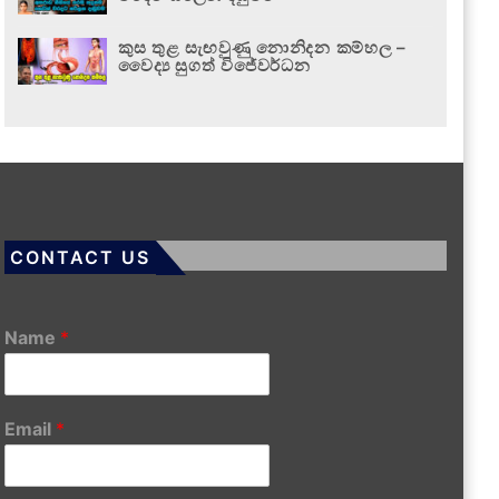
කුස තුළ සැඟවුණු නොනිදන කම්හල –
වෛද්‍ය සුගත් විජේවර්ධන
CONTACT US
Name
*
Email
*