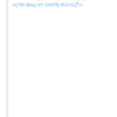
ලෝක කුසලාන පාපන්දු තරගාවලිය