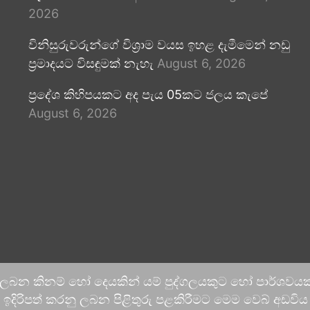
2026
විනිසුරුවරුන්ගේ විශ්‍රාම වයස ඉහළ දැමීමෙන් නඩු
ප්‍රමාදයට විසඳුමක් නැහැ
August 6, 2026
ප්‍රදේශ කිහිපයකට අද පැය 05කට ජලය කැපේ
August 6, 2026
 ලබන කිනම් හෝ දෙයකින් යම් පුද්ගලයකුට හෝ පාර්ශවයකට
දිරිපත් කරනු ලබන පිළිතුරු පළකිරීමට මෙම වෙබ් අඩවිය ආච