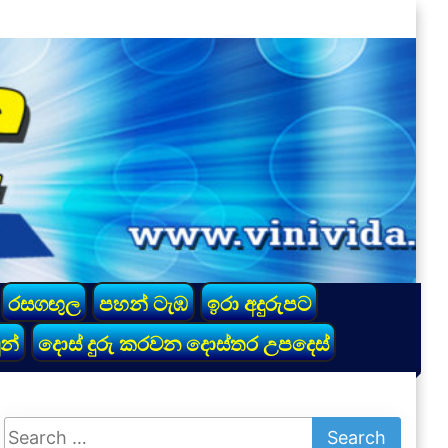
රසගඟුල
පහන් ටැඹ
ඉරා අදුරුපට
න්
දොස් දුරු කරවන දොස්තර උපදෙස්