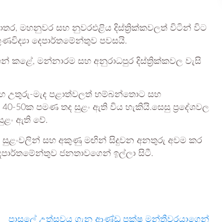
, මහනුවර සහ නුවරඑළිය දිස්ත්‍රික්කවලත් විටින් විට
ුණවිද්‍යා දෙපාර්තමේන්තුව පවසයි.
් කළේ, මන්නාරම සහ අනුරාධපුර දිස්ත්‍රික්කවල වැසි
ු සහ උතුරු-මැද පළාත්වලත් හම්බන්තොට සහ
.මී. 40-50ක පමණ තද සුළං ඇති විය හැකියි.සෙසු ප්‍රදේශවල
ුළං ඇති වේ.
ද සුළංවලින් සහ අකුණු මඟින් සිදුවන අනතුරු අවම කර
ෙපාර්තමේන්තුව ජනතාවගෙන් ඉල්ලා සිටී.
පාසලේ උත්සවය ගැන ආණ්ඩු පක්ෂ මන්ත්‍රීවරයාගෙන්