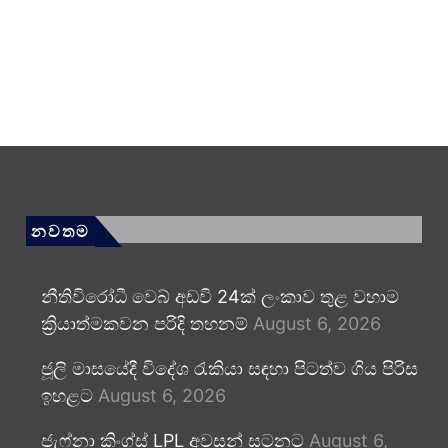
නවතම
නීතිවිරෝධී වෙබ් අඩවි 24ක් ලංකාව තුළ වහාම
ක්‍රියාත්මකවන පරිදි තහනම්
August 6, 2026
ජූලි මාසයේදී විදේශ රැකියා සඳහා පිටත්ව ගිය පිරිස
ඉහළට
August 6, 2026
ජැෆ්නා කිංග්ස් LPL අවසන් සටනට
August 6,