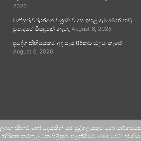
2026
විනිසුරුවරුන්ගේ විශ්‍රාම වයස ඉහළ දැමීමෙන් නඩු
ප්‍රමාදයට විසඳුමක් නැහැ
August 6, 2026
ප්‍රදේශ කිහිපයකට අද පැය 05කට ජලය කැපේ
August 6, 2026
 ලබන කිනම් හෝ දෙයකින් යම් පුද්ගලයකුට හෝ පාර්ශවයකට
දිරිපත් කරනු ලබන පිළිතුරු පළකිරීමට මෙම වෙබ් අඩවිය ආච