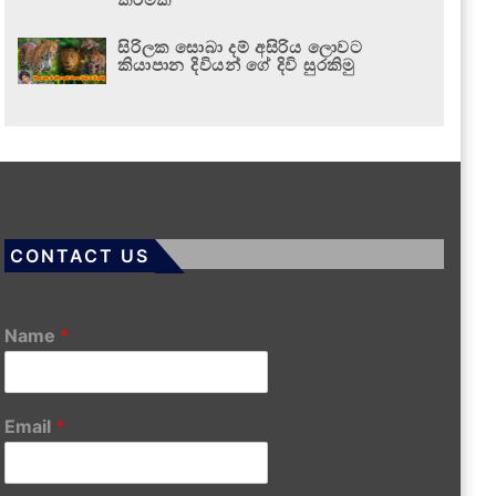
සිරිලක සොබා දම් අසිරිය ලොවට
කියාපාන දිවියන් ගේ දිවි සුරකිමු
CONTACT US
Name
*
Email
*