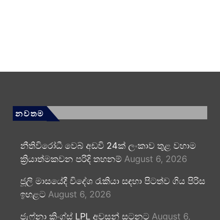
නවතම
නීතිවිරෝධී වෙබ් අඩවි 24ක් ලංකාව තුළ වහාම
ක්‍රියාත්මකවන පරිදි තහනම්
August 6, 2026
ජූලි මාසයේදී විදේශ රැකියා සඳහා පිටත්ව ගිය පිරිස
ඉහළට
August 6, 2026
ජැෆ්නා කිංග්ස් LPL අවසන් සටනට
August 6,