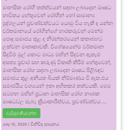
මානසික රෝගී තත්ත්වයන් සඳහා ලබාදෙන ඖෂධ
භාවිතය හේතුවෙන් රෝගීන් හෝ සාමාන්‍ය
පුද්ගලයන් ප්‍රචණ්ඩත්වයට යොමු විය හැකි ද යන්න
වර්තමානයේ රෝගීන්ගේ භාරකරුවන් මෙන්ම
පොදු සමාජය තුළ ද නිරන්තරයෙන් කතාබහට
ලක්වන මාතෘකාවකි. විශේෂයෙන්ම වර්තමාන
සිදුවීම් මුල් කොට මාධ්‍ය මඟින් සිදුවන ඇතැම්
අසත්‍ය ප්‍රචාර සහ කරුණු විකෘති කිරීම් හේතුවෙන්,
මානසික රෝග සඳහා ලබාදෙන ඖෂධ පිළිබඳව
සමාජය තුළ අනියත බියක් නිර්මාණය වී ඇත.එය
සමාජයීය වශයෙන් ඉතා අහිතකර තත්වයකි. මෙම
සටහන මඟින් ප්‍රධාන මානසික රෝග නාශක
ඖෂධවල සැබෑ ක්‍රියාකාරීත්වය, ප්‍රචණ්ඩත්වය …
වැඩිපුර කියවන්න
විනිවිද සායනය
July 15, 2026
/