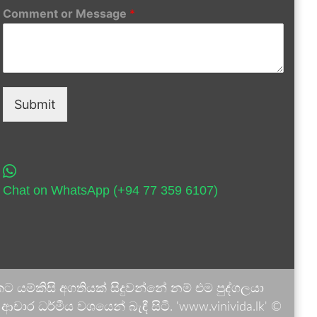
Comment or Message
*
Submit
Chat on WhatsApp (+94 77 359 6107)
 යම්කිසි අගතියක් සිදුවන්නේ නම් එම පුද්ගලයා
ාර ධර්මීය වශයෙන් බැඳී සිටී. 'www.vinivida.lk' ©