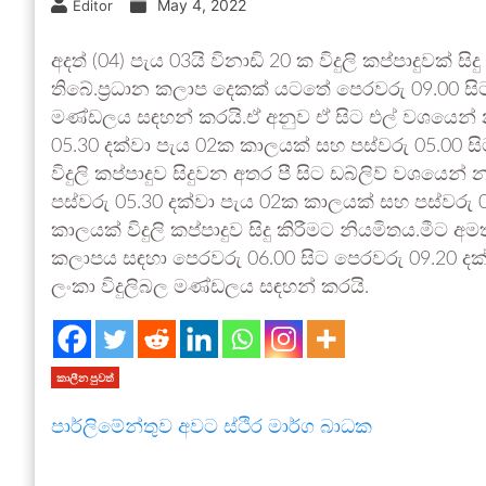
May 4, 2022
Editor
අදත් (04) පැය 03යි විනාඩි 20 ක විදුලි කප්පාදුව
තිබේ.ප්‍රධාන කලාප දෙකක් යටතේ පෙරවරු 09.00 සිට රාත
මණ්ඩලය සඳහන් කරයි.ඒ අනුව ඒ සිට එල් වශයෙන් 
05.30 දක්වා පැය 02ක කාලයක් සහ පස්වරු 05.00 සිට ර
විදුලි කප්පාදුව සිදුවන අතර පී සිට ඩබ්ලිව් වශයෙ
පස්වරු 05.30 දක්වා පැය 02ක කාලයක් සහ පස්වරු 05.0
කාලයක් විදුලි කප්පාදුව සිදු කිරීමට නියමිතය.ම
කලාපය සඳහා පෙරවරු 06.00 සිට පෙරවරු 09.20 දක්ව
ලංකා විදුලිබල මණ්ඩලය සඳහන් කරයි.
කාලීන පුවත්
පාර්ලිමේන්තුව අවට ස්ථිර මාර්ග බාධක