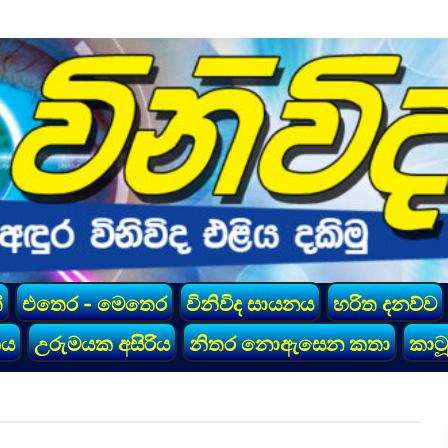
්
එතෙර - මෙතෙර
විනිවිද සායනය
හරිත දනව්ව
කය
උරුමයක අසිරිය
නිතර නොඇසෙන කතා
කාටූ