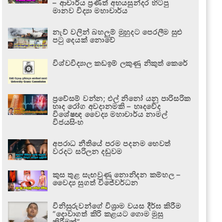
– ආචාර්ය ප්‍රණීත් අභයසුන්දර හිටපු
මානව විද්‍යා මහාචාර්ය
නැව් වලින් බහලුම් මුහුදට පෙරලීම සුළු
පටු දෙයක් නොවේ
විශ්වවිද්‍යාල කඩඉම් ලකුණු නිකුත් කෙරේ
ප්‍රවේසම් වන්න; එල් නිනෝ යනු පාරිසරික
හෘද රෝග අවදානමකි – හෘදවේද
විශේෂඥ වෛද්‍ය මහාචාර්ය නාමල්
විජයසිංහ
අපරාධ නීතියේ පරම පදනම හෙවත්
වරදට සරිලන දඬුවම
කුස තුළ සැඟවුණු නොනිදන කම්හල –
වෛද්‍ය සුගත් විජේවර්ධන
විනිසුරුවන්ගේ විශ්‍රාම වයස දීර්ඝ කිරීම
“දොවාගත් කිරි කළයට ගොම මුසු
කිරීමක්”