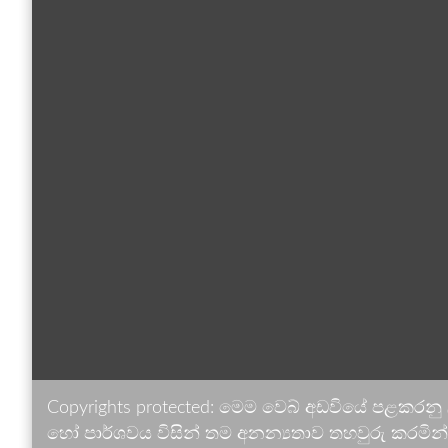
Copyrights protected: මෙම වෙබ් අඩවියේ පළකරනු
හෝ පාර්ශවය විසින් තම අනන්‍යතාව තහවුරු කරමින් ඉ