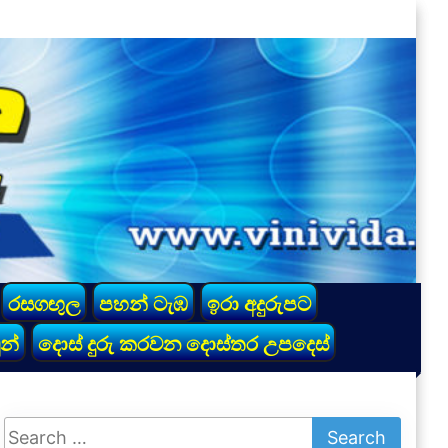
රසගඟුල
පහන් ටැඹ
ඉරා අදුරුපට
න්
දොස් දුරු කරවන දොස්තර උපදෙස්