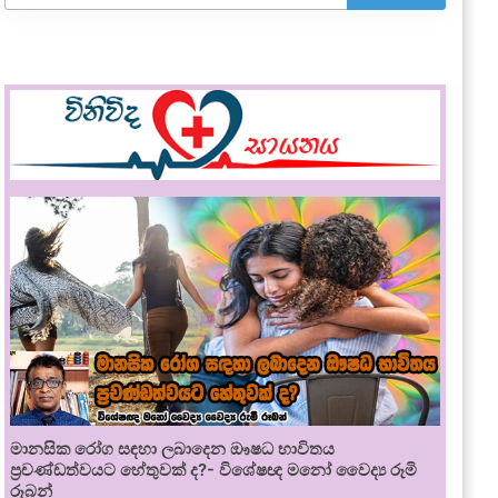
මානසික රෝග සඳහා ලබාදෙන ඖෂධ භාවිතය
ප්‍රචණ්ඩත්වයට හේතුවක් ද?- විශේෂඥ මනෝ වෛද්‍ය රූමි
රූබන්