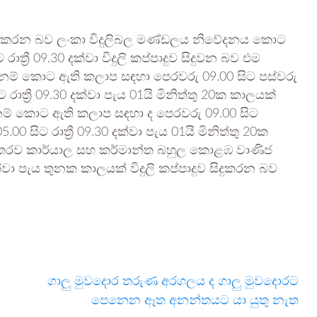
ක් සිදු කරන බව ලංකා විදුලිබල මණ්ඩලය නිවේදනය කොට
්‍රී 09.30 දක්වා විදුලි කප්පාදුව සිදුවන බව එම
නම් කොට ඇති කලාප සඳහා පෙරවරු 09.00 සිට පස්වරු
ාත්‍රී 09.30 දක්වා පැය 01යි මිනිත්තු 20ක කාලයක්
න් නම් කොට ඇති කලාප සඳහා ද පෙරවරු 09.00 සිට
0 සිට රාත්‍රී 09.30 දක්වා පැය 01යි මිනිත්තු 20ක
ීට අමතරව කාර්යාල සහ කර්මාන්ත බහුල කොළඹ වාණිජ
ා පැය තුනක කාලයක් විදුලි කප්පාදුව සිදුකරන බව
ගාලු මුවදොර තරුණ අරගලය ද ගාලු මුවදොරට
පෙනෙන ඈත අනන්තයට යා යුතු නැත