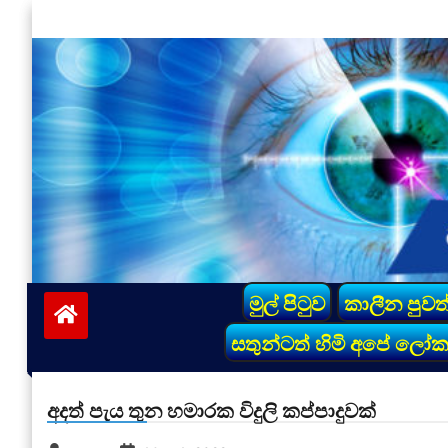
Skip
to
content
vinivida.lk
මුල් පිටුව
කාලීන පුවත
සතුන්ටත් හිමි අපේ ලෝ
අදත් පැය තුන හමාරක විදුලි කප්පාදුවක්