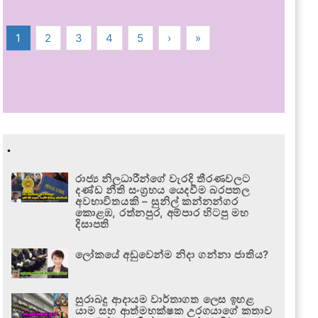
1
2
3
4
5
›
»
.
රාජ්‍ය නිලධාරීන්ගේ වැරදි තීරණවලට
දණ්ඩ නීති සංග්‍රහය යෙදවීම බරපතල
අවභාවිතයකි – සුනිල් කන්නන්ගර
කොළඹ, රත්නපුර, අම්පාර හිටපු මහ
දිසාපති
ලෝකයේ අඩුවෙන්ම නිදා ගන්නා ජාතිය?
සුරාබදු ආදායම වාර්තාගත ලෙස ඉහළ
යාම සහ ආත්මභක්ෂක උරගයාගේ කතාව