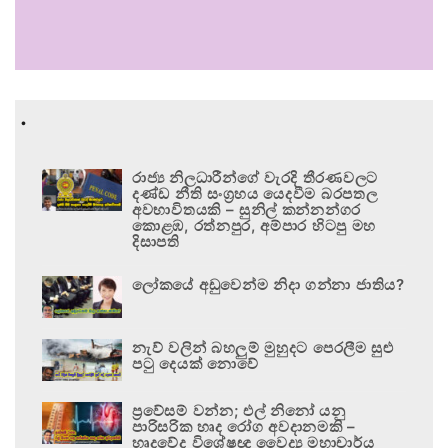
.
රාජ්‍ය නිලධාරීන්ගේ වැරදි තීරණවලට
දණ්ඩ නීති සංග්‍රහය යෙදවීම බරපතල
අවභාවිතයකි – සුනිල් කන්නන්ගර
කොළඹ, රත්නපුර, අම්පාර හිටපු මහ
දිසාපති
ලෝකයේ අඩුවෙන්ම නිදා ගන්නා ජාතිය?
නැව් වලින් බහලුම් මුහුදට පෙරලීම සුළු
පටු දෙයක් නොවේ
ප්‍රවේසම් වන්න; එල් නිනෝ යනු
පාරිසරික හෘද රෝග අවදානමකි –
හෘදවේද විශේෂඥ වෛද්‍ය මහාචාර්ය