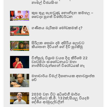
නාමල් විජයසිංහ
කුස තුළ සැඟවුණු නොනිදන කම්හල –
වෛද්‍ය සුගත් විජේවර්ධන
ගණිතය බැරිකම මෝඩකමක් ද?
සිරිලක සොබා දම් අසිරිය ලොවට
කියාපාන දිවියන් ගේ දිවි සුරකිමු
විනිසුරු විශ්‍රාම වයස දිගු කිරීමේ 22
ව්‍යවස්ථා සංශෝධනයට මහා
නාහිමිවරුන්ගෙන් විරෝධයක් නෑ
මහාචාර්ය විමල් දිසානායක අභාවප්‍රාප්ත
වේ
2030 වන විට අධිවේගී මාර්ග
පද්ධතියට කි.මී. 132ක්;සියලු වියදම්
දේශීය අරමුදල්වලින්