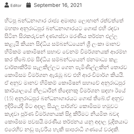
September 16, 2021
Editor
හිටපු බන්ධනාගාර රාජ්‍ය අමාත්‍ය ලොහාන් රත්වත්තේ
මහතා අනුරාධපුර බන්ධනාගාරයට ගොස් එහි රඳවා
සිටින සිරකරුවන් දණගස්වා මරණීය තර්ජන එල්ල
කළැයි කියන සිද්ධිය සම්බන්ධයෙන් ශ්‍රී ලංකා මානව
හිමිකම් කොමිෂන් සභාව වෙනම් විමර්ශනයක් ආරම්භ
කර තිබේ.එම සිද්ධිය සම්බන්ධයෙන් ජනමාධ්‍ය කළ
වාර්තාකිරීම් සැලකිල්ලට ගෙන පැමිණිල්ලකින් තොරව
කොමිසම විමර්ශන ඇරැඹූ බව එහි ආරංචිමාර්ග කියයි.
ඒ අනුව මානව හිමිකම් කොමිෂන් සභාවේ අනුරාධපුර
කාර්යාලයේ නිලධාරීන් තිදෙනකු විමර්ශන සඳහා ඊයේ
(15) අනුරාධපුර බන්ධනාගාරයට ගොස් තිබේ.ඒ අනුව
ඉදිරියේදී මීට අදාල සියලු පාර්ශ්ව කොමිසම හමුවට
කැඳවා පූර්ණ විමර්ශනයක් සිදු කිරීමට නියමිත බවද
කොමිසම පවසයි.මරණීය තර්ජනය යනු අදාල චූදිතයාට
එරෙහිව නඩු පැවරිය හැකි සාපරාධී ගණයේ වරදකි.