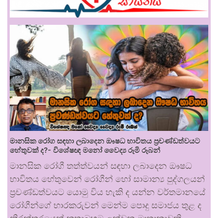
මානසික රෝග සඳහා ලබාදෙන ඖෂධ භාවිතය ප්‍රචණ්ඩත්වයට
හේතුවක් ද?- විශේෂඥ මනෝ වෛද්‍ය රූමි රූබන්
මානසික රෝගී තත්ත්වයන් සඳහා ලබාදෙන ඖෂධ
භාවිතය හේතුවෙන් රෝගීන් හෝ සාමාන්‍ය පුද්ගලයන්
ප්‍රචණ්ඩත්වයට යොමු විය හැකි ද යන්න වර්තමානයේ
රෝගීන්ගේ භාරකරුවන් මෙන්ම පොදු සමාජය තුළ ද