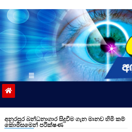
Skip
to
content
vinivida.lk
අනුරපුර බන්ධනාගාර සිදුවීම ගැන මානව හිමි කම්
කොමිසමෙන් පරීක්ෂණ