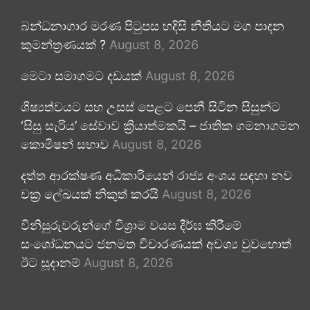
බන්ධනාගාර මරණ පිටුපස හදිසි නීතියට මග පාදන
කුමන්ත්‍රණයක් ?
August 8, 2026
මෙටා සමාගමට දඩයක්
August 8, 2026
ශිෂ්‍යත්වයට සහ උසස් පෙළට පෙනී සිටින සිසුන්ට
‘සිසු සැරිය’ සේවාව ක්‍රියාත්මකයි – ජාතික ගමනාගමන
කොමිෂන් සභාව
August 8, 2026
දත්ත ආරක්ෂණ අධිකාරියෙන් රාජ්‍ය අංශය සඳහා නව
චක්‍ර ලේඛයක් නිකුත් කරයි
August 8, 2026
විනිසුරුවරුන්ගේ විශ්‍රාම වයස දීර්ඝ කිරීමේ
සංශෝධනයට ජනමත විචාරණයක් අවශ්‍ය වුවහොත්
ඊට සූදානම්
August 8, 2026