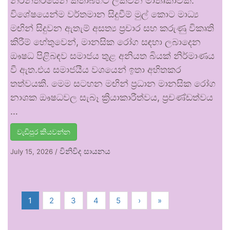
නිරන්තරයෙන් කතාබහට ලක්වන මාතෘකාවකි.
විශේෂයෙන්ම වර්තමාන සිදුවීම් මුල් කොට මාධ්‍ය
මඟින් සිදුවන ඇතැම් අසත්‍ය ප්‍රචාර සහ කරුණු විකෘති
කිරීම් හේතුවෙන්, මානසික රෝග සඳහා ලබාදෙන
ඖෂධ පිළිබඳව සමාජය තුළ අනියත බියක් නිර්මාණය
වී ඇත.එය සමාජයීය වශයෙන් ඉතා අහිතකර
තත්වයකි. මෙම සටහන මඟින් ප්‍රධාන මානසික රෝග
නාශක ඖෂධවල සැබෑ ක්‍රියාකාරීත්වය, ප්‍රචණ්ඩත්වය
…
වැඩිපුර කියවන්න
විනිවිද සායනය
July 15, 2026
/
1
2
3
4
5
›
»