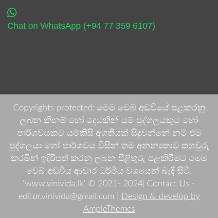
Chat on WhatsApp (+94 77 359 6107)
Copyrights protected: මෙම වෙබ් අඩවියේ පළකරනු
ලබන කිනම් හෝ දෙයකින් යම් පුද්ගලයකුට හෝ
පාර්ශවයකට යම්කිසි අගතියක් සිදුවන්නේ නම් එම
පුද්ගලයා හෝ පාර්ශවය විසින් තම අනන්‍යතාව තහවුරු
කරමින් ඉදිරිපත් කරනු ලබන පිළිතුරු පළකිරීමට මෙම
වෙබ් අඩවිය ආචාර ධර්මීය වශයෙන් බැඳී සිටී.
'www.vinivida.lk' © 2021- 2024| Contact Us -
editor.vinivida@gmail.com |
Design & develop by
AmpleThemes