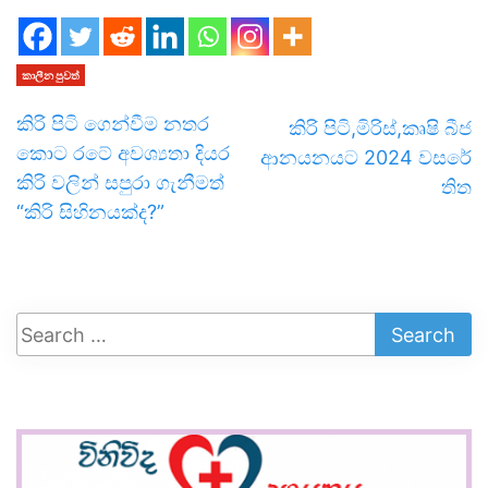
කාලීන පුවත්
කිරි පිටි ගෙන්වීම නතර
කිරි පිටි,මිරිස්,කෘෂි බීජ
කොට රටේ අවශ්‍යතා දියර
ආනයනයට 2024 වසරේ
කිරි වලින් සපුරා ගැනීමත්
තිත
“කිරි සිහිනයක්ද?”