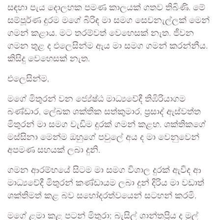
සඳහා පැය දොලහක පමණ කාලයක් ගතව තිබිණි. මේ
සම්පූර්ණ දුරම මගේ බිරිඳ මා සමග සෙවනැල්ලක් මෙන්
ගමන් කළාය. මට තරම්වත් වෙහෙසක් නැත. ජීවන
ගමන තුළ ද එලෙසින්ම ඇය මා සමග ගමන් කරන්නීය.
කිසිදු වෙහෙසක් නැත.
එලෙසින්ම,
මගේ මිතුරන් වන ජ්‍යේෂ්ඨ මාධ්‍යවේදී තිඹිරියාගම
බණ්ඩාර, ලේඛක ශක්තික සත්කුමාර, ප්‍රසාද් ඇස්වත්ත
මිතුරන් මා සමග වැඩිම දුරක් ගමන් කළහ. ශක්තිකගේ
මස්සිනා මෙන්ම ඔහුගේ පවුලේ අය ද මා වෙනුවෙන්
අපමණ සහයක් ලබා දුනි.
ගමන ආරම්භයේ සිටම මා සමග විශාල දුරක් ඇවිද ආ
මාධ්‍යවේදී මිතුරන් කණ්ඩායම ලබා දුන් දිරිය මා වඩාත්
ශක්තිමත් කළ බව සහෝදරත්වයෙන් සටහන් කරමි.
මගේ ළමා කළ පටන් මිතුරා; බැසිල් ශාන්තප්‍රිය ද මුල්