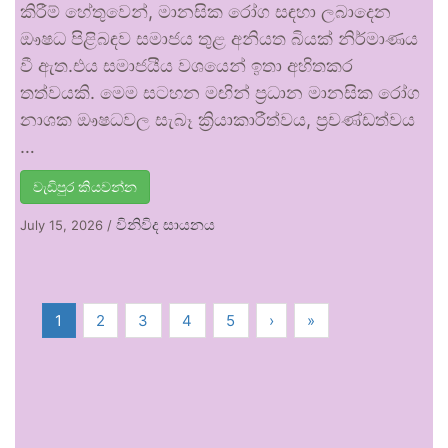
කිරීම් හේතුවෙන්, මානසික රෝග සඳහා ලබාදෙන
ඖෂධ පිළිබඳව සමාජය තුළ අනියත බියක් නිර්මාණය
වී ඇත.එය සමාජයීය වශයෙන් ඉතා අහිතකර
තත්වයකි. මෙම සටහන මඟින් ප්‍රධාන මානසික රෝග
නාශක ඖෂධවල සැබෑ ක්‍රියාකාරීත්වය, ප්‍රචණ්ඩත්වය
…
වැඩිපුර කියවන්න
විනිවිද සායනය
July 15, 2026
/
1
2
3
4
5
›
»