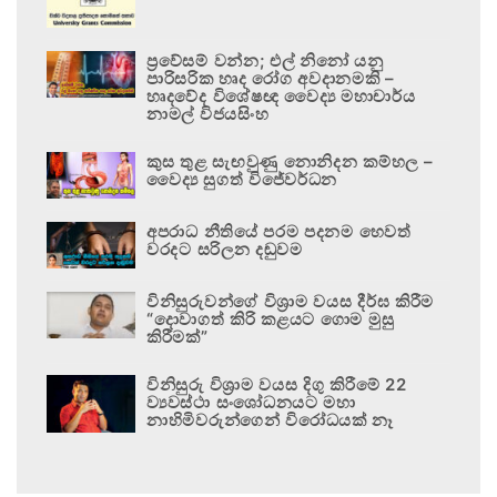
ප්‍රවේසම් වන්න; එල් නිනෝ යනු
පාරිසරික හෘද රෝග අවදානමකි –
හෘදවේද විශේෂඥ වෛද්‍ය මහාචාර්ය
නාමල් විජයසිංහ
කුස තුළ සැඟවුණු නොනිදන කම්හල –
වෛද්‍ය සුගත් විජේවර්ධන
අපරාධ නීතියේ පරම පදනම හෙවත්
වරදට සරිලන දඬුවම
විනිසුරුවන්ගේ විශ්‍රාම වයස දීර්ඝ කිරීම
“දොවාගත් කිරි කළයට ගොම මුසු
කිරීමක්”
විනිසුරු විශ්‍රාම වයස දිගු කිරීමේ 22
ව්‍යවස්ථා සංශෝධනයට මහා
නාහිමිවරුන්ගෙන් විරෝධයක් නෑ