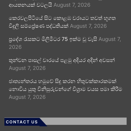
ආයතනයක් වටලයි
August 7, 2026
කෙරවලපිටියේ සිට කොළඹ වරායට තවත් භූගත
විදුලි සම්ප්‍රේෂණ පද්ධතියක්
August 7, 2026
ප්‍රදේශ රැසකට මිලිමීටර 75 ඉක්ම වූ වැසි
August 7,
2026
තුන්වන පාසල් වාරයේ පළමු අදියර අදින් අවසන්
August 7, 2026
ජාත්‍යන්තරය හමුවේ සිදු කරන හිතුවක්කාරකමක්
නොවිය යුතු විනිසුරුවන්ගේ විශ්‍රාම වයස පමා කිරීම
August 7, 2026
CONTACT US