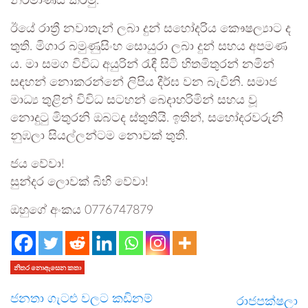
නිර්මාණය කරමු.
ඊයේ රාත්‍රී නවාතැන් ලබා දුන් සහෝදරිය කෞෂල්‍යාට ද
තුති. මිගාර බමුණුසිංහ සොයුරා ලබා දුන් සහය අපමණ
ය. මා සමග විවිධ අයුරින් රැඳී සිටි හිතමිතුරන් නමින්
සඳහන් නොකරන්නේ ලිපිය දීර්ඝ වන බැවිනි. සමාජ
මාධ්‍ය තුළින් විවිධ සටහන් බෙදාහරිමින් සහය වූ
නොදුටු මිතුරනි ඔබටද ස්තුතියි. ඉතින්, සහෝදරවරුනි
නුඹලා සියල්ලන්ටම නොවක් තුති.
ජය වේවා!
සුන්දර ලොවක් බිහි වේවා!
ඔහුගේ අංකය 0776747879
නිතර නොඇසෙන කතා
ජනතා ගැටළු වලට කඩිනම්
රාජපක්ෂලා