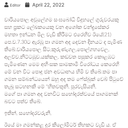
April 22, 2022
Editor
වාරියපොල අවුලේගම සංඝබෝධි විදුහලේ ගුරුවරයකු
සහ ප්‍රකට ලේඛකයෙකු වන අශෝක චන්ද්‍රසේකර
මහතා ඉන්ධන මිල වැඩි කිරීමට එරෙහිව ඊයේ(21)
පෙ.ව.7.30ට ඇරඹූ පා ගමන අද දෙවන දිනයට ද පැමිණ
තිබේ.වාරියපොල සිට,කුරුණැගල,පොල්ගහවෙල,
අලව්ව,නිට්ටඹුව,යක්කල, කඩවත පසුකර කොළඹට
පැමිණෙන මෙම අහිංසක සාමකාමී විරෝධය කෙරෙහි
මේ වන විට පොදු ජන අවධානය හිමි ව තිබේ.තම පා
ගමන සම්බන්ධයෙන් ඔහු අද තම ෆේස්බුක් වෙබ් පිටුවේ
තැබූ සටහනකි මේ “හිතවතුනි, පුරවැසියනි,
මගේ පා ගමන අද වනවිට සහෝදරත්වයේ පාගමනක්
බවට පත්ව තිබේ.
ඉතින්, සහෝදරවරුනි,
ඊයේ මා ගමන්කළ දුර කිලෝමීටර් තිහකට වැඩි ය. ඒ