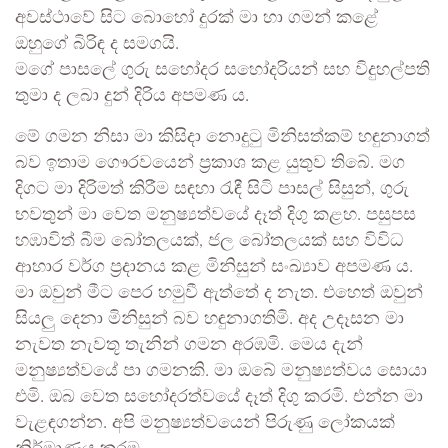
අවස්ථාවේ සිට බොහෝ දුරක් මා හා ගමන් කළේ
ඔහුගේ බිරිඳ ද සමගයි.
මගේ පාසලේ ගුරු සහෝදර සහෝදරියන් සහ විදුහල්පති
තුමා ද ලබා දුන් දිරිය අපමණ ය.
මේ ගමන නිසා මා කිසිදා නොදුටු මිනිසත්කම් හඳුනාගත්
බව ඉතාම ගෞරවයෙන් ප්‍රකාශ කළ යුතුව තිබේ. මග
දිගට මා දිරිමත් කිරීම සඳහා රැඳී සිටි පාසල් සිසුන්, ගුරු
භවතුන් මා වෙත මනුෂ්‍යත්වයේ දෑත් දිගු කළහ. පසුපස
හඹාවිත් බීම බෝතලයක්, ජල බෝතලයක් සහ විවිධ
ආහාර වර්ග ප්‍රදානය කළ මිනිසුන් සංඛ්‍යාව අපමණ ය.
මා ඔවුන් මීට පෙර හමුවී ඇත්තේ ද නැත. එහෙත් ඔවුන්
සියලු දෙනා මිනිසුන් බව හඳුනාගතිමි. අද උදෑසන මා
නැවත නැවතූ තැනින් ගමන අරඹමි. මෙය දැන්
මනුෂ්‍යත්වයේ පා ගමනකි. මා ඔබේ මනුෂ්‍යත්වය සොයා
එමි. ඔබ වෙත සහෝදරත්වයේ දෑත් දිගු කරමි. එන්න මා
වැළඳගන්න. අපි මනුෂ්‍යත්වයෙන් පිරුණු ලෝකයක්