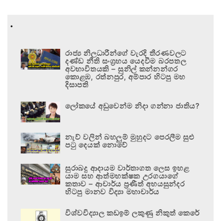
.
රාජ්‍ය නිලධාරීන්ගේ වැරදි තීරණවලට
දණ්ඩ නීති සංග්‍රහය යෙදවීම බරපතල
අවභාවිතයකි – සුනිල් කන්නන්ගර
කොළඹ, රත්නපුර, අම්පාර හිටපු මහ
දිසාපති
ලෝකයේ අඩුවෙන්ම නිදා ගන්නා ජාතිය?
නැව් වලින් බහලුම් මුහුදට පෙරලීම සුළු
පටු දෙයක් නොවේ
සුරාබදු ආදායම වාර්තාගත ලෙස ඉහළ
යාම සහ ආත්මභක්ෂක උරගයාගේ
කතාව – ආචාර්ය ප්‍රණීත් අභයසුන්දර
හිටපු මානව විද්‍යා මහාචාර්ය
විශ්වවිද්‍යාල කඩඉම් ලකුණු නිකුත් කෙරේ