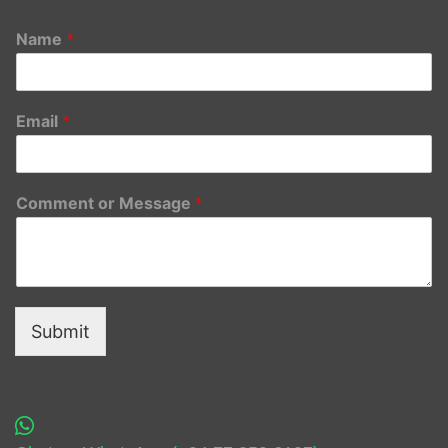
Name
*
Email
*
Comment or Message
*
Submit