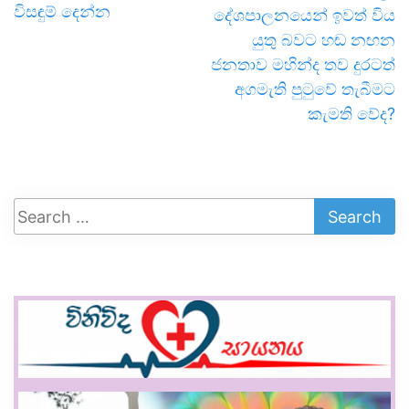
විසඳුම් දෙන්න
දේශපාලනයෙන් ඉවත් විය
යුතු බවට හඬ නඟන
ජනතාව මහින්ද තව දුරටත්
අගමැති පුටුවේ තැබීමට
කැමති වේද?