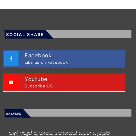
SOCIAL SHARE
Facebook
Like us on Facebook
Youtube
Subscribe US
නවතම
කල් ඉකුත් වූ ඖෂධ තොගයක් සමඟ සැපයුම්