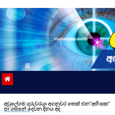
Skip
to
content
vinivida.lk
අවුලේගම ගුරුවරයා අගනුවර තෙක් එන”අහිංසක”
පා ගමනේ දෙවන දිනය අද