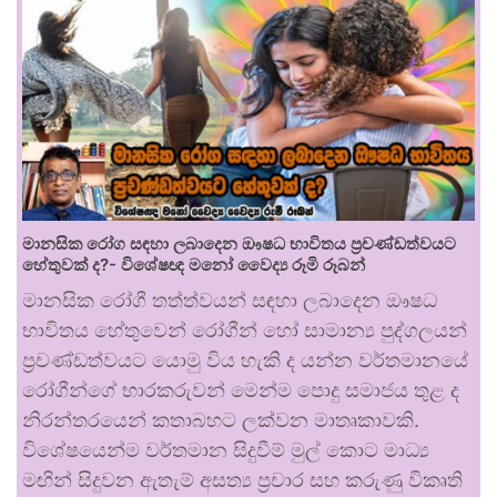
මානසික රෝග සඳහා ලබාදෙන ඖෂධ භාවිතය ප්‍රචණ්ඩත්වයට
හේතුවක් ද?- විශේෂඥ මනෝ වෛද්‍ය රූමි රූබන්
මානසික රෝගී තත්ත්වයන් සඳහා ලබාදෙන ඖෂධ
භාවිතය හේතුවෙන් රෝගීන් හෝ සාමාන්‍ය පුද්ගලයන්
ප්‍රචණ්ඩත්වයට යොමු විය හැකි ද යන්න වර්තමානයේ
රෝගීන්ගේ භාරකරුවන් මෙන්ම පොදු සමාජය තුළ ද
නිරන්තරයෙන් කතාබහට ලක්වන මාතෘකාවකි.
විශේෂයෙන්ම වර්තමාන සිදුවීම් මුල් කොට මාධ්‍ය
මඟින් සිදුවන ඇතැම් අසත්‍ය ප්‍රචාර සහ කරුණු විකෘති