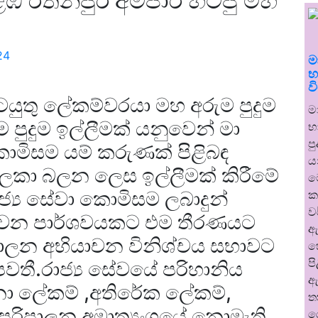
 රත්නපුර අම්පාර හිටපු මහ
24
ම
භ
ව
යුතු ලේකම්වරයා මහ අරුම පුදුම
ම
පුදුම ඉල්ලීමක්‍ යනුවෙන් මා
භ
ප
ොමිසම යම් කරුණක් පිළිබඳ
ය
 සලකා බලන ලෙස ඉල්ලීමක් කිරීමේ
ම
ාජ්‍ය සේවා කොමිසම ලබාදුන්
ක
ව
ත්වන පාර්ශවයකට එම තීරණයට
ඇ
පාලන අභියාචන විනිශ්චය සභාවට
හ
ප
 පවතී.රාජ්‍ය සේවයේ පරිහානිය
ඇ
ා ලේකම් ,අතිරේක ලේකම්,
ත
‍ය පරිපාලන අමාත්‍යංශයේ නොමැති
ර