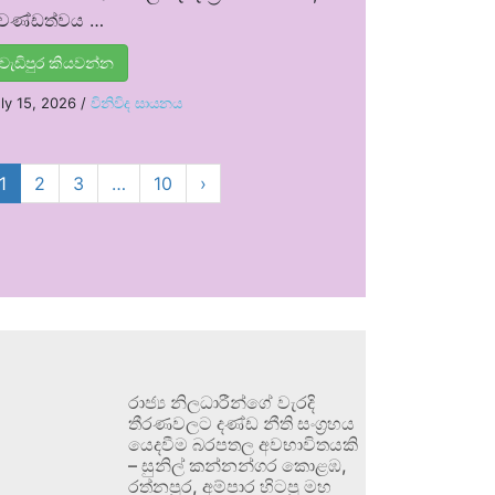
්‍රචණ්ඩත්වය …
වැඩිපුර කියවන්න
ly 15, 2026
/
විනිවිද සායනය
1
2
3
…
10
›
රාජ්‍ය නිලධාරීන්ගේ වැරදි
තීරණවලට දණ්ඩ නීති සංග්‍රහය
යෙදවීම බරපතල අවභාවිතයකි
– සුනිල් කන්නන්ගර කොළඹ,
රත්නපුර, අම්පාර හිටපු මහ