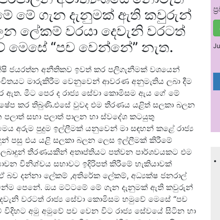
ප
ේ මේ ගැන දැනුමක් ඇති කවුරුන්
පාලන ලේකම් වරයා දෙවැනි වරටත්
වේ මෙසේ “පච වෙන්නේ” නැත.
Ju
ුක්ෂි ජයරත්න අනීතිකව ඉවත් කර පලිගැනීමක් වශයෙන්
සංචිතයට මාරුකිරීම වෙනුවෙන් ආවරණ අනුමැතිය ලබා දීම
ේප කර ඇත. මීට පෙර ද රාජ්‍ය සේවා කොමිසම ඇය ගේ මේ
තික්ෂේප කර තිබුණි.එසේ වුවද එම තීරණය යළිත් සලකා බලන
න පලාත් සභා පලාත් පාලන හා ස්වදේශ කටයුතු
ය අරුම පුදුම ඉල්ලීමක්‍ යනුවෙන් මා සඳහන් කළේ රාජ්‍ය
ුන් පසු එය යළි සලකා බලන ලෙස ඉල්ලීමක් කිරීමේ
සම ලබාදුන් තීරණයකින් අතෘප්තියට පත්වන පාර්ශවයකට එම
.
චන විනිශ්චය සභාවට ඉදිරිපත් කිරීමේ හැකියාවක්
ඒ බව දන්නා ලේකම් ,අතිරේක ලේකම්, අධ්‍යක්ෂ ජනරාල්
ීමෙන්ම පෙනේ. ඔය මට්ටමේ මේ ගැන දැනුමක් ඇති කවුරුන්
 දෙවැනි වරටත් රාජ්‍ය සේවා කොමිසම හමුවේ මෙසේ “පච
විදිහට අමු අමුවේ පච වෙන විට රාජ්‍ය සේවයේ සිටින හා