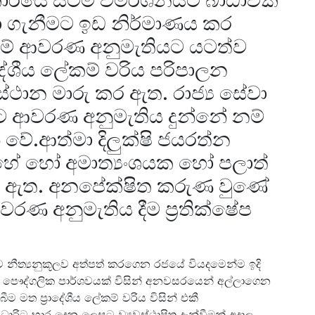
 ගැනීමට ඉඩ නිර්මාණය කර
සමේ ආවරණ අනුමැතියට යටත්ව
රාදේශීය ලේකම් වරිය පරිපාලන
්ථාන මාරු කර ඇත. රාජ්‍ය සේවා
 ආවරණ අනුමැතිය දුන්නේ නම්
ේ.ආත්මා දිලුක්ෂි ජයරත්න
ොහේ හෝ අමාත්‍යංශයක හෝ පලාත්
 ඇත. අනපේක්ෂිත කරුණ වුණේ
රණ අනුමැතිය දීම ප්‍රතික්ෂේප
 නීත්‍යනුකූලව අත්පත් කරගෙන රජයේ වියදමෙන්ම ඉදි
් පෞද්ගලික පාර්ශවයක් විසින් අනවසරයෙන් අල්ලාගෙන
තිබීම මත ප්‍රාදේශීය ලේකම් වරිය විසින් එකී
ිලධාරිට භාර දෙන ලෙසට ව්‍යවස්ථාපිත දැන්වීමක් අදාල