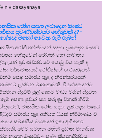
ානසික රෝග සඳහා ලබාදෙන ඖෂධ
ාවිතය ප්‍රචණ්ඩත්වයට හේතුවක් ද?-
ිශේෂඥ මනෝ වෛද්‍ය රූමි රූබන්
ානසික රෝගී තත්ත්වයන් සඳහා ලබාදෙන ඖෂධ
ාවිතය හේතුවෙන් රෝගීන් හෝ සාමාන්‍ය
ුද්ගලයන් ප්‍රචණ්ඩත්වයට යොමු විය හැකි ද
න්න වර්තමානයේ රෝගීන්ගේ භාරකරුවන්
ෙන්ම පොදු සමාජය තුළ ද නිරන්තරයෙන්
තාබහට ලක්වන මාතෘකාවකි. විශේෂයෙන්ම
ර්තමාන සිදුවීම් මුල් කොට මාධ්‍ය මඟින් සිදුවන
තැම් අසත්‍ය ප්‍රචාර සහ කරුණු විකෘති කිරීම්
ේතුවෙන්, මානසික රෝග සඳහා ලබාදෙන ඖෂධ
ිළිබඳව සමාජය තුළ අනියත බියක් නිර්මාණය වී
ත.එය සමාජයීය වශයෙන් ඉතා අහිතකර
ත්වයකි. මෙම සටහන මඟින් ප්‍රධාන මානසික
ෝග නාශක ඖෂධවල සැබෑ ක්‍රියාකාරීත්වය,