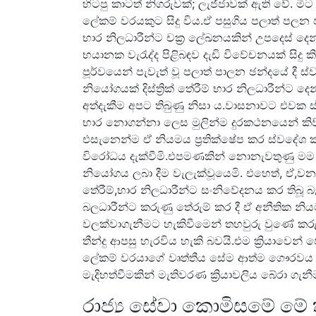
හිටපු කාටත් නිගරුවක්; ලැජ්ජාවක් ඇති වේ. 
ලේකම් වරයකුට සිදු විය.ඒ පසුගිය පලාත් පලන ඡන
භාර නිලධාරීන්ට චක්‍ර ලේඛනයකින් උපදෙස් ද
භයානක වැරැද්ද පිළිබඳව දැඩි විවේචනයක් සිදු 
පූර්වයෙන් පැවැත් වූ පලාත් පාලන ඡන්දයේ දී 
නියෝගයක් දිස්ත්‍රික් තේරීම් භාර නිලධාරීන්
අත්දැකීම අපට තිබුණු නිසා ය.වාසනාවට එවක 
භාර නොගන්නා ලෙස මුලින්ම දුරකථනයෙන් කිව්වේ
එසැනෙන්ම ඒ නියමය ප්‍රතික්ෂේප කර ස්වදේශ ක
විරෝධය දැක්වීමි.එපමණකින් නොනැවතුණු මම අ
නියෝගය ලබා දීම වැලැක්වූයෙමි. එහෙත්, ඒ,වනවි
තේරීම්,භාර නිලධාරීන්ට සංනිවේදනය කර තිබූ
බලධාරීන්ට කරුණු තේරුම් කර දී ඒ අනීතික නියම
වලක්වාගැනීමට හැකිවීමෙන් තහවුරු වුණේ කරුණ
තීන්දු ආපසු හැරවිය හැකි බවයි.එම ක්‍රියාවෙන් ප
ලේකම් වරයාගේ වෘත්තීය සේම ආත්ම ගෞරවය 
මැදිහත්වීමකින් මැතිවරණ ක්‍රියාවලිය බේරා ගැනී
රාජ්‍ය සේවා කොමිසමේ මේ