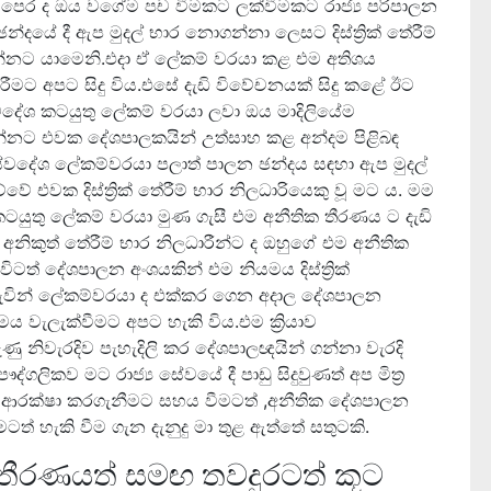
මීට පෙර ද ඔය වගේම පච වීමකට ලක්වීමකට රාජ්‍ය පරිපාලන
්දයේ දී ඇප මුදල් භාර නොගන්නා ලෙසට දිස්ත්‍රික් තේරීම්
ෙන්නට යාමෙනි.එදා ඒ ලේකම් වරයා කළ එම අතිශය
කිරීමට අපට සිදු විය.එසේ දැඩි විවේචනයක් සිදු කළේ ඊට
ස්වදේශ කටයුතු ලේකම් වරයා ලවා ඔය මාදිලියේම
ට දෙන්නට එවක දේශපාලකයින් උත්සාහ කළ අන්දම පිළිබඳ
ස්වදේශ ලේකම්වරයා පලාත් පාලන ඡන්දය සඳහා ඇප මුදල්
 එවක දිස්ත්‍රික් තේරීම් භාර නිලධාරියෙකු වූ මට ය. මම
ටයුතු ලේකම් වරයා මුණ ගැසී එම අනීතික තීරණය ට දැඩි
නිකුත් තේරීම් භාර නිලධාරීන්ට ද ඔහුගේ එම අනීතික
ටත් දේශපාලන අංශයකින් එම නියමය දිස්ත්‍රික්
 බැවින් ලේකම්වරයා ද එක්කර ගෙන අදාල දේශපාලන
ය වැලැක්වීමට අපට හැකි විය.එම ක්‍රියාව
ු නිවැරදිව පැහැදිලි කර දේශපාලඥයින් ගන්නා වැරදි
ෞද්ගලිකව මට රාජ්‍ය සේවයේ දී පාඩු සිදුවුණත් අප මිත්‍ර
ආරක්ෂා කරගැනීමට සහය වීමටත් ,අනීතික දේශපාලන
මටත් හැකි වීම ගැන දැනුදු මා තුළ ඇත්තේ සතුටකි.
 තීරණයත් සමඟ තවදුරටත් කූට