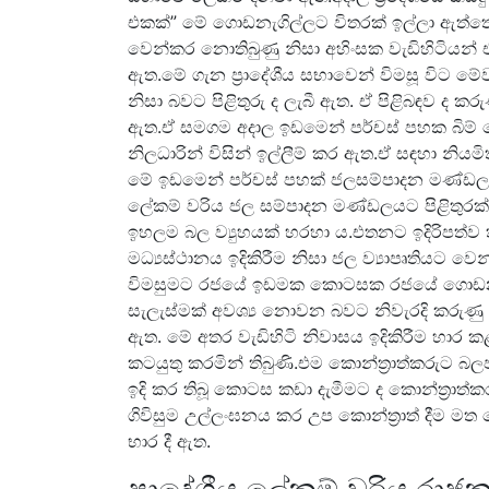
එකක්” මේ ගොඩනැගිල්ලට විතරක් ඉල්ලා ඇත්තේ
වෙන්කර නොතිබුණු නිසා අහිංසක වැඩිහිටියන් එක
ඇත.මේ ගැන ප්‍රාදේශීය සභාවෙන් විමසූ විට
නිසා බවට පිළිතුරු ද ලැබී ඇත. ඒ පිළිබඳව 
ඇත.ඒ සමගම අදාල ඉඩමෙන් පර්චස් පහක බිම් ක
නිලධාරින් විසින් ඉල්ලීම් කර ඇත.ඒ සඳහා නියම
මේ ඉඩමෙන් පර්චස් පහක් ජලසම්පාදන මණ්ඩලයට ල
ලේකම් වරිය ජල සම්පාදන මණ්ඩලයට පිළිතු
ඉහලම බල ව්‍යුහයක් හරහා ය.එතනට ඉදිරිපත්ව
මධ්‍යස්ථානය ඉදිකිරීම නිසා ජල ව්‍යාපෘතියට 
විමසුමට රජයේ ඉඩමක කොටසක රජයේ ගොඩනැගි
සැලැස්මක් අවශ්‍ය නොවන බවට නිවැරදි කරුණු පැ
ඇත. මේ අතර වැඩිහිටි නිවාසය ඉදිකිරීම හාර කළ 
කටයුතු කරමින් තිබුණි.එම කොන්ත්‍රාත්කරුට
ඉදි කර තිබූ කොටස කඩා දැමීමට ද කොන්ත්‍රාත්කරු
ගිවිසුම උල්ලංඝනය කර උප කොන්ත්‍රාත් දීම මත 
භාර දී ඇත.
ප්‍රාදේශීය ලේකම් වරිය රාජ