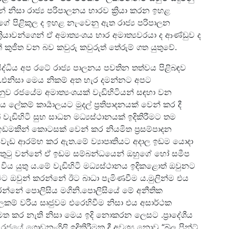
ිසා රාජ්‍ය පරිපාලනය භාරව ක්‍රියා කරන ඉහළ
ගේ පිළිකුල ද ඉහළ නැංවෙනු ඇත රාජ්‍ය පරිපාලන
්‍රියාවන්ගෙන් ඒ අමාත්‍යංශය භාර අමාත්‍යවරයා ද ආණ්ඩුව ද
කුජීත වන බව කවුරු කවුරුත් තේරුම් ගත යුතුවේ.
 සිද්ධිය අප රටේ රාජ්‍ය පාලනය පවතින තත්වය පිළිබඳව
ි.එනිසා මෙය නිකම් අත හැර දමන්නට අපට
ව රජයේම අමාත්‍යංශයක් වැඩිහිටියන් සඳහා වන
ශීය ලේකම් කාර්‍යාලයට මුදල් ප්‍රතිපාදනයක් වෙන් කර දී
 වැඩිහිටි සුභ සාධන මධ්‍යස්ථානයක් ඉදිකිරීමට තම
ඉඩමකින් කොටසක් වෙන් කර නියමිත ප්‍රසම්පාදන
ෙන වැඩ ආරම්භ කර ඇත.මේ ව්‍යාපෘතියට අදාල ඉඩම යොදා
තුටු වන්නේ ඒ ඉඩම සම්බන්ධයෙන් ඔහුගේ හෝ සමීප
ිය යුතු ය.මේ වැඩිහිටි මධ්‍යස්ථානය ඉදිකළොත් ඔවුනට
 ඔවුන් කරන්නේ ඊට බාධා පැමිණවීම ය.මුලින්ම එය
න්නේ පොලිසිය මගිනි.පොලිසියේ මේ අනීතික
ය ලෙකම් වරිය සෘජුවම එරෙහිවීම නිසා එය අසාර්ථක
මත කර නැති නිසා මෙය ඉදි නොකරන ලෙසට .ප්‍රාදේශීය
යේ ගොඩනැගිලි ඉදිකිරීමක දී අවශ්‍ය නොවූ “බ්ලූ ප්‍රින්ට්