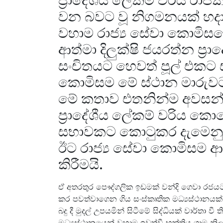
වන බවට වූ නිගමනයක් හදා
වහාම රාජ්‍ය සේවා කොමි
ආත්මා දිලුක්ෂි ජයරත්න ප්‍
සංචිතයට හෙවත් පූල් එකට ස
කොමිසම මේ ස්ථාන මාරුවට
මේ කතාව එතනින්ම අවසන් ව
ප්‍රාදේශීය ලේකම් වරිය ක
සභාවකට කොටුකර දැමෙනු
ඊට රාජ්‍ය සේවා කොමිසම ආව
කිරීමයි.
ඒ අතරතුර පෞද්ගලික ඉඩමක් වන්දි ගෙවා රජයට
කර පවත්වාගෙන ගිය සංස්කෘතික මධ්‍යස්ථානයක
බදු දී මුදල් උපයමින් සිටීමේ සිද්ධියක් වාර්තා වී 
මධ්‍යස්ථානයෙන් වහාම ඉවත්වී භුක්තිය ග්‍රාම න