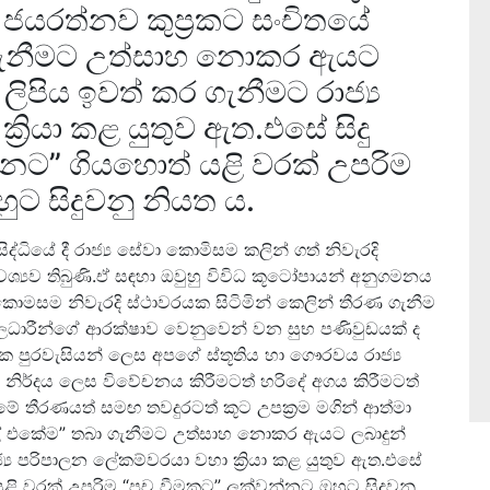
ෂි ජයරත්නව කුප්‍රකට සංචිතයේ
 ගැනීමට උත්සාහ නොකර ඇයට
 ලිපිය ඉවත් කර ගැනීමට රාජ්‍ය
‍රියා කළ යුතුව ඇත.එසේ සිදු
ට” ගියහොත් යළි වරක් උපරිම
ට සිදුවනු නියත ය.
ද්ධියේ දී රාජ්‍ය සේවා කොමිසම කලින් ගත් නිවැරදි
්‍යව තිබුණි.ඒ සඳහා ඔවුහු විවිධ කූටෝපායන් අනුගමනය
කොමසම නිවැරදි ස්ථාවරයක සිටිමින් කෙලින් තීරණ ගැනීම
 නිලධාරීන්ගේ ආරක්ෂාව වෙනුවෙන් වන සුභ පණිවුඩයක් ද
ක පුරවැසියන් ලෙස අපගේ ස්තූතිය හා ගෞරවය රාජ්‍ය
 නිර්දය ලෙස විවේචනය කිරීමටත් හරිදේ අගය කිරීමටත්
ේ තීරණයත් සමඟ තවදුරටත් කූට උපක්‍රම මගින් ආත්මා
“පූල් එකේම” තබා ගැනීමට උත්සාහ නොකර ඇයට ලබාදුන්
්‍ය පරිපාලන ලේකම්වරයා වහා ක්‍රියා කළ යුතුව ඇත.එසේ
ළි වරක් උපරිම “පච වීමකට” ලක්වන්නට ඔහුට සිදුවනු