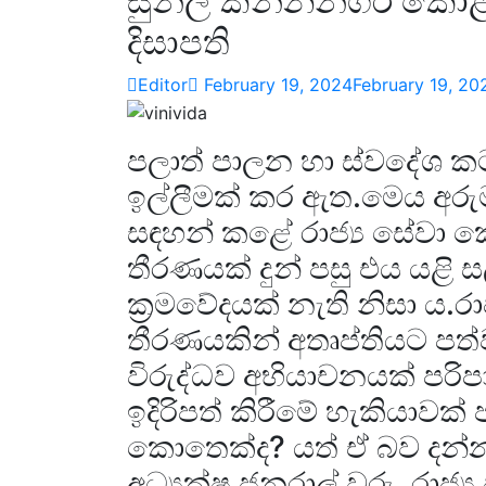
සුනිල් කන්නන්ගර කොළඹ
දිසාපති
Editor
February 19, 2024
February 19, 20
පලාත් පාලන හා ස්වදේශ කට
ඉල්ලීමක් කර ඇත.මෙය අරුම 
සඳහන් කළේ රාජ්‍ය සේවා ක
තීරණයක් දුන් පසු එය යළි
ක්‍රමවේදයක් නැති නිසා ය.ර
තීරණයකින් අතෘප්තියට ප
විරුද්ධව අභියාචනයක් පරි
ඉදිරිපත් කිරීමේ හැකියාවක්
කොතෙක්ද? යත් ඒ බව දන්න
අධ්‍යක්ෂ ජනරාල් වරු ,රාජ්