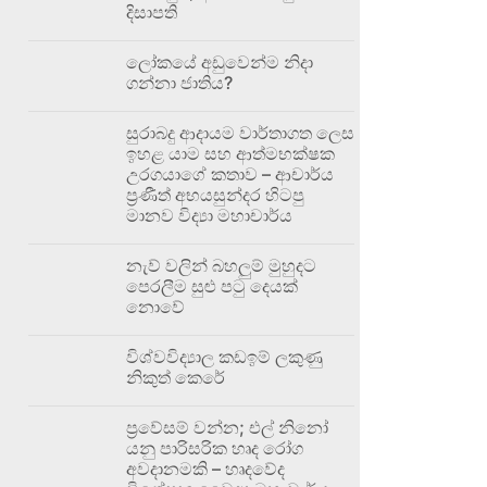
දිසාපති
ලෝකයේ අඩුවෙන්ම නිදා
ගන්නා ජාතිය?
සුරාබදු ආදායම වාර්තාගත ලෙස
ඉහළ යාම සහ ආත්මභක්ෂක
උරගයාගේ කතාව – ආචාර්ය
ප්‍රණීත් අභයසුන්දර හිටපු
මානව විද්‍යා මහාචාර්ය
නැව් වලින් බහලුම් මුහුදට
පෙරලීම සුළු පටු දෙයක්
නොවේ
විශ්වවිද්‍යාල කඩඉම් ලකුණු
නිකුත් කෙරේ
ප්‍රවේසම් වන්න; එල් නිනෝ
යනු පාරිසරික හෘද රෝග
අවදානමකි – හෘදවේද