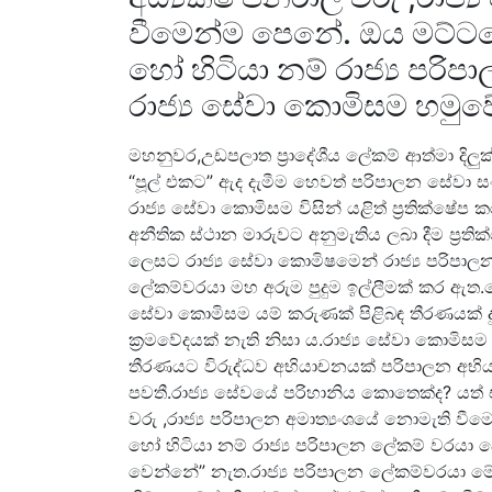
වීමෙන්ම පෙනේ. ඔය මට්ටම
හෝ හිටියා නම් රාජ්‍ය පරි
රාජ්‍ය සේවා කොමිසම හමු
මහනුවර,උඩපලාත ප්‍රාදේශීය ලේකම් ආත්මා දිල
“පූල් එකට” ඇද දැමීම හෙවත් පරිපාලන සේවා 
රාජ්‍ය සේවා කොමිසම විසින් යළිත් ප්‍රතික්ෂ
අනීතික ස්ථාන මාරුවට අනුමැතිය ලබා දීම ප්‍ර
ලෙසට රාජ්‍ය සේවා කොමිෂමෙන් රාජ්‍ය පරිපාල
ලේකම්වරයා මහ අරුම පුදුම ඉල්ලීමක් කර ඇත.මෙ
සේවා කොමිසම යම් කරුණක් පිළිබඳ තීරණයක් ද
ක්‍රමවේදයක් නැති නිසා ය.රාජ්‍ය සේවා කොමි
තීරණයට විරුද්ධව අභියාචනයක් පරිපාලන අභියා
පවතී.රාජ්‍ය සේවයේ පරිහානිය කොතෙක්ද? යත් 
වරු ,රාජ්‍ය පරිපාලන අමාත්‍යංශයේ නොමැති ව
හෝ හිටියා නම් රාජ්‍ය පරිපාලන ලේකම් වරයා
වෙන්නේ” නැත.රාජ්‍ය පරිපාලන ලේකම්වරයා මේ 