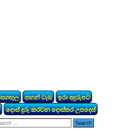
රසගඟුල
පහන් ටැඹ
ඉරා අදුරුපට
දොස් දුරු කරවන දොස්තර උපදෙස්
arch
: