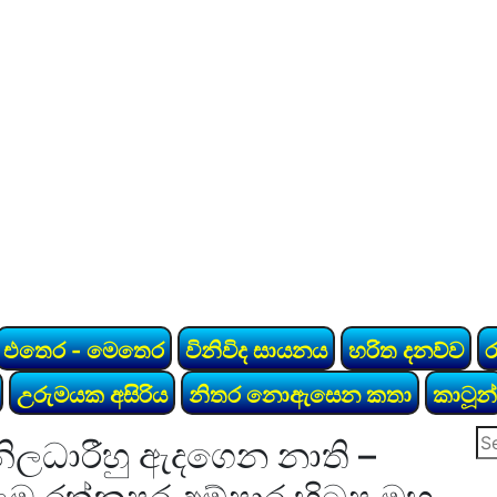
එතෙර - මෙතෙර
විනිවිද සායනය
හරිත දනව්ව
උරුමයක අසිරිය
නිතර නොඇසෙන කතා
කාටූන්
Se
නිලධාරීහු ඇදගෙන නාති –
for