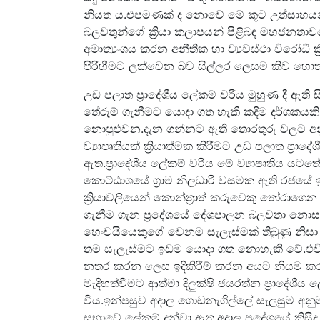
නියත ය.එපමණක් ද නොවේ මේ කූට උත්සාහයන් න
බලවතුන්ගේ ක්‍රියා කලාපයන් පිළිබඳ මහජනතාව
අමාත්‍යංශය කරන අනීතික හා ව්‍යවස්ථා විරෝධී ක
පිරිහීමට ලක්වෙන බව සිල්ලර ලෙසම කිව හොත් 
උඩ පලාත ප්‍රාදේශීය ලේකම් වරිය මුහුණ දී ඇති
තේරුම් ගැනීමට යොදා ගත හැකි කදිම දර්ශකයක
නොපුළුවන.දැන ගන්නට ඇති තොරතුරු වලට අනු
ව්‍යාපෘතියක් ක්‍රියාත්මක කිරීමට උඩ පලාත ප්‍රාදේ
ඇත.ප්‍රාදේශීය ලේකම් වරිය මේ ව්‍යාපෘතිය යටතේ
කොට්ඨාශයේ ග්‍රාම නිලධාරි වසමක ඇති රජයේ 
ක්‍රියාවලියෙන් කොන්ත්‍රාත් කරුවෙකු තෝරාග
ගැනීම ගැන ප්‍රදේශයේ දේශපාලන බලවතා නොස
හෙංචයියෙකුගේ වෙනම සැලැස්මක් තිබුණු නිසා ව
තම සැලැස්මට ඉඩම යොදා ගත නොහැකි වේ.එවිට
නතර කරන ලෙස ඉදිකිරීම් කරන අයට නියම කර
මැදිහත්වීමට ආත්මා දිලුක්ෂි ජයරත්න ප්‍රාදේශී
විය.ඉන්පසුව අදාල ගොඩනැගිල්ලේ සැලසුම අනු
සභාවේ ලේකම් දන්වා ඇත.අදාල ප්‍රදේශයේ කිසිදු රජ