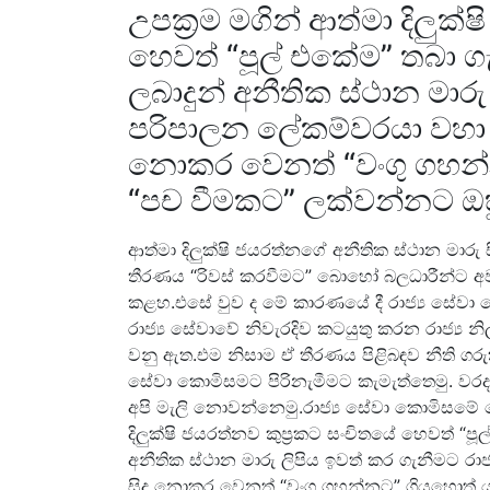
උපක්‍රම මගින් ආත්මා දිලුක්
හෙවත් “පූල් එකේම” තබා
ලබාදුන් අනීතික ස්ථාන මාරු
පරිපාලන ලේකම්වරයා වහා ක්
නොකර වෙනත් “වංගු ගහන්න
“පච වීමකට” ලක්වන්නට ඔහු
ආත්මා දිලුක්ෂි ජයරත්නගේ අනීතික ස්ථාන මාරු සි
තීරණය “රිවස් කරවීමට” බොහෝ බලධාරීන්ට අවශ
කළහ.එසේ වුව ද මේ කාරණයේ දී රාජ්‍ය සේවා 
රාජ්‍ය සේවාවේ නිවැරදිව කටයුතු කරන රාජ්‍ය
වනු ඇත.එම නිසාම ඒ තීරණය පිළිබඳව නීති ගරු
සේවා කොමිසමට පිරිනැමීමට කැමැත්තෙමු. වරද
අපි මැලි නොවන්නෙමු.රාජ්‍ය සේවා කොමිසමේ ම
දිලුක්ෂි ජයරත්නව කුප්‍රකට සංචිතයේ හෙවත් 
අනීතික ස්ථාන මාරු ලිපිය ඉවත් කර ගැනීමට රාජ
සිදු නොකර වෙනත් “වංගු ගහන්නට” ගියහොත් ය