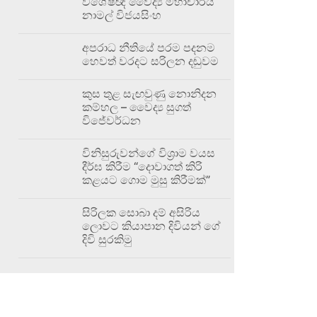
විශේෂඥ වෛද්‍ය මහාචාර්ය
නාමල් විජයසිංහ
අපරාධ නීතියේ පරම පදනම
හෙවත් වරදට සරිලන දඬුවම
කුස තුළ සැඟවුණු නොනිදන
කම්හල – වෛද්‍ය සුගත්
විජේවර්ධන
විනිසුරුවන්ගේ විශ්‍රාම වයස
දීර්ඝ කිරීම “දොවාගත් කිරි
කළයට ගොම මුසු කිරීමක්”
සිරිලක සොබා දම් අසිරිය
ලොවට කියාපාන දිවියන් ගේ
දිවි සුරකිමු