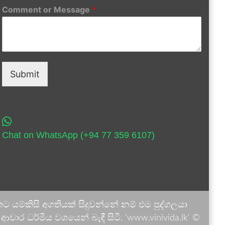
Comment or Message
*
Submit
Chat on WhatsApp (+94 77 359 6107)
 යම්කිසි අගතියක් සිදුවන්නේ නම් එම පුද්ගලයා
ාර ධර්මීය වශයෙන් බැඳී සිටී. 'www.vinivida.lk' ©