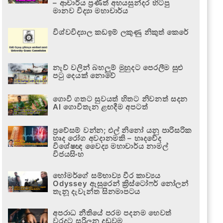
– ආචාර්ය ප්‍රණීත් අභයසුන්දර හිටපු
මානව විද්‍යා මහාචාර්ය
විශ්වවිද්‍යාල කඩඉම් ලකුණු නිකුත් කෙරේ
නැව් වලින් බහලුම් මුහුදට පෙරලීම සුළු
පටු දෙයක් නොවේ
ගොවි ගතට සුවයත් හිතට නිවනත් සදන
AI ගොවිතැන ළඟදීම අපටත්
ප්‍රවේසම් වන්න; එල් නිනෝ යනු පාරිසරික
හෘද රෝග අවදානමකි – හෘදවේද
විශේෂඥ වෛද්‍ය මහාචාර්ය නාමල්
විජයසිංහ
හෝමර්ගේ සම්භාව්‍ය වීර කාව්‍යය
Odyssey ඇසුරෙන් ක්‍රිස්ටෝෆර් නෝලන්
තැනූ දැවැන්ත සිනමාපටය
අපරාධ නීතියේ පරම පදනම හෙවත්
වරදට සරිලන දඬුවම