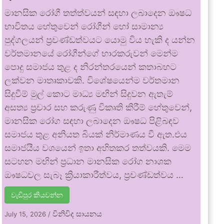
මානසික රෝගී තත්ත්වයන් සඳහා ලබාදෙන ඖෂධ
භාවිතය හේතුවෙන් රෝගීන් හෝ සාමාන්‍ය
පුද්ගලයන් ප්‍රචණ්ඩත්වයට යොමු විය හැකි ද යන්න
වර්තමානයේ රෝගීන්ගේ භාරකරුවන් මෙන්ම
පොදු සමාජය තුළ ද නිරන්තරයෙන් කතාබහට
ලක්වන මාතෘකාවකි. විශේෂයෙන්ම වර්තමාන
සිදුවීම් මුල් කොට මාධ්‍ය මඟින් සිදුවන ඇතැම්
අසත්‍ය ප්‍රචාර සහ කරුණු විකෘති කිරීම් හේතුවෙන්,
මානසික රෝග සඳහා ලබාදෙන ඖෂධ පිළිබඳව
සමාජය තුළ අනියත බියක් නිර්මාණය වී ඇත.එය
සමාජයීය වශයෙන් ඉතා අහිතකර තත්වයකි. මෙම
සටහන මඟින් ප්‍රධාන මානසික රෝග නාශක
ඖෂධවල සැබෑ ක්‍රියාකාරීත්වය, ප්‍රචණ්ඩත්වය …
වැඩිපුර කියවන්න
විනිවිද සායනය
July 15, 2026
/