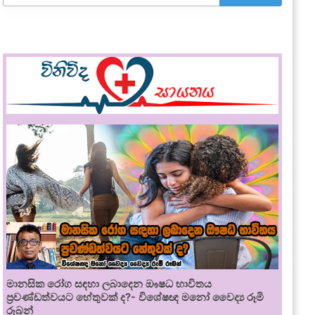
මානසික රෝග සඳහා ලබාදෙන ඖෂධ භාවිතය
ප්‍රචණ්ඩත්වයට හේතුවක් ද?- විශේෂඥ මනෝ වෛද්‍ය රූමි
රූබන්