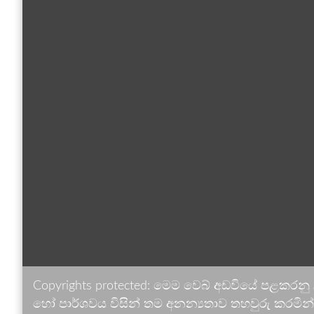
Copyrights protected: මෙම වෙබ් අඩවියේ පළකරනු
හෝ පාර්ශවය විසින් තම අනන්‍යතාව තහවුරු කරමින් ඉ