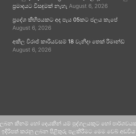
ප්‍රමාදයට විසඳුමක් නැහැ
August 6, 2026
ප්‍රදේශ කිහිපයකට අද පැය 05කට ජලය කැපේ
August 6, 2026
අකිල විරාජ් කාරියවසම් 18 වැනිදා තෙක් රිමාන්ඩ්
August 6, 2026
 ලබන කිනම් හෝ දෙයකින් යම් පුද්ගලයකුට හෝ පාර්ශවයකට
දිරිපත් කරනු ලබන පිළිතුරු පළකිරීමට මෙම වෙබ් අඩවිය ආච