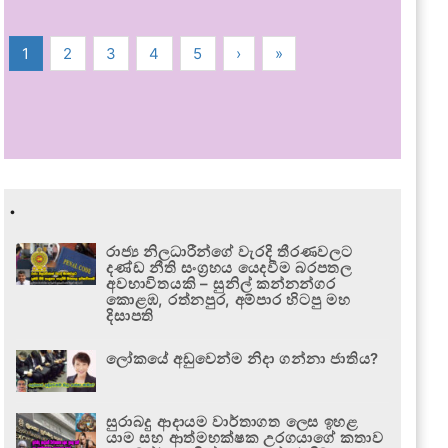
1
2
3
4
5
›
»
.
රාජ්‍ය නිලධාරීන්ගේ වැරදි තීරණවලට
දණ්ඩ නීති සංග්‍රහය යෙදවීම බරපතල
අවභාවිතයකි – සුනිල් කන්නන්ගර
කොළඹ, රත්නපුර, අම්පාර හිටපු මහ
දිසාපති
ලෝකයේ අඩුවෙන්ම නිදා ගන්නා ජාතිය?
සුරාබදු ආදායම වාර්තාගත ලෙස ඉහළ
යාම සහ ආත්මභක්ෂක උරගයාගේ කතාව