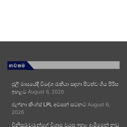
නවතම
ජූලි මාසයේදී විදේශ රැකියා සඳහා පිටත්ව ගිය පිරිස
ඉහළට
August 6, 2026
ජැෆ්නා කිංග්ස් LPL අවසන් සටනට
August 6,
2026
විනිසුරුවරුන්ගේ විශ්‍රාම වයස ඉහළ දැමීමෙන් නඩු