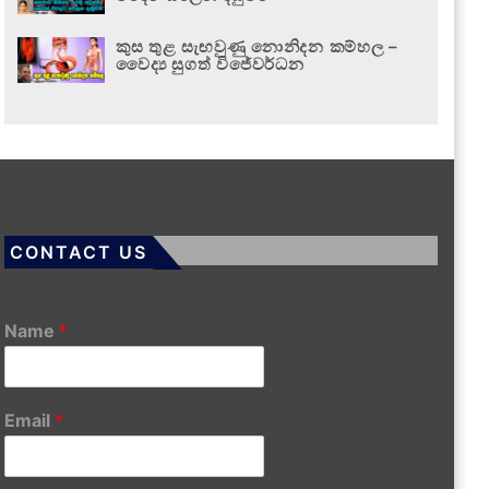
කුස තුළ සැඟවුණු නොනිදන කම්හල –
වෛද්‍ය සුගත් විජේවර්ධන
CONTACT US
Name
*
Email
*