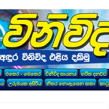
්
එතෙර - මෙතෙර
විනිවිද සායනය
හරිත දනව්ව
කය
උරුමයක අසිරිය
නිතර නොඇසෙන කතා
කාටූ