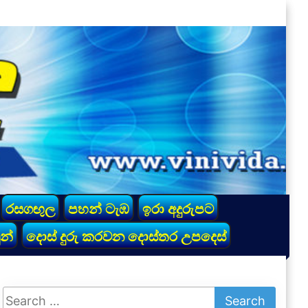
රසගඟුල
පහන් ටැඹ
ඉරා අදුරුපට
න්
දොස් දුරු කරවන දොස්තර උපදෙස්