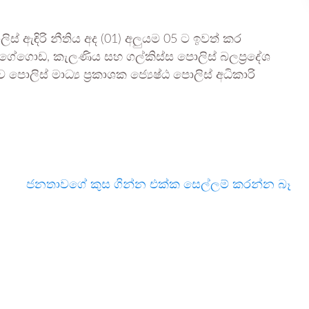
ිස් ඇඳිරි නීතිය අද (01) අලුයම 05 ට ඉවත් කර
ේගොඩ, කැලණිය සහ ගල්කිස්ස පොලිස් බලප්‍රදේශ
ොලිස් මාධ්‍ය ප්‍රකාශක ජ්‍යෙෂ්ඨ පොලිස් අධිකාරි
ජනතාවගේ කුස ගින්න එක්ක සෙල්ලම් කරන්න බෑ