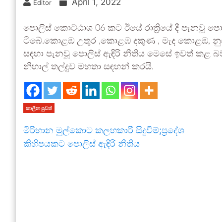
April 1, 2022
Editor
පොලිස් කොට්ඨාශ 06 කට ඊයේ රාත්‍රියේ දී පැනවූ පොල
ටිබේ.කොළඹ උතුර ,කොළඹ දකුණ , මැද කොළඹ, නුග
සඳහා පැනවූ පොලිස් ඇඳිරි නීතිය මෙසේ ඉවත් කළ බව ප
නිහාල් තල්දුව මහතා සඳහන් කරයි.
කාලීන පුවත්
මිරිහාන මුල්කොට කලහකාරී සිදුවීම්;ප්‍රදේශ
කිහිපයකට පොලිස් ඇඳිරි නීතිය