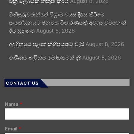
චක්‍ර ලේඛයක් නිකුත් කරයි
August 8, 2026
විනිසුරුවරුන්ගේ විශ්‍රාම වයස දීර්ඝ කිරීමේ
සංශෝධනයට ජනමත විචාරණයක් අවශ්‍ය වුවහොත්
ඊට සූදානම්
August 8, 2026
අද දිනයේ පළාත් කිහිපයකට වැසි
August 8, 2026
ගණිතය බැරිකම මෝඩකමක් ද?
August 8, 2026
CONTACT US
Name
*
Email
*