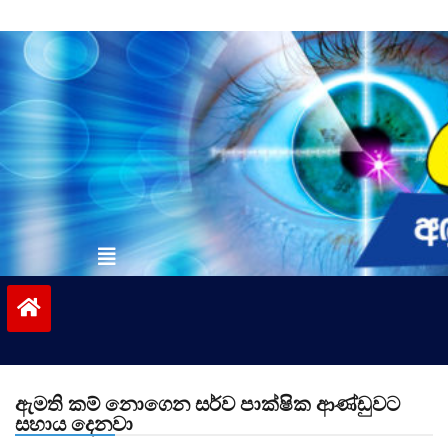
Skip
to
content
vinivida.lk
ඇමති කම් නොගෙන සර්ව පාක්ෂික ආණ්ඩුවට
සහාය දෙනවා