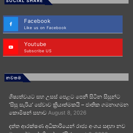
SOCIAL SHARE
Facebook
Like us on Facebook
Youtube
Subscribe US
නවතම
ශිෂ්‍යත්වයට සහ උසස් පෙළට පෙනී සිටින සිසුන්ට
‘සිසු සැරිය’ සේවාව ක්‍රියාත්මකයි – ජාතික ගමනාගමන
කොමිෂන් සභාව
August 8, 2026
දත්ත ආරක්ෂණ අධිකාරියෙන් රාජ්‍ය අංශය සඳහා නව