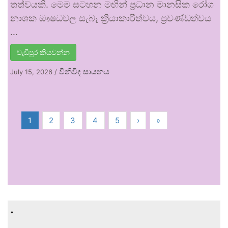
තත්වයකි. මෙම සටහන මඟින් ප්‍රධාන මානසික රෝග
නාශක ඖෂධවල සැබෑ ක්‍රියාකාරීත්වය, ප්‍රචණ්ඩත්වය
…
වැඩිපුර කියවන්න
විනිවිද සායනය
July 15, 2026
/
1
2
3
4
5
›
»
.