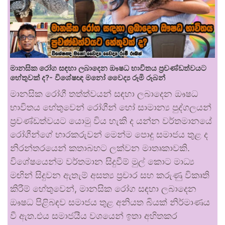
මානසික රෝග සඳහා ලබාදෙන ඖෂධ භාවිතය ප්‍රචණ්ඩත්වයට
හේතුවක් ද?- විශේෂඥ මනෝ වෛද්‍ය රූමි රූබන්
මානසික රෝගී තත්ත්වයන් සඳහා ලබාදෙන ඖෂධ
භාවිතය හේතුවෙන් රෝගීන් හෝ සාමාන්‍ය පුද්ගලයන්
ප්‍රචණ්ඩත්වයට යොමු විය හැකි ද යන්න වර්තමානයේ
රෝගීන්ගේ භාරකරුවන් මෙන්ම පොදු සමාජය තුළ ද
නිරන්තරයෙන් කතාබහට ලක්වන මාතෘකාවකි.
විශේෂයෙන්ම වර්තමාන සිදුවීම් මුල් කොට මාධ්‍ය
මඟින් සිදුවන ඇතැම් අසත්‍ය ප්‍රචාර සහ කරුණු විකෘති
කිරීම් හේතුවෙන්, මානසික රෝග සඳහා ලබාදෙන
ඖෂධ පිළිබඳව සමාජය තුළ අනියත බියක් නිර්මාණය
වී ඇත.එය සමාජයීය වශයෙන් ඉතා අහිතකර