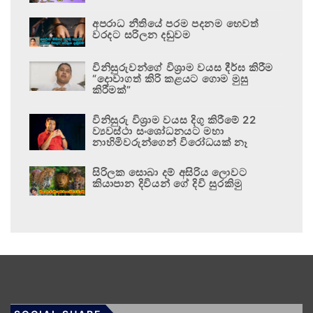
අපරාධ නීතියේ පරම පදනම හෙවත්
වරදට සරිලන දඬුවම
විනිසුරුවන්ගේ විශ්‍රාම වයස දීර්ඝ කිරීම
“දොවාගත් කිරි කළයට ගොම මුසු
කිරීමක්”
විනිසුරු විශ්‍රාම වයස දිගු කිරීමේ 22
ව්‍යවස්ථා සංශෝධනයට මහා
නාහිමිවරුන්ගෙන් විරෝධයක් නෑ
සිරිලක සොබා දම් අසිරිය ලොවට
කියාපාන දිවියන් ගේ දිවි සුරකිමු