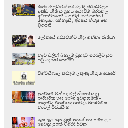
රාජ්‍ය නිලධාරීන්ගේ වැරදි තීරණවලට
දණ්ඩ නීති සංග්‍රහය යෙදවීම බරපතල
අවභාවිතයකි – සුනිල් කන්නන්ගර
කොළඹ, රත්නපුර, අම්පාර හිටපු මහ
දිසාපති
ලෝකයේ අඩුවෙන්ම නිදා ගන්නා ජාතිය?
නැව් වලින් බහලුම් මුහුදට පෙරලීම සුළු
පටු දෙයක් නොවේ
විශ්වවිද්‍යාල කඩඉම් ලකුණු නිකුත් කෙරේ
ප්‍රවේසම් වන්න; එල් නිනෝ යනු
පාරිසරික හෘද රෝග අවදානමකි –
හෘදවේද විශේෂඥ වෛද්‍ය මහාචාර්ය
නාමල් විජයසිංහ
කුස තුළ සැඟවුණු නොනිදන කම්හල –
වෛද්‍ය සුගත් විජේවර්ධන