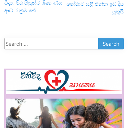
විද්‍යා පීඨ සිසුන්ට ශිෂ්‍ය ණය
ගෝඨාට යළි එන්න ඉඩ දිය
ආධාර ක්‍රමයක්
යුතුයි