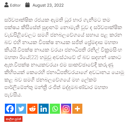
August 23, 2022
Editor
සර්වපාක්ෂික රජයක ඇමති ධුර භාර ගැනීමට තම
පක්ෂය කිසිසේත් සුදානම් නොමැති වුව ද සර්වපාක්ෂික
වැඩපිළිවෙලට සමගි ජනබලවේගයේ සහාය පළ කරන
බව එහි නායක විපක්ෂ නායක සජිත් ප්‍රේමදාස මහතා
කියයි.විපක්ෂ නායක වරයා ජනාධිපති රනිල් වික්‍රමසිංහ
මහතා ඊයේ(22) හමුවු අවස්ථාවේ ඒ බව සදහන් කොට
ඇත.විපක්ෂ නායකවරයා එම සාකච්ඡාවේදී කරුණු
කිහිපයක් කෙරෙහි ජනාධිපතිවරයාගේ අවධානය යොමු
කළ බව සමගි ජනබලවේගයේ මහ ලේකම්
පාර්ලිමේන්තු මන්ත්‍රී රංජිත් මද්දුමබණ්ඩාර මහතා
පැවසීය.
කාලීන පුවත්