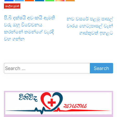
කාලීන පුවත්
පී.බී දක්ෂයි අවංකයි ඇමති
නව වසරේ පළමු පාසල්
වරු ඔහු විවේචනය
වාරය හෙට;පාසල් වෑන්
කරන්නේ තමන්ගේ වැරදි
ගාස්තුවත් ඉහළට
වහ ගන්න