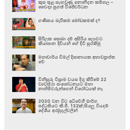
කුස තුළ සැඟවුණු නොනිදන කම්හල –
වෛද්‍ය සුගත් විජේවර්ධන
ගණිතය බැරිකම මෝඩකමක් ද?
සිරිලක සොබා දම් අසිරිය ලොවට
කියාපාන දිවියන් ගේ දිවි සුරකිමු
මහාචාර්ය විමල් දිසානායක අභාවප්‍රාප්ත
වේ
විනිසුරු විශ්‍රාම වයස දිගු කිරීමේ 22
ව්‍යවස්ථා සංශෝධනයට මහා
නාහිමිවරුන්ගෙන් විරෝධයක් නෑ
2030 වන විට අධිවේගී මාර්ග
පද්ධතියට කි.මී. 132ක්;සියලු වියදම්
දේශීය අරමුදල්වලින්