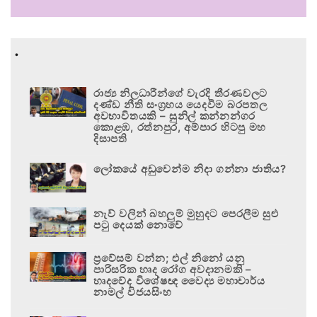
.
රාජ්‍ය නිලධාරීන්ගේ වැරදි තීරණවලට
දණ්ඩ නීති සංග්‍රහය යෙදවීම බරපතල
අවභාවිතයකි – සුනිල් කන්නන්ගර
කොළඹ, රත්නපුර, අම්පාර හිටපු මහ
දිසාපති
ලෝකයේ අඩුවෙන්ම නිදා ගන්නා ජාතිය?
නැව් වලින් බහලුම් මුහුදට පෙරලීම සුළු
පටු දෙයක් නොවේ
ප්‍රවේසම් වන්න; එල් නිනෝ යනු
පාරිසරික හෘද රෝග අවදානමකි –
හෘදවේද විශේෂඥ වෛද්‍ය මහාචාර්ය
නාමල් විජයසිංහ