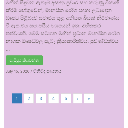
මඟින් සිදුවන ඇතැම් අසත්‍ය ප්‍රචාර සහ කරුණු විකෘති
කිරීම් හේතුවෙන්, මානසික රෝග සඳහා ලබාදෙන
ඖෂධ පිළිබඳව සමාජය තුළ අනියත බියක් නිර්මාණය
වී ඇත.එය සමාජයීය වශයෙන් ඉතා අහිතකර
තත්වයකි. මෙම සටහන මඟින් ප්‍රධාන මානසික රෝග
නාශක ඖෂධවල සැබෑ ක්‍රියාකාරීත්වය, ප්‍රචණ්ඩත්වය
…
වැඩිපුර කියවන්න
විනිවිද සායනය
July 15, 2026
/
1
2
3
4
5
›
»