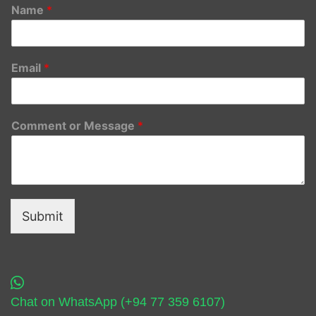
Name
*
Email
*
Comment or Message
*
Submit
Chat on WhatsApp (+94 77 359 6107)