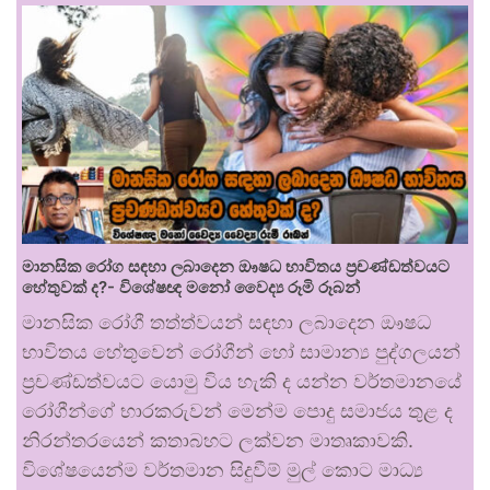
මානසික රෝග සඳහා ලබාදෙන ඖෂධ භාවිතය ප්‍රචණ්ඩත්වයට
හේතුවක් ද?- විශේෂඥ මනෝ වෛද්‍ය රූමි රූබන්
මානසික රෝගී තත්ත්වයන් සඳහා ලබාදෙන ඖෂධ
භාවිතය හේතුවෙන් රෝගීන් හෝ සාමාන්‍ය පුද්ගලයන්
ප්‍රචණ්ඩත්වයට යොමු විය හැකි ද යන්න වර්තමානයේ
රෝගීන්ගේ භාරකරුවන් මෙන්ම පොදු සමාජය තුළ ද
නිරන්තරයෙන් කතාබහට ලක්වන මාතෘකාවකි.
විශේෂයෙන්ම වර්තමාන සිදුවීම් මුල් කොට මාධ්‍ය