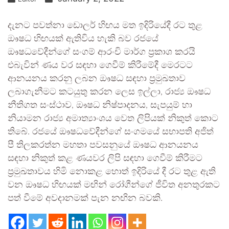
දැනට පවත්නා ඩොලර් හිඟය මත ඉදිරියේදී රට තුළ
ඖෂධ හිඟයක් ඇතිවිය හැකි බව රජයේ
ඖෂධවේදීන්ගේ සංගම් ආරංචි මාර්ග ප්‍රකාශ කරයි
එබැවින් ණය වර සඳහා ගෙවීම් කිරීමේදී මෙරටට
ආනයනය කරනු ලබන ඖෂධ සඳහා ප්‍රමුඛතාව
ලබාගැනීමට කටයුතු කරන ලෙස ඉල්ලා, රාජ්‍ය ඖෂධ
නීතිගත සංස්ථාව, ඖෂධ නිෂ්පාදනය, සැපයුම් හා
නියාමන රාජ්‍ය අමාත්‍යාංශය වෙත ලිපියක් නිකුත් කොට
තිබේ. රජයේ ඖෂධවේදීන්ගේ සංගමයේ සභාපති අජිත්
පී තිලකරත්න මහතා පවසනුයේ ඖෂධ ආනයනය
සඳහා නිකුත් කළ ණයවර ලිපි සඳහා ගෙවීම් කිරීමට
ප්‍රමුඛතාවය හිමි නොකළ හොත් ඉදිරියේ දී රට තුළ ඇති
වන ඖෂධ හිඟයක් මඟින් රෝගීන්ගේ ජීවිත අනතුරකට
පත් වීමේ අවදානමක් පැන නඟින බවකි.