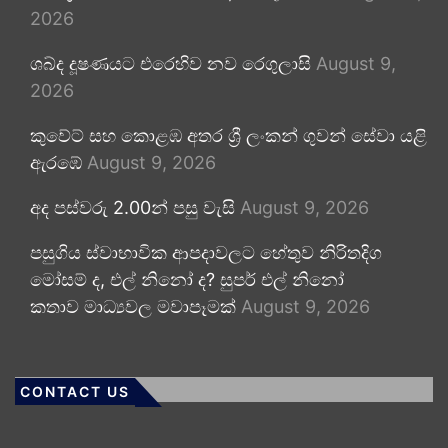
2026
ශබ්ද දූෂණයට එරෙහිව නව රෙගුලාසි
August 9,
2026
කුවේට් සහ කොළඹ අතර ශ්‍රී ලංකන් ගුවන් සේවා යළි
ඇරඹේ
August 9, 2026
අද පස්වරු 2.00න් පසු වැසි
August 9, 2026
පසුගිය ස්වාභාවික ආපදාවලට හේතුව නිරිතදිග
මෝසම් ද, එල් නිනෝ ද? සුපර් එල් නිනෝ
කතාව මාධ්‍යවල මවාපෑමක්
August 9, 2026
CONTACT US