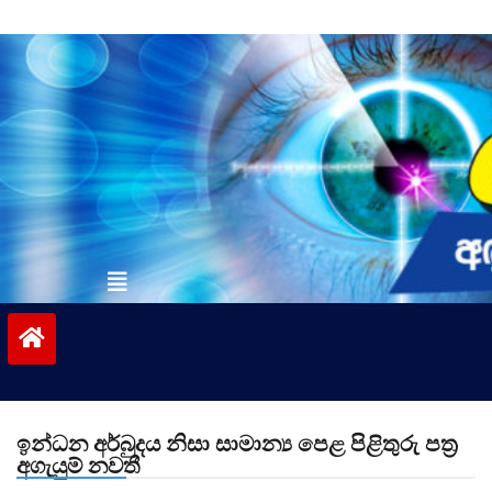
Skip
to
content
vinivida.lk
ඉන්ධන අර්බුදය නිසා සාමාන්‍ය පෙළ පිළිතුරු පත්‍ර
අගැයුම් නවතී