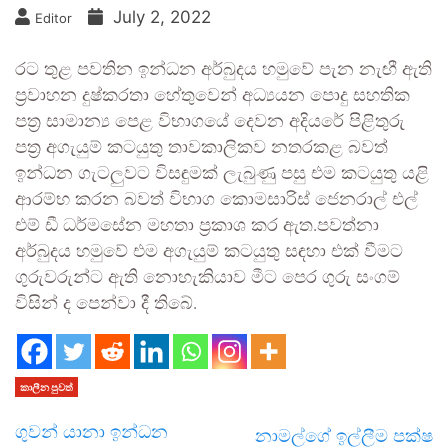
July 2, 2022
Editor
රට තුළ පවතින ඉන්ධන අර්බුදය හමුවේ පැන නැඟී ඇති
ප්‍රවාහන දුෂ්කරතා හේතුවෙන් අධ්‍යයන පොදු සහතික
පත්‍ර සාමාන්‍ය පෙළ විභාගයේ දෙවන අදියරේ පිළිතුරු
පත්‍ර අගැයුම් කටයුතු තාවකාලිකව නතරකළ බවත්
ඉන්ධන ගැටලුවට විසඳුමක් ලැබුණු පසු එම කටයුතු යළි
ආරම්භ කරන බවත් විභාග කොමසාරිස් ජෙනරාල් එල්
එම් ඩී ධර්මසේන මහතා ප්‍රකාශ කර ඇත.පවත්නා
අර්බුදය හමුවේ එම අගැයුම් කටයුතු සඳහා එක් වීමට
ගුරුවරුන්ට ඇති නොහැකියාව මීට පෙර ගුරු සංගම්
විසින් ද පෙන්වා දී තිබේ.
කාලීන පුවත්
ගුවන් යානා ඉන්ධන
නාමල්ගේ ඉල්ලීම පක්ෂ