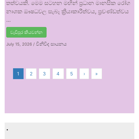
තත්වයකි. මෙම සටහන මඟින් ප්‍රධාන මානසික රෝග
නාශක ඖෂධවල සැබෑ ක්‍රියාකාරීත්වය, ප්‍රචණ්ඩත්වය
…
වැඩිපුර කියවන්න
විනිවිද සායනය
July 15, 2026
/
1
2
3
4
5
›
»
.