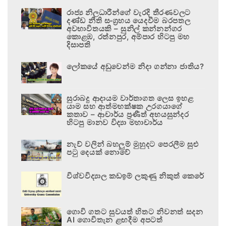
රාජ්‍ය නිලධාරීන්ගේ වැරදි තීරණවලට
දණ්ඩ නීති සංග්‍රහය යෙදවීම බරපතල
අවභාවිතයකි – සුනිල් කන්නන්ගර
කොළඹ, රත්නපුර, අම්පාර හිටපු මහ
දිසාපති
ලෝකයේ අඩුවෙන්ම නිදා ගන්නා ජාතිය?
සුරාබදු ආදායම වාර්තාගත ලෙස ඉහළ
යාම සහ ආත්මභක්ෂක උරගයාගේ
කතාව – ආචාර්ය ප්‍රණීත් අභයසුන්දර
හිටපු මානව විද්‍යා මහාචාර්ය
නැව් වලින් බහලුම් මුහුදට පෙරලීම සුළු
පටු දෙයක් නොවේ
විශ්වවිද්‍යාල කඩඉම් ලකුණු නිකුත් කෙරේ
ගොවි ගතට සුවයත් හිතට නිවනත් සදන
AI ගොවිතැන ළඟදීම අපටත්