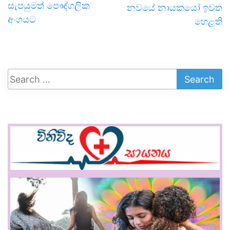
සැපයුමත් පෞද්ගලික
නවයේ නායකයෝ ඉවත
අංශයට
හෙළති