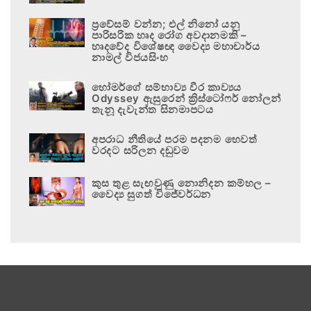
ප්‍රවේසම් වන්න; එල් නිනෝ යනු
පාරිසරික හෘද රෝග අවදානමකි –
හෘදවේද විශේෂඥ වෛද්‍ය මහාචාර්ය
නාමල් විජයසිංහ
හෝමර්ගේ සම්භාව්‍ය වීර කාව්‍යය
Odyssey ඇසුරෙන් ක්‍රිස්ටෝෆර් නෝලන්
තැනූ දැවැන්ත සිනමාපටය
අපරාධ නීතියේ පරම පදනම හෙවත්
වරදට සරිලන දඬුවම
කුස තුළ සැඟවුණු නොනිදන කම්හල –
වෛද්‍ය සුගත් විජේවර්ධන