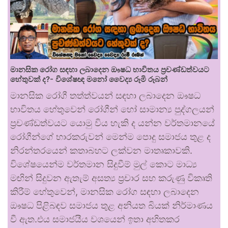
මානසික රෝග සඳහා ලබාදෙන ඖෂධ භාවිතය ප්‍රචණ්ඩත්වයට
හේතුවක් ද?- විශේෂඥ මනෝ වෛද්‍ය රූමි රූබන්
මානසික රෝගී තත්ත්වයන් සඳහා ලබාදෙන ඖෂධ
භාවිතය හේතුවෙන් රෝගීන් හෝ සාමාන්‍ය පුද්ගලයන්
ප්‍රචණ්ඩත්වයට යොමු විය හැකි ද යන්න වර්තමානයේ
රෝගීන්ගේ භාරකරුවන් මෙන්ම පොදු සමාජය තුළ ද
නිරන්තරයෙන් කතාබහට ලක්වන මාතෘකාවකි.
විශේෂයෙන්ම වර්තමාන සිදුවීම් මුල් කොට මාධ්‍ය
මඟින් සිදුවන ඇතැම් අසත්‍ය ප්‍රචාර සහ කරුණු විකෘති
කිරීම් හේතුවෙන්, මානසික රෝග සඳහා ලබාදෙන
ඖෂධ පිළිබඳව සමාජය තුළ අනියත බියක් නිර්මාණය
වී ඇත.එය සමාජයීය වශයෙන් ඉතා අහිතකර