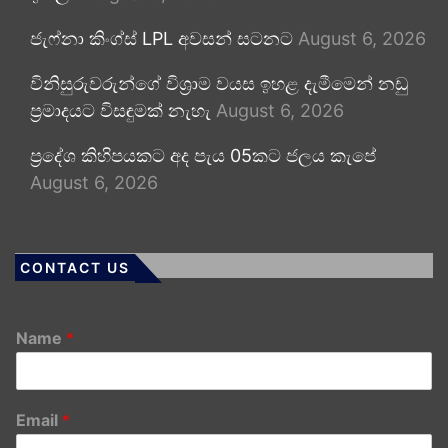
ජැෆ්නා කිංග්ස් LPL අවසන් සටනට
August 6, 2026
විනිසුරුවරුන්ගේ විශ්‍රාම වයස ඉහළ දැමීමෙන් නඩු
ප්‍රමාදයට විසඳුමක් නැහැ
August 6, 2026
ප්‍රදේශ කිහිපයකට අද පැය 05කට ජලය කැපේ
August 6, 2026
CONTACT US
Name
*
Email
*