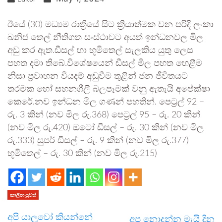
ඊයේ (30) මධ්‍යම රාත්‍රියේ සිට ක්‍රියාත්මක වන පරිදි ලංකා
ඛනිජ තෙල් නීතිගත සංස්ථාවට අයත් ඉන්ධනවල මිල
අඩු කර ඇත.ඩීසල් හා භූමිතෙල් සැලකිය යුතු ලෙස
පහත දමා තිබේ.විශේෂයෙන් ඩීසල් මිල පහත හෙළීම
නිසා ප්‍රවාහන වියදම් අඩුවීම තුළින් ජන ජීවිතයට
තරමක හෝ සහනශීලී බලපෑමක් වනු ඇතැයි අපේක්ෂා
කෙරේ.නව ඉන්ධන මිල ගණන් පහතින්. පෙට්‍රල් 92 –
රු. 3 කින් (නව මිල රු.368) පෙට්‍රල් 95 – රු. 20 කින්
(නව මිල රු.420) ඔටෝ ඩීසල් – රු. 30 කින් (නව මිල
රු.333) සුපර් ඩීසල් – රු. 9 කින් (නව මිල රු.377)
භූමිතෙල් – රු. 30 කින් (නව මිල රු.215)
කාලීන පුවත්
අපි යාලුවෝ කියන්නේ
අප නොදන්න මැයි දින