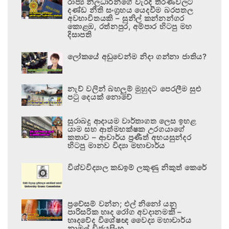
රාජ්‍ය නිලධාරීන්ගේ වැරදි තීරණවලට
දණ්ඩ නීති සංග්‍රහය යෙදවීම බරපතල
අවභාවිතයකි – සුනිල් කන්නන්ගර
කොළඹ, රත්නපුර, අම්පාර හිටපු මහ
දිසාපති
ලෝකයේ අඩුවෙන්ම නිදා ගන්නා ජාතිය?
නැව් වලින් බහලුම් මුහුදට පෙරලීම සුළු
පටු දෙයක් නොවේ
සුරාබදු ආදායම වාර්තාගත ලෙස ඉහළ
යාම සහ ආත්මභක්ෂක උරගයාගේ
කතාව – ආචාර්ය ප්‍රණීත් අභයසුන්දර
හිටපු මානව විද්‍යා මහාචාර්ය
විශ්වවිද්‍යාල කඩඉම් ලකුණු නිකුත් කෙරේ
ප්‍රවේසම් වන්න; එල් නිනෝ යනු
පාරිසරික හෘද රෝග අවදානමකි –
හෘදවේද විශේෂඥ වෛද්‍ය මහාචාර්ය
නාමල් විජයසිංහ