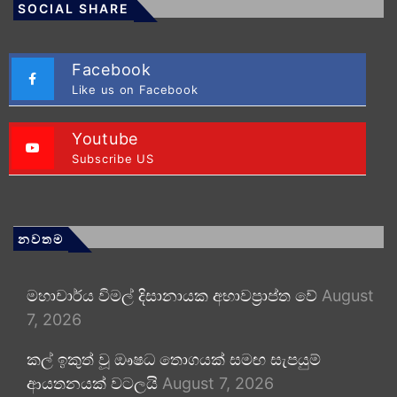
SOCIAL SHARE
Facebook
Like us on Facebook
Youtube
Subscribe US
නවතම
මහාචාර්ය විමල් දිසානායක අභාවප්‍රාප්ත වේ
August
7, 2026
කල් ඉකුත් වූ ඖෂධ තොගයක් සමඟ සැපයුම්
ආයතනයක් වටලයි
August 7, 2026