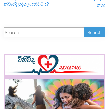
නිවැරදි පුද්ගලයන්ටම ද?
කතා