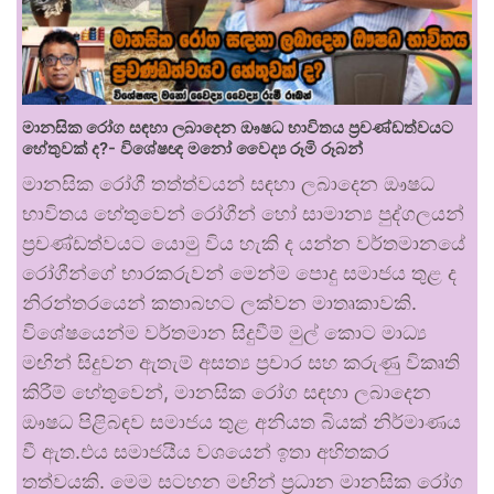
මානසික රෝග සඳහා ලබාදෙන ඖෂධ භාවිතය ප්‍රචණ්ඩත්වයට
හේතුවක් ද?- විශේෂඥ මනෝ වෛද්‍ය රූමි රූබන්
මානසික රෝගී තත්ත්වයන් සඳහා ලබාදෙන ඖෂධ
භාවිතය හේතුවෙන් රෝගීන් හෝ සාමාන්‍ය පුද්ගලයන්
ප්‍රචණ්ඩත්වයට යොමු විය හැකි ද යන්න වර්තමානයේ
රෝගීන්ගේ භාරකරුවන් මෙන්ම පොදු සමාජය තුළ ද
නිරන්තරයෙන් කතාබහට ලක්වන මාතෘකාවකි.
විශේෂයෙන්ම වර්තමාන සිදුවීම් මුල් කොට මාධ්‍ය
මඟින් සිදුවන ඇතැම් අසත්‍ය ප්‍රචාර සහ කරුණු විකෘති
කිරීම් හේතුවෙන්, මානසික රෝග සඳහා ලබාදෙන
ඖෂධ පිළිබඳව සමාජය තුළ අනියත බියක් නිර්මාණය
වී ඇත.එය සමාජයීය වශයෙන් ඉතා අහිතකර
තත්වයකි. මෙම සටහන මඟින් ප්‍රධාන මානසික රෝග