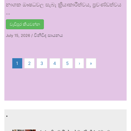
නාශක ඖෂධවල සැබෑ ක්‍රියාකාරීත්වය, ප්‍රචණ්ඩත්වය
…
වැඩිපුර කියවන්න
විනිවිද සායනය
July 15, 2026
/
1
2
3
4
5
›
»
.