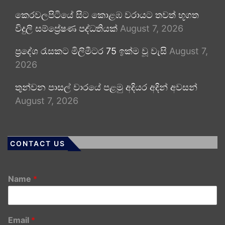
කෙරවලපිටියේ සිට කොළඹ වරායට තවත් භූගත
විදුලි සම්ප්‍රේෂණ පද්ධතියක්
August 7, 2026
ප්‍රදේශ රැසකට මිලිමීටර 75 ඉක්ම වූ වැසි
August 7,
2026
තුන්වන පාසල් වාරයේ පළමු අදියර අදින් අවසන්
August 7, 2026
CONTACT US
Name
*
Email
*