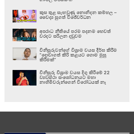
කුස තුළ සැඟවුණු නොනිදන කම්හල –
වෛද්‍ය සුගත් විජේවර්ධන
අපරාධ නීතියේ පරම පදනම හෙවත්
වරදට සරිලන දඬුවම
විනිසුරුවන්ගේ විශ්‍රාම වයස දීර්ඝ කිරීම
“දොවාගත් කිරි කළයට ගොම මුසු
කිරීමක්”
විනිසුරු විශ්‍රාම වයස දිගු කිරීමේ 22
ව්‍යවස්ථා සංශෝධනයට මහා
නාහිමිවරුන්ගෙන් විරෝධයක් නෑ