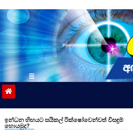
Skip
to
content
vinivida.lk
ඉන්ධන හිඟයට සයිකල් රික්ෂෝවෙන්වත් විසඳුම්
හොයමුද?