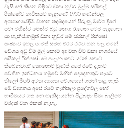
වැසියන් කියන විදිහට ඩකා නුවර මුල්ම සයිකල්
රික්ෂෝව භාවිතයට ගැනුණේ 1930 ගණන්වල
අගභාගයේදීයි. වාහන තදබදයෙන් පිරුණු මාර්ග දිගේ
පවා මඟීන්ව මෙන්ම බඩු තොග රැගෙන මෙම පැදගෙන
යා හැකියි.නමුත් ඩකා නුවර මේ සයිකල් රික්ෂෝ
සංඛ්‍යාව ඉහල යාමත් සමඟ එරට රථවාහන වල ගමන්
වේගය අඩු වීම මුල් කොට අද වන විට ඩකා නගරයේ
සයිකල් රික්ෂෝ යම් පාලනයකට යටත් කොට
තිබෙනවා.ඒ කොහොම වුණත් අපේ රටේ දැනට
පවතින ඉන්ධනය හමුවේ මඟීන් දෙදෙනකුට පැයට
කිලෝ මීටර් අටක දහයක වේගයෙන් ගමන් කළ හැකි
මේ වාහනය අපේ රටේ තැනිතලා ප්‍රදේශවල හෝ
භාවිතයට ගත නොහැකිද?යන්න පිළිබඳව සිතා බැලීමේ
වරදක් වන එකක් නැහැ.