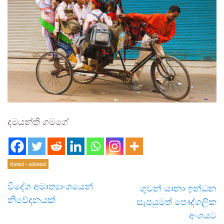
දමයන්ති ගමගේ
එතෙර - මෙතෙර
විදේශ අමාත්‍යාංශයෙන්
ගුවන් යානා ඉන්ධන
නිවේදනයක්
සැපයුමත් පෞද්ගලික
අංශයට