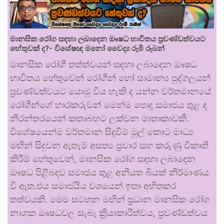
මානසික රෝග සඳහා ලබාදෙන ඖෂධ භාවිතය ප්‍රචණ්ඩත්වයට
හේතුවක් ද?- විශේෂඥ මනෝ වෛද්‍ය රූමි රූබන්
මානසික රෝගී තත්ත්වයන් සඳහා ලබාදෙන ඖෂධ
භාවිතය හේතුවෙන් රෝගීන් හෝ සාමාන්‍ය පුද්ගලයන්
ප්‍රචණ්ඩත්වයට යොමු විය හැකි ද යන්න වර්තමානයේ
රෝගීන්ගේ භාරකරුවන් මෙන්ම පොදු සමාජය තුළ ද
නිරන්තරයෙන් කතාබහට ලක්වන මාතෘකාවකි.
විශේෂයෙන්ම වර්තමාන සිදුවීම් මුල් කොට මාධ්‍ය
මඟින් සිදුවන ඇතැම් අසත්‍ය ප්‍රචාර සහ කරුණු විකෘති
කිරීම් හේතුවෙන්, මානසික රෝග සඳහා ලබාදෙන
ඖෂධ පිළිබඳව සමාජය තුළ අනියත බියක් නිර්මාණය
වී ඇත.එය සමාජයීය වශයෙන් ඉතා අහිතකර
තත්වයකි. මෙම සටහන මඟින් ප්‍රධාන මානසික රෝග
නාශක ඖෂධවල සැබෑ ක්‍රියාකාරීත්වය, ප්‍රචණ්ඩත්වය