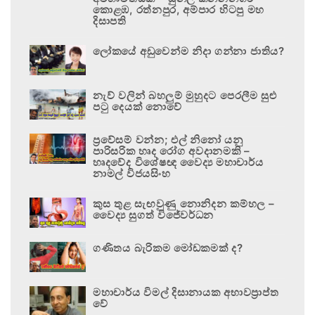
කොළඹ, රත්නපුර, අම්පාර හිටපු මහ
දිසාපති
ලෝකයේ අඩුවෙන්ම නිදා ගන්නා ජාතිය?
නැව් වලින් බහලුම් මුහුදට පෙරලීම සුළු
පටු දෙයක් නොවේ
ප්‍රවේසම් වන්න; එල් නිනෝ යනු
පාරිසරික හෘද රෝග අවදානමකි –
හෘදවේද විශේෂඥ වෛද්‍ය මහාචාර්ය
නාමල් විජයසිංහ
කුස තුළ සැඟවුණු නොනිදන කම්හල –
වෛද්‍ය සුගත් විජේවර්ධන
ගණිතය බැරිකම මෝඩකමක් ද?
මහාචාර්ය විමල් දිසානායක අභාවප්‍රාප්ත
වේ