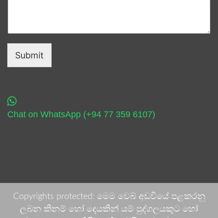
Submit
Chat on WhatsApp (+94 77 359 6107)
Copyrights protected: මෙම වෙබ් අඩවියේ පළකරනු
ලබන කිනම් හෝ දෙයකින් යම් පුද්ගලයකුට හෝ