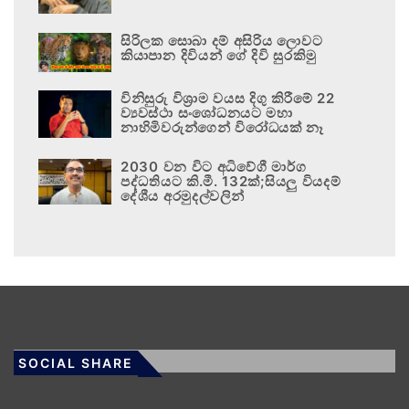
සිරිලක සොබා දම් අසිරිය ලොවට
කියාපාන දිවියන් ගේ දිවි සුරකිමු
විනිසුරු විශ්‍රාම වයස දිගු කිරීමේ 22
ව්‍යවස්ථා සංශෝධනයට මහා
නාහිමිවරුන්ගෙන් විරෝධයක් නෑ
2030 වන විට අධිවේගී මාර්ග
පද්ධතියට කි.මී. 132ක්;සියලු වියදම්
දේශීය අරමුදල්වලින්
SOCIAL SHARE