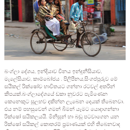
බංග්ලා දේශය, ඉන්දියාව චීනය ඉන්දුනීසියාව,
මැලේසියාව, කාම්බෝජය . පිලිපීනය,සිංගප්පූරුව මේ
සයීකල් රික්ෂෝව භාවිතයට ගන්නා රටවල් අතරින්
කීපයක්.බංග්ලාදේශයේ ඩකා නුවරට පැමිණෙන
කෙනෙකුට සුලභව දකින්න ලැබෙන දෙයක් තිබෙනවා.
එය නම් පහසුවෙන් ගමන් බිමන් යෑමට යොදාගන්නා
රික්ෂෝ සයිකලයයි. මිනිසුන් හා බඩු පටවාගෙන යන
රික්ෂෝ සයිකල් කොතරම් ප්‍රමාණයක් එහි තිබෙනවාද