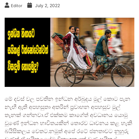
July 2, 2022
Editor
මේ දවස් වල පවතින ඉන්ධන අර්බුදය මුල් කොට පැන
නැඟී ඇති අපහසුතා අතරින් ප්‍රවාහන අපහසුව මුල්
තැනක් ගන්නවා.ඒ එක්කම කාගේත් අවධානය යොමු
වුණේ ඉන්ධන භාවිතයකින් තොරව ධාවනය කළ හැකි
බයිසිකලය වෙතට.නමුත් අපේ රටේ ජනතාවට නුහුරු