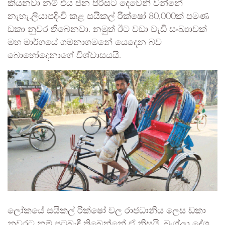
කියනවා නම් එය ජන පිරිසට දෙවෙනි වන්නේ
නැහැ.ලියාපදිංචි කළ සයිකල් රික්ෂෝ 80,000ක් පමණ
ඩකා නුවර තිබෙනවා. නමුත් ඊට වඩා වැඩි සංඛ්‍යාවක්
මහ මාර්ගයේ ගමනාගමනේ යෙදෙන බව
බොහෝදෙනාගේ විශ්වාසයයි.
ලෝකයේ සයිකල් රික්ෂෝ වල රාජධානිය ලෙස ඩකා
නුවරට නම් පටබැඳී තිබෙන්නේ ඒ නිසයි. බංග්ලා දේශ