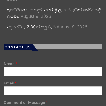
කුවේට් සහ කොළඹ අතර ශ්‍රී ලංකන් ගුවන් සේවා යළි
ඇරඹේ
August 9, 2026
අද පස්වරු 2.00න් පසු වැසි
August 9, 2026
CONTACT US
Name
*
Email
*
Comment or Message
*