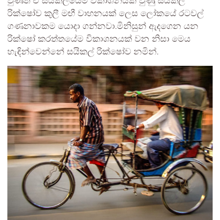
වුණත් ඒ සයිකලයේම විකාශනයක් වුණු සයිකල්
රික්ෂෝව කුලී මඟී වාහනයක් ලෙස ලෝකයේ රටවල්
ගණනාවකම යොදා ගන්නවා.මිනිසුන් ඇදගෙන යන
රික්ෂෝ කරත්තයේම විකාශනයක් වන නිසා මෙය
හැඳින්වෙන්නේ සයිකල් රික්ෂෝව නමින්.