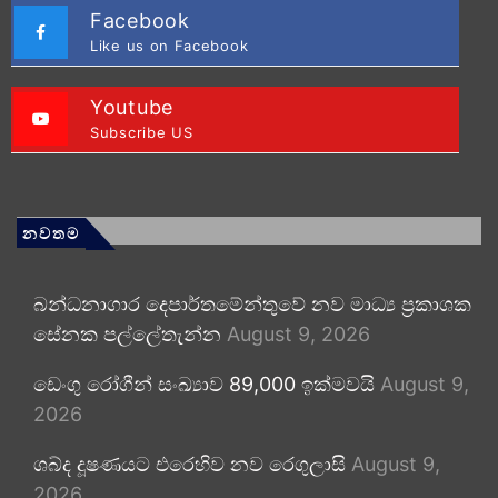
Facebook
Like us on Facebook
Youtube
Subscribe US
නවතම
බන්ධනාගාර දෙපාර්තමේන්තුවේ නව මාධ්‍ය ප්‍රකාශක
සේනක පල්ලේතැන්න
August 9, 2026
ඩෙංගු රෝගීන් සංඛ්‍යාව 89,000 ඉක්මවයි
August 9,
2026
ශබ්ද දූෂණයට එරෙහිව නව රෙගුලාසි
August 9,
2026