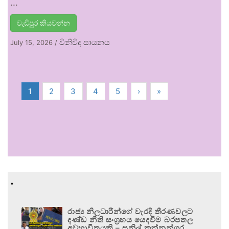
…
වැඩිපුර කියවන්න
විනිවිද සායනය
July 15, 2026
/
1
2
3
4
5
›
»
.
රාජ්‍ය නිලධාරීන්ගේ වැරදි තීරණවලට
දණ්ඩ නීති සංග්‍රහය යෙදවීම බරපතල
අවභාවිතයකි – සුනිල් කන්නන්ගර