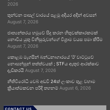
2026
තුන්වන පාසල් වාරයේ පළමු අදියර අදින් අවසන්
August 7, 2026
ජාත්‍යන්තරය හමුවේ සිදු කරන හිතුවක්කාරකමක්
නොවිය යුතු විනිසුරුවන්ගේ විශ්‍රාම වයස පමා කිරීම
August 7, 2026
කොළඹ මැගසින් බන්ධනාගාරයේ ‘ඊ’ වාට්ටුවේ
නොසන්සුන් තත්ත්වයක් ; STFය ඇතුළු ආරක්ෂාව
දැඩිකරයි
August 7, 2026
නීතිවිරෝධී වෙබ් අඩවි 24ක් ලංකාව තුළ වහාම
ක්‍රියාත්මකවන පරිදි තහනම්
August 6, 2026
CONTACT US