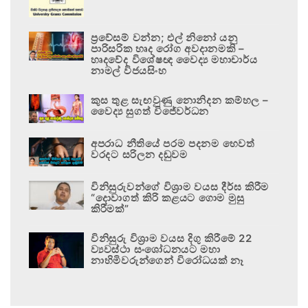
ප්‍රවේසම් වන්න; එල් නිනෝ යනු
පාරිසරික හෘද රෝග අවදානමකි –
හෘදවේද විශේෂඥ වෛද්‍ය මහාචාර්ය
නාමල් විජයසිංහ
කුස තුළ සැඟවුණු නොනිදන කම්හල –
වෛද්‍ය සුගත් විජේවර්ධන
අපරාධ නීතියේ පරම පදනම හෙවත්
වරදට සරිලන දඬුවම
විනිසුරුවන්ගේ විශ්‍රාම වයස දීර්ඝ කිරීම
“දොවාගත් කිරි කළයට ගොම මුසු
කිරීමක්”
විනිසුරු විශ්‍රාම වයස දිගු කිරීමේ 22
ව්‍යවස්ථා සංශෝධනයට මහා
නාහිමිවරුන්ගෙන් විරෝධයක් නෑ