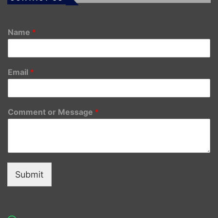
Name
*
Email
*
Comment or Message
*
Submit