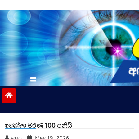
Skip
to
content
vinivida.lk
ඉබෝලා මරණ 100 පනියි
May 19, 2026
Editor