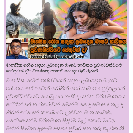
මානසික රෝග සඳහා ලබාදෙන ඖෂධ භාවිතය ප්‍රචණ්ඩත්වයට
හේතුවක් ද?- විශේෂඥ මනෝ වෛද්‍ය රූමි රූබන්
මානසික රෝගී තත්ත්වයන් සඳහා ලබාදෙන ඖෂධ
භාවිතය හේතුවෙන් රෝගීන් හෝ සාමාන්‍ය පුද්ගලයන්
ප්‍රචණ්ඩත්වයට යොමු විය හැකි ද යන්න වර්තමානයේ
රෝගීන්ගේ භාරකරුවන් මෙන්ම පොදු සමාජය තුළ ද
නිරන්තරයෙන් කතාබහට ලක්වන මාතෘකාවකි.
විශේෂයෙන්ම වර්තමාන සිදුවීම් මුල් කොට මාධ්‍ය
මඟින් සිදුවන ඇතැම් අසත්‍ය ප්‍රචාර සහ කරුණු විකෘති