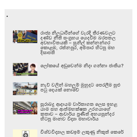
.
රාජ්‍ය නිලධාරීන්ගේ වැරදි තීරණවලට
දණ්ඩ නීති සංග්‍රහය යෙදවීම බරපතල
අවභාවිතයකි – සුනිල් කන්නන්ගර
කොළඹ, රත්නපුර, අම්පාර හිටපු මහ
දිසාපති
ලෝකයේ අඩුවෙන්ම නිදා ගන්නා ජාතිය?
නැව් වලින් බහලුම් මුහුදට පෙරලීම සුළු
පටු දෙයක් නොවේ
සුරාබදු ආදායම වාර්තාගත ලෙස ඉහළ
යාම සහ ආත්මභක්ෂක උරගයාගේ
කතාව – ආචාර්ය ප්‍රණීත් අභයසුන්දර
හිටපු මානව විද්‍යා මහාචාර්ය
විශ්වවිද්‍යාල කඩඉම් ලකුණු නිකුත් කෙරේ