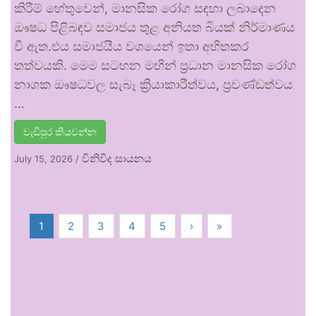
කිරීම් හේතුවෙන්, මානසික රෝග සඳහා ලබාදෙන
ඖෂධ පිළිබඳව සමාජය තුළ අනියත බියක් නිර්මාණය
වී ඇත.එය සමාජයීය වශයෙන් ඉතා අහිතකර
තත්වයකි. මෙම සටහන මඟින් ප්‍රධාන මානසික රෝග
නාශක ඖෂධවල සැබෑ ක්‍රියාකාරීත්වය, ප්‍රචණ්ඩත්වය
…
වැඩිපුර කියවන්න
විනිවිද සායනය
July 15, 2026
/
1
2
3
4
5
›
»