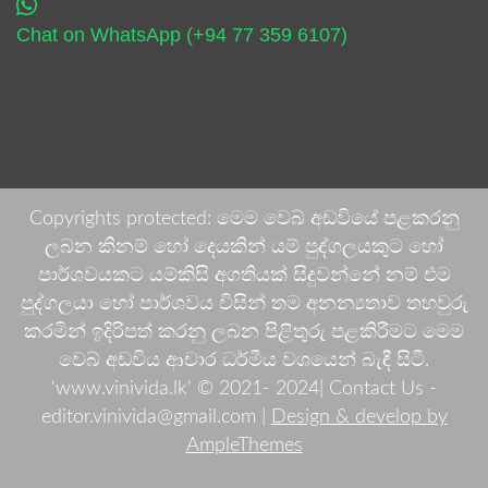
Chat on WhatsApp (+94 77 359 6107)
Copyrights protected: මෙම වෙබ් අඩවියේ පළකරනු
ලබන කිනම් හෝ දෙයකින් යම් පුද්ගලයකුට හෝ
පාර්ශවයකට යම්කිසි අගතියක් සිදුවන්නේ නම් එම
පුද්ගලයා හෝ පාර්ශවය විසින් තම අනන්‍යතාව තහවුරු
කරමින් ඉදිරිපත් කරනු ලබන පිළිතුරු පළකිරීමට මෙම
වෙබ් අඩවිය ආචාර ධර්මීය වශයෙන් බැඳී සිටී.
'www.vinivida.lk' © 2021- 2024| Contact Us -
editor.vinivida@gmail.com |
Design & develop by
AmpleThemes