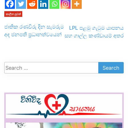
කාලීන පුවත්
ජාතික රණවිරු දින සැමරුම
LPL පළමු ගැටුම යාපනය
අද ජනපති ප්‍රධානත්වයෙන්
සහ ගාල්ල කණ්ඩායම් අතර