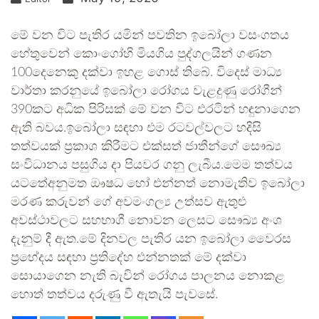
මේ වන විට පැතිර යමින් පවතින ඉබෝලා වසංගතය
හේතුවෙන් කොංගෝහි මියගිය පුද්ගලයින් ගණන
100දෙනෙකු දක්වා ඉහළ ගොස් තිබේ. විදෙස් මාධ්‍ය
වාර්තා කරනුයේ ඉබෝලා රෝගය වැළදුණු රෝගීන්
390කට අධික පිරිසක් මේ වන විට එරටින් හඳුනාගෙන
ඇති බවය.ඉබෝලා සඳහා එම රටවල්වලට හදිසි
තත්වයක් ප්‍රකාශ කිරීමට එක්සත් ජාතීන්ගේ සෞඛ්‍ය
සංවිධානය පසුගිය දා පියවර ගනු ලැබීය.මෙම තත්වය
යටතේඅනුමත ඖෂධ හෝ එන්නත් නොමැතිව ඉබෝලා
මරණ කරුවන් ගේ අවමංගල්‍ය උත්සව ඇතුළු
අවස්ථාවලට සහභාගී නොවන ලෙසට සෞඛ්‍ය අංශ
දැනුම් දී ඇත.මේ දිනවල පැතිර යන ඉබෝලා වෛරස
ප්‍රභේදය සඳහා ප්‍රතිදේහ එන්නතක් මේ දක්වා
සොයාගෙන නැති බැවින් රෝගය පාලනය නොකළ
හොත් තත්වය දරුණු වී ඇතැයි පැවසේ.