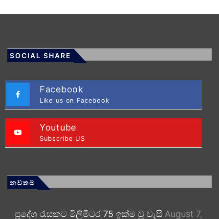
SOCIAL SHARE
Facebook
Like us on Facebook
Youtube
Subscribe US
නවතම
ප්‍රදේශ රැසකට මිලිමීටර 75 ඉක්ම වූ වැසි
August 7,