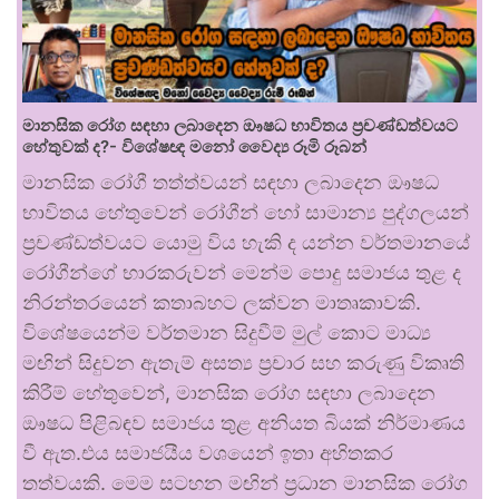
මානසික රෝග සඳහා ලබාදෙන ඖෂධ භාවිතය ප්‍රචණ්ඩත්වයට
හේතුවක් ද?- විශේෂඥ මනෝ වෛද්‍ය රූමි රූබන්
මානසික රෝගී තත්ත්වයන් සඳහා ලබාදෙන ඖෂධ
භාවිතය හේතුවෙන් රෝගීන් හෝ සාමාන්‍ය පුද්ගලයන්
ප්‍රචණ්ඩත්වයට යොමු විය හැකි ද යන්න වර්තමානයේ
රෝගීන්ගේ භාරකරුවන් මෙන්ම පොදු සමාජය තුළ ද
නිරන්තරයෙන් කතාබහට ලක්වන මාතෘකාවකි.
විශේෂයෙන්ම වර්තමාන සිදුවීම් මුල් කොට මාධ්‍ය
මඟින් සිදුවන ඇතැම් අසත්‍ය ප්‍රචාර සහ කරුණු විකෘති
කිරීම් හේතුවෙන්, මානසික රෝග සඳහා ලබාදෙන
ඖෂධ පිළිබඳව සමාජය තුළ අනියත බියක් නිර්මාණය
වී ඇත.එය සමාජයීය වශයෙන් ඉතා අහිතකර
තත්වයකි. මෙම සටහන මඟින් ප්‍රධාන මානසික රෝග