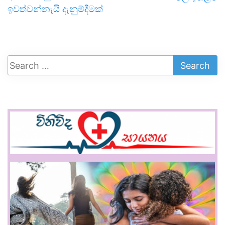
ඉවත්වන්නැයි දැනුම්දීමක්