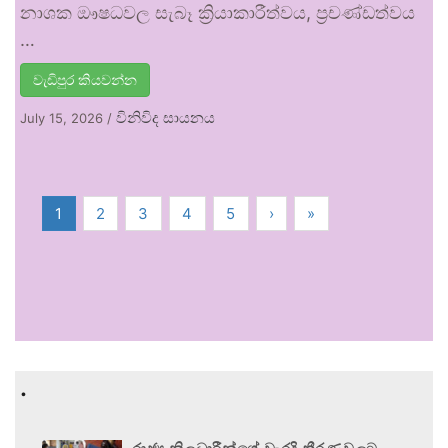
නාශක ඖෂධවල සැබෑ ක්‍රියාකාරීත්වය, ප්‍රචණ්ඩත්වය
…
වැඩිපුර කියවන්න
විනිවිද සායනය
July 15, 2026
/
1
2
3
4
5
›
»
.