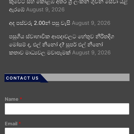
කුවේට් සහ කොළඹ අතර ශ්‍රී ලංකන් ගුවන් සේවා යළි
ඇරඹේ
August 9, 2026
අද පස්වරු 2.00න් පසු වැසි
August 9, 2026
පසුගිය ස්වාභාවික ආපදාවලට හේතුව නිරිතදිග
මෝසම් ද, එල් නිනෝ ද? සුපර් එල් නිනෝ
කතාව මාධ්‍යවල මවාපෑමක්
August 9, 2026
CONTACT US
Name
*
Email
*