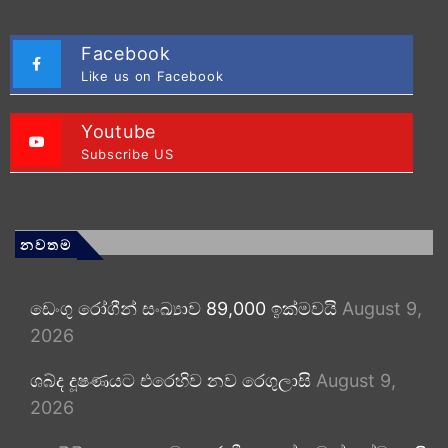
Facebook
Like us on Facebook
Youtube
Subscribe US
නවතම
ඩෙංගු රෝගීන් සංඛ්‍යාව 89,000 ඉක්මවයි
August 9,
2026
ශබ්ද දූෂණයට එරෙහිව නව රෙගුලාසි
August 9,
2026