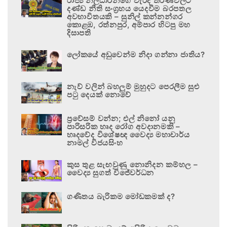
රාජ්‍ය නිලධාරීන්ගේ වැරදි තීරණවලට
දණ්ඩ නීති සංග්‍රහය යෙදවීම බරපතල
අවභාවිතයකි – සුනිල් කන්නන්ගර
කොළඹ, රත්නපුර, අම්පාර හිටපු මහ
දිසාපති
ලෝකයේ අඩුවෙන්ම නිදා ගන්නා ජාතිය?
නැව් වලින් බහලුම් මුහුදට පෙරලීම සුළු
පටු දෙයක් නොවේ
ප්‍රවේසම් වන්න; එල් නිනෝ යනු
පාරිසරික හෘද රෝග අවදානමකි –
හෘදවේද විශේෂඥ වෛද්‍ය මහාචාර්ය
නාමල් විජයසිංහ
කුස තුළ සැඟවුණු නොනිදන කම්හල –
වෛද්‍ය සුගත් විජේවර්ධන
ගණිතය බැරිකම මෝඩකමක් ද?