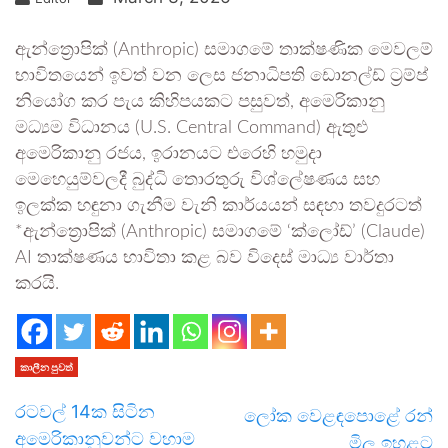
ඇන්ත්‍රොපික් (Anthropic) සමාගමේ තාක්ෂණික මෙවලම්
භාවිතයෙන් ඉවත් වන ලෙස ජනාධිපති ඩොනල්ඩ් ට්‍රම්ප්
නියෝග කර පැය කිහිපයකට පසුවත්, අමෙරිකානු
මධ්‍යම විධානය (U.S. Central Command) ඇතුළු
අමෙරිකානු රජය, ඉරානයට එරෙහි හමුදා
මෙහෙයුම්වලදී බුද්ධි තොරතුරු විශ්ලේෂණය සහ
ඉලක්ක හඳුනා ගැනීම වැනි කාර්යයන් සඳහා තවදුරටත්
*ඇන්ත්‍රොපික් (Anthropic) සමාගමේ ‘ක්ලෝඩ්’ (Claude)
AI තාක්ෂණය භාවිතා කළ බව විදෙස් මාධ්‍ය වාර්තා
කරයි.
කාලීන පුවත්
රටවල් 14ක සිටින
ලෝක වෙළඳපොළේ රන්
අමෙරිකානුවන්ට වහාම
මිල ඉහළට