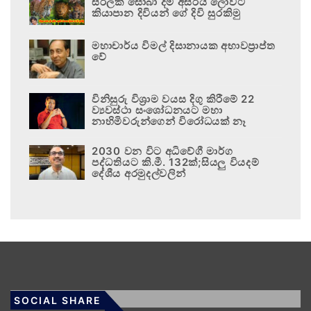
සිරිලක සොබා දම් අසිරිය ලොවට
කියාපාන දිවියන් ගේ දිවි සුරකිමු
මහාචාර්ය විමල් දිසානායක අභාවප්‍රාප්ත
වේ
විනිසුරු විශ්‍රාම වයස දිගු කිරීමේ 22
ව්‍යවස්ථා සංශෝධනයට මහා
නාහිමිවරුන්ගෙන් විරෝධයක් නෑ
2030 වන විට අධිවේගී මාර්ග
පද්ධතියට කි.මී. 132ක්;සියලු වියදම්
දේශීය අරමුදල්වලින්
SOCIAL SHARE