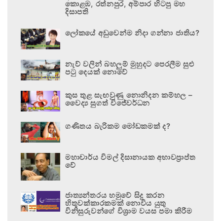
කොළඹ, රත්නපුර, අම්පාර හිටපු මහ
දිසාපති
ලෝකයේ අඩුවෙන්ම නිදා ගන්නා ජාතිය?
නැව් වලින් බහලුම් මුහුදට පෙරලීම සුළු
පටු දෙයක් නොවේ
කුස තුළ සැඟවුණු නොනිදන කම්හල –
වෛද්‍ය සුගත් විජේවර්ධන
ගණිතය බැරිකම මෝඩකමක් ද?
මහාචාර්ය විමල් දිසානායක අභාවප්‍රාප්ත
වේ
ජාත්‍යන්තරය හමුවේ සිදු කරන
හිතුවක්කාරකමක් නොවිය යුතු
විනිසුරුවන්ගේ විශ්‍රාම වයස පමා කිරීම