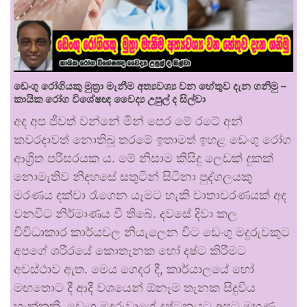
ඩෙංගු රෝගියකු ⁣මුත්‍රා මැනීම අත්‍යවශ්‍ය වන හේතුව දැන ගනිමු –
කායික රෝග විශේෂඥ වෛද්‍ය උපුල් ද සිල්වා
අද අප ජීවත් වන්නේ මින් පෙර මේ රටේ අන්
කවරදාවත් නොතිබූ තරමේ ඉතාමත් ඉහළ ඩෙංගු රෝග
ආශ්‍රිත පරිසරයක ය. මේ නිසාම කිසිදු ලෙඩක් දුකක්
නොමැතිව නිදහසේ සතුටින් සිටිනා පුද්ගලයකු
මරණය දක්වා රැගෙන යෑමට හැකි වාතාවරණයක් අද
වනවිට නිර්මාණය වී තිබේ. දවසේ දිවා කල
විවිධාකාර කාර්යවල නියැලෙන විට ඩෙංගු මදුරුවකුට
අපගේ ශරීරයේ කොතැනක හෝ දෂ්ට කිරීමට
අවස්ථාව ඇත. මෙය ගෙදර දී, කාර්යාලයේ හෝ
මඟතොට දී ආදී වශයෙන් ඕනෑම තැනක සිදුවිය
හැක්කකි. ඩෙංගු මදුරුවාගේ දෂ්ටනයට අපට මුහුණ …