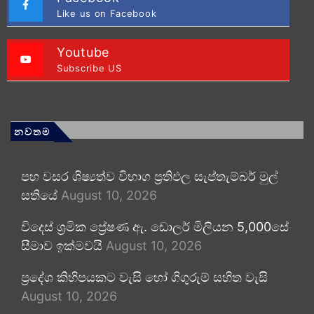
Like us on Facebook
Youtube
Subscribe US
නවතම
පහ වසර ශිෂ්‍යත්ව විභාග ප්‍රතිඵල සැප්තැම්බර් මුල්
සතියේ
August 10, 2026
විදෙස් ශ්‍රමික ප්‍රේෂණ ඇ. ඩොලර් මිලියන 5,000සේ
සීමාව ඉක්මවයි
August 10, 2026
ප්‍රදේශ කිහිපයකට වැසි හෝ ගිගුරුම් සහිත වැසි
August 10, 2026