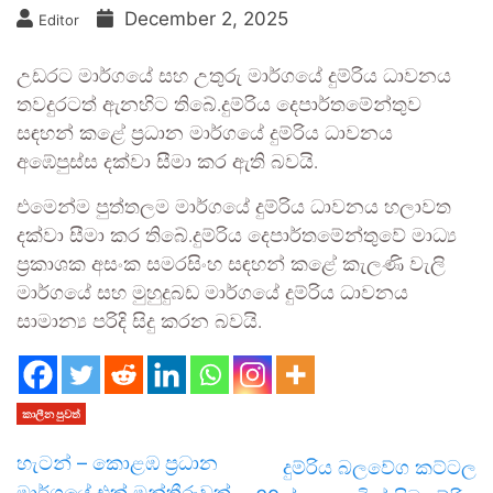
December 2, 2025
Editor
උඩරට මාර්ගයේ සහ උතුරු මාර්ගයේ දුම්රිය ධාවනය
තවදුරටත් ඇනහිට තිබේ.දුම්රිය දෙපාර්තමේන්තුව
සඳහන් කළේ ප්‍රධාන මාර්ගයේ දුම්රිය ධාවනය
අඹේපුස්ස දක්වා සීමා කර ඇති බවයි.
එමෙන්ම පුත්තලම මාර්ගයේ දුම්රිය ධාවනය හලාවත
දක්වා සීමා කර තිබේ.දුම්රිය දෙපාර්තමේන්තුවේ මාධ්‍ය
ප්‍රකාශක අසංක සමරසිංහ සඳහන් කළේ කැලණි වැලි
මාර්ගයේ සහ මුහුදුබඩ මාර්ගයේ දුම්රිය ධාවනය
සාමාන්‍ය පරිදි සිදු කරන බවයි.
කාලීන පුවත්
හැටන් – කොළඹ ප්‍රධාන
දුම්රිය බලවේග කට්ටල
මාර්ගයේ එක් මන්තීරුවක්