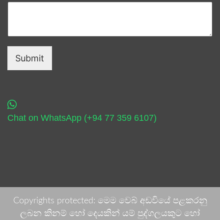
Submit
Chat on WhatsApp (+94 77 359 6107)
Copyrights protected: මෙම වෙබ් අඩවියේ පළකරනු
ලබන කිනම් හෝ දෙයකින් යම් පුද්ගලයකුට හෝ