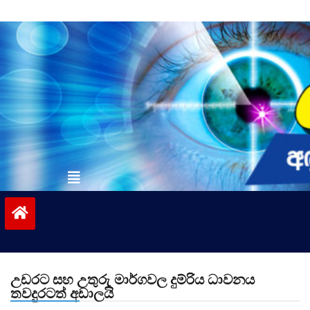
Skip
to
content
vinivida.lk
උඩරට සහ උතුරු මාර්ගවල දුම්රිය ධාවනය
තවදුරටත් අඩාලයි