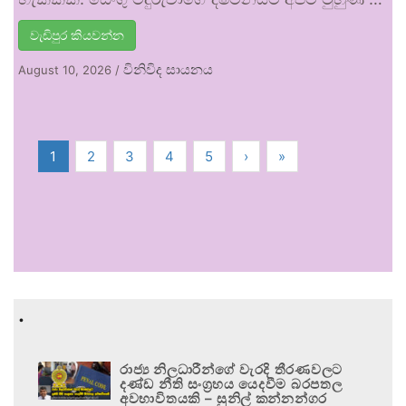
වැඩිපුර කියවන්න
විනිවිද සායනය
August 10, 2026
/
1
2
3
4
5
›
»
.
රාජ්‍ය නිලධාරීන්ගේ වැරදි තීරණවලට
දණ්ඩ නීති සංග්‍රහය යෙදවීම බරපතල
අවභාවිතයකි – සුනිල් කන්නන්ගර