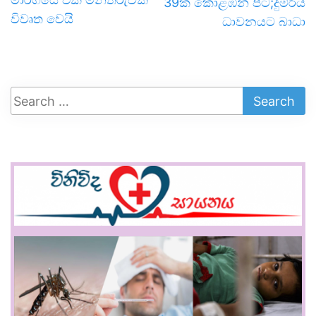
39ක් කොළඹින් පිට;දුම්රිය
විවෘත වෙයි
ධාවනයට බාධා