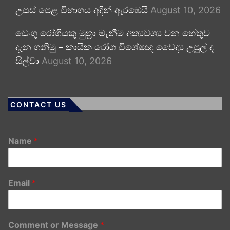
උසස් පෙළ විභාගය අදින් ඇරඹෙයි
August 10, 2026
ඩෙංගු රෝගියකු ⁣මුත්‍රා මැනීම අත්‍යවශ්‍ය වන හේතුව
දැන ගනිමු – කායික රෝග විශේෂඥ වෛද්‍ය උපුල් ද
සිල්වා
August 10, 2026
CONTACT US
Name
*
Email
*
Comment or Message
*