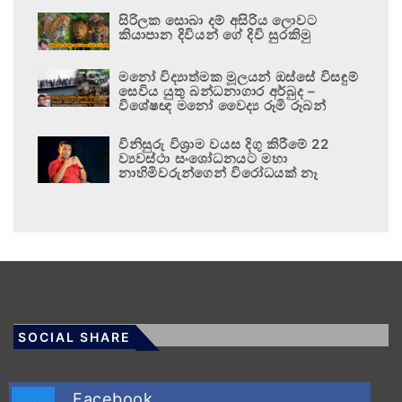
සිරිලක සොබා දම් අසිරිය ලොවට
කියාපාන දිවියන් ගේ දිවි සුරකිමු
මනෝ විද්‍යාත්මක මූලයන් ඔස්සේ විසඳුම්
සෙවිය යුතු බන්ධනාගාර අර්බුද –
විශේෂඥ මනෝ වෛද්‍ය රූමි රූබන්
විනිසුරු විශ්‍රාම වයස දිගු කිරීමේ 22
ව්‍යවස්ථා සංශෝධනයට මහා
නාහිමිවරුන්ගෙන් විරෝධයක් නෑ
SOCIAL SHARE
Facebook