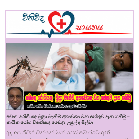
ඩෙංගු රෝගියකු ⁣මුත්‍රා මැනීම අත්‍යවශ්‍ය වන හේතුව දැන ගනිමු –
කායික රෝග විශේෂඥ වෛද්‍ය උපුල් ද සිල්වා
අද අප ජීවත් වන්නේ මින් පෙර මේ රටේ අන්