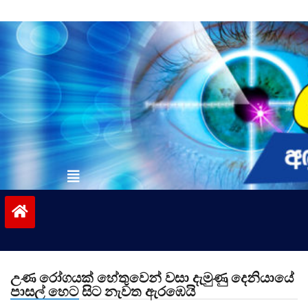
Skip
to
content
vinivida.lk
උණ රෝගයක් හේතුවෙන් වසා දැමුණු දෙනියායේ
පාසල් හෙට සිට නැවත ඇරඹෙයි