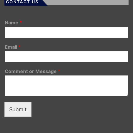
CONTACT US
Name
*
Email
*
Comment or Message
*
Submit