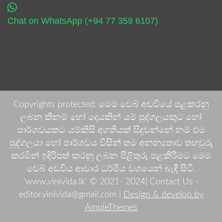
Chat on WhatsApp (+94 77 359 6107)
Copyrights protected: මෙම වෙබ් අඩවියේ පළකරනු
ලබන කිනම් හෝ දෙයකින් යම් පුද්ගලයකුට හෝ
පාර්ශවයකට යම්කිසි අගතියක් සිදුවන්නේ නම් එම
පුද්ගලයා හෝ පාර්ශවය විසින් තම අනන්‍යතාව තහවුරු
කරමින් ඉදිරිපත් කරනු ලබන පිළිතුරු පළකිරීමට මෙම
වෙබ් අඩවිය ආචාර ධර්මීය වශයෙන් බැඳී සිටී.
'www.vinivida.lk' © 2021- 2024| Contact Us -
editor.vinivida@gmail.com |
Design & develop by
AmpleThemes