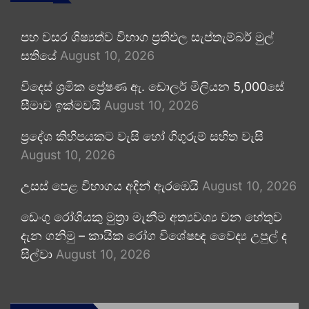
පහ වසර ශිෂ්‍යත්ව විභාග ප්‍රතිඵල සැප්තැම්බර් මුල්
සතියේ
August 10, 2026
විදෙස් ශ්‍රමික ප්‍රේෂණ ඇ. ඩොලර් මිලියන 5,000සේ
සීමාව ඉක්මවයි
August 10, 2026
ප්‍රදේශ කිහිපයකට වැසි හෝ ගිගුරුම් සහිත වැසි
August 10, 2026
උසස් පෙළ විභාගය අදින් ඇරඹෙයි
August 10, 2026
ඩෙංගු රෝගියකු ⁣මුත්‍රා මැනීම අත්‍යවශ්‍ය වන හේතුව
දැන ගනිමු – කායික රෝග විශේෂඥ වෛද්‍ය උපුල් ද
සිල්වා
August 10, 2026