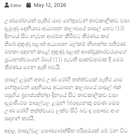
May 12, 2026
Editor
උණරෝගයක් පැතිර යාම හේතුවෙන් තාවකාලිකව වසා
දැමුණු දෙනියාය අධ්‍යාපන කලාපයේ පාසල් හෙට (13)
දිනයේ සිට නැවත ආරම්භ කිරීමට තීරණය කර
තිබේ.දකුණු පළාත් අධ්‍යාපන ලේකම් නිශාන්ත පතිරණ
මහතා සඳහන් කළේ දකුණු පළාත් ආණ්ඩුකාරවරයාගේ
ප්‍රධානත්වයෙන් ඊයේ (11) පැවති සාකච්ඡාවක දී මෙම
තීරණය ගෙන ඇති බවයි.
පාසල් ළමුන් අතර උණ රෝගී තත්ත්වයක් පැතිර යාම
හේතුවෙන් දෙනියාය අධ්‍යාපන කලාපයේ පාසල් 4ක්
පසුගිය බ්‍රහස්පතින්දා දිනයේ සිට තාවකාලිකව වසා
දැමුණි.එම පාසල්වල ළමුන් 56දෙනෙකු පමණ මෙම
උණ රෝගී තත්ත්වයට ලක්ව සිටි බව ද සෞඛ්‍ය අංශ
සදහන් කරයි.
අදාළ පාසල්වල සෞඛ්‍යාරක්ෂිත පරිසරයක් මේ වන විට