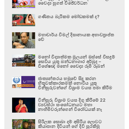
වෛද්‍ය සුගත් විජේවර්ධන
ගණිතය බැරිකම මෝඩකමක් ද?
මහාචාර්ය විමල් දිසානායක අභාවප්‍රාප්ත
වේ
මනෝ විද්‍යාත්මක මූලයන් ඔස්සේ විසඳුම්
සෙවිය යුතු බන්ධනාගාර අර්බුද –
විශේෂඥ මනෝ වෛද්‍ය රූමි රූබන්
ජාත්‍යන්තරය හමුවේ සිදු කරන
හිතුවක්කාරකමක් නොවිය යුතු
විනිසුරුවන්ගේ විශ්‍රාම වයස පමා කිරීම
විනිසුරු විශ්‍රාම වයස දිගු කිරීමේ 22
ව්‍යවස්ථා සංශෝධනයට මහා
නාහිමිවරුන්ගෙන් විරෝධයක් නෑ
සිරිලක සොබා දම් අසිරිය ලොවට
කියාපාන දිවියන් ගේ දිවි සුරකිමු