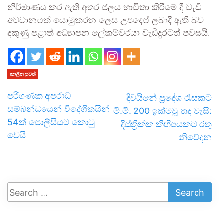
නිර්මාණය කර ඇති අතර ජලය භාවිතා කිරීමේ දී වැඩි
අවධානයක් යොමුකරන ලෙස උපදෙස් ලබාදී ඇති බව
දකුණු පළාත් අධ්‍යාපන ලේකම්වරයා වැඩිදුරටත් පවසයි.
කාලීන පුවත්
පරිගණක අපරාධ
දිවයිනේ ප්‍රදේශ රැසකට
සම්බන්ධයෙන් විදේශිකයින්
මි.මී. 200 ඉක්මවූ තද වැසි:
54ක් පොලීසියට කොටු
දිස්ත්‍රික්ක කිහිපයකට රතු
වෙයි
නිවේදන