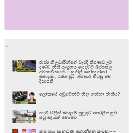
.
රාජ්‍ය නිලධාරීන්ගේ වැරදි තීරණවලට
දණ්ඩ නීති සංග්‍රහය යෙදවීම බරපතල
අවභාවිතයකි – සුනිල් කන්නන්ගර
කොළඹ, රත්නපුර, අම්පාර හිටපු මහ
දිසාපති
ලෝකයේ අඩුවෙන්ම නිදා ගන්නා ජාතිය?
නැව් වලින් බහලුම් මුහුදට පෙරලීම සුළු
පටු දෙයක් නොවේ
කුස තුළ සැඟවුණු නොනිදන කම්හල –