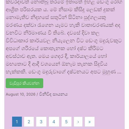
කවරදාවත් නොතිබූ තරමේ ඉතාමත් ඉහළ ඩෙංගු රෝග
ආශ්‍රිත පරිසරයක ය. මේ නිසාම කිසිදු ලෙඩක් දුකක්
නොමැතිව නිදහසේ සතුටින් සිටිනා පුද්ගලයකු
මරණය දක්වා රැගෙන යෑමට හැකි වාතාවරණයක් අද
වනවිට නිර්මාණය වී තිබේ. දවසේ දිවා කල
විවිධාකාර කාර්යවල නියැලෙන විට ඩෙංගු මදුරුවකුට
අපගේ ශරීරයේ කොතැනක හෝ දෂ්ට කිරීමට
අවස්ථාව ඇත. මෙය ගෙදර දී, කාර්යාලයේ හෝ
මඟතොට දී ආදී වශයෙන් ඕනෑම තැනක සිදුවිය
හැක්කකි. ඩෙංගු මදුරුවාගේ දෂ්ටනයට අපට මුහුණ …
වැඩිපුර කියවන්න
විනිවිද සායනය
August 10, 2026
/
1
2
3
4
5
›
»