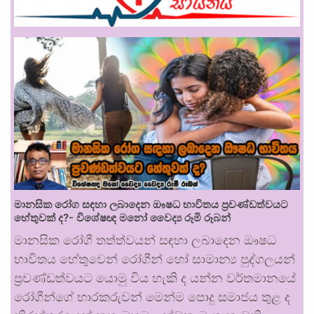
මානසික රෝග සඳහා ලබාදෙන ඖෂධ භාවිතය ප්‍රචණ්ඩත්වයට
හේතුවක් ද?- විශේෂඥ මනෝ වෛද්‍ය රූමි රූබන්
මානසික රෝගී තත්ත්වයන් සඳහා ලබාදෙන ඖෂධ
භාවිතය හේතුවෙන් රෝගීන් හෝ සාමාන්‍ය පුද්ගලයන්
ප්‍රචණ්ඩත්වයට යොමු විය හැකි ද යන්න වර්තමානයේ
රෝගීන්ගේ භාරකරුවන් මෙන්ම පොදු සමාජය තුළ ද