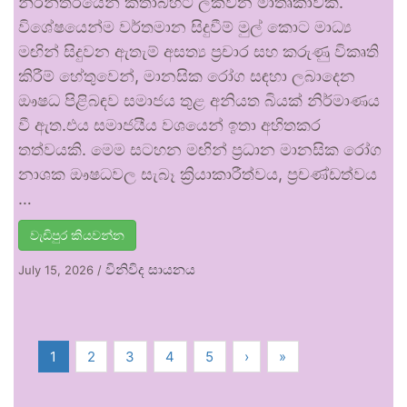
නිරන්තරයෙන් කතාබහට ලක්වන මාතෘකාවකි.
විශේෂයෙන්ම වර්තමාන සිදුවීම් මුල් කොට මාධ්‍ය
මඟින් සිදුවන ඇතැම් අසත්‍ය ප්‍රචාර සහ කරුණු විකෘති
කිරීම් හේතුවෙන්, මානසික රෝග සඳහා ලබාදෙන
ඖෂධ පිළිබඳව සමාජය තුළ අනියත බියක් නිර්මාණය
වී ඇත.එය සමාජයීය වශයෙන් ඉතා අහිතකර
තත්වයකි. මෙම සටහන මඟින් ප්‍රධාන මානසික රෝග
නාශක ඖෂධවල සැබෑ ක්‍රියාකාරීත්වය, ප්‍රචණ්ඩත්වය
…
වැඩිපුර කියවන්න
විනිවිද සායනය
July 15, 2026
/
1
2
3
4
5
›
»