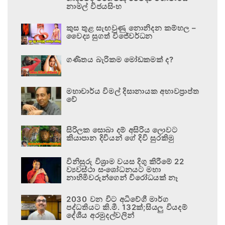
නාමල් විජයසිංහ
කුස තුළ සැඟවුණු නොනිදන කම්හල –
වෛද්‍ය සුගත් විජේවර්ධන
ගණිතය බැරිකම මෝඩකමක් ද?
මහාචාර්ය විමල් දිසානායක අභාවප්‍රාප්ත
වේ
සිරිලක සොබා දම් අසිරිය ලොවට
කියාපාන දිවියන් ගේ දිවි සුරකිමු
විනිසුරු විශ්‍රාම වයස දිගු කිරීමේ 22
ව්‍යවස්ථා සංශෝධනයට මහා
නාහිමිවරුන්ගෙන් විරෝධයක් නෑ
2030 වන විට අධිවේගී මාර්ග
පද්ධතියට කි.මී. 132ක්;සියලු වියදම්
දේශීය අරමුදල්වලින්