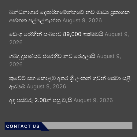
බන්ධනාගාර දෙපාර්තමේන්තුවේ නව මාධ්‍ය ප්‍රකාශක
සේනක පල්ලේතැන්න
August 9, 2026
ඩෙංගු රෝගීන් සංඛ්‍යාව 89,000 ඉක්මවයි
August 9,
2026
ශබ්ද දූෂණයට එරෙහිව නව රෙගුලාසි
August 9,
2026
කුවේට් සහ කොළඹ අතර ශ්‍රී ලංකන් ගුවන් සේවා යළි
ඇරඹේ
August 9, 2026
අද පස්වරු 2.00න් පසු වැසි
August 9, 2026
CONTACT US