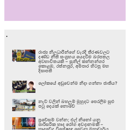
.
රාජ්‍ය නිලධාරීන්ගේ වැරදි තීරණවලට
දණ්ඩ නීති සංග්‍රහය යෙදවීම බරපතල
අවභාවිතයකි – සුනිල් කන්නන්ගර
කොළඹ, රත්නපුර, අම්පාර හිටපු මහ
දිසාපති
ලෝකයේ අඩුවෙන්ම නිදා ගන්නා ජාතිය?
නැව් වලින් බහලුම් මුහුදට පෙරලීම සුළු
පටු දෙයක් නොවේ
ප්‍රවේසම් වන්න; එල් නිනෝ යනු
පාරිසරික හෘද රෝග අවදානමකි –
හෘදවේද විශේෂඥ වෛද්‍ය මහාචාර්ය