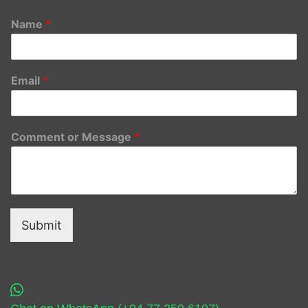
Name
*
Email
*
Comment or Message
*
Submit