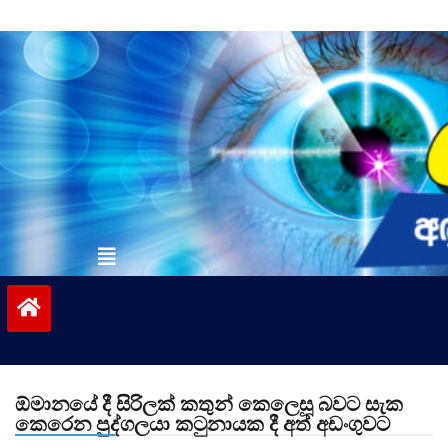
Skip
to
content
vinivida.lk
ඕමානයේ දී සිරිලක් කතුන් කෙලෙසූ බවට සැක
කෙරෙන පුද්ගලයා කටුනායක දී අත් අඩංගුවට