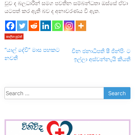
වුව ද බලධාරීන් සමග පවතින සම්බන්ධතා ඔස්සේ ඒවා
යටපත් කර ඇති බව ද අනාවරණය වී ඇත.
කාලීන පුවත්
“යාල් දේවී” මාස පහකට
චීන ජනාධිපති ෂී ජින්පිං ට
නවතී
ඉල්ලා අස්වන්නැයි කියති