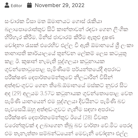
November 29, 2022
Editor
සංචාරක වීසා මත ඕමානයට ගොස් රැකියා
බලාපොරොත්තුව සිටි කාන්තාවන් රඳවා ගෙන ලිංගික
හිරිහැර කිරීම, මිනිස් ජාවාරම් කිරීම ඇතුළු දූෂණ
චෝදනා රැසක් එරෙහිව එල්ල වී ඇති ඕමානයේ ශ්‍රී ලංකා
තානාපති කාර්යාලයේ තුන්වන ලේකම් ලෙස කටයුතු
කළ ඊ. කුෂාන් නැමැති පුද්ගලයා කටුනායක
ගුවන්තොටුපොළ පැමිණීමේ පර්යන්තයේදී අපරාධ
පරීක්ෂණ දෙපාර්තමේන්තුවේ නිලධාරීන් විසින්
අත්අඩංගුවට ගෙන තිබේ.ඕමානයේ මස්කට් නුවර සිට
අද (29) අලුයම 3.57ට කටුනායක ගුවන්තොපොළ වෙත
පැමිණි යානයෙන් එම පුද්ගලයා දිවයිනට පැමිණි බව
පැවසෙයි.ඔහු අත්අඩංගුවට ගැනීම සඳහා අපරාධ
පරීක්ෂණ දෙපාර්තමේන්තුව ඊයේ (28) විවෘත
වරෙන්තුවක් ද ලබාගෙන තිබූ බව වාර්තා වේ.මීට පෙරද
එම තැනැත්තා සම්බන්ධයෙන් මෙවැනි චෝදනා එල්ල