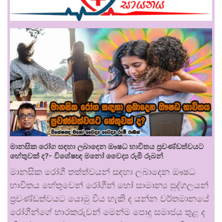
මානසික රෝග සඳහා ලබාදෙන ඖෂධ භාවිතය ප්‍රචණ්ඩත්වයට
හේතුවක් ද?- විශේෂඥ මනෝ වෛද්‍ය රූමි රූබන්
මානසික රෝගී තත්ත්වයන් සඳහා ලබාදෙන ඖෂධ
භාවිතය හේතුවෙන් රෝගීන් හෝ සාමාන්‍ය පුද්ගලයන්
ප්‍රචණ්ඩත්වයට යොමු විය හැකි ද යන්න වර්තමානයේ
රෝගීන්ගේ භාරකරුවන් මෙන්ම පොදු සමාජය තුළ ද