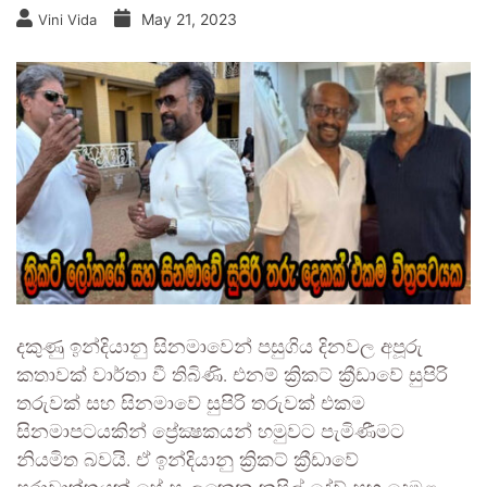
May 21, 2023
Vini Vida
දකුණු ඉන්දියානු සිනමාවෙන් පසුගිය දිනවල අපූරු
කතාවක් වාර්තා වී තිබිණි. එනම් ක්‍රිකට් ක්‍රීඩාවේ සුපිරි
තරුවක් සහ සිනමාවේ සුපිරි තරුවක් එකම
සිනමාපටයකින් ප්‍රේක්‍ෂකයන් හමුවට පැමිණීමට
නියමිත බවයි. ඒ ඉන්දියානු ක්‍රිකට් ක්‍රීඩාවේ