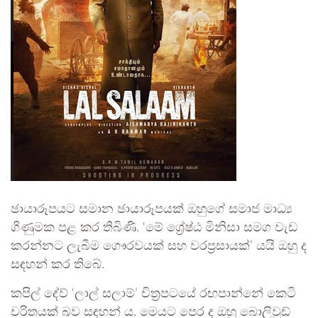
ඡායාරූපයට සමාන ඡායාරූපයක් ඔහුගේ සමාජ මාධ්‍ය
ගිණුමක පළ කර තිබිණි. ‘මේ ශ්‍රේෂ්ඨ මිනිසා සමග වැඩ
කරන්නට ලැබීම ගෞරවයක් සහ වරප්‍රසායක්’ යයි ඔහු ද
සඳහන් කර තිබේ.
කපිල් දේව් ‘ලාල් සලාම්’ චිත්‍රපටයේ රඟපාන්නේ කෙටි
චරිතයක් බව සඳහන් ය. මෙයට පෙර ද ඔහු බොලිවුඩ්