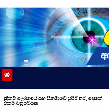
Skip
to
content
vinivida.lk
ක්‍රිකට් ලෝකයේ සහ සිනමාවේ සුපිරි තරු දෙකක්
එකම චිත්‍රපටයක