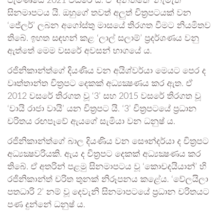
පැමිණියේ 2021 වසරේ යි. ඒ ‘අනත්තේ’ නැමැති
සිනමාපටය යි. ඔහුගේ තවත් අලුත් චිත්‍රපටයක් වන
‘ජේලර්’ ලබන අගෝස්තු මාසයේ තිරගත වීමට නියමිතව
තිබේ. ඉහත සඳහන් කළ ‘ලාල් සලාම්’ ප්‍රදර්ශණය වනු
ඇත්තේ මෙම වසරේ අවසන් භාගයේ ය.
රජිනිකාන්ත්ගේ දියණිය වන අයිශ්වර්යා මෙයට පෙර ද
වෘත්තාන්ත චිත්‍රපට දෙකක් අධ්‍යක්‍ෂණය කර ඇත. ඒ
2012 වසරේ තිරගත වූ ‘3’ සහ 2015 වසරේ තිරගත වූ
‘වායි රාජා වායි’ යන චිත්‍රපට යි. ‘3’ චිත්‍රපටයේ ප්‍රධාන
චරිතය රඟපෑවේ ඇයගේ සැමියා වන ධනුෂ් ය.
රජිනිකාන්ත්ගේ බාල දියණිය වන සෞන්දර්යා ද චිත්‍රපට
අධ්‍යක්‍ෂවරියකි. ඇය ද චිත්‍රපට දෙකක් අධ්‍යක්‍ෂණය කර
තිබේ. ඒ අතරින් පළමු සිනමාපටය වූ ‘කොචදයියාන්’ හි
රජිනිකාන්ත් චරිත තුනක් නිරූපනය කළේය. ‘වේලයිලා
පතධාරි 2’ නම් වූ දෙවැනි සිනමාපටයේ ප්‍රධාන චරිතයට
පණ දුන්නේ ධනුෂ් ය.