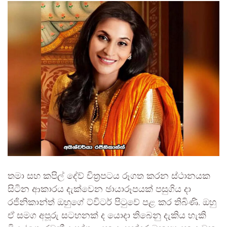
තමා සහ කපිල් දේව් චිත්‍රපටය රූගත කරන ස්ථානයක
සිටින ආකාරය දැක්වෙන ඡායාරූපයක් පසුගිය දා
රජිනිකාන්ත් ඔහුගේ ට්විටර් පිටුවේ පළ කර තිබිණි. ඔහු
ඒ සමග අපූරු සටහනක් ද යොදා තිබෙනු දැකිය හැකි