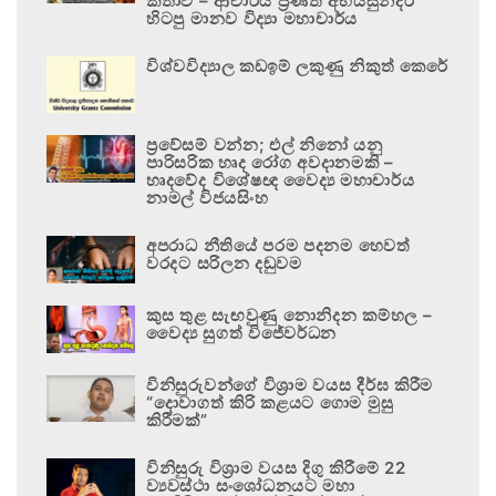
කතාව – ආචාර්ය ප්‍රණීත් අභයසුන්දර
හිටපු මානව විද්‍යා මහාචාර්ය
විශ්වවිද්‍යාල කඩඉම් ලකුණු නිකුත් කෙරේ
ප්‍රවේසම් වන්න; එල් නිනෝ යනු
පාරිසරික හෘද රෝග අවදානමකි –
හෘදවේද විශේෂඥ වෛද්‍ය මහාචාර්ය
නාමල් විජයසිංහ
අපරාධ නීතියේ පරම පදනම හෙවත්
වරදට සරිලන දඬුවම
කුස තුළ සැඟවුණු නොනිදන කම්හල –
වෛද්‍ය සුගත් විජේවර්ධන
විනිසුරුවන්ගේ විශ්‍රාම වයස දීර්ඝ කිරීම
“දොවාගත් කිරි කළයට ගොම මුසු
කිරීමක්”
විනිසුරු විශ්‍රාම වයස දිගු කිරීමේ 22
ව්‍යවස්ථා සංශෝධනයට මහා