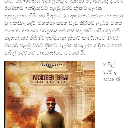
විය. ‘ගෞරවනීය පුද්ගලයකු ද, සුන්දර මනුෂ්‍යයකු ද වන,
එමෙන්ම ඉන්දියාවට පළමු වරට ක්‍රිකට් ලෝක
කුසලානය හිමි කර දී අප රටට ආඩම්බරයක් ගෙන ආවා
වූ ද කපිල් දේව් මහත්මා සමග වැඩ කිරීමට ලැබීම මහත්
ගෞරවයක් සහ වරප්‍රසාදයක් සේ සලකමි’ යයි ඔහු එහි
සඳහන් කර තිබිණි. ඉන්දියානු ක්‍රිකට් කණ්ඩායම 1983
වසරේ පළමු වරට ක්‍රිකට් ලෝක කුසලානය දිනාගත්තේ
කපිල් දේව්ගේ නායකත්වය යටතේ යි.
කපිල්
දේව් ද
ඉහත කී