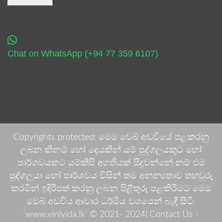
Chat on WhatsApp (+94 77 359 6107)
Copyrights protected: මෙම වෙබ් අඩවියේ පළකරනු
ලබන කිනම් හෝ දෙයකින් යම් පුද්ගලයකුට හෝ
පාර්ශවයකට යම්කිසි අගතියක් සිදුවන්නේ නම් එම
පුද්ගලයා හෝ පාර්ශවය විසින් තම අනන්‍යතාව තහවුරු
කරමින් ඉදිරිපත් කරනු ලබන පිළිතුරු පළකිරීමට මෙම
වෙබ් අඩවිය ආචාර ධර්මීය වශයෙන් බැඳී සිටී.
'www.vinivida.lk' © 2021- 2024| Contact Us -