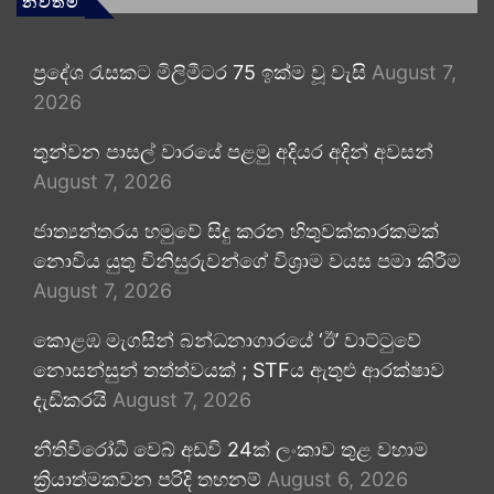
නවතම
ප්‍රදේශ රැසකට මිලිමීටර 75 ඉක්ම වූ වැසි
August 7,
2026
තුන්වන පාසල් වාරයේ පළමු අදියර අදින් අවසන්
August 7, 2026
ජාත්‍යන්තරය හමුවේ සිදු කරන හිතුවක්කාරකමක්
නොවිය යුතු විනිසුරුවන්ගේ විශ්‍රාම වයස පමා කිරීම
August 7, 2026
කොළඹ මැගසින් බන්ධනාගාරයේ ‘ඊ’ වාට්ටුවේ
නොසන්සුන් තත්ත්වයක් ; STFය ඇතුළු ආරක්ෂාව
දැඩිකරයි
August 7, 2026
නීතිවිරෝධී වෙබ් අඩවි 24ක් ලංකාව තුළ වහාම
ක්‍රියාත්මකවන පරිදි තහනම්
August 6, 2026