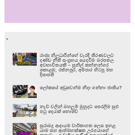
.
රාජ්‍ය නිලධාරීන්ගේ වැරදි තීරණවලට
දණ්ඩ නීති සංග්‍රහය යෙදවීම බරපතල
අවභාවිතයකි – සුනිල් කන්නන්ගර
කොළඹ, රත්නපුර, අම්පාර හිටපු මහ
දිසාපති
ලෝකයේ අඩුවෙන්ම නිදා ගන්නා ජාතිය?
නැව් වලින් බහලුම් මුහුදට පෙරලීම සුළු
පටු දෙයක් නොවේ
සුරාබදු ආදායම වාර්තාගත ලෙස ඉහළ
යාම සහ ආත්මභක්ෂක උරගයාගේ