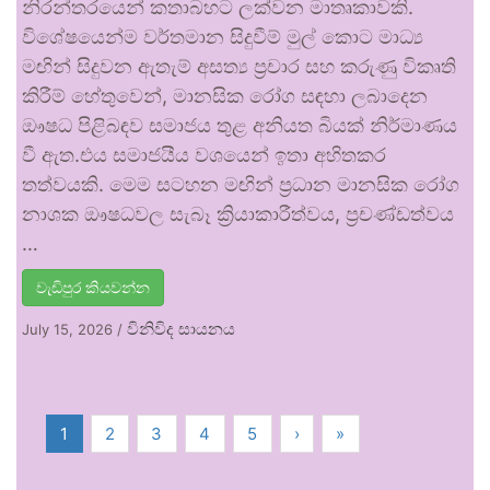
නිරන්තරයෙන් කතාබහට ලක්වන මාතෘකාවකි.
විශේෂයෙන්ම වර්තමාන සිදුවීම් මුල් කොට මාධ්‍ය
මඟින් සිදුවන ඇතැම් අසත්‍ය ප්‍රචාර සහ කරුණු විකෘති
කිරීම් හේතුවෙන්, මානසික රෝග සඳහා ලබාදෙන
ඖෂධ පිළිබඳව සමාජය තුළ අනියත බියක් නිර්මාණය
වී ඇත.එය සමාජයීය වශයෙන් ඉතා අහිතකර
තත්වයකි. මෙම සටහන මඟින් ප්‍රධාන මානසික රෝග
නාශක ඖෂධවල සැබෑ ක්‍රියාකාරීත්වය, ප්‍රචණ්ඩත්වය
…
වැඩිපුර කියවන්න
විනිවිද සායනය
July 15, 2026
/
1
2
3
4
5
›
»