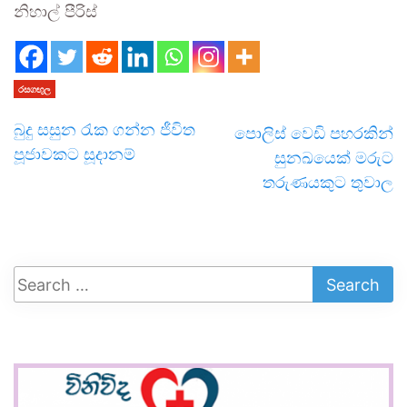
නිහාල් පීරිස්
රසගඟුල
බුදු සසුන රැක ගන්න ජීවිත
පොලිස් වෙඩි පහරකින්
පූජාවකට සූදානම්
සුනඛයෙක් මරුට
තරුණයකුට තුවාල