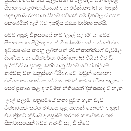
පුරාවෘත්තයක් සේ සැලකෙන කපිල් දේව් සහ දෙමළ
සිනමාවේ පුරාවෘත්තයක් වන රජිනිකාන්ත් ය. ඔවුන්
දෙදෙනාම රඟපාන සිනමාපටයක් මේ දිනවල රූපගත
කෙරෙමින් ඇති බව ඉන්දීය මාධ්‍ය වාර්තා කරයි.
මෙම අපූරු චිත්‍රපටයේ නම ‘ලාල් සලාම්’ ය. මෙම
සිනමාපටය පිලිබඳ තවත් විශේෂත්වයක් වන්නේ එය
අධ්‍යක්‍ෂණය කරනු ලබන්නේ රජිනිකාන්ත්ගේ වැඩිමල්
දියණිය වන අයිශ්වර්යා රජිනිකාන්ත් විසින් වීම යි.
අයිශ්වර්යා දකුණු ඉන්දියානු සිනමාවේ ජනප්‍රියම
නළුවකු වන ධනුෂ්ගේ බිරිඳ ද වේ. ඔවුන් දෙදෙනා
එකිනෙකාගෙන් වෙන් වන බවක් මෙයට ටික කලකට
පෙර ප්‍රකාශ කළ ද තවමත් නීතියෙන් දික්කසාද වී නැත.
‘ලාල් සලාම්’ චිත්‍රපටයේ කතා පුවත ගැන වැඩි
විස්තරයක් තවම මාධ්‍යය තුළ සඳහන් නොවේ. නමුත්
එය ක්‍රිකට් ක්‍රීඩාව ද පසුබිම් කරගත් කතාවක් රැගත්
සිනමාපටයක් බවට ආරංචි පළ වී තිබේ.