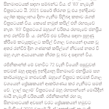
සිනමාපටයක් සඳහා සම්බන්ධ විය. ඒ ‘83’ නැමැති
චිත්‍රපටයට යි. 2021 වසරේ තිරගත වූ එය ඉන්දියාව
ලෝක කුසලානය දිනා ගැනීම පිලිබඳ කතාව රැගත්
චිත්‍රපටයක් විය. කෙසේ නමුත් කපිල් එහි රඟපෑවේ
නැත. ‘83’ චිත්‍රපටයේ ඔහුගේ චරිතය රඟපෑවේ ජනප්‍රිය
නළු රන්වීර් සිං ය. රන්වීර් එම චරිතය සඳහා පුහුණු
කිරීමේ කටයුතුවලට කපිල් විශාල වශයෙන් දායක වූ
අතර රන්වීර් දින ගණනක් කපිල්ගේ නිවසේ නතර වී
ඔහු ගැන අධ්‍යයනයක නිරත වූ බව ද සඳහන් විය.
රජිනිකාන්ත් මේ වනවිට 72 වැනි වියෙහි පසුවුවත්
තවමත් ඔහු දකුණු ඉන්දියානු සිනමාවේ ජනප්‍රියම සහ
කාර්යබහුලම නළුවෙකි. ඔහුගේ චිත්‍රපට තවමත් විශාල
වශයෙන් ප්‍රේක්‍ෂකයන් ආකර්ශණය කර ගැනීමට සමත්
වේ. ‘ලාල් සලාම්’ චිත්‍රපටයේ ඔහු රඟපාන්නේ මොයිදීන්
බායි නැමැති චරිතයකි. රජිනිකාන්ත් රඟ පෑ
සිනමාපටයක් අවසන් වරට ප්‍රේක්‍ෂකයන් හමුවට